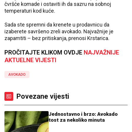
čvršće komade i ostaviti ih da sazru na sobnoj
temperaturi kod kuće.
Sada ste spremni da krenete u prodavnicu da
izaberete savršeno zreli avokado. Najvažnije je
zapamtiti – bez pritiskanja, prenosi Krstarica.
PROČITAJTE KLIKOM OVDJE
NAJVAŽNIJE
AKTUELNE VIJESTI
AVOKADO
Povezane vijesti
Jednostavno i brzo: Avokado
tost za nekoliko minuta