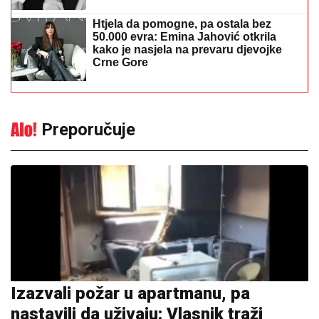
Htjela da pomogne, pa ostala bez
50.000 evra: Emina Jahović otkrila
kako je nasjela na prevaru djevojke
Crne Gore
Preporučuje
Izazvali požar u apartmanu, pa
nastavili da uživaju: Vlasnik traži