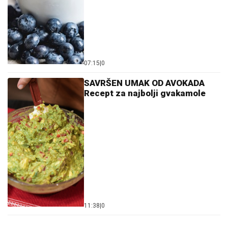
07:15
|
0
SAVRŠEN UMAK OD AVOKADA
Recept za najbolji gvakamole
11:38
|
0