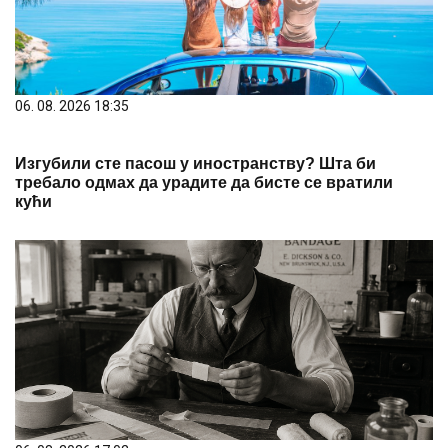
06. 08. 2026 18:35
Изгубили сте пасош у иностранству? Шта би
требало одмах да урадите да бисте се вратили
кући