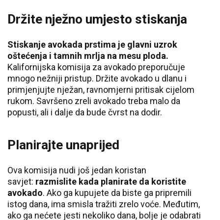
Držite nježno umjesto stiskanja
Stiskanje avokada prstima je glavni uzrok
oštećenja i tamnih mrlja na mesu ploda.
Kalifornijska komisija za avokado preporučuje
mnogo nežniji pristup. Držite avokado u dlanu i
primjenjujte nježan, ravnomjerni pritisak cijelom
rukom. Savršeno zreli avokado treba malo da
popusti, ali i dalje da bude čvrst na dodir.
Planirajte unaprijed
Ova komisija nudi još jedan koristan
savjet:
razmislite kada planirate da koristite
avokado
. Ako ga kupujete da biste ga pripremili
istog dana, ima smisla tražiti zrelo voće. Međutim,
ako ga nećete jesti nekoliko dana, bolje je odabrati