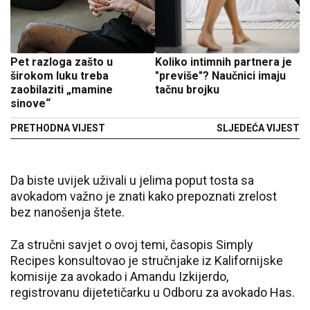
Pet razloga zašto u
Koliko intimnih partnera je
širokom luku treba
"previše"? Naučnici imaju
zaobilaziti „mamine
tačnu brojku
sinove“
PRETHODNA VIJEST
SLJEDEĆA VIJEST
Da biste uvijek uživali u jelima poput tosta sa
avokadom važno je znati kako prepoznati zrelost
bez nanošenja štete.
Za stručni savjet o ovoj temi, časopis Simply
Recipes konsultovao je stručnjake iz Kalifornijske
komisije za avokado i Amandu Izkijerdo,
registrovanu dijetetičarku u Odboru za avokado Has.