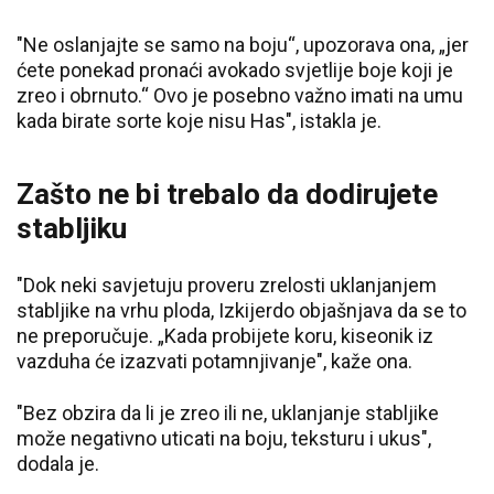
"Ne oslanjajte se samo na boju“, upozorava ona, „jer
ćete ponekad pronaći avokado svjetlije boje koji je
zreo i obrnuto.“ Ovo je posebno važno imati na umu
kada birate sorte koje nisu Has", istakla je.
Zašto ne bi trebalo da dodirujete
stabljiku
"Dok neki savjetuju proveru zrelosti uklanjanjem
stabljike na vrhu ploda, Izkijerdo objašnjava da se to
ne preporučuje. „Kada probijete koru, kiseonik iz
vazduha će izazvati potamnjivanje", kaže ona.
"Bez obzira da li je zreo ili ne, uklanjanje stabljike
može negativno uticati na boju, teksturu i ukus",
dodala je.