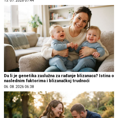
15. 07. 2026 07:44
Da li je genetika zaslužna za rađanje blizanaca? Istina o
naslednim faktorima i blizanačkoj trudnoći
06. 08. 2026 06:38