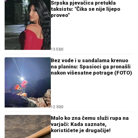
Srpska pjevačica pretukla
taksistu: "Čika se nije lijepo
proveo"
13:53
|
0
Bez vode i u sandalama krenuo
na planinu: Spasioci ga pronašli
nakon višesatne potrage (FOTO)
12:30
|
0
Malo ko zna čemu služi rupa na
varjači: Kada saznate,
koristićete je drugačije!