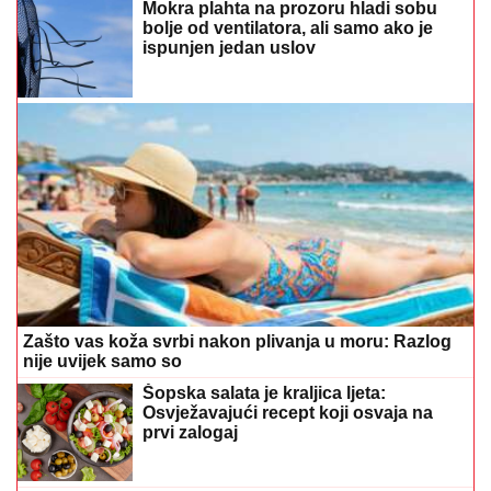
Mokra plahta na prozoru hladi sobu
bolje od ventilatora, ali samo ako je
ispunjen jedan uslov
Zašto vas koža svrbi nakon plivanja u moru: Razlog
nije uvijek samo so
Šopska salata je kraljica ljeta:
Osvježavajući recept koji osvaja na
prvi zalogaj