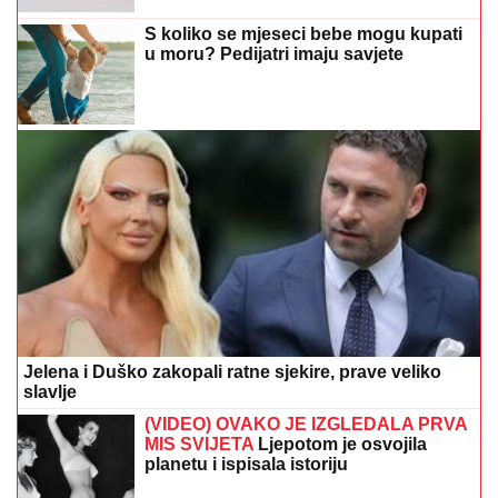
S koliko se mjeseci bebe mogu kupati
u moru? Pedijatri imaju savjete
Jelena i Duško zakopali ratne sjekire, prave veliko
slavlje
(VIDEO) OVAKO JE IZGLEDALA PRVA
MIS SVIJETA
Ljepotom je osvojila
planetu i ispisala istoriju