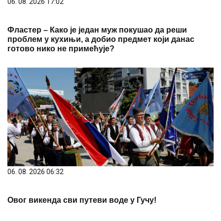
06. 08. 2026 17:02
Фластер – Како је један муж покушао да реши
проблем у кухињи, а добио предмет који данас
готово нико не примећује?
06. 08. 2026 06:32
Овог викенда сви путеви воде у Гучу!