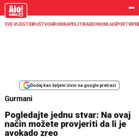
aloonline.b
a
SVE VIJESTI
DRUŠTVO
HRONIKA
POLITIKA
EKONOMIJA
SPORT
VIP
R
Dodaj kao željeni izvor na google pretrazi
Gurmani
Pogledajte jednu stvar: Na ovaj
način možete provjeriti da li je
avokado zreo