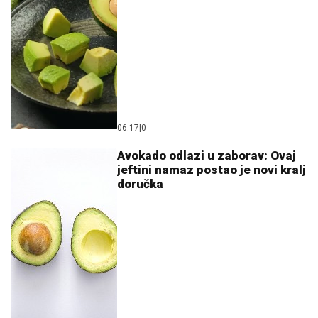
06:17
|
0
Avokado odlazi u zaborav: Ovaj
jeftini namaz postao je novi kralj
doručka