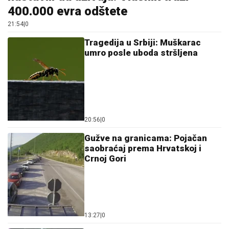
400.000 evra odštete
21:54
|
0
Tragedija u Srbiji: Muškarac
umro posle uboda stršljena
20:56
|
0
Gužve na granicama: Pojačan
saobraćaj prema Hrvatskoj i
Crnoj Gori
13:27
|
0