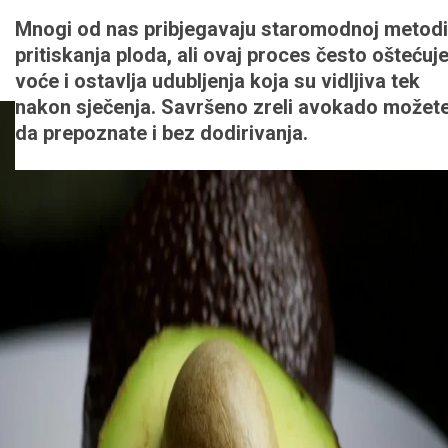
Mnogi od nas pribjegavaju staromodnoj metodi
Prenosi:
M. S.
0
pritiskanja ploda, ali ovaj proces često oštećuj
12.05.2026.
23:00
voće i ostavlja udubljenja koja su vidljiva tek
nakon sječenja. Savršeno zreli avokado možet
da prepoznate i bez dodirivanja.