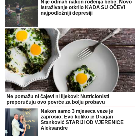
Nije odmah nakon rođenja bebe: Novo
istraživanje otkrilo KADA SU OČEVI
najpodložniji depresiji
Ne pomažu ni čajevi ni lijekovi: Nutricionisti
preporučuju ovo povrće za bolju probavu
Nakon samo 3 mjeseca veze je
zaprosio: Evo koliko je Dragan
Stanković STARIJI OD VJERENICE
Aleksandre