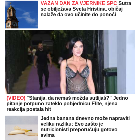
VAŽAN DAN ZA VJERNIKE SPC
Sutra
se obilježava Sveta Hristina, običaj
nalaže da ovo učinite do ponoći
(VIDEO)
"Stanija, da nemaš možda sutlijaš?" Jedno
pitanje potpuno zateklo pobjednicu Elite, njena
reakcija postala hit
Jedna banana dnevno može napraviti
veliku razliku: Evo zašto je
nutricionisti preporučuju gotovo
svima