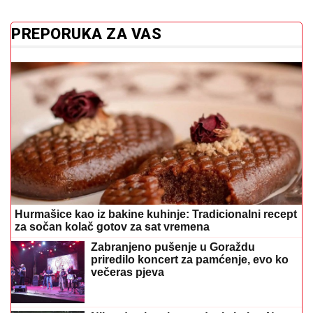
PREPORUKA ZA VAS
Hurmašice kao iz bakine kuhinje: Tradicionalni recept
za sočan kolač gotov za sat vremena
Zabranjeno pušenje u Goraždu
priredilo koncert za pamćenje, evo ko
večeras pjeva