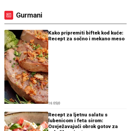
Gurmani
Kako pripremiti biftek kod kuće:
Recept za sočno i mekano meso
16:05
|
0
Recept za ljetnu salatu s
lubenicom i feta sirom:
Osvježavajući obrok gotov za