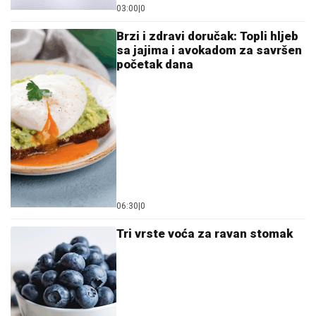
03:00
|
0
Brzi i zdravi doručak: Topli hljeb
sa jajima i avokadom za savršen
početak dana
06:30
|
0
Tri vrste voća za ravan stomak