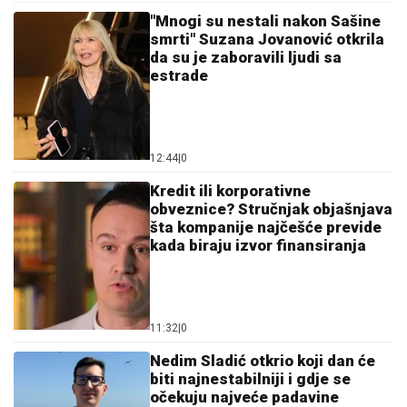
da su je zaboravili ljudi sa
estrade
12:44
|
0
Kredit ili korporativne
obveznice? Stručnjak objašnjava
šta kompanije najčešće previde
kada biraju izvor finansiranja
11:32
|
0
Nedim Sladić otkrio koji dan će
biti najnestabilniji i gdje se
očekuju najveće padavine