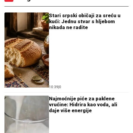
kući: Jednu stvar s hljebom
nikada ne radite
10:39
|
0
Najmoćnije piće za paklene
vrućine: Hidrira kao voda, ali
daje više energije