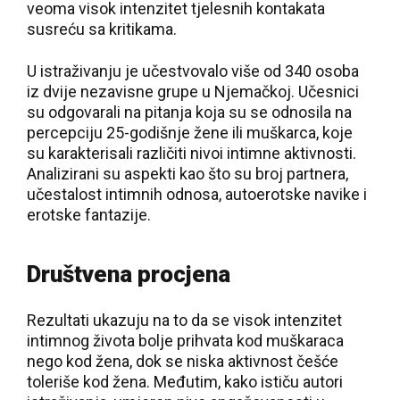
veoma visok intenzitet tjelesnih kontakata
susreću sa kritikama.
U istraživanju je učestvovalo više od 340 osoba
iz dvije nezavisne grupe u Njemačkoj. Učesnici
su odgovarali na pitanja koja su se odnosila na
percepciju 25-godišnje žene ili muškarca, koje
su karakterisali različiti nivoi intimne aktivnosti.
Analizirani su aspekti kao što su broj partnera,
učestalost intimnih odnosa, autoerotske navike i
erotske fantazije.
Društvena procjena
Rezultati ukazuju na to da se visok intenzitet
intimnog života bolje prihvata kod muškaraca
nego kod žena, dok se niska aktivnost češće
toleriše kod žena. Međutim, kako ističu autori