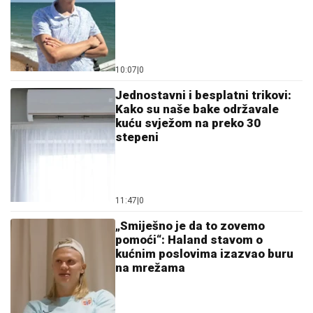
10:07
|
0
Jednostavni i besplatni trikovi:
Kako su naše bake održavale
kuću svježom na preko 30
stepeni
11:47
|
0
„Smiješno je da to zovemo
pomoći“: Haland stavom o
kućnim poslovima izazvao buru
na mrežama
11:37
|
0