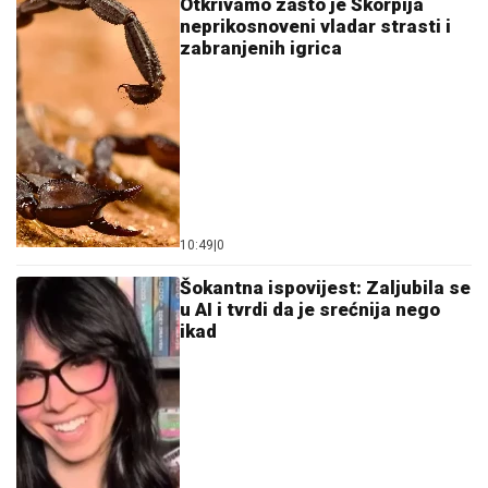
Otkrivamo zašto je Škorpija
neprikosnoveni vladar strasti i
zabranjenih igrica
10:49
|
0
Šokantna ispovijest: Zaljubila se
u AI i tvrdi da je srećnija nego
ikad