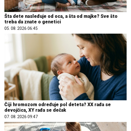
Šta dete nasleđuje od oca, a šta od majke? Sve što
treba da znate o genetici
05. 08. 2026 06:45
Čiji hromozom određuje pol deteta? XX rađa se
devojčica, XY rađa se dečak
07. 08. 2026 09:47