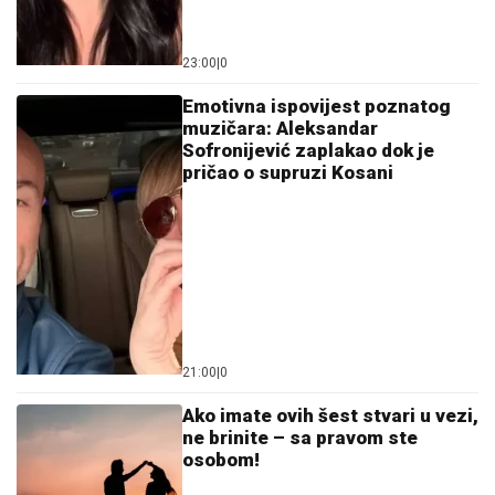
23:00
|
0
Emotivna ispovijest poznatog
muzičara: Aleksandar
Sofronijević zaplakao dok je
pričao o supruzi Kosani
21:00
|
0
Ako imate ovih šest stvari u vezi,
ne brinite – sa pravom ste
osobom!