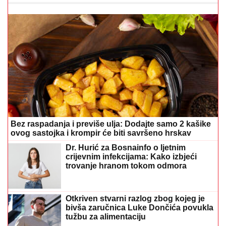
Bez raspadanja i previše ulja: Dodajte samo 2 kašike
ovog sastojka i krompir će biti savršeno hrskav
Dr. Hurić za Bosnainfo o ljetnim
crijevnim infekcijama: Kako izbjeći
trovanje hranom tokom odmora
Otkriven stvarni razlog zbog kojeg je
bivša zaručnica Luke Dončića povukla
tužbu za alimentaciju