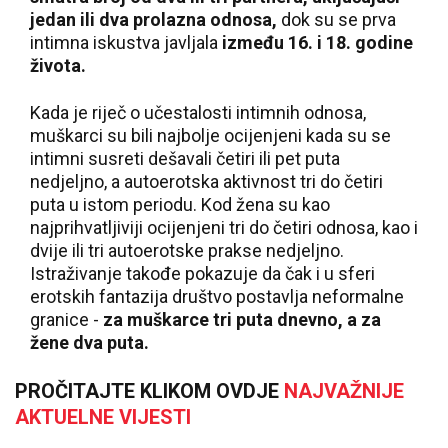
jedan ili dva prolazna odnosa,
dok su se prva
intimna iskustva javljala
između 16. i 18. godine
života.
Kada je riječ o učestalosti intimnih odnosa,
muškarci su bili najbolje ocijenjeni kada su se
intimni susreti dešavali četiri ili pet puta
nedjeljno, a autoerotska aktivnost tri do četiri
puta u istom periodu. Kod žena su kao
najprihvatljiviji ocijenjeni tri do četiri odnosa, kao i
dvije ili tri autoerotske prakse nedjeljno.
Istraživanje takođe pokazuje da čak i u sferi
erotskih fantazija društvo postavlja neformalne
granice -
za muškarce tri puta dnevno, a za
žene dva puta.
PROČITAJTE KLIKOM OVDJE
NAJVAŽNIJE
AKTUELNE VIJESTI