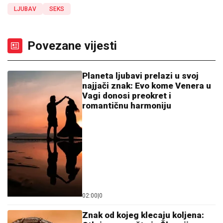
LJUBAV
SEKS
Povezane vijesti
Planeta ljubavi prelazi u svoj
najjači znak: Evo kome Venera u
Vagi donosi preokret i
romantičnu harmoniju
02:00
|
0
Znak od kojeg klecaju koljena: