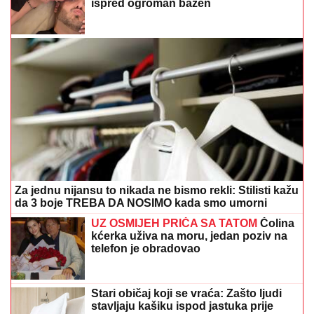
Za jednu nijansu to nikada ne bismo rekli: Stilisti kažu
da 3 boje TREBA DA NOSIMO kada smo umorni
UZ OSMIJEH PRIČA SA TATOM
Čolina
kćerka uživa na moru, jedan poziv na
telefon je obradovao
Stari običaj koji se vraća: Zašto ljudi
stavljaju kašiku ispod jastuka prije
spavanja