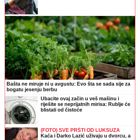
Bašta ne miruje ni u avgustu: Evo šta se sada sije za
bogatu jesenju berbu
Ubacite ovaj začin u veš mašinu i
riješite se neprijatnih mirisa: Rublje će
blistati od čistoće
(FOTO) SVE PRŠTI OD LUKSUZA
Kaća i Darko Lazić uživaju u dvorcu, a
ispred ogroman bazen