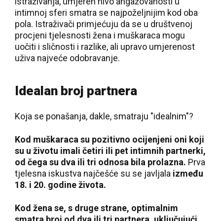
istraživanja, umjeren nivo angažovanosti u
intimnoj sferi smatra se najpoželjnijim kod oba
pola. Istraživači primjećuju da se u društvenoj
procjeni tjelesnosti žena i muškaraca mogu
uočiti i sličnosti i razlike, ali upravo umjerenost
uživa najveće odobravanje.
Idealan broj partnera
Koja se ponašanja, dakle, smatraju "idealnim"?
Kod muškaraca su pozitivno ocijenjeni oni koji
su u životu imali četiri ili pet intimnih partnerki,
od čega su dva ili tri odnosa bila prolazna.
Prva
tjelesna iskustva najčešće su se javljala
između
18. i 20. godine života.
Kod žena se, s druge strane, optimalnim
smatra broj od dva ili tri partnera, uključujući