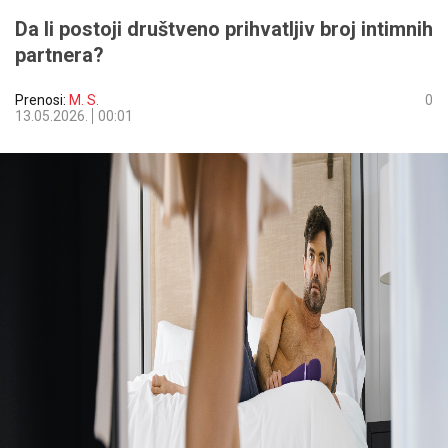
Da li postoji društveno prihvatljiv broj intimnih
partnera?
Prenosi:
M. S.
0
13.05.2026.
00:01