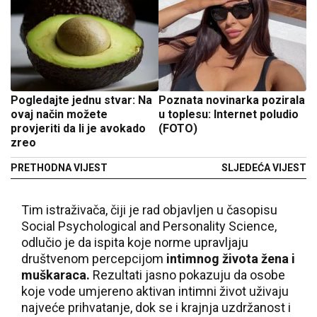
Pogledajte jednu stvar: Na
Poznata novinarka pozirala
ovaj način možete
u toplesu: Internet poludio
provjeriti da li je avokado
(FOTO)
zreo
PRETHODNA VIJEST
SLJEDEĆA VIJEST
Tim istraživača, čiji je rad objavljen u časopisu
Social Psychological and Personality Science,
odlučio je da ispita koje norme upravljaju
društvenom percepcijom
intimnog života žena i
muškaraca.
Rezultati jasno pokazuju da osobe
koje vode umjereno aktivan intimni život uživaju
najveće prihvatanje, dok se i krajnja uzdržanost i