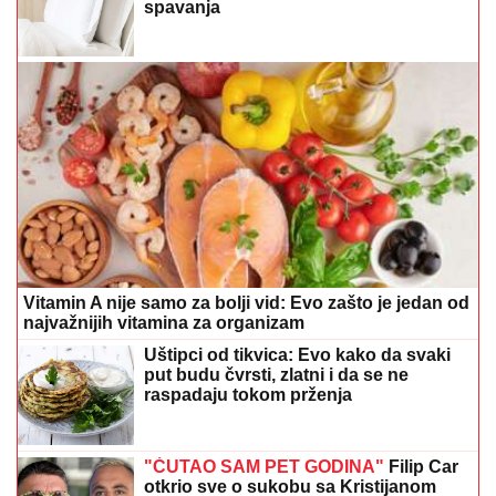
Vitamin A nije samo za bolji vid: Evo zašto je jedan od
najvažnijih vitamina za organizam
Uštipci od tikvica: Evo kako da svaki
put budu čvrsti, zlatni i da se ne
raspadaju tokom prženja
"ĆUTAO SAM PET GODINA"
Filip Car
otkrio sve o sukobu sa Kristijanom
Golubovićem