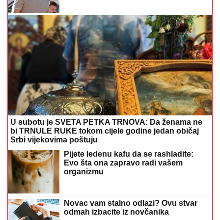
U subotu je SVETA PETKA TRNOVA: Da ženama ne
bi TRNULE RUKE tokom cijele godine jedan običaj
Srbi vijekovima poštuju
Pijete ledenu kafu da se rashladite:
Evo šta ona zapravo radi vašem
organizmu
Novac vam stalno odlazi? Ovu stvar
odmah izbacite iz novčanika