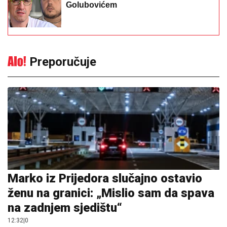
Preporučuje
Marko iz Prijedora slučajno ostavio
ženu na granici: „Mislio sam da spava
na zadnjem sjedištu“
12:32
|
0
"Mnogi su nestali nakon Sašine
smrti" Suzana Jovanović otkrila