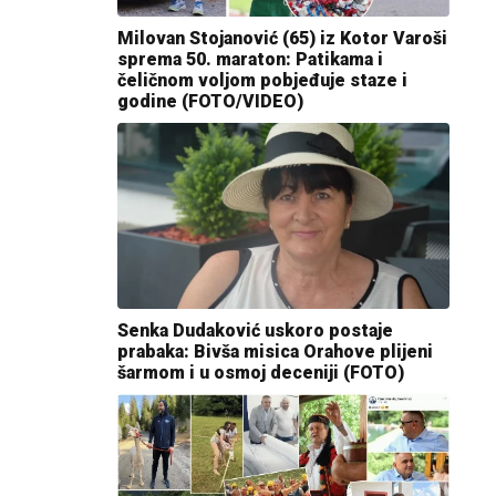
Milovan Stojanović (65) iz Kotor Varoši
sprema 50. maraton: Patikama i
čeličnom voljom pobjeđuje staze i
godine (FOTO/VIDEO)
Senka Dudaković uskoro postaje
prabaka: Bivša misica Orahove plijeni
šarmom i u osmoj deceniji (FOTO)