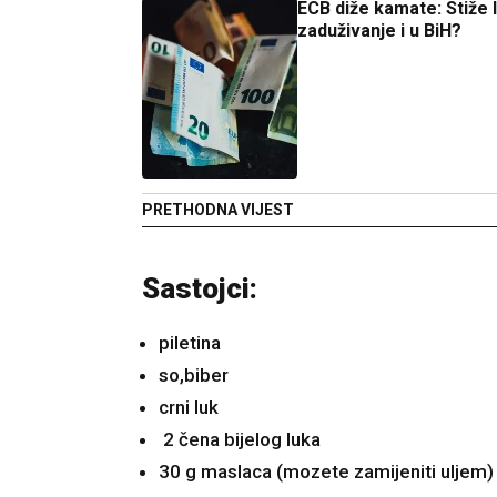
ECB diže kamate: Stiže l
zaduživanje i u BiH?
PRETHODNA VIJEST
Sastojci:
piletina
so,biber
crni luk
2 čena bijelog luka
30 g maslaca (mozete zamijeniti uljem)