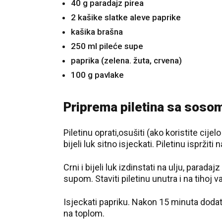
40 g paradajz pirea
2 kašike slatke aleve paprike
kašika brašna
250 ml pileće supe
paprika (zelena. žuta, crvena)
100 g pavlake
Priprema piletina sa soso
Piletinu oprati,osušiti (ako koristite cijelo 
bijeli luk sitno isjeckati. Piletinu ispržit
Crni i bijeli luk izdinstati na ulju, parada
supom. Staviti piletinu unutra i na tihoj v
Isjeckati papriku. Nakon 15 minuta dodati u
na toplom.