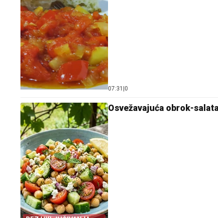
07:31
|
0
Osvežavajuća obrok-salata 