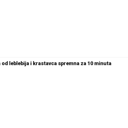
30 °C
Pale
od leblebija i krastavca spremna za 10 minuta