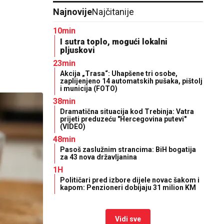
Najnovije
Najčitanije
10min
I sutra toplo, mogući lokalni
pljuskovi
23min
Akcija „Trasa“: Uhapšene tri osobe,
zaplijenjeno 14 automatskih pušaka, pištolj
i municija (FOTO)
38min
Dramatična situacija kod Trebinja: Vatra
prijeti preduzeću "Hercegovina putevi"
(VIDEO)
48min
Pasoš zaslužnim strancima: BiH bogatija
za 43 nova državljanina
1H
Političari pred izbore dijele novac šakom i
kapom: Penzioneri dobijaju 31 milion KM
Vidi sve