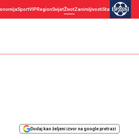
onomija
Sport
VIP
Region
Svijet
Život
Zanimljivosti
Stav
SP2026
Dodaj kao željeni izvor na google pretrazi