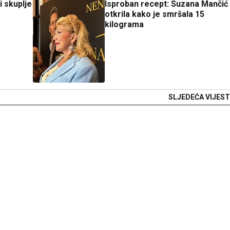
i skuplje
Isproban recept: Suzana Mančić
otkrila kako je smršala 15
kilograma
SLJEDEĆA VIJEST