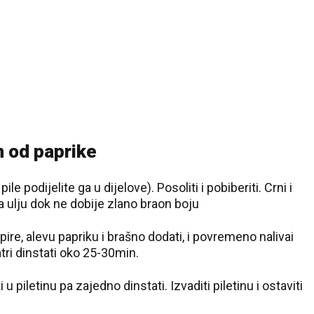
m od paprike
pile podijelite ga u dijelove). Posoliti i pobiberiti. Crni i
i na ulju dok ne dobije zlano braon boju
jz pire, alevu papriku i brašno dodati, i povremeno nalivai
atri dinstati oko 25-30min.
 piletinu pa zajedno dinstati. Izvaditi piletinu i ostaviti