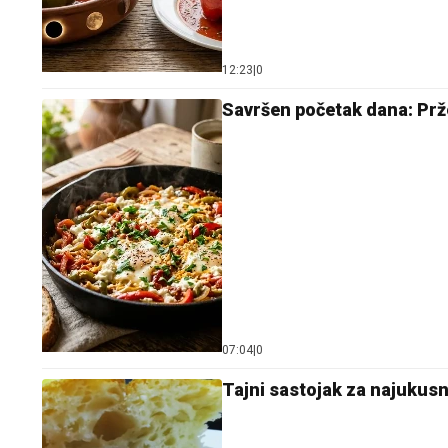
12:23
|
0
Savršen početak dana: Prže
07:04
|
0
Tajni sastojak za najukusni