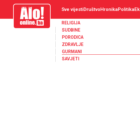
aloonline.ba
Sve vijesti
Društvo
Hronika
Politika
Ek
RELIGIJA
SUDBINE
PORODICA
ZDRAVLJE
GURMANI
SAVJETI