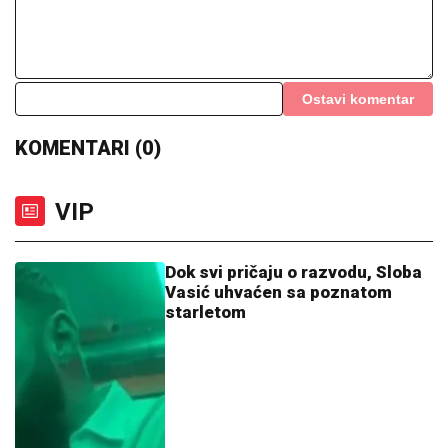
VIP
Dok svi pričaju o razvodu, Sloba
Vasić uhvaćen sa poznatom
starletom
15:05
|
0
Nerazjašnjeni nestanak pjevača
čiju je najtužniju pjesmu oživjela
Aleksandra Prijović