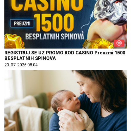
REGISTRUJ SE UZ PROMO KOD CASINO Preuzmi 1500
BESPLATNIH SPINOVA
20. 07. 2026 08:04
Čiji hromozom određuje pol deteta? XX rađa se
devojčica, XY rađa se dečak
07. 08. 2026 09:47