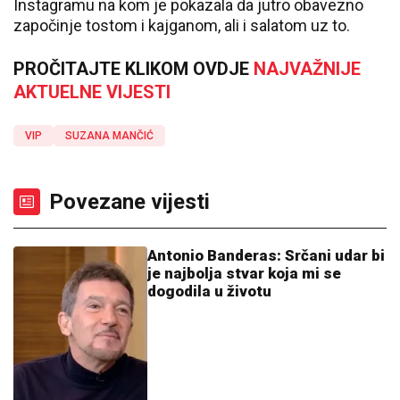
Instagramu na kom je pokazala da jutro obavezno
započinje tostom i kajganom, ali i salatom uz to.
PROČITAJTE KLIKOM OVDJE
NAJVAŽNIJE
AKTUELNE VIJESTI
VIP
SUZANA MANČIĆ
Povezane vijesti
Antonio Banderas: Srčani udar bi
je najbolja stvar koja mi se
dogodila u životu