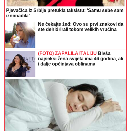
(FOTO) ZAPALILA ITALIJU
Bivša
najseksi žena svijeta ima 46 godina, ali
i dalje opčinjava oblinama
Bili ste u zabludi: Evo šta zapravo znači kada sanjate
pokojnika
Horoskop otkriva: Jedan znak danas
očekuje iznenadno putovanje i veliko
iznenađenje