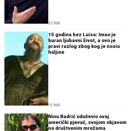
22:30
|
0
15 godina bez Luisa: Imao je
buran ljubavni život, a ovo je
pravi razlog zbog kog je nosio
haljine
10:36
|
0
Ninu Badrić oduševio ovaj
američki pjevač, svojom objavom
na društvenim mrežama