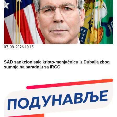
07. 08. 2026 19:15
SAD sankcionisale kripto-menjačnicu iz Dubaija zbog
sumnje na saradnju sa IRGC
07. 08. 2026 10:12
Колаковић: Водостаји Дунава и Тисе ниски,
ситуација забрињавајућа у бачком делу ДТД