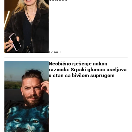
12:44
|
0
Neobično rješenje nakon
razvoda: Srpski glumac useljava
u stan sa bivšom suprugom
11:24
|
0
Emina Jahović nasjela na
prevaru i ostala bez 50.000 evra:
"Samo sam željela da
pomognem"