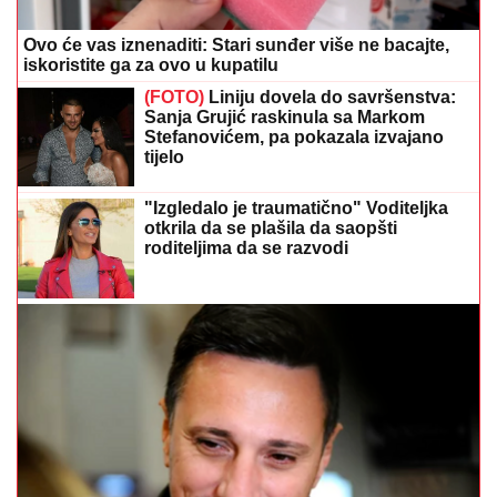
"Izgledalo je traumatično" Voditeljka
otkrila da se plašila da saopšti
roditeljima da se razvodi
"To je samo prevara" Glumac smršao 20 kilograma,
pa otkrio kako mu je to pošlo za rukom
Automobil potpuno uništen: Tea
Tairović sa suprugom doživjela
saobraćajku u Crnoj Gori