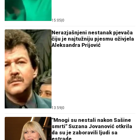
13:59
|
0
"Mnogi su nestali nakon Sašine
smrti" Suzana Jovanović otkrila
da su je zaboravili ljudi sa
estrade