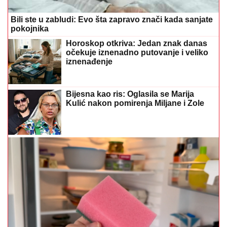
Bijesna kao ris: Oglasila se Marija
Kulić nakon pomirenja Miljane i Zole
Ovo će vas iznenaditi: Stari sunđer više ne bacajte,
iskoristite ga za ovo u kupatilu
(FOTO)
Liniju dovela do savršenstva:
Sanja Grujić raskinula sa Markom
Stefanovićem, pa pokazala izvajano
tijelo