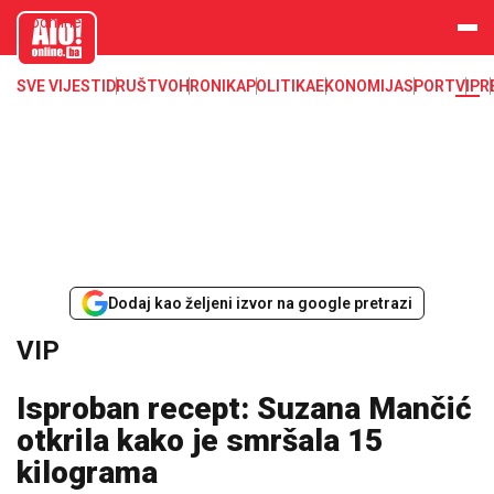
aloonline.b
a
SVE VIJESTI
DRUŠTVO
HRONIKA
POLITIKA
EKONOMIJA
SPORT
VIP
R
Dodaj kao željeni izvor na google pretrazi
VIP
Isproban recept: Suzana Mančić
otkrila kako je smršala 15
kilograma