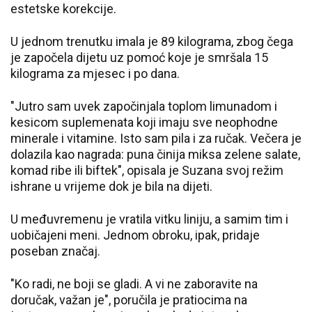
estetske korekcije.
U jednom trenutku imala je 89 kilograma, zbog čega
je započela dijetu uz pomoć koje je smršala 15
kilograma za mjesec i po dana.
"Jutro sam uvek započinjala toplom limunadom i
kesicom suplemenata koji imaju sve neophodne
minerale i vitamine. Isto sam pila i za ručak. Večera je
dolazila kao nagrada: puna činija miksa zelene salate,
komad ribe ili biftek", opisala je Suzana svoj režim
ishrane u vrijeme dok je bila na dijeti.
U međuvremenu je vratila vitku liniju, a samim tim i
uobičajeni meni. Jednom obroku, ipak, pridaje
poseban značaj.
"Ko radi, ne boji se gladi. A vi ne zaboravite na
doručak, važan je", poručila je pratiocima na