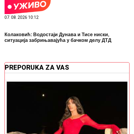
PREPORUKA ZA VAS
Pjevačica iz Srbije pretukla taksistu: 'Samu sebe sam
iznenadila'
Ne čekajte žeđ: Ovo su prvi znakovi da
ste dehidrirali tokom velikih vrućina