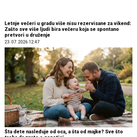
Letnje večeri u gradu više nisu rezervisane za vikend:
Zašto sve više ljudi bira večeru koja se spontano
pretvori u druženje
23. 07. 2026 12:47
Šta dete nasleđuje od oca, a šta od majke? Sve što
treba da znate o genetici
05. 08. 2026 06:45