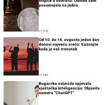
Od 10. do 16. avgusta jedan dan
donosi najveću sreću: Saznajte
kada je vaš trenutak
15:54
|
0
Bugarska zvijezda opjevala
vještačku inteligenciju: Objavila
numeru "ChatGPT"
14:27
|
0
Nerazjašnjeni nestanak pjevača
čiju je najtužniju pjesmu oživjela
Aleksandra Prijović