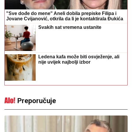
Ledena kafa može biti osvježenje, ali
nije uvijek najbolji izbor
Preporučuje
Goran Ivanišević o najtežem rivalu u
karijeri: "Uništio mi je život, zbog