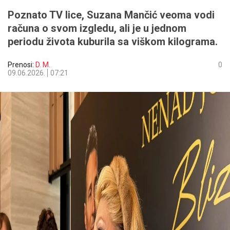
Poznato TV lice, Suzana Mančić veoma vodi
računa o svom izgledu, ali je u jednom
periodu života kuburila sa viškom kilograma.
Prenosi:
D. M.
0
09.06.2026.
07:21