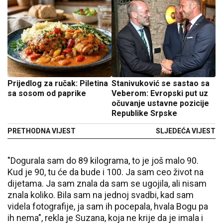
Prijedlog za ručak: Piletina
Stanivuković se sastao sa
sa sosom od paprike
Veberom: Evropski put uz
očuvanje ustavne pozicije
Republike Srpske
PRETHODNA VIJEST
SLJEDEĆA VIJEST
"Dogurala sam do 89 kilograma, to je još malo 90.
Kud je 90, tu će da bude i 100. Ja sam ceo život na
dijetama. Ja sam znala da sam se ugojila, ali nisam
znala koliko. Bila sam na jednoj svadbi, kad sam
videla fotografije, ja sam ih pocepala, hvala Bogu pa
ih nema", rekla je Suzana, koja ne krije da je imala i