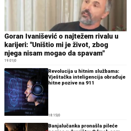
njega nisam mogao da spavam"
19:01
|
0
Revolucija u hitnim službama:
Vještačka inteligencija obrađuje
hitne pozive na 911
18:15
|
0
Banjalučanka pronašla pileće
nogice u dvorištu: Odmah sam
posumnjala na jedno
12:31
|
0