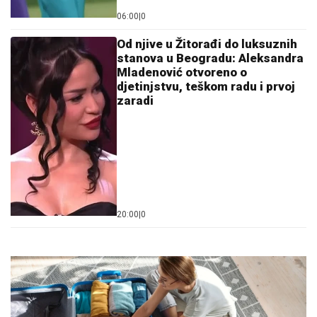
06:00
|
0
Od njive u Žitorađi do luksuznih
stanova u Beogradu: Aleksandra
Mladenović otvoreno o
djetinjstvu, teškom radu i prvoj
zaradi
20:00
|
0