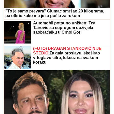
(FOTO) DRAGAN STANKOVIĆ NIJE
ŠTEDIO
Za gala proslavu iskeširao
vrtoglavu cifru, luksuz na svakom
koraku
"Sve dođe do mene" Aneli dobila prepiske Filipa i
Jovane Cvijanović, otkrila da li je kontaktirala Đukića
Svakih sat vremena ustanite