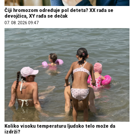
Koliko visoku temperaturu ljudsko telo može da
izdrži?
05. 08. 2026 14:12
Сазнања „Политике”: Црна Гора следећа у војном
савезу Загреба, Тиране и Приштине
07. 08. 2026 09:14