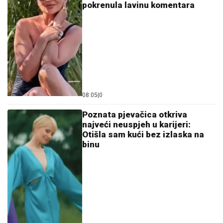
pokrenula lavinu komentara
08:05
|
0
Poznata pjevačica otkriva
najveći neuspjeh u karijeri:
Otišla sam kući bez izlaska na
binu