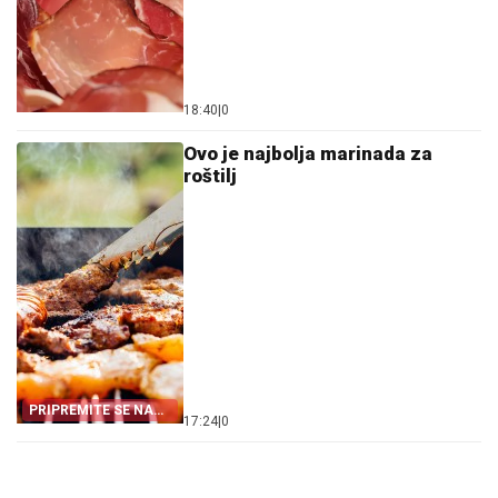
18:40
|
0
Ovo je najbolja marinada za
roštilj
PRIPREMITE SE NA
17:24
|
0
VRIJEME