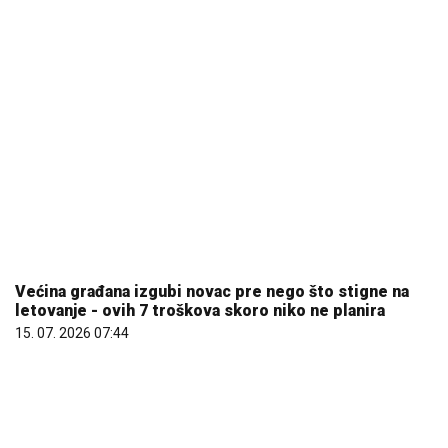
Većina građana izgubi novac pre nego što stigne na
letovanje - ovih 7 troškova skoro niko ne planira
15. 07. 2026 07:44