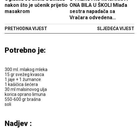
nakon što je učenik prijetio
ONA BILA U ŠKOLI Mlađa
masakrom
sestra napadača sa
Vračara odvedena
rođacima: "Ne prestaje
PRETHODNA VIJEST
SLJEDEĆA VIJEST
plakati"
Potrebno je:
300 ml. mlakog mleka
15 gr svežeg kvasca
1 jaje + 1 žumance
1 kašičica šećera
30 ml malsinovog ulja
korica oprano limuna
550-600 gr brašna
soli
Nadjev :