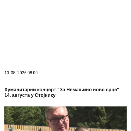
Хуманитарни концерт "За Немањино ново срце"
14. августа у Стојнику
10. 08. 2026 09:00
(ВИДЕО) Председник Вучић најавио изградњу
нових путева на подручју општине Пријепоље