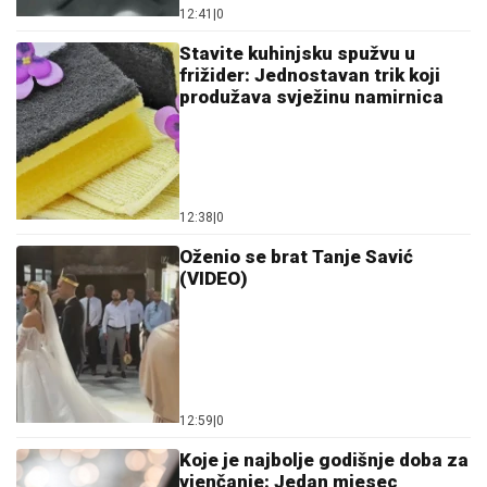
12:59
|
0
Koje je najbolje godišnje doba za
vjenčanje: Jedan mjesec
posebno je poželjan
11:49
|
0
Gurmani
Provjereni recept za šakšuku: