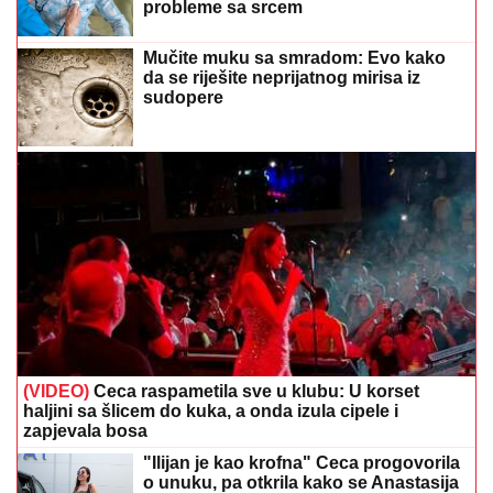
(VIDEO)
Ceca raspametila sve u klubu: U korset
haljini sa šlicem do kuka, a onda izula cipele i
zapjevala bosa
"Ilijan je kao krofna" Ceca progovorila
o unuku, pa otkrila kako se Anastasija
snalazi u ulozi majke
(FOTO) GLUMAC (52) VJERIO
STUDENTKINJU
Pred svadbu joj
pripremio iznenađenje, ona ostala bez
teksta
Preporučuje