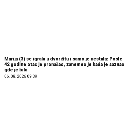
Marija (3) se igrala u dvorištu i samo je nestala: Posle
42 godine otac je pronašao, zanemeo je kada je saznao
gde je bila
06. 08. 2026 09:39
Evo u kojim banjama važi vaučer od 10.000 dinara -