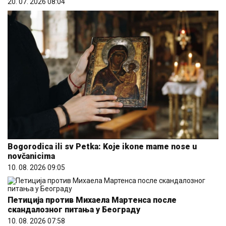
Bogorodica ili sv Petka: Koje ikone mame nose u
novčanicima
10. 08. 2026 09:05
Петиција против Михаела Мартенса после
скандалозног питања у Београду
10. 08. 2026 07:58
10. 08. 2026 08:00