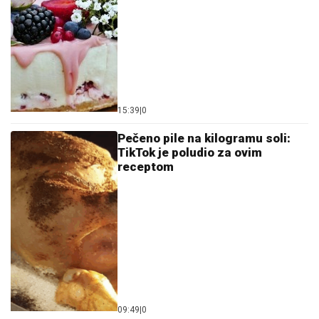
15:39
|
0
Pečeno pile na kilogramu soli:
TikTok je poludio za ovim
receptom
09:49
|
0