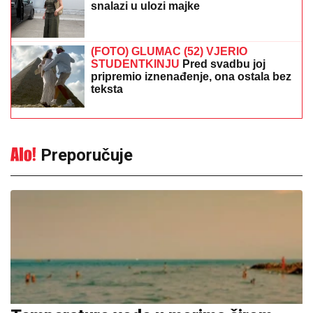
Temperature vode u morima širom
svijeta u julu dostigle rekordne
vrijednosti
12:52
|
0
Kako se osloboditi demona koji
nas kontrolišu: Protojerej
Dimitrij Smirnov otkriva jedini
način da oslobodite dušu