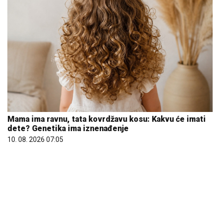
Mama ima ravnu, tata kovrdžavu kosu: Kakvu će imati
dete? Genetika ima iznenađenje
10. 08. 2026 07:05
Letnje večeri u gradu više nisu rezervisane za vikend:
Zašto sve više ljudi bira večeru koja se spontano
pretvori u druženje