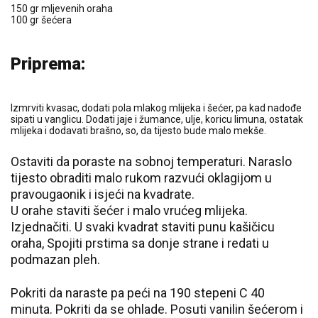
150 gr mljevenih oraha
100 gr šećera
Priprema:
Izmrviti kvasac, dodati pola mlakog mlijeka i šećer, pa kad nadođe
sipati u vanglicu. Dodati jaje i žumance, ulje, koricu limuna, ostatak
mlijeka i dodavati brašno, so, da tijesto bude malo mekše.
Ostaviti da poraste na sobnoj temperaturi. Naraslo
tijesto obraditi malo rukom razvući oklagijom u
pravougaonik i isjeći na kvadrate.
U orahe staviti šećer i malo vrućeg mlijeka.
Izjednačiti. U svaki kvadrat staviti punu kašičicu
oraha, Spojiti prstima sa donje strane i redati u
podmazan pleh.
Pokriti da naraste pa peći na 190 stepeni C 40
minuta. Pokriti da se ohlade. Posuti vanilin šećerom i