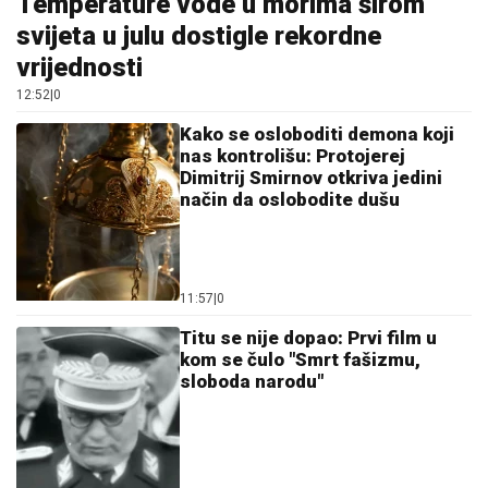
11:57
|
0
Titu se nije dopao: Prvi film u
kom se čulo "Smrt fašizmu,
sloboda narodu"
12:41
|
0
Stavite kuhinjsku spužvu u
frižider: Jednostavan trik koji
produžava svježinu namirnica
12:38
|
0
Oženio se brat Tanje Savić
(VIDEO)