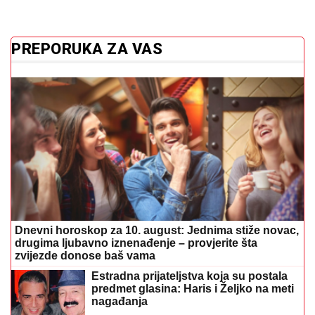
Dnevni horoskop za 10. august: Jednima stiže novac,
drugima ljubavno iznenađenje – provjerite šta
zvijezde donose baš vama
Estradna prijateljstva koja su postala
predmet glasina: Haris i Željko na meti
nagađanja
Jelena Buča iz "The Frajle" o napadu
koji joj je promijenio život: "Počela je
borba za život"