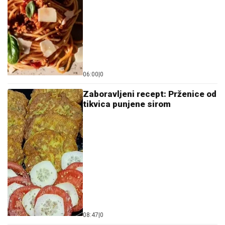
08:47
|
0
Pogačice za 15 minuta: Jedan
zalogaj i pravićete odmah još
jednu turu