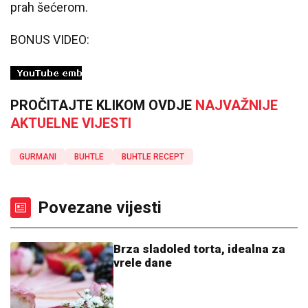
prah šećerom.
BONUS VIDEO:
PROČITAJTE KLIKOM OVDJE
NAJVAŽNIJE
AKTUELNE VIJESTI
GURMANI
BUHTLE
BUHTLE RECEPT
Povezane vijesti
Brza sladoled torta, idealna za
vrele dane