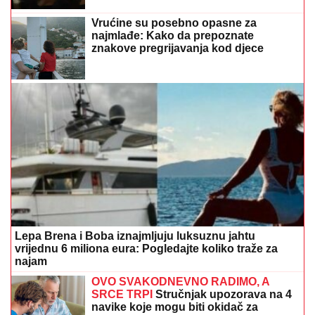
Lepa Brena i Boba iznajmljuju luksuznu jahtu
vrijednu 6 miliona eura: Pogledajte koliko traže za
najam
OVO SVAKODNEVNO RADIMO, A
SRCE TRPI
Stručnjak upozorava na 4
navike koje mogu biti okidač za
probleme sa srcem
Mučite muku sa smradom: Evo kako
da se riješite neprijatnog mirisa iz
sudopere