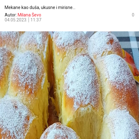
Mekane kao duša, ukusne i mirisne...
Autor:
Milana Ševo
0
04.05.2023.
11:37