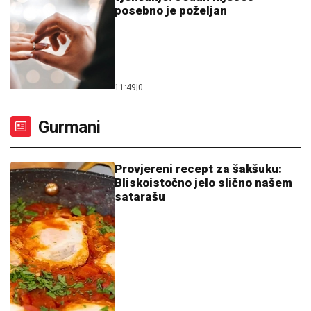
Bliskoistočno jelo slično našem
satarašu
06:00
|
0
Lažne lazanje od palačinki: Kada
vam ponestane ideja, ovo treba
da napravite za ručak