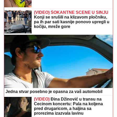
Jedna stvar posebno je opasna za vaš automobil
(VIDEO)
Đina Džinović u transu na
Cecinom koncertu: Pala na koljena
pred drugaricom, a haljina sa
prorezima izazvala lavinu
Vrućine su posebno opasne za
najmlađe: Kako da prepoznate
znakove pregrijavanja kod djece