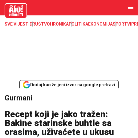
aloonline.b
a
SVE VIJESTI
DRUŠTVO
HRONIKA
POLITIKA
EKONOMIJA
SPORT
VIP
R
Dodaj kao željeni izvor na google pretrazi
Gurmani
Recept koji je jako tražen:
Bakine starinske buhtle sa
orasima, uživaćete u ukusu