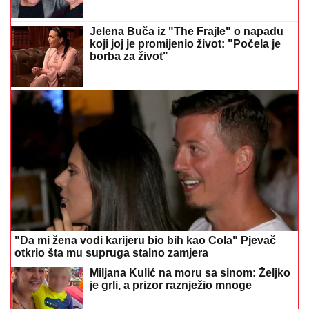
"Da mi žena vodi karijeru bio bih kao Čola" Pjevač
otkrio šta mu supruga stalno zamjera
Miljana Kulić na moru sa sinom: Željko
je grli, a prizor raznježio mnoge
(VIDEO) ŠOKANTNE SCENE U SINJU
Konji se srušili na klizavom pločniku,
pa ih par sati kasnije ponovo upregli u
kočiju, mreže gore