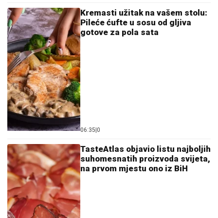
Kremasti užitak na vašem stolu:
Pileće ćufte u sosu od gljiva
gotove za pola sata
06:35
|
0
TasteAtlas objavio listu najboljih
suhomesnatih proizvoda svijeta,
na prvom mjestu ono iz BiH