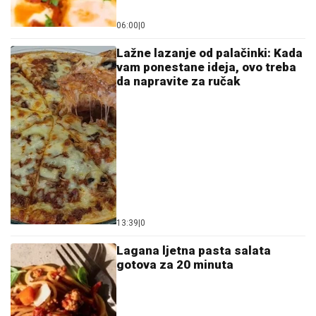
13:39
|
0
Lagana ljetna pasta salata
gotova za 20 minuta
06:00
|
0
Zaboravljeni recept: Prženice od
tikvica punjene sirom