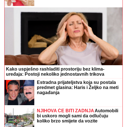
Kako uspješno rashladiti prostoriju bez klima-
uređaja: Postoji nekoliko jednostavnih trikova
Estradna prijateljstva koja su postala
predmet glasina: Haris i Željko na meti
nagađanja
NJIHOVA ĆE BITI ZADNJA
Automobili
bi uskoro mogli sami da odlučuju
koliko brzo smijete da vozite