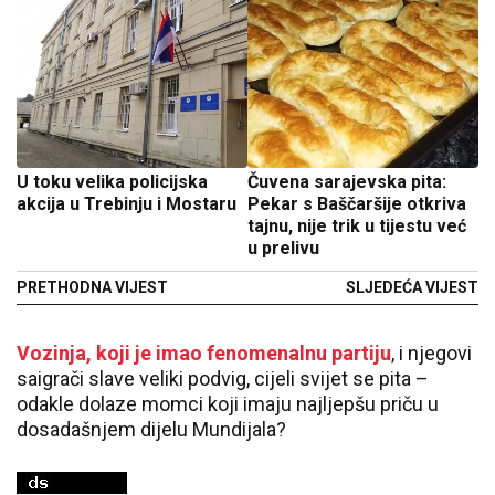
U toku velika policijska
Čuvena sarajevska pita:
akcija u Trebinju i Mostaru
Pekar s Baščaršije otkriva
tajnu, nije trik u tijestu već
u prelivu
PRETHODNA VIJEST
SLJEDEĆA VIJEST
Vozinja, koji je imao fenomenalnu partiju
, i njegovi
saigrači slave veliki podvig, cijeli svijet se pita –
odakle dolaze momci koji imaju najljepšu priču u
dosadašnjem dijelu Mundijala?