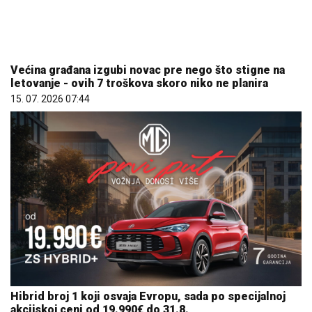
Većina građana izgubi novac pre nego što stigne na
letovanje - ovih 7 troškova skoro niko ne planira
15. 07. 2026 07:44
Hibrid broj 1 koji osvaja Evropu, sada po specijalnoj
akcijskoj ceni od 19.990€ do 31.8.
03. 08. 2026 13:23