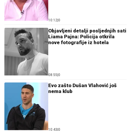
10:12
|
0
Objavljeni detalji posljednjih sati
Liama Pajna: Policija otkrila
nove fotografije iz hotela
08:55
|
0
Evo zašto Dušan Vlahović još
nema klub
10:43
|
0