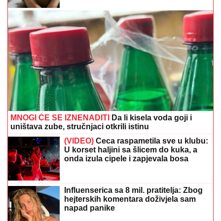
MNOGI ĆE SE IZNENADITI
Da li kisela voda goji i
uništava zube, stručnjaci otkrili istinu
(VIDEO)
Ceca raspametila sve u klubu:
U korset haljini sa šlicem do kuka, a
onda izula cipele i zapjevala bosa
Influenserica sa 8 mil. pratitelja: Zbog
hejterskih komentara doživjela sam
napad panike