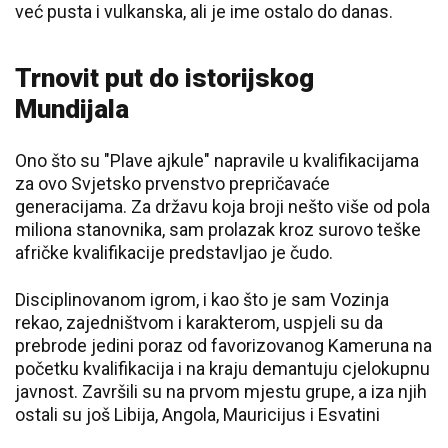
već pusta i vulkanska, ali je ime ostalo do danas.
Trnovit put do istorijskog
Mundijala
Ono što su "Plave ajkule" napravile u kvalifikacijama
za ovo Svjetsko prvenstvo prepričavaće
generacijama. Za državu koja broji nešto više od pola
miliona stanovnika, sam prolazak kroz surovo teške
afričke kvalifikacije predstavljao je čudo.
Disciplinovanom igrom, i kao što je sam Vozinja
rekao, zajedništvom i karakterom, uspjeli su da
prebrode jedini poraz od favorizovanog Kameruna na
početku kvalifikacija i na kraju demantuju cjelokupnu
javnost. Završili su na prvom mjestu grupe, a iza njih
ostali su još Libija, Angola, Mauricijus i Esvatini