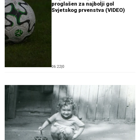
proglašen za najbolji gol
Svjetskog prvenstva (VIDEO)
06:22
|
0