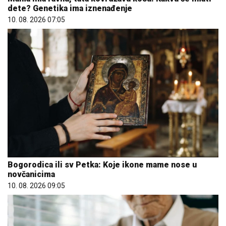
dete? Genetika ima iznenađenje
10. 08. 2026 07:05
Bogorodica ili sv Petka: Koje ikone mame nose u
novčanicima
10. 08. 2026 09:05