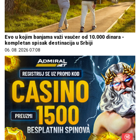
Evo u kojim banjama važi vaučer od 10.000 dinara -
kompletan spisak destinacija u Srbiji
06. 08. 2026 07:08
REGISTRUJ SE UZ PROMO KOD CASINO Preuzmi 1500
BESPLATNIH SPINOVA