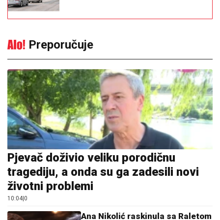
Preporučuje
Pjevač doživio veliku porodičnu
tragediju, a onda su ga zadesili novi
životni problemi
10:04
|
0
Ana Nikolić raskinula sa Raletom
zbog Jelene Radanović