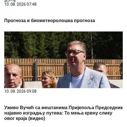
Прогноза и биометеоролошка прогноза
10. 08. 2026 09:08
Уживо Вучић са мештанима Пријепоља Председник
најавио изградњу путева: То мења крвну слику
овог краја (видео)