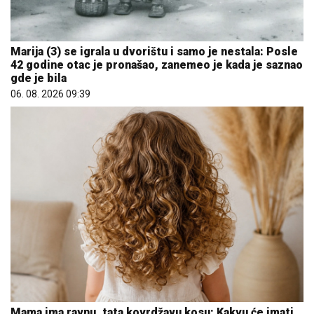
Marija (3) se igrala u dvorištu i samo je nestala: Posle
42 godine otac je pronašao, zanemeo je kada je saznao
gde je bila
06. 08. 2026 09:39
Mama ima ravnu, tata kovrdžavu kosu: Kakvu će imati