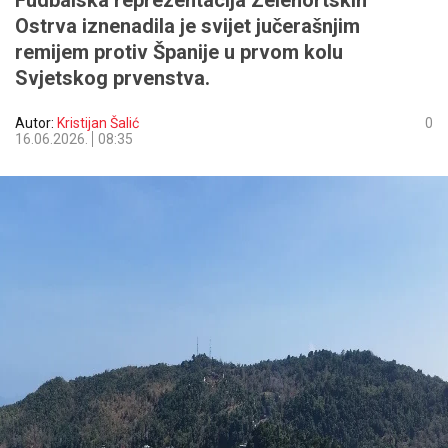
Fudbalska reprezentacija Zelenortskih
Ostrva iznenadila je svijet jučerašnjim
remijem protiv Španije u prvom kolu
Svjetskog prvenstva.
Autor:
Kristijan Šalić
0
16.06.2026.
08:35