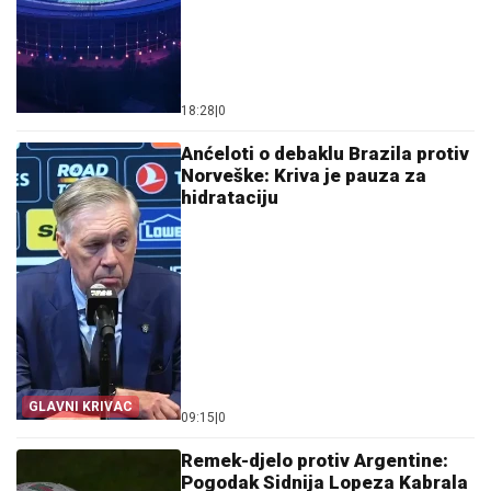
18:28
|
0
Anćeloti o debaklu Brazila protiv
Norveške: Kriva je pauza za
hidrataciju
GLAVNI KRIVAC
09:15
|
0
Remek-djelo protiv Argentine:
Pogodak Sidnija Lopeza Kabrala