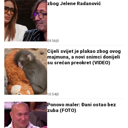
09:56
|
0
Cijeli svijet je plakao zbog ovog
majmuna, a novi snimci donijeli
su srećan preokret (VIDEO)
10:54
|
0
Ponovo maler: Đani ostao bez
zuba (FOTO)