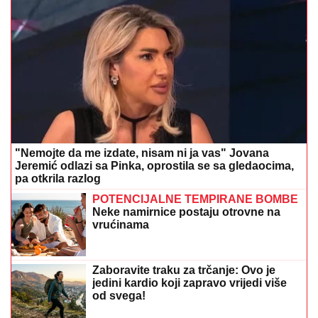
"Nemojte da me izdate, nisam ni ja vas" Jovana
Jeremić odlazi sa Pinka, oprostila se sa gledaocima,
pa otkrila razlog
POTENCIJALNE TEMPIRANE BOMBE
Neke namirnice postaju otrovne na
vrućinama
Zaboravite traku za trčanje: Ovo je
jedini kardio koji zapravo vrijedi više
od svega!