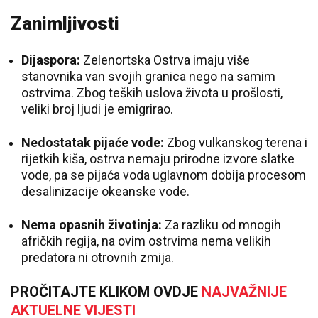
Zanimljivosti
Dijaspora:
Zelenortska Ostrva imaju više
stanovnika van svojih granica nego na samim
ostrvima. Zbog teških uslova života u prošlosti,
veliki broj ljudi je emigrirao.
Nedostatak pijaće vode:
Zbog vulkanskog terena i
rijetkih kiša, ostrva nemaju prirodne izvore slatke
vode, pa se pijaća voda uglavnom dobija procesom
desalinizacije okeanske vode.
Nema opasnih životinja:
Za razliku od mnogih
afričkih regija, na ovim ostrvima nema velikih
predatora ni otrovnih zmija.
PROČITAJTE KLIKOM OVDJE
NAJVAŽNIJE
AKTUELNE VIJESTI