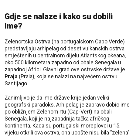
Gdje se nalaze i kako su dobili
ime?
Zelenortska Ostrva (na portugalskom Cabo Verde)
predstavljaju arhipelag od deset vulkanskih ostrva
smještenih u centralnom dijelu Atlantskog okeana,
oko 500 kilometara zapadno od obale Senegala u
zapadnoj Africi. Glavni grad ove ostrvske države je
Praja
(Praia), koja se nalazi na najvećem ostrvu
Santijago.
Zanimljivo je da ime države krije jedan veliki
geografski paradoks. Arhipelag je zapravo dobio ime
po obližnjem Zelenom rtu (Cap-Vert) na obali
Senegala, koji je najzapadnija tačka afričkog
kontinenta. Kada su portugalski moreplovci u 15.
vijeku otkrili ova ostrva, ona uopšte nisu bila "zelena"