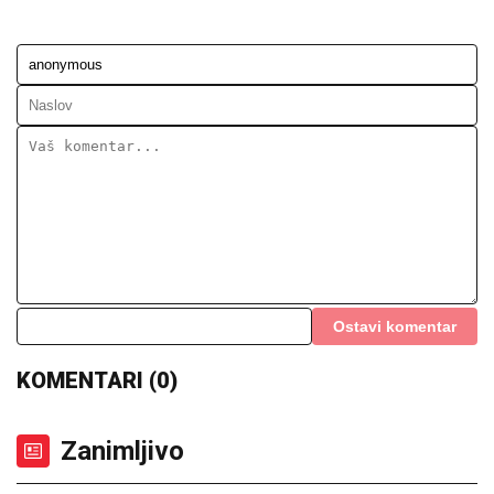
Ostavi komentar
KOMENTARI (0)
Zanimljivo
Ovaj predmet iz Jugoslavije
nekada je bio sitnica: Svi su ga