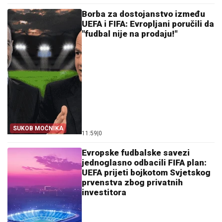
Borba za dostojanstvo između
UEFA i FIFA: Evropljani poručili da
"fudbal nije na prodaju!"
SUKOB MOĆNIKA
11:59
|
0
Evropske fudbalske savezi
jednoglasno odbacili FIFA plan:
UEFA prijeti bojkotom Svjetskog
prvenstva zbog privatnih
investitora