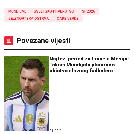
MUNDIJAL
SVJETSKO PRVENSTVO
SP2026
ZELENORTSKA OSTRVA
CAPE VERDE
Povezane vijesti
Najteži period za Lionela Mesija:
Tokom Mundijala planirano
ubistvo slavnog fudbalera
21:02
|
0