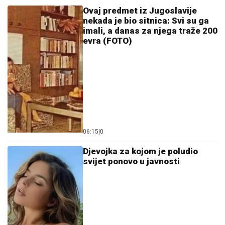
imali, a danas za njega traže 200
evra (FOTO)
06:15
|
0
Djevojka za kojom je poludio
svijet ponovo u javnosti