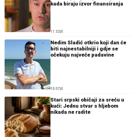
kada biraju izvor finansiranja
11:32
|
0
Nedim Sladić otkrio koji dan će
biti najnestabilniji i gdje se
očekuju najveće padavine
10:07
|
0
Stari srpski običaji za sreću u
kući: Jednu stvar s hljebom
nikada ne radite