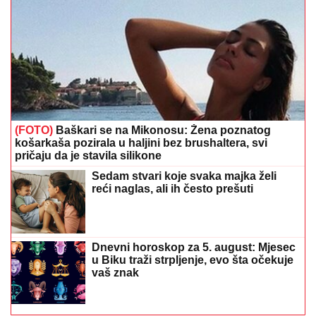
(FOTO)
Baškari se na Mikonosu: Žena poznatog
košarkaša pozirala u haljini bez brushaltera, svi
pričaju da je stavila silikone
Sedam stvari koje svaka majka želi
reći naglas, ali ih često prešuti
Dnevni horoskop za 5. august: Mjesec
u Biku traži strpljenje, evo šta očekuje
vaš znak