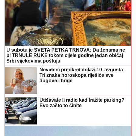
U subotu je SVETA PETKA TRNOVA: Da ženama ne
bi TRNULE RUKE tokom cijele godine jedan običaj
Srbi vijekovima poštuju
Neviđeni preokret dolazi 10. avgusta:
Tri znaka horoskopa riješiće sve
dugove i brige
Utišavate li radio kad tražite parking?
Evo zašto to činite