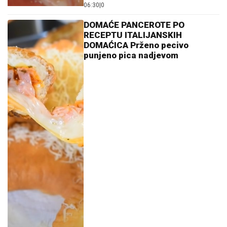
06:30
|
0
DOMAĆE PANCEROTE PO
RECEPTU ITALIJANSKIH
DOMAĆICA Prženo pecivo
punjeno pica nadjevom