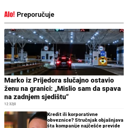
Preporučuje
Marko iz Prijedora slučajno ostavio
ženu na granici: „Mislio sam da spava
na zadnjem sjedištu“
12:32
|
0
Kredit ili korporativne
obveznice? Stručnjak objašnjava
šta kompanije najčešće previde