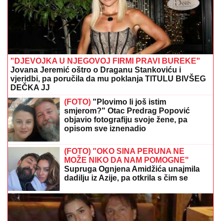
"DJEVOJKA U NJEGOVOJ FIRMI PRAVI BUREKE"
Jovana Jeremić oštro o Draganu Stankoviću i
vjeridbi, pa poručila da mu poklanja TITULU BIVŠEG
DEČKA JJ
(FOTO)
"Plovimo li još istim
smjerom?" Otac Predrag Popović
objavio fotografiju svoje žene, pa
opisom sve iznenadio
(FOTO) "OKO SINA PERUNA NE
MOŽE NIKO DA NAM POMOGNE"
Supruga Ognjena Amidžića unajmila
dadilju iz Azije, pa otkrila s čim se
susreću u kući