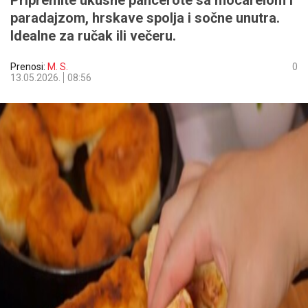
Pripremite ukusne pancerote sa mocarelom i
paradajzom, hrskave spolja i sočne unutra.
Idealne za ručak ili večeru.
Prenosi:
M. S.
0
13.05.2026.
08:56