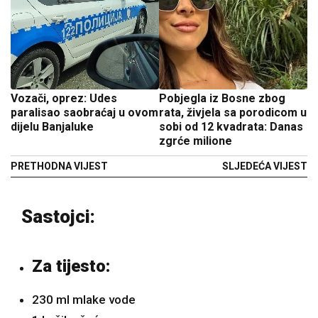
Vozači, oprez: Udes
Pobjegla iz Bosne zbog
paralisao saobraćaj u ovom
rata, živjela sa porodicom u
dijelu Banjaluke
sobi od 12 kvadrata: Danas
zgrće milione
PRETHODNA VIJEST
SLJEDEĆA VIJEST
Sastojci:
Za tijesto:
230 ml mlake vode