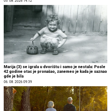
05. 08. 2026 14:12
Marija (3) se igrala u dvorištu i samo je nestala: Posle
42 godine otac je pronašao, zanemeo je kada je saznao
gde je bila
06. 08. 2026 09:39