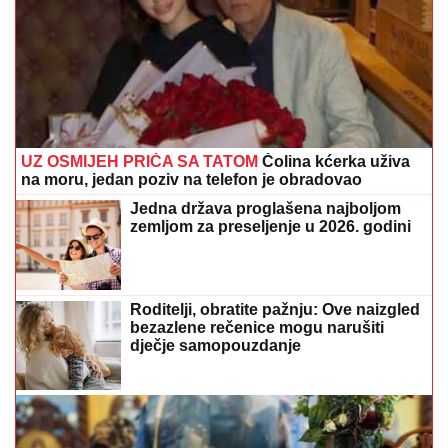
UZ OSMIJEH PRIČA SA TATOM
Čolina kćerka uživa
na moru, jedan poziv na telefon je obradovao
Jedna država proglašena najboljom
zemljom za preseljenje u 2026. godini
Roditelji, obratite pažnju: Ove naizgled
bezazlene rečenice mogu narušiti
dječje samopouzdanje