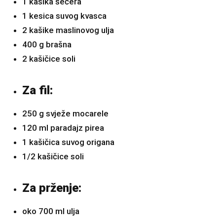
1 kašika šećera
1 kesica suvog kvasca
2 kašike maslinovog ulja
400 g brašna
2 kašičice soli
Za fil:
250 g svježe mocarele
120 ml paradajz pirea
1 kašičica suvog origana
1/2 kašičice soli
Za prženje:
oko 700 ml ulja