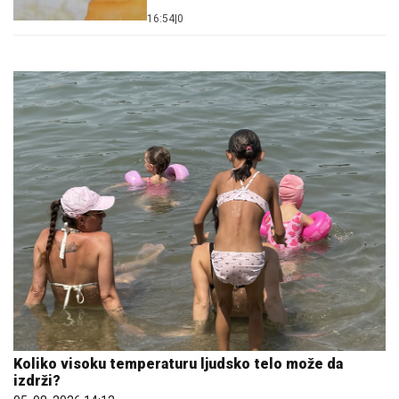
16:54
|
0
Koliko visoku temperaturu ljudsko telo može da
izdrži?