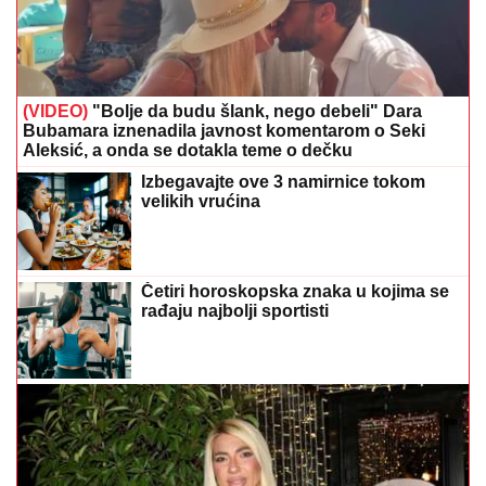
(VIDEO)
"Bolje da budu šlank, nego debeli" Dara
Bubamara iznenadila javnost komentarom o Seki
Aleksić, a onda se dotakla teme o dečku
Izbegavajte ove 3 namirnice tokom
velikih vrućina
Četiri horoskopska znaka u kojima se
rađaju najbolji sportisti