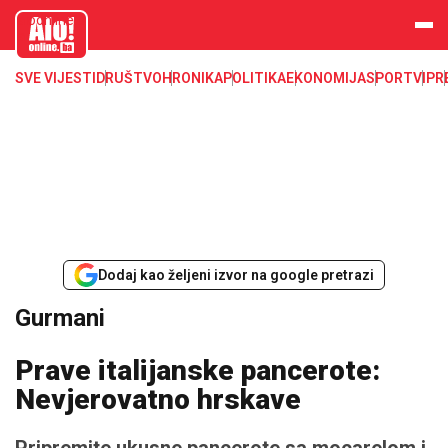
aloonline.b
a
SVE VIJESTI
DRUŠTVO
HRONIKA
POLITIKA
EKONOMIJA
SPORT
VIP
R
Dodaj kao željeni izvor na google pretrazi
Gurmani
Prave italijanske pancerote:
Nevjerovatno hrskave