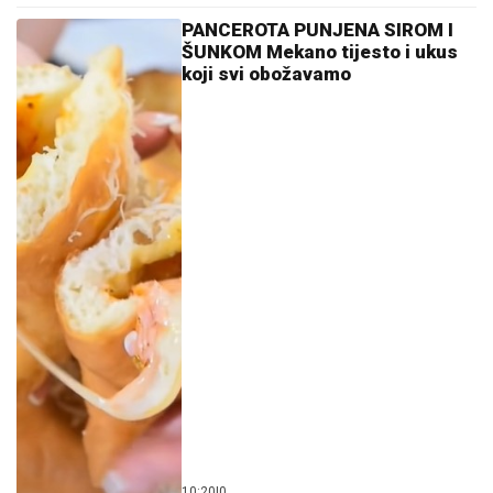
PANCEROTA PUNJENA SIROM I
ŠUNKOM Mekano tijesto i ukus
koji svi obožavamo
10:20
|
0