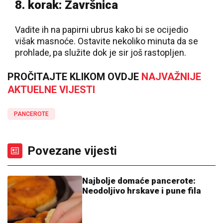
8. korak: Završnica
Vadite ih na papirni ubrus kako bi se ocijedio
višak masnoće. Ostavite nekoliko minuta da se
prohlade, pa služite dok je sir još rastopljen.
PROČITAJTE KLIKOM OVDJE
NAJVAŽNIJE
AKTUELNE VIJESTI
PANCEROTE
Povezane vijesti
Najbolje domaće pancerote:
Neodoljivo hrskave i pune fila