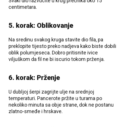
Svaki dio razvucite u krug prečnika oko 15
centimetara.
5. korak: Oblikovanje
Na sredinu svakog kruga stavite dio fila, pa
preklopite tijesto preko nadjeva kako biste dobili
oblik polumjeseca. Dobro pritisnite ivice
viljuškom da fil ne bi iscurio tokom prženja.
6. korak: Prženje
U dubljoj šerpi zagrijte ulje na srednjoj
temperaturi. Pancerote pržite u turama po
nekoliko minuta sa obje strane, dok ne postanu
zlatno-smeđe i hrskave.