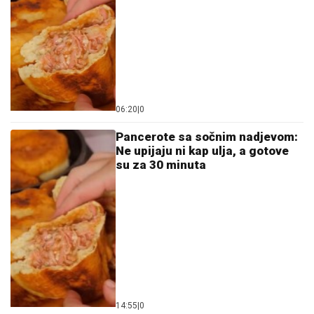
06:20
|
0
Pancerote sa sočnim nadjevom:
Ne upijaju ni kap ulja, a gotove
su za 30 minuta
14:55
|
0