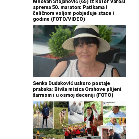
Milovan Stojanović (65) iz Kotor Varoši
sprema 50. maraton: Patikama i
čeličnom voljom pobjeđuje staze i
godine (FOTO/VIDEO)
Senka Dudaković uskoro postaje
prabaka: Bivša misica Orahove plijeni
šarmom i u osmoj deceniji (FOTO)