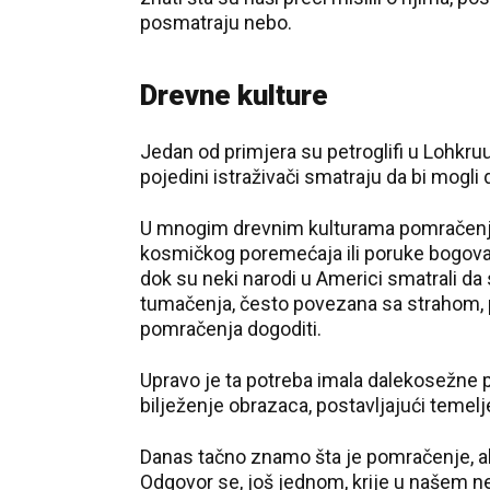
posmatraju nebo.
Drevne kulture
Jedan od primjera su petroglifi u Lohkruu 
pojedini istraživači smatraju da bi mogl
U mnogim drevnim kulturama pomračenja 
kosmičkog poremećaja ili poruke bogova. 
dok su neki narodi u Americi smatrali da 
tumačenja, često povezana sa strahom, p
pomračenja dogoditi.
Upravo je ta potreba imala dalekosežne p
bilježenje obrazaca, postavljajući temel
Danas tačno znamo šta je pomračenje, ali 
Odgovor se, još jednom, krije u našem n