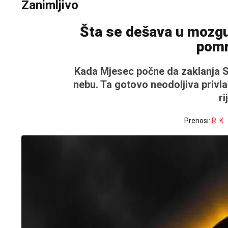
Zanimljivo
Šta se dešava u mozg
pomr
Kada Mjesec počne da zaklanja Su
nebu. Ta gotovo neodoljiva privl
ri
Prenosi:
R. K.