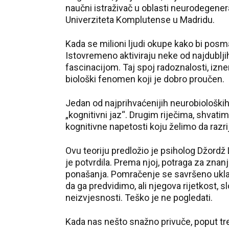
naučni istraživač u oblasti neurodegener
Univerziteta Komplutense u Madridu.
Kada se milioni ljudi okupe kako bi posm
Istovremeno aktiviraju neke od najdublj
fascinacijom. Taj spoj radoznalosti, izn
biološki fenomen koji je dobro proučen.
Jedan od najprihvaćenijih neurobiološki
„kognitivni jaz“. Drugim riječima, shvati
kognitivne napetosti koju želimo da razr
Ovu teoriju predložio je psiholog Džordž
je potvrdila. Prema njoj, potraga za zna
ponašanja. Pomračenje se savršeno ukl
da ga predvidimo, ali njegova rijetkost, 
neizvjesnosti. Teško je ne pogledati.
Kada nas nešto snažno privuče, poput tr