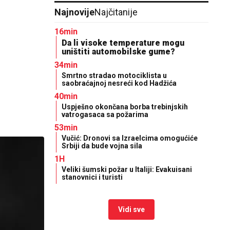
Najnovije
Najčitanije
16min
Da li visoke temperature mogu
uništiti automobilske gume?
34min
Smrtno stradao motociklista u
saobraćajnoj nesreći kod Hadžića
40min
Uspješno okončana borba trebinjskih
vatrogasaca sa požarima
53min
Vučić: Dronovi sa Izraelcima omogućiće
Srbiji da bude vojna sila
1H
Veliki šumski požar u Italiji: Evakuisani
stanovnici i turisti
Vidi sve