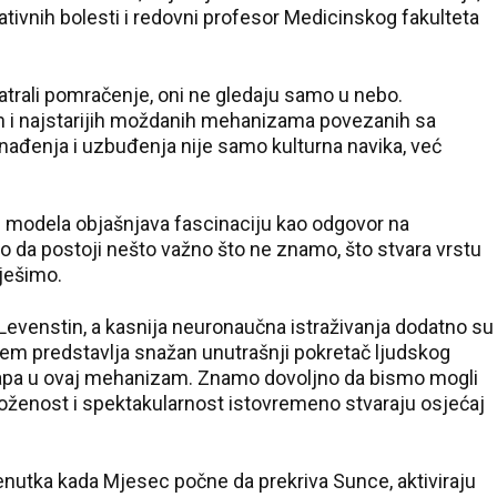
ativnih bolesti i redovni profesor Medicinskog fakulteta
atrali pomračenje, oni ne gledaju samo u nebo.
ih i najstarijih moždanih mehanizama povezanih sa
enađenja i uzbuđenja nije samo kulturna navika, već
h modela objašnjava fascinaciju kao odgovor na
mo da postoji nešto važno što ne znamo, što stvara vrstu
iješimo.
 Levenstin, a kasnija neuronaučna istraživanja dodatno su
njem predstavlja snažan unutrašnji pokretač ljudskog
apa u ovaj mehanizam. Znamo dovoljno da bismo mogli
složenost i spektakularnost istovremeno stvaraju osjećaj
enutka kada Mjesec počne da prekriva Sunce, aktiviraju