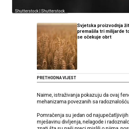
Shutterstock | Shutterstock
Svjetska proizvodnja ži
premašila tri milijarde to
se očekuje obrt
PRETHODNA VIJEST
Naime, istraživanja pokazuju da ovaj fen
mehanizama povezanih sa radoznalošću
Pomračenja su jedan od najupečatljivijih 
mješavinu divljenja, nelagode i radoznalo
znati šta su naši preci mislili o njima, p