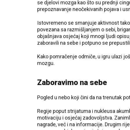
se djelovi mozga kao što su prednji cingu
prepoznavanje neočekivanih pojava i us
Istovremeno se smanjuje aktivnost tak
povezana sa razmišljanjem o sebi, brig
objašnjava osjećaj koji mnogi ljudi opis
zaboravili na sebe i potpuno se prepusti
Kako pomračenje odmiče, u igru ulazi j
mozgu.
Zaboravimo na sebe
Pogled u nebo koji čini da na trenutak 
Regije poput strijatuma i nukleusa aku
motivaciju i osjećaj zadovoljstva. Zanim
nagrade, već i na informacije. Drugim ri