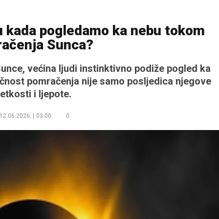
u kada pogledamo ka nebu tokom
ačenja Sunca?
nce, većina ljudi instinktivno podiže pogled ka
ačnost pomračenja nije samo posljedica njegove
jetkosti i ljepote.
12.06.2026.
03:00
0