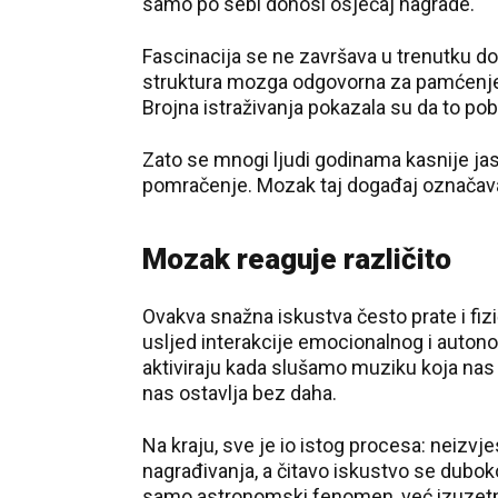
samo po sebi donosi osjećaj nagrade.
Fascinacija se ne završava u trenutku do
struktura mozga odgovorna za pamćenje,
Brojna istraživanja pokazala su da to pob
Zato se mnogi ljudi godinama kasnije jas
pomračenje. Mozak taj događaj označav
Mozak reaguje različito
Ovakva snažna iskustva često prate i fizič
usljed interakcije emocionalnog i auto
aktiviraju kada slušamo muziku koja nas
nas ostavlja bez daha.
Na kraju, sve je io istog procesa: neizvj
nagrađivanja, a čitavo iskustvo se dubo
samo astronomski fenomen, već izuzetn