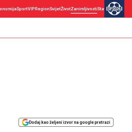
onomija
Sport
VIP
Region
Svijet
Život
Zanimljivosti
Stav
SP2026
Dodaj kao željeni izvor na google pretrazi