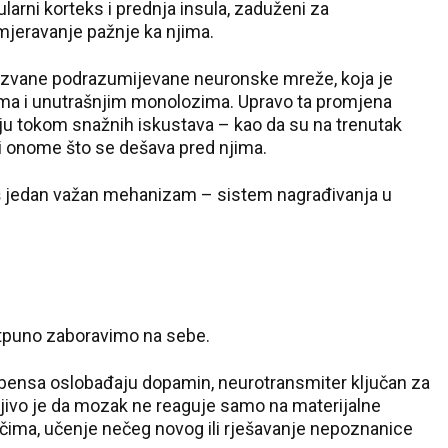
larni korteks i prednja insula, zaduženi za
mjeravanje pažnje ka njima.
ozvane podrazumijevane neuronske mreže, koja je
ama i unutrašnjim monolozima. Upravo ta promjena
uju tokom snažnih iskustava – kao da su na trenutak
li onome što se dešava pred njima.
oš jedan važan mehanizam – sistem nagrađivanja u
potpuno zaboravimo na sebe.
mbensa oslobađaju dopamin, neurotransmiter ključan za
ljivo je da mozak ne reaguje samo na materijalne
ječima, učenje nečeg novog ili rješavanje nepoznanice
20 °C