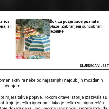
tarica
Šok za posjetioce poznate
na, ali
plaže: Zabranjeni suncobrani i
ležaljke
SLJEDEĆA VIJEST
omen aktivira neke od najstarijih i najdubljih moždanih
 i učenjem.
primjera takve pojave. Tokom čitave istorije izazivala su
sti koju je teško ignorisati. Iako je teško sa sigurnošću
ostoje dokazi da su ljudi veoma rano počeli sistematski da