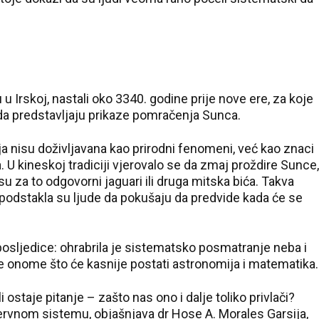
u Irskoj, nastali oko 3340. godine prije nove ere, za koje
i da predstavljaju prikaze pomračenja Sunca.
nisu doživljavana kao prirodni fenomeni, već kao znaci
U kineskoj tradiciji vjerovalo se da zmaj proždire Sunce,
su za to odgovorni jaguari ili druga mitska bića. Takva
odstakla su ljude da pokušaju da predvide kada će se
osljedice: ohrabrila je sistematsko posmatranje neba i
je onome što će kasnije postati astronomija i matematika.
ostaje pitanje – zašto nas ono i dalje toliko privlači?
ervnom sistemu, objašnjava dr Hose A. Morales Garsija,