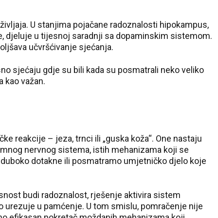
Pale
življaja. U stanjima pojačane radoznalosti hipokampus,
 djeluje u tijesnoj saradnji sa dopaminskim sistemom.
oljšava učvršćivanje sjećanja.
no sjećaju gdje su bili kada su posmatrali neko veliko
a kao važan.
ke reakcije – jeza, trnci ili „guska koža“. One nastaju
nomnog nervnog sistema, istih mehanizama koji se
 duboko dotakne ili posmatramo umjetničko djelo koje
esnost budi radoznalost, rješenje aktivira sistem
ko urezuje u pamćenje. U tom smislu, pomračenje nije
o efikasan pokretač moždanih mehanizama koji