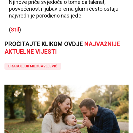
Njihove priče svjedoče o tome da talenat,
posvećenost i ljubav prema glumi često ostaju
najvrednije porodično nasljeđe.
(
Stil
)
PROČITAJTE KLIKOM OVDJE
NAJVAŽNIJE
AKTUELNE VIJESTI
DRAGOLJUB MILOSAVLJEVIĆ