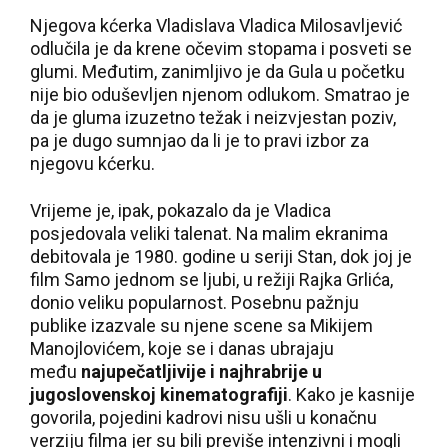
Njegova kćerka Vladislava Vladica Milosavljević
odlučila je da krene očevim stopama i posveti se
glumi. Međutim, zanimljivo je da Gula u početku
nije bio oduševljen njenom odlukom. Smatrao je
da je gluma izuzetno težak i neizvjestan poziv,
pa je dugo sumnjao da li je to pravi izbor za
njegovu kćerku.
Vrijeme je, ipak, pokazalo da je Vladica
posjedovala veliki talenat. Na malim ekranima
debitovala je 1980. godine u seriji Stan, dok joj je
film Samo jednom se ljubi, u režiji Rajka Grlića,
donio veliku popularnost. Posebnu pažnju
publike izazvale su njene scene sa Mikijem
Manojlovićem, koje se i danas ubrajaju
među
najupečatljivije i najhrabrije u
jugoslovenskoj kinematografiji
. Kako je kasnije
govorila, pojedini kadrovi nisu ušli u konačnu
verziju filma jer su bili previše intenzivni i mogli