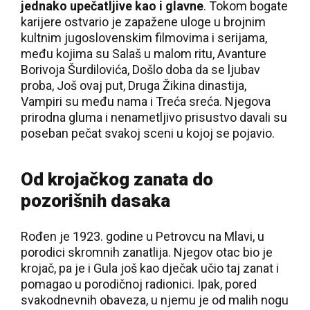
jednako upečatljive kao i glavne
. Tokom bogate
karijere ostvario je zapažene uloge u brojnim
kultnim jugoslovenskim filmovima i serijama,
među kojima su Salaš u malom ritu, Avanture
Borivoja Šurdilovića, Došlo doba da se ljubav
proba, Još ovaj put, Druga Žikina dinastija,
Vampiri su među nama i Treća sreća. Njegova
prirodna gluma i nenametljivo prisustvo davali su
poseban pečat svakoj sceni u kojoj se pojavio.
Od krojačkog zanata do
pozorišnih dasaka
Rođen je 1923. godine u Petrovcu na Mlavi, u
porodici skromnih zanatlija. Njegov otac bio je
krojač, pa je i Gula još kao dječak učio taj zanat i
pomagao u porodičnoj radionici. Ipak, pored
svakodnevnih obaveza, u njemu je od malih nogu