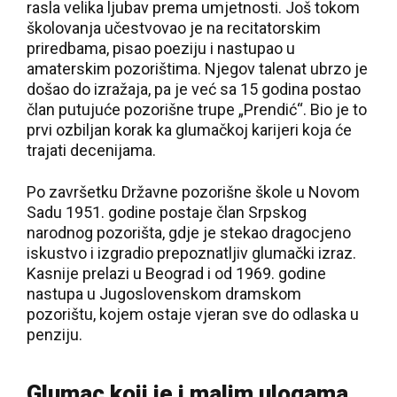
rasla velika ljubav prema umjetnosti. Još tokom
školovanja učestvovao je na recitatorskim
priredbama, pisao poeziju i nastupao u
amaterskim pozorištima. Njegov talenat ubrzo je
došao do izražaja, pa je već sa 15 godina postao
član putujuće pozorišne trupe „Prendić“. Bio je to
prvi ozbiljan korak ka glumačkoj karijeri koja će
trajati decenijama.
Po završetku Državne pozorišne škole u Novom
Sadu 1951. godine postaje član Srpskog
narodnog pozorišta, gdje je stekao dragocjeno
iskustvo i izgradio prepoznatljiv glumački izraz.
Kasnije prelazi u Beograd i od 1969. godine
nastupa u Jugoslovenskom dramskom
pozorištu, kojem ostaje vjeran sve do odlaska u
penziju.
Glumac koji je i malim ulogama