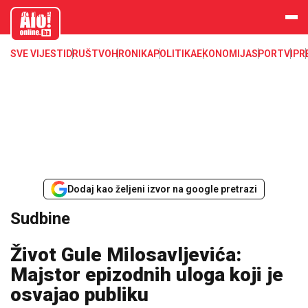
aloonline.b
a
SVE VIJESTI
DRUŠTVO
HRONIKA
POLITIKA
EKONOMIJA
SPORT
VIP
R
Dodaj kao željeni izvor na google pretrazi
Sudbine
Život Gule Milosavljevića:
Majstor epizodnih uloga koji je
osvajao publiku