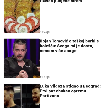
tikvica punjene sirom
08:47
|
0
Bojan Tomović o teškoj borbi s
bolešću: Svega mi je dosta,
nemam više snage
11:25
|
0
Luka Vildoza stigao u Beograd:
Prvi put obukao opremu
Partizana