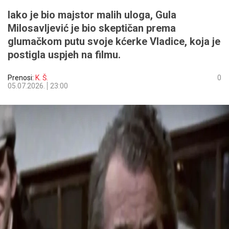
Iako je bio majstor malih uloga, Gula
Milosavljević je bio skeptičan prema
glumačkom putu svoje kćerke Vladice, koja je
postigla uspjeh na filmu.
Prenosi:
K. Š.
0
05.07.2026.
23:00