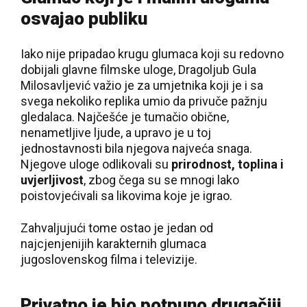
osvajao publiku
Iako nije pripadao krugu glumaca koji su redovno
dobijali glavne filmske uloge, Dragoljub Gula
Milosavljević važio je za umjetnika koji je i sa
svega nekoliko replika umio da privuče pažnju
gledalaca. Najčešće je tumačio obične,
nenametljive ljude, a upravo je u toj
jednostavnosti bila njegova najveća snaga.
Njegove uloge odlikovali su
prirodnost, toplina i
uvjerljivost
, zbog čega su se mnogi lako
poistovjećivali sa likovima koje je igrao.
Zahvaljujući tome ostao je jedan od
najcjenjenijih karakternih glumaca
jugoslovenskog filma i televizije.
Privatno je bio potpuno drugačiji