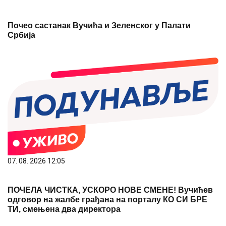
Почео састанак Вучића и Зеленског у Палати
Србија
07. 08. 2026 12:05
ПОЧЕЛА ЧИСТКА, УСКОРО НОВЕ СМЕНЕ! Вучићев
одговор на жалбе грађана на порталу КО СИ БРЕ
ТИ, смењена два директора