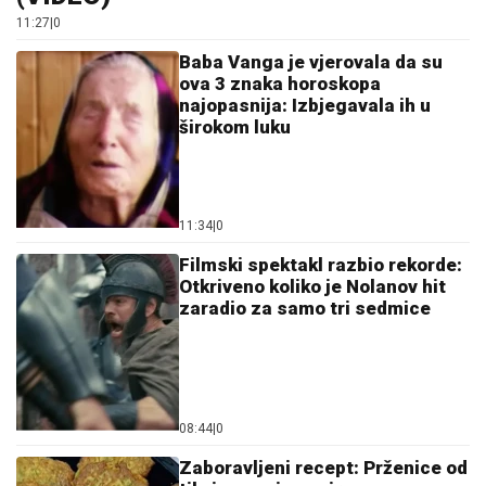
11:27
|
0
Baba Vanga je vjerovala da su
ova 3 znaka horoskopa
najopasnija: Izbjegavala ih u
širokom luku
11:34
|
0
Filmski spektakl razbio rekorde:
Otkriveno koliko je Nolanov hit
zaradio za samo tri sedmice
08:44
|
0
Zaboravljeni recept: Prženice od