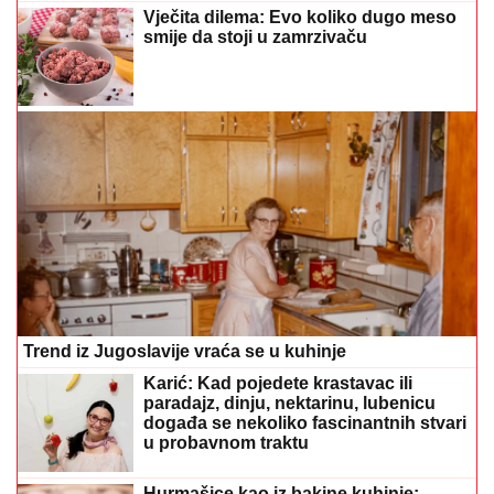
Vječita dilema: Evo koliko dugo meso
smije da stoji u zamrzivaču
Trend iz Jugoslavije vraća se u kuhinje
Karić: Kad pojedete krastavac ili
paradajz, dinju, nektarinu, lubenicu
događa se nekoliko fascinantnih stvari
u probavnom traktu
Hurmašice kao iz bakine kuhinje: