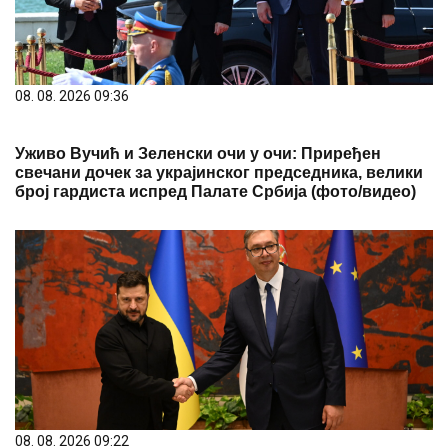
08. 08. 2026 09:36
Уживо Вучић и Зеленски очи у очи: Приређен
свечани дочек за украјинског председника, велики
број гардиста испред Палате Србија (фото/видео)
08. 08. 2026 09:22