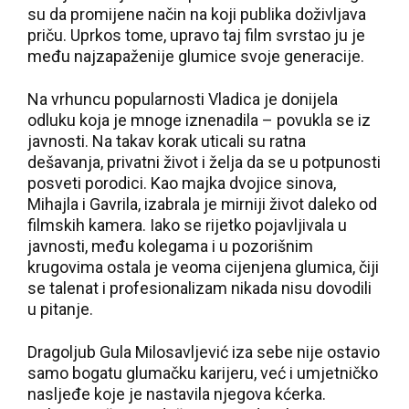
su da promijene način na koji publika doživljava
priču. Uprkos tome, upravo taj film svrstao ju je
među najzapaženije glumice svoje generacije.
Na vrhuncu popularnosti Vladica je donijela
odluku koja je mnoge iznenadila – povukla se iz
javnosti. Na takav korak uticali su ratna
dešavanja, privatni život i želja da se u potpunosti
posveti porodici. Kao majka dvojice sinova,
Mihajla i Gavrila, izabrala je mirniji život daleko od
filmskih kamera. Iako se rijetko pojavljivala u
javnosti, među kolegama i u pozorišnim
krugovima ostala je veoma cijenjena glumica, čiji
se talenat i profesionalizam nikada nisu dovodili
u pitanje.
Dragoljub Gula Milosavljević iza sebe nije ostavio
samo bogatu glumačku karijeru, već i umjetničko
nasljeđe koje je nastavila njegova kćerka.