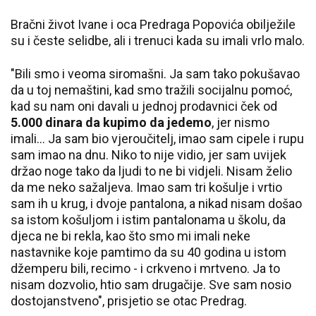
Bračni život Ivane i oca Predraga Popovića obilježile
su i česte selidbe, ali i trenuci kada su imali vrlo malo.
"Bili smo i veoma siromašni. Ja sam tako pokušavao
da u toj nemaštini, kad smo tražili socijalnu pomoć,
kad su nam oni davali u jednoj prodavnici ček od
5.000 dinara da kupimo da jedemo
, jer nismo
imali… Ja sam bio vjeroučitelj, imao sam cipele i rupu
sam imao na dnu. Niko to nije vidio, jer sam uvijek
držao noge tako da ljudi to ne bi vidjeli. Nisam želio
da me neko sažaljeva. Imao sam tri košulje i vrtio
sam ih u krug, i dvoje pantalona, a nikad nisam došao
sa istom košuljom i istim pantalonama u školu, da
djeca ne bi rekla, kao što smo mi imali neke
nastavnike koje pamtimo da su 40 godina u istom
džemperu bili, recimo - i crkveno i mrtveno. Ja to
nisam dozvolio, htio sam drugačije. Sve sam nosio
dostojanstveno", prisjetio se otac Predrag.