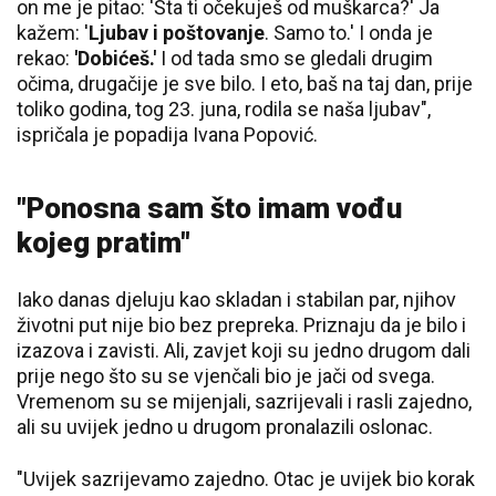
on me je pitao: 'Šta ti očekuješ od muškarca?' Ja
kažem: '
Ljubav i poštovanje
. Samo to.' I onda je
rekao:
'Dobićeš.'
I od tada smo se gledali drugim
očima, drugačije je sve bilo. I eto, baš na taj dan, prije
toliko godina, tog 23. juna, rodila se naša ljubav",
ispričala je popadija Ivana Popović.
"Ponosna sam što imam vođu
kojeg pratim"
Iako danas djeluju kao skladan i stabilan par, njihov
životni put nije bio bez prepreka. Priznaju da je bilo i
izazova i zavisti. Ali, zavjet koji su jedno drugom dali
prije nego što su se vjenčali bio je jači od svega.
Vremenom su se mijenjali, sazrijevali i rasli zajedno,
ali su uvijek jedno u drugom pronalazili oslonac.
"Uvijek sazrijevamo zajedno. Otac je uvijek bio korak