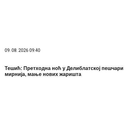
09. 08. 2026 09:40
Тешић: Претходна ноћ у Делиблатској пешчари
мирнија, мање нових жаришта