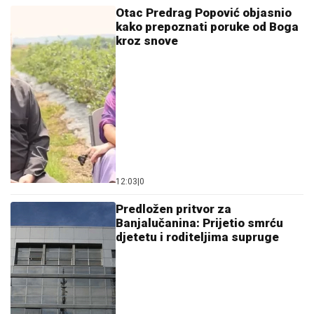
Otac Predrag Popović objasnio
kako prepoznati poruke od Boga
kroz snove
12:03
|
0
Predložen pritvor za
Banjalučanina: Prijetio smrću
djetetu i roditeljima supruge