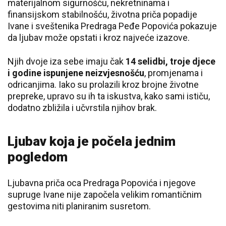
materijalnom sigurnošću, nekretninama i
finansijskom stabilnošću, životna priča popadije
Ivane i sveštenika Predraga Peđe Popovića pokazuje
da ljubav može opstati i kroz najveće izazove.
Njih dvoje iza sebe imaju čak
14 selidbi, troje djece
i godine ispunjene neizvjesnošću
, promjenama i
odricanjima. Iako su prolazili kroz brojne životne
prepreke, upravo su ih ta iskustva, kako sami ističu,
dodatno zbližila i učvrstila njihov brak.
Ljubav koja je počela jednim
pogledom
Ljubavna priča oca Predraga Popovića i njegove
supruge Ivane nije započela velikim romantičnim
gestovima niti planiranim susretom.