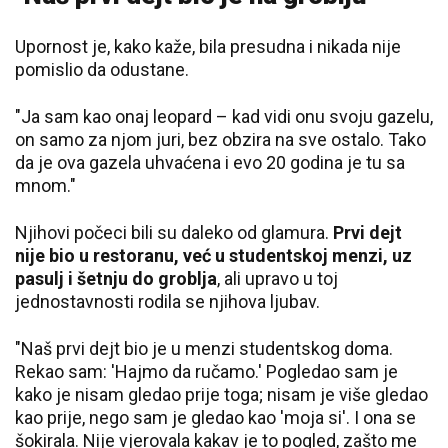
Upornost je, kako kaže, bila presudna i nikada nije
pomislio da odustane.
"Ja sam kao onaj leopard – kad vidi onu svoju gazelu,
on samo za njom juri, bez obzira na sve ostalo. Tako
da je ova gazela uhvaćena i evo 20 godina je tu sa
mnom."
Njihovi počeci bili su daleko od glamura.
Prvi dejt
nije bio u restoranu, već u studentskoj menzi, uz
pasulj i šetnju do groblja
, ali upravo u toj
jednostavnosti rodila se njihova ljubav.
"Naš prvi dejt bio je u menzi studentskog doma.
Rekao sam: 'Hajmo da ručamo.' Pogledao sam je
kako je nisam gledao prije toga; nisam je više gledao
kao prije, nego sam je gledao kao 'moja si'. I ona se
šokirala. Nije vjerovala kakav je to pogled, zašto me