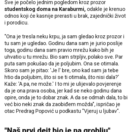
Sve je počelo jednim pogledom kroz prozor
studentskog doma na Karaburmi,
odakle je krenuo
odnos koji će kasnije prerasti u brak, zajednički život
i porodicu.
"Ona je tresla neku krpu, ja sam gledao kroz prozor i
tu sam je ugledao. Godinu dana sam je jurio poslije
toga, godinu dana sam pravio mrežu kako bih je
uhvatio u tu mrežu. Bio sam strpljiv, polako sve. Par
puta sam pokušao da je poljubim. Ona se otimala.
Skoro sam je pitao: 'Je l' bre, ono kad sam ja tebe
htio da poljubim, što si se ti otimala, što nisi dala?'
Kaže: 'A pa, ne može.' I to mi je ulijevalo povjerenje
da je ona prava osoba, jer kad se neko godinu dana
opire, onda je to dobar znak. A da se odmah dala, to bi
već bio neki znak da zaobiđem možda", ispričao je
otac Predrag Popović u podkastu "Vjeruj u ljubav".
"Naš prvi dejt bio je na groblju"