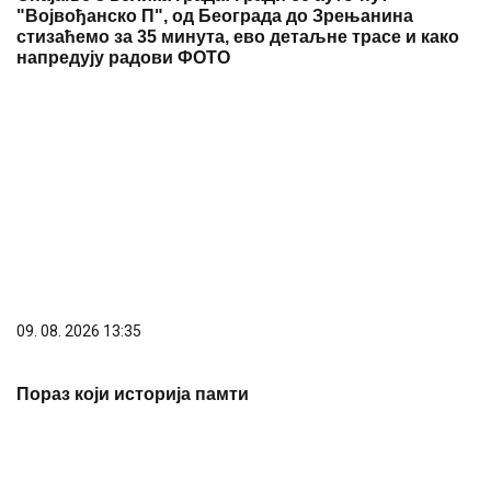
"Војвођанско П", од Београда до Зрењанина
стизаћемо за 35 минута, ево детаљне трасе и како
напредују радови ФОТО
09. 08. 2026 13:35
Пораз који историја памти