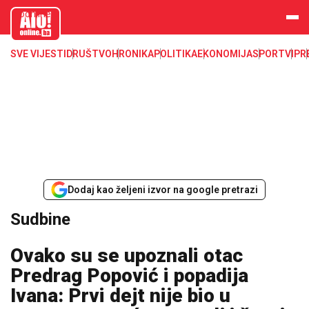
aloonline.b
a
SVE VIJESTI
DRUŠTVO
HRONIKA
POLITIKA
EKONOMIJA
SPORT
VIP
R
Dodaj kao željeni izvor na google pretrazi
Sudbine
Ovako su se upoznali otac
Predrag Popović i popadija
Ivana: Prvi dejt nije bio u