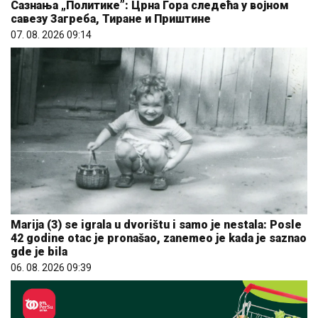
Сазнања „Политике”: Црна Гора следећа у војном
савезу Загреба, Тиране и Приштине
07. 08. 2026 09:14
Marija (3) se igrala u dvorištu i samo je nestala: Posle
42 godine otac je pronašao, zanemeo je kada je saznao
gde je bila
06. 08. 2026 09:39