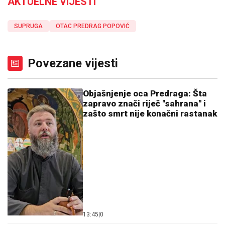
AKTUELNE VIJESTI
SUPRUGA
OTAC PREDRAG POPOVIĆ
Povezane vijesti
Objašnjenje oca Predraga: Šta
zapravo znači riječ "sahrana" i
zašto smrt nije konačni rastanak
13:45
|
0