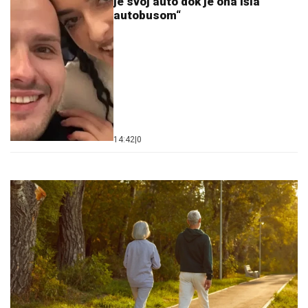
je svoj auto dok je ona išla
autobusom“
14:42
|
0