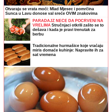
Otvaraju se vrata moći: Mlad Mjesec i pomrčina
Sunca u Lavu donose val sreće OVIM znakovima
PARADAJZ NEĆE DA POCRVENI NA
VRELIMA
Stručnjaci otkrili zašto se to
dešava i kada je pravi trenutak za
berbu
Tradicionalne hurmašice koje vraćaju
miris domaće kuhinje: Napravite ih za
sat vremena