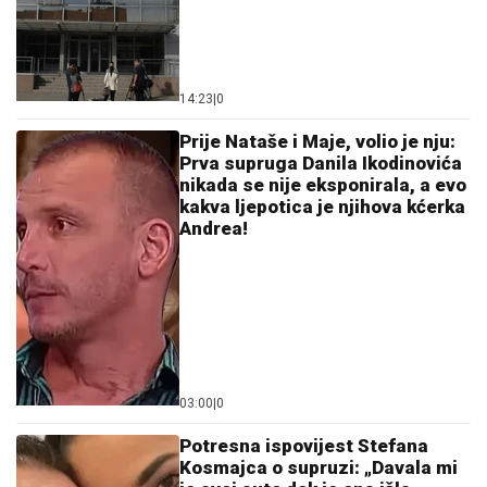
14:23
|
0
Prije Nataše i Maje, volio je nju:
Prva supruga Danila Ikodinovića
nikada se nije eksponirala, a evo
kakva ljepotica je njihova kćerka
Andrea!
03:00
|
0
Potresna ispovijest Stefana
Kosmajca o supruzi: „Davala mi