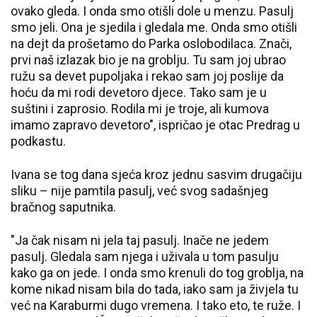
ovako gleda. I onda smo otišli dole u menzu. Pasulj
smo jeli. Ona je sjedila i gledala me. Onda smo otišli
na dejt da prošetamo do Parka oslobodilaca. Znači,
prvi naš izlazak bio je na groblju. Tu sam joj ubrao
ružu sa devet pupoljaka i rekao sam joj poslije da
hoću da mi rodi devetoro djece. Tako sam je u
suštini i zaprosio. Rodila mi je troje, ali kumova
imamo zapravo devetoro", ispričao je otac Predrag u
podkastu.
Ivana se tog dana sjeća kroz jednu sasvim drugačiju
sliku – nije pamtila pasulj, već svog sadašnjeg
bračnog saputnika.
"Ja čak nisam ni jela taj pasulj. Inače ne jedem
pasulj. Gledala sam njega i uživala u tom pasulju
kako ga on jede. I onda smo krenuli do tog groblja, na
kome nikad nisam bila do tada, iako sam ja živjela tu
već na Karaburmi dugo vremena. I tako eto, te ruže. I