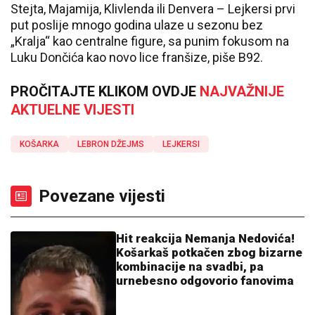
Stejta, Majamija, Klivlenda ili Denvera – Lejkersi prvi
put poslije mnogo godina ulaze u sezonu bez
„Kralja“ kao centralne figure, sa punim fokusom na
Luku Dončića kao novo lice franšize, piše B92.
PROČITAJTE KLIKOM OVDJE
NAJVAŽNIJE
AKTUELNE VIJESTI
KOŠARKA
LEBRON DŽEJMS
LEJKERSI
Povezane vijesti
Hit reakcija Nemanja Nedovića!
Košarkaš potkačen zbog bizarne
kombinacije na svadbi, pa
urnebesno odgovorio fanovima