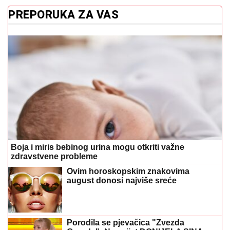
PREPORUKA ZA VAS
Boja i miris bebinog urina mogu otkriti važne
zdravstvene probleme
Ovim horoskopskim znakovima
august donosi najviše sreće
Porodila se pjevačica "Zvezda