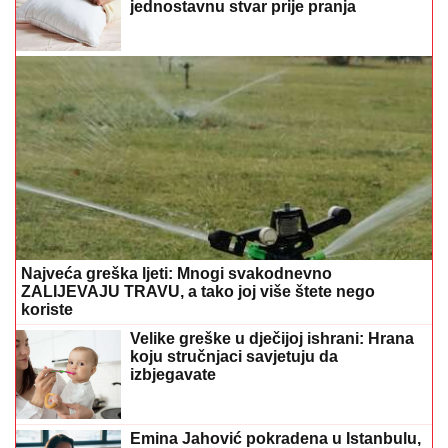
jednostavnu stvar prije pranja
Najveća greška ljeti: Mnogi svakodnevno
ZALIJEVAJU TRAVU, a tako joj više štete nego
koriste
Velike greške u dječijoj ishrani: Hrana
koju stručnjaci savjetuju da
izbjegavate
Emina Jahović pokradena u Istanbulu,