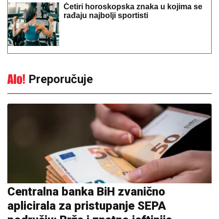
Četiri horoskopska znaka u kojima se
rađaju najbolji sportisti
Preporučuje
Centralna banka BiH zvanično
aplicirala za pristupanje SEPA