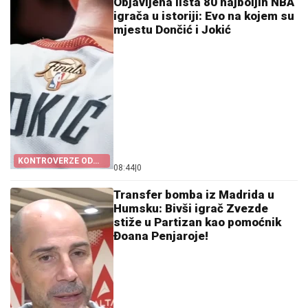
Objavljena lista 80 najboljih NBA
igrača u istoriji: Evo na kojem su
mjestu Dončić i Jokić
KONTROVERZE OD
08:44
|
0
POČETKA
Transfer bomba iz Madrida u
Humsku: Bivši igrač Zvezde
stiže u Partizan kao pomoćnik
Đoana Penjaroje!