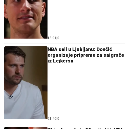
18:01
|
0
NBA seli u Ljubljanu: Dončić
organizuje pripreme za saigrače
iz Lejkersa
21:40
|
0