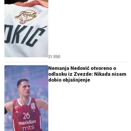
21:35
|
0
Nemanja Nedović otvoreno o
odlasku iz Zvezde: Nikada nisam
dobio objašnjenje