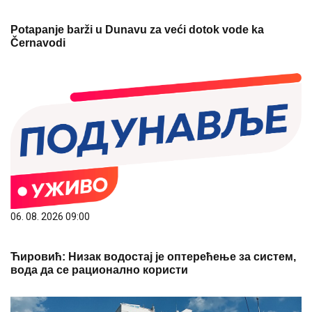
Potapanje barži u Dunavu za veći dotok vode ka
Černavodi
06. 08. 2026 09:00
Ћировић: Низак водостај је оптерећење за систем,
вода да се рационално користи