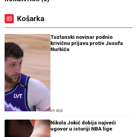
Košarka
Tuzlanski novinar podnio
krivičnu prijavu protiv Jusufa
Nurkića
09:45
|
0
Nikola Jokić dobija najveći
ugovor u istoriji NBA lige