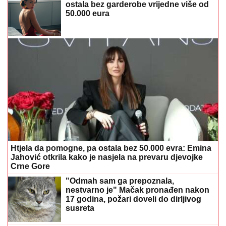
ostala bez garderobe vrijedne više od
50.000 eura
Htjela da pomogne, pa ostala bez 50.000 evra: Emina
Jahović otkrila kako je nasjela na prevaru djevojke
Crne Gore
"Odmah sam ga prepoznala,
nestvarno je" Mačak pronađen nakon
17 godina, požari doveli do dirljivog
susreta