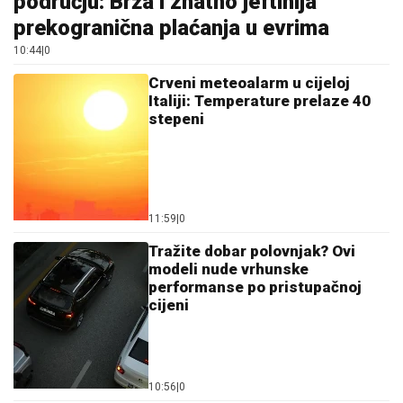
području: Brža i znatno jeftinija
prekogranična plaćanja u evrima
10:44
|
0
Crveni meteoalarm u cijeloj
Italiji: Temperature prelaze 40
stepeni
11:59
|
0
Tražite dobar polovnjak? Ovi
modeli nude vrhunske
performanse po pristupačnoj
cijeni
10:56
|
0