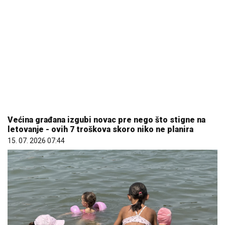
Većina građana izgubi novac pre nego što stigne na
letovanje - ovih 7 troškova skoro niko ne planira
15. 07. 2026 07:44