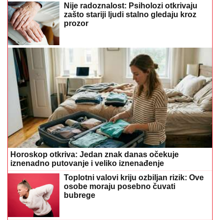
Nije radoznalost: Psiholozi otkrivaju
zašto stariji ljudi stalno gledaju kroz
prozor
Horoskop otkriva: Jedan znak danas očekuje
iznenadno putovanje i veliko iznenađenje
Toplotni valovi kriju ozbiljan rizik: Ove
osobe moraju posebno čuvati
bubrege