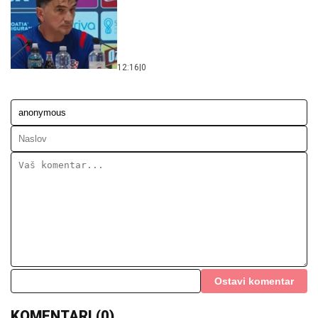
12:16
|
0
Ostavi komentar
KOMENTARI (0)