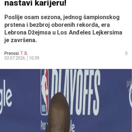
nastavi karijeru!
Poslije osam sezona, jednog šampionskog
prstena i bezbroj oborenih rekorda, era
Lebrona Džejmsa u Los Anđeles Lejkersima
je završena.
Prenosi:
T. B.
0
02.07.2026.
10:39