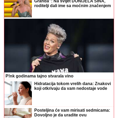
Granda": Na svijet DONIJELA SINA,
roditelji dali ime sa moćnim značenjem
P!nk godinama tajno stvarala vino
Hidratacija tokom vrelih dana: Znakovi
koji otkrivaju da vam nedostaje vode
Posteljina će vam mirisati sedmicama:
Dovoljno je da uradite ovu