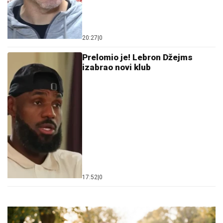
20:27
|
0
Prelomio je! Lebron Džejms
izabrao novi klub
17:52
|
0