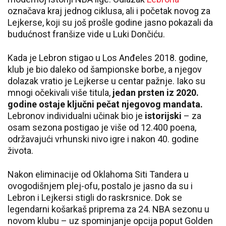
označava kraj jednog ciklusa, ali i početak novog za
Lejkerse, koji su još prošle godine jasno pokazali da
budućnost franšize vide u Luki Dončiću.
Kada je Lebron stigao u Los Anđeles 2018. godine,
klub je bio daleko od šampionske borbe, a njegov
dolazak vratio je Lejkerse u centar pažnje. Iako su
mnogi očekivali više titula,
jedan prsten iz 2020.
godine ostaje ključni pečat njegovog mandata.
Lebronov individualni učinak bio je
istorijski
– za
osam sezona postigao je više od 12.400 poena,
održavajući vrhunski nivo igre i nakon 40. godine
života.
Nakon eliminacije od Oklahoma Siti Tandera u
ovogodišnjem plej-ofu, postalo je jasno da su i
Lebron i Lejkersi stigli do raskrsnice. Dok se
legendarni košarkaš priprema za 24. NBA sezonu u
novom klubu – uz spominjanje opcija poput Golden