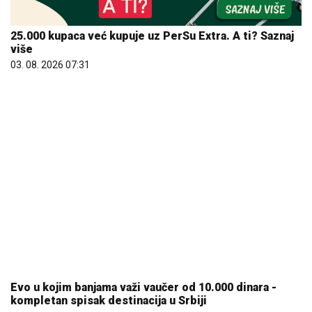
25.000 kupaca već kupuje uz PerSu Extra. A ti? Saznaj
više
03. 08. 2026 07:31
Evo u kojim banjama važi vaučer od 10.000 dinara -
kompletan spisak destinacija u Srbiji