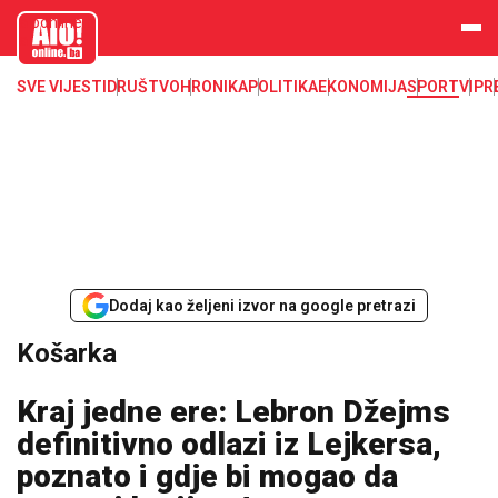
aloonline.b
a
SVE VIJESTI
DRUŠTVO
HRONIKA
POLITIKA
EKONOMIJA
SPORT
VIP
R
Dodaj kao željeni izvor na google pretrazi
Košarka
Kraj jedne ere: Lebron Džejms
definitivno odlazi iz Lejkersa,
poznato i gdje bi mogao da