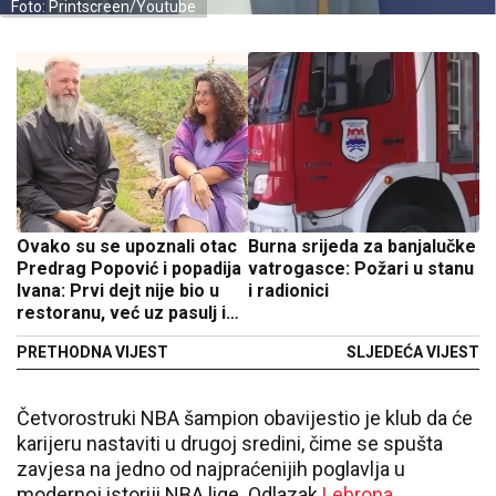
Foto: Printscreen/Youtube
Ovako su se upoznali otac
Burna srijeda za banjalučke
Predrag Popović i popadija
vatrogasce: Požari u stanu
Ivana: Prvi dejt nije bio u
i radionici
restoranu, već uz pasulj i
šetnju do groblja
PRETHODNA VIJEST
SLJEDEĆA VIJEST
Četvorostruki NBA šampion obavijestio je klub da će
karijeru nastaviti u drugoj sredini, čime se spušta
zavjesa na jedno od najpraćenijih poglavlja u
modernoj istoriji NBA lige. Odlazak
Lebrona