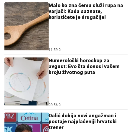
Malo ko zna čemu služi rupa na
varjači: Kada saznate,
koristićete je drugačije!
11:59
|
0
Numerološki horoskop za
avgust: Evo šta donosi vašem
broju životnog puta
09:56
|
0
Dalić dobija novi angažman i
postaje najplaćeniji hrvatski
trener