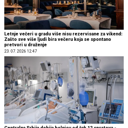
Letnje večeri u gradu više nisu rezervisane za vikend:
Zašto sve više ljudi bira večeru koja se spontano
pretvori u druženje
23. 07. 2026 12:47
Centralna Srbija dobija bolnicu od čak 12 spratova -