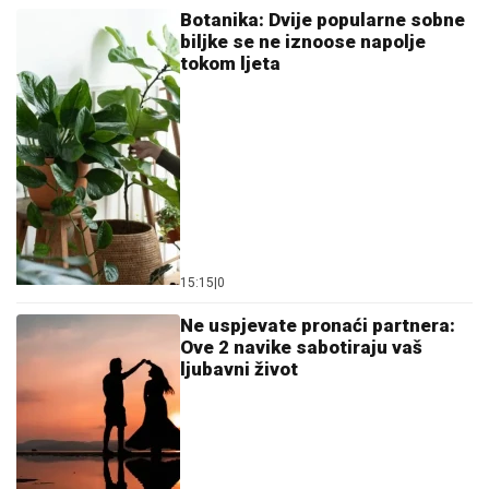
Botanika: Dvije popularne sobne
biljke se ne iznoose napolje
tokom ljeta
15:15
|
0
Ne uspjevate pronaći partnera:
Ove 2 navike sabotiraju vaš
ljubavni život