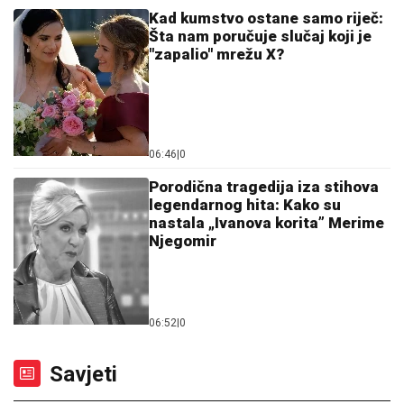
Kad kumstvo ostane samo riječ:
Šta nam poručuje slučaj koji je
"zapalio" mrežu X?
06:46
|
0
Porodična tragedija iza stihova
legendarnog hita: Kako su
nastala „Ivanova korita” Merime
Njegomir
06:52
|
0
Savjeti