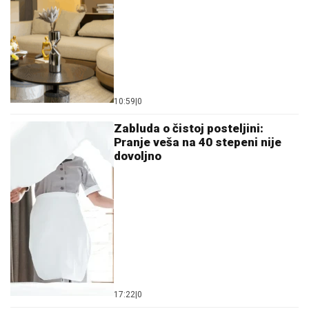
10:59
|
0
Zabluda o čistoj posteljini:
Pranje veša na 40 stepeni nije
dovoljno
17:22
|
0