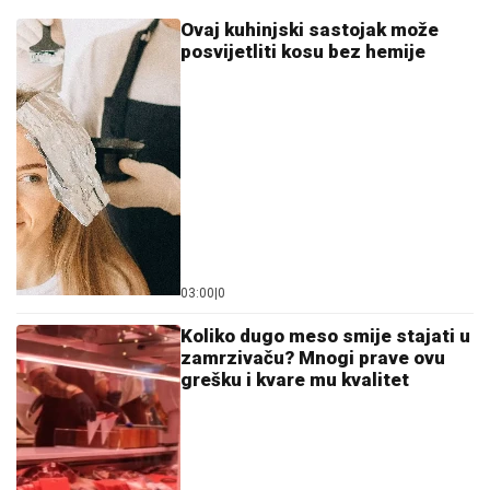
Ovaj kuhinjski sastojak može
posvijetliti kosu bez hemije
03:00
|
0
Koliko dugo meso smije stajati u
zamrzivaču? Mnogi prave ovu
grešku i kvare mu kvalitet