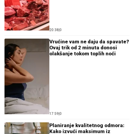
20:38
|
0
Vrućine vam ne daju da spavate?
Ovaj trik od 2 minuta donosi
olakšanje tokom toplih noći
17:59
|
0
Planiranje kvalitetnog odmora:
Kako izvući maksimum iz