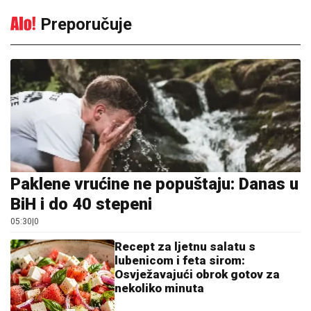
Preporučuje
Paklene vrućine ne popuštaju: Danas u
BiH i do 40 stepeni
05:30
|
0
Recept za ljetnu salatu s
lubenicom i feta sirom:
Osvježavajući obrok gotov za
nekoliko minuta