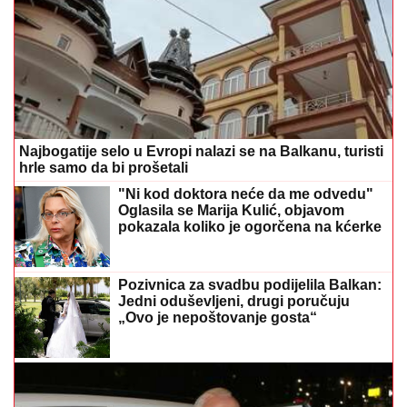
Najbogatije selo u Evropi nalazi se na Balkanu, turisti
hrle samo da bi prošetali
"Ni kod doktora neće da me odvedu"
Oglasila se Marija Kulić, objavom
pokazala koliko je ogorčena na kćerke
Pozivnica za svadbu podijelila Balkan:
Jedni oduševljeni, drugi poručuju
„Ovo je nepoštovanje gosta“