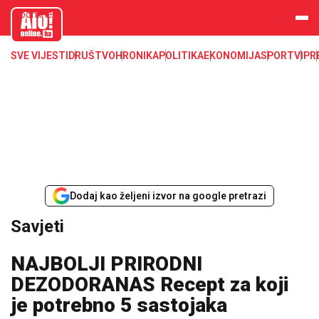
aloonline.b
a
SVE VIJESTI
DRUŠTVO
HRONIKA
POLITIKA
EKONOMIJA
SPORT
VIP
R
Dodaj kao željeni izvor na google pretrazi
Savjeti
NAJBOLJI PRIRODNI
DEZODORANAS Recept za koji
je potrebno 5 sastojaka