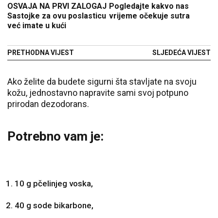
OSVAJA NA PRVI ZALOGAJ
Pogledajte kakvo nas
Sastojke za ovu poslasticu
vrijeme očekuje sutra
već imate u kući
PRETHODNA VIJEST
SLJEDEĆA VIJEST
Ako želite da budete sigurni šta stavljate na svoju
kožu, jednostavno napravite sami svoj potpuno
prirodan dezodorans.
Potrebno vam je:
10 g pčelinjeg voska,
40 g sode bikarbone,