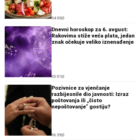
04:00
|
0
Dnevni horoskop za 6. avgust:
Rakovima stiže veća plata, jedan
znak očekuje veliko iznenađenje
05:01
|
0
Pozivnice za vjenčanje
razbijesnile dio javnosti: Izraz
poštovanja ili „čisto
nepoštovanje” gostiju?
06:39
|
0