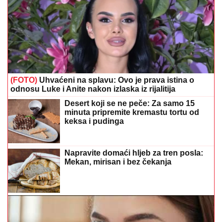
(FOTO)
Uhvaćeni na splavu: Ovo je prava istina o
odnosu Luke i Anite nakon izlaska iz rijalitija
Desert koji se ne peče: Za samo 15
minuta pripremite kremastu tortu od
keksa i pudinga
Napravite domaći hljeb za tren posla:
Mekan, mirisan i bez čekanja