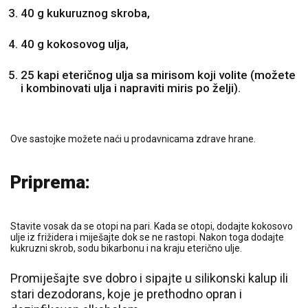
40 g kukuruznog skroba,
40 g kokosovog ulja,
25 kapi eteričnog ulja sa mirisom koji volite (možete
i kombinovati ulja i napraviti miris po želji).
Ove sastojke možete naći u prodavnicama zdrave hrane.
Priprema:
Stavite vosak da se otopi na pari. Kada se otopi, dodajte kokosovo
ulje iz frižidera i miješajte dok se ne rastopi. Nakon toga dodajte
kukruzni skrob, sodu bikarbonu i na kraju eterično ulje.
Promiješajte sve dobro i sipajte u silikonski kalup ili
stari dezodorans, koje je prethodno opran i