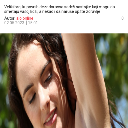
Veliki broj kupovnih dezodoransa sadrži sastojke koji mogu da
smetaju vašoj koži, a nekad i da naruše opšte zdravlje
Autor:
alo.online
0
02.05.2023.
15:01