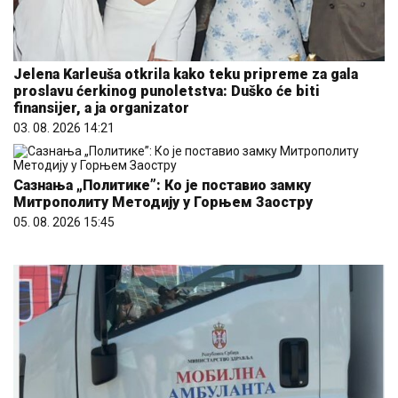
Jelena Karleuša otkrila kako teku pripreme za gala
proslavu ćerkinog punoletstva: Duško će biti
finansijer, a ja organizator
03. 08. 2026 14:21
Сазнања „Политике”: Ко је поставио замку
Митрополиту Методију у Горњем Заостру
05. 08. 2026 15:45