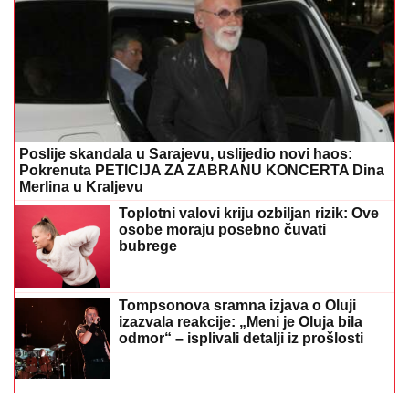
Poslije skandala u Sarajevu, uslijedio novi haos:
Pokrenuta PETICIJA ZA ZABRANU KONCERTA Dina
Merlina u Kraljevu
Toplotni valovi kriju ozbiljan rizik: Ove
osobe moraju posebno čuvati
bubrege
Tompsonova sramna izjava o Oluji
izazvala reakcije: „Meni je Oluja bila
odmor“ – isplivali detalji iz prošlosti