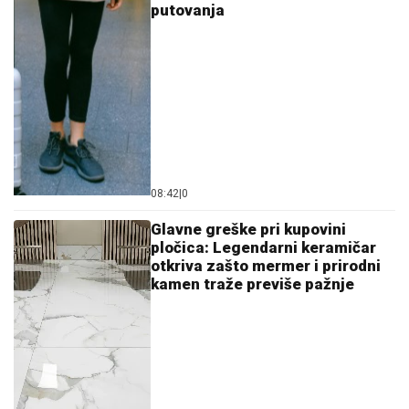
putovanja
08:42
|
0
Glavne greške pri kupovini
pločica: Legendarni keramičar
otkriva zašto mermer i prirodni
kamen traže previše pažnje