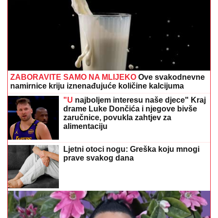
ZABORAVITE SAMO NA MLIJEKO
Ove svakodnevne
namirnice kriju iznenađujuće količine kalcijuma
"U
najboljem interesu naše djece" Kraj
drame Luke Dončića i njegove bivše
zaručnice, povukla zahtjev za
alimentaciju
Ljetni otoci nogu: Greška koju mnogi
prave svakog dana