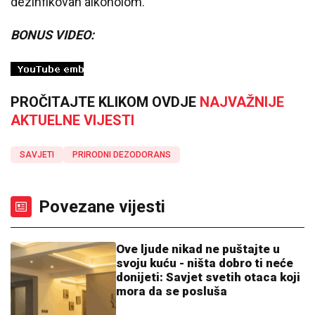
dezinfikovan alkoholom.
BONUS VIDEO:
PROČITAJTE KLIKOM OVDJE
NAJVAŽNIJE
AKTUELNE VIJESTI
SAVJETI
PRIRODNI DEZODORANS
Povezane vijesti
Ove ljude nikad ne puštajte u
svoju kuću - ništa dobro ti neće
donijeti: Savjet svetih otaca koji
mora da se posluša