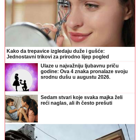
Kako da trepavice izgledaju duže i gušće:
Jednostavni trikovi za prirodno lijep pogled
Ulaze u najvažniju ljubavnu priču
godine: Ova 4 znaka pronalaze svoju
srodnu dušu u augustu 2026.
Sedam stvari koje svaka majka želi
reći naglas, ali ih često prešuti