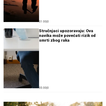
01:00
|
0
Stručnjaci upozoravaju: Ova
navika može povećati rizik od
smrti zbog raka
05:00
|
0