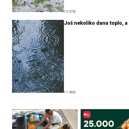
13:37
|
0
Još nekoliko dana toplo, a
11:46
|
0