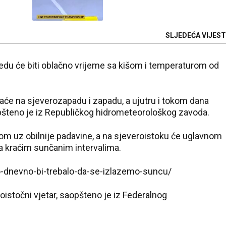
SLJEDEĆA VIJEST
ijedu će biti oblačno vrijeme sa kišom i temperaturom od
aće na sjeverozapadu i zapadu, a ujutru i tokom dana
saopšteno je iz Republičkog hidrometeorološkog zavoda.
nom uz obilnije padavine, a na sjeveroistoku će uglavnom
a kraćim sunčanim intervalima.
ko-dnevno-bi-trebalo-da-se-izlazemo-suncu/
oistočni vjetar, saopšteno je iz Federalnog