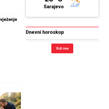
Sarajevo
svježenje
Dnevni horoskop
Vidi sve