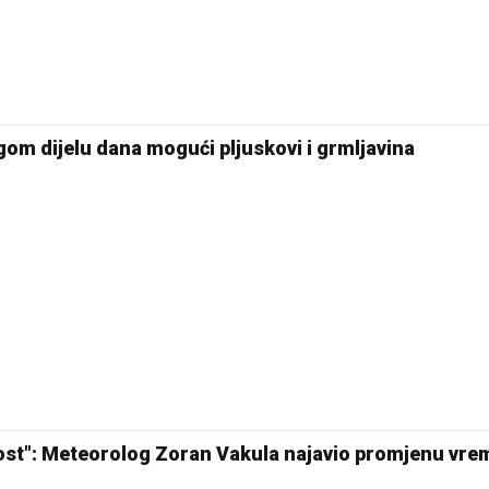
om dijelu dana mogući pljuskovi i grmljavina
ost": Meteorolog Zoran Vakula najavio promjenu vre