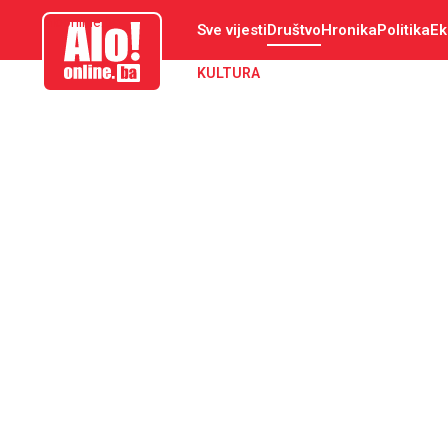
aloonline.ba
Sve vijesti
Društvo
Hronika
Politika
Ek
KULTURA