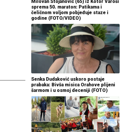
Milovan Stojanović (65) iz Kotor Varoši
sprema 50. maraton: Patikama i
čeličnom voljom pobjeđuje staze i
godine (FOTO/VIDEO)
Senka Dudaković uskoro postaje
prabaka: Bivša misica Orahove plijeni
šarmom i u osmoj deceniji (FOTO)