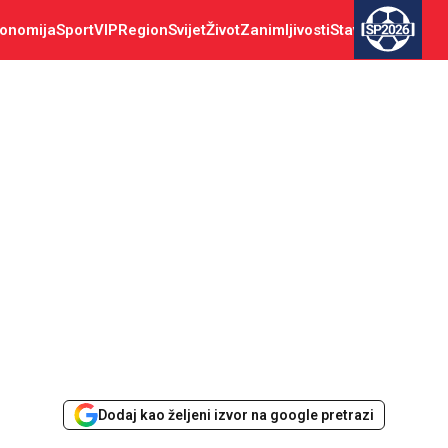
onomija
Sport
VIP
Region
Svijet
Život
Zanimljivosti
Stav
SP2026
Dodaj kao željeni izvor na google pretrazi