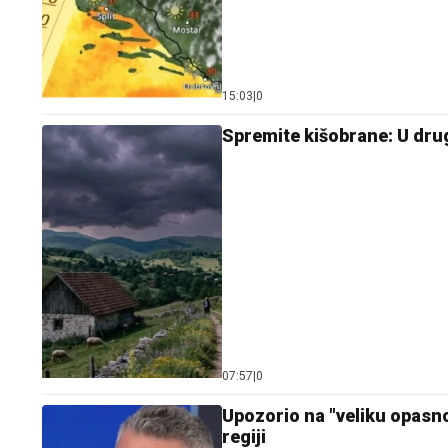
15:03
|
0
Spremite kišobrane: U drug
07:57
|
0
Upozorio na "veliku opasn
regiji