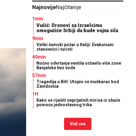
Najnovije
Najčitanije
1min
Vučić: Dronovi sa Izraelcima
omogućiće Srbiji da bude vojna sila
9min
Veliki šumski požar u Italiji: Evakuisani
stanovnici i turisti
40min
Noćno odvrtanje ventila ostavilo više zone
Banjaluke bez vode
57min
Tragedija u BiH: Utopio se muškarac kod
Zavidovića
1H
Kako se riješiti neprijatnih mirisa iz obuće
pomoću jednostavnog trika
Vidi sve