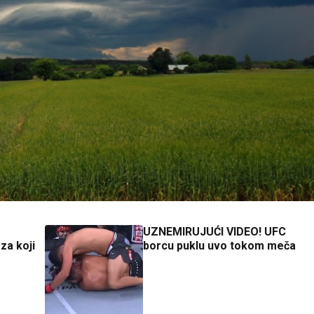
UZNEMIRUJUĆI VIDEO! UFC
a koji
borcu puklu uvo tokom meča