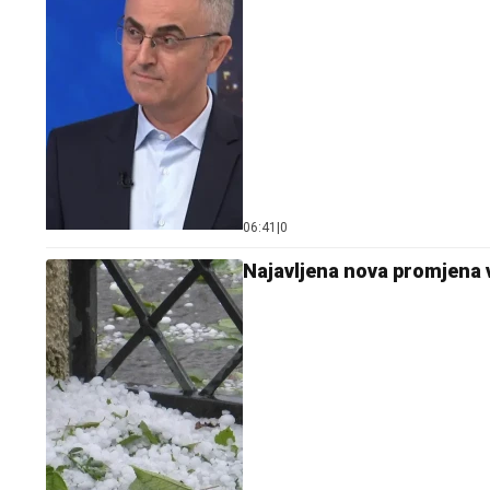
06:41
|
0
Najavljena nova promjena 