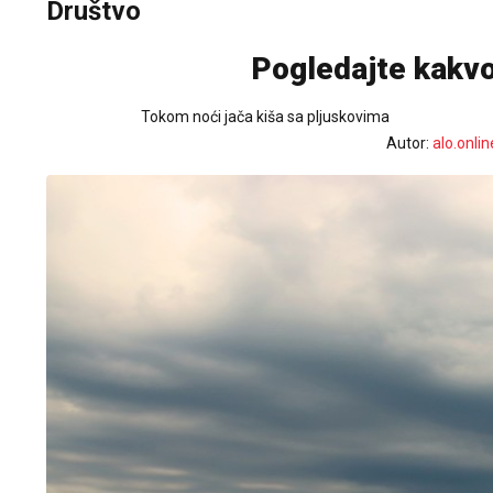
Društvo
Pogledajte kakvo
Tokom noći jača kiša sa pljuskovima
Autor:
alo.onlin