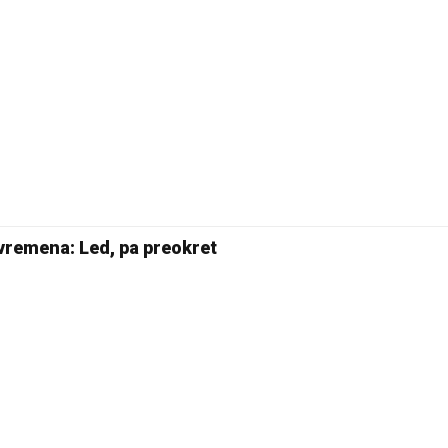
vremena: Led, pa preokret
20 °C