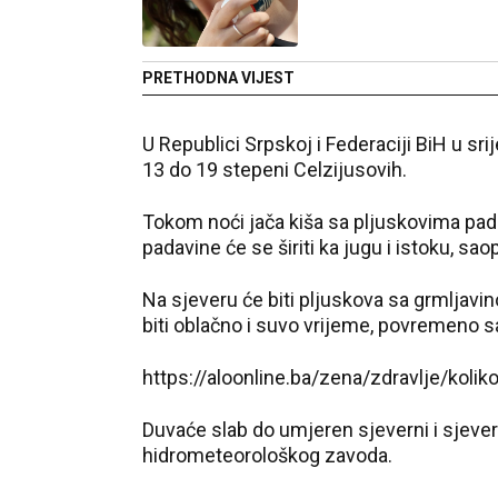
PRETHODNA VIJEST
U Republici Srpskoj i Federaciji BiH u sr
13 do 19 stepeni Celzijusovih.
Tokom noći jača kiša sa pljuskovima pad
padavine će se širiti ka jugu i istoku, 
Na sjeveru će biti pljuskova sa grmljavi
biti oblačno i suvo vrijeme, povremeno s
https://aloonline.ba/zena/zdravlje/koli
Duvaće slab do umjeren sjeverni i sjever
hidrometeorološkog zavoda.