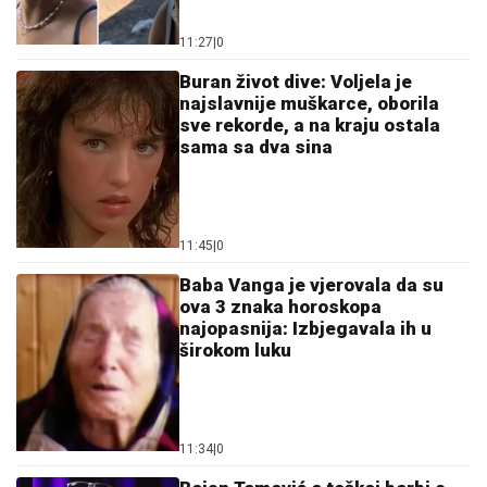
11:27
|
0
Buran život dive: Voljela je
najslavnije muškarce, oborila
sve rekorde, a na kraju ostala
sama sa dva sina
11:45
|
0
Baba Vanga je vjerovala da su
ova 3 znaka horoskopa
najopasnija: Izbjegavala ih u
širokom luku
11:34
|
0