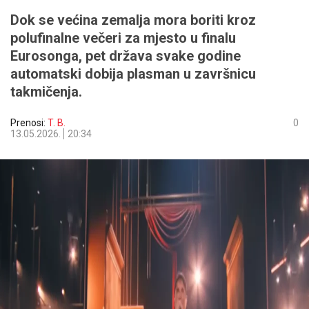
Dok se većina zemalja mora boriti kroz
polufinalne večeri za mjesto u finalu
Eurosonga, pet država svake godine
automatski dobija plasman u završnicu
takmičenja.
Prenosi:
T. B.
0
13.05.2026.
20:34