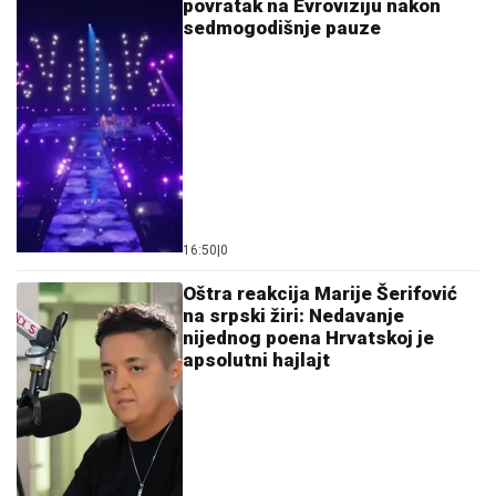
povratak na Evroviziju nakon
sedmogodišnje pauze
16:50
|
0
Oštra reakcija Marije Šerifović
na srpski žiri: Nedavanje
nijednog poena Hrvatskoj je
apsolutni hajlajt