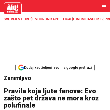
aloonline.b
a
SVE VIJESTI
DRUŠTVO
HRONIKA
POLITIKA
EKONOMIJA
SPORT
VIP
R
Dodaj kao željeni izvor na google pretrazi
Zanimljivo
Pravila koja ljute fanove: Evo
zašto pet država ne mora kroz
polufinale