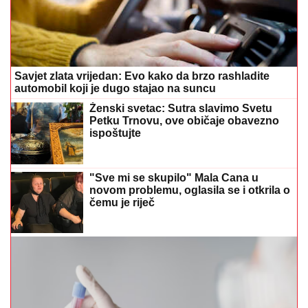
Savjet zlata vrijedan: Evo kako da brzo rashladite
automobil koji je dugo stajao na suncu
Ženski svetac: Sutra slavimo Svetu
Petku Trnovu, ove običaje obavezno
ispoštujte
"Sve mi se skupilo" Mala Cana u
novom problemu, oglasila se i otkrila o
čemu je riječ