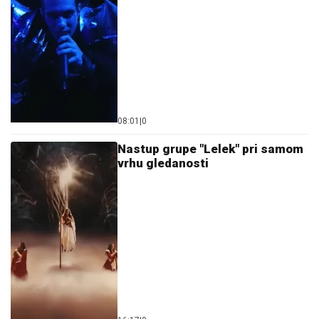
08:01
|
0
Nastup grupe "Lelek" pri samom
vrhu gledanosti