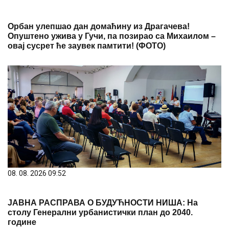
Oрбан улепшао дан домаћину из Драгачева!
Опуштено ужива у Гучи, па позирао са Михаилом –
овај сусрет ће заувек памтити! (ФОТО)
08. 08. 2026 09:52
ЈАВНА РАСПРАВА О БУДУЋНОСТИ НИША: На
столу Генерални урбанистички план до 2040.
године