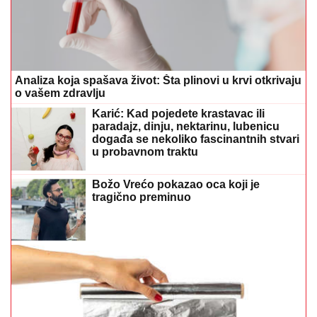
Analiza koja spašava život: Šta plinovi u krvi otkrivaju
o vašem zdravlju
Karić: Kad pojedete krastavac ili
paradajz, dinju, nektarinu, lubenicu
događa se nekoliko fascinantnih stvari
u probavnom traktu
Božo Vrećo pokazao oca koji je
tragično preminuo