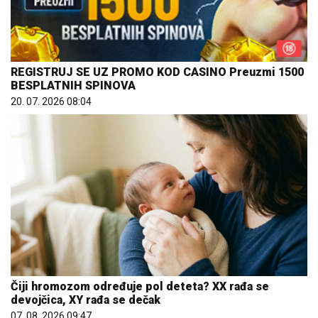
REGISTRUJ SE UZ PROMO KOD CASINO Preuzmi 1500
BESPLATNIH SPINOVA
20. 07. 2026 08:04
Čiji hromozom određuje pol deteta? XX rađa se
devojčica, XY rađa se dečak
07. 08. 2026 09:47