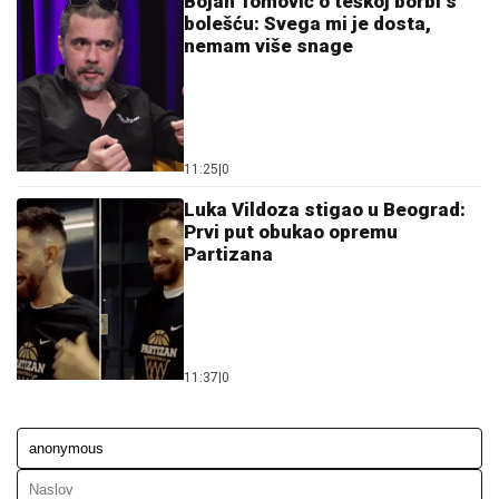
Bojan Tomović o teškoj borbi s
bolešću: Svega mi je dosta,
nemam više snage
11:25
|
0
Luka Vildoza stigao u Beograd:
Prvi put obukao opremu
Partizana
11:37
|
0