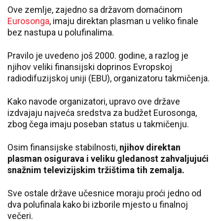
Ove zemlje, zajedno sa državom domaćinom
Eurosonga
, imaju direktan plasman u veliko finale
bez nastupa u polufinalima.
Pravilo je uvedeno još 2000. godine, a razlog je
njihov veliki finansijski doprinos Evropskoj
radiodifuzijskoj uniji (EBU), organizatoru takmičenja.
Kako navode organizatori, upravo ove države
izdvajaju najveća sredstva za budžet Eurosonga,
zbog čega imaju poseban status u takmičenju.
Osim finansijske stabilnosti,
njihov direktan
plasman osigurava i veliku gledanost zahvaljujući
snažnim televizijskim tržištima tih zemalja.
Sve ostale države učesnice moraju proći jedno od
dva polufinala kako bi izborile mjesto u finalnoj
večeri.