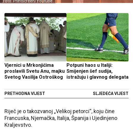
Foto: Printscreen/Youtube
Vjernici u Mrkonjićima
Potpuni haos u Italiji:
proslavili Svetu Anu, majku
Smijenjen šef sudija,
Svetog Vasilija Ostroškog
istražuju i glavnog delegata
PRETHODNA VIJEST
SLJEDEĆA VIJEST
Riječ je o takozvanoj „Velikoj petorci“, koju čine
Francuska, Njemačka, Italija, Španija i Ujedinjeno
Kraljevstvo.