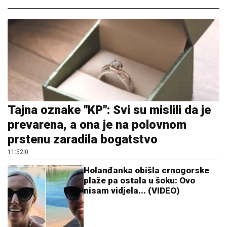
Tajna oznake "KP": Svi su mislili da je
prevarena, a ona je na polovnom
prstenu zaradila bogatstvo
11:52
|
0
Holanđanka obišla crnogorske
plaže pa ostala u šoku: Ovo
nisam vidjela... (VIDEO)