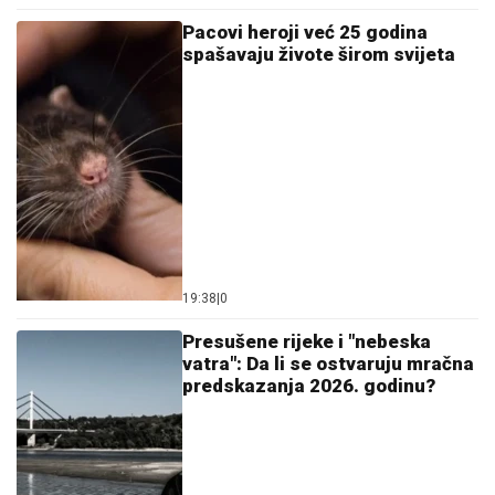
Pacovi heroji već 25 godina
spašavaju živote širom svijeta
19:38
|
0
Presušene rijeke i "nebeska
vatra": Da li se ostvaruju mračna
predskazanja 2026. godinu?