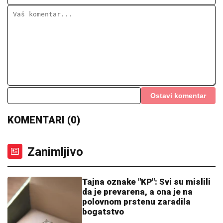
Ostavi komentar
KOMENTARI (0)
Zanimljivo
Tajna oznake "KP": Svi su mislili
da je prevarena, a ona je na
polovnom prstenu zaradila
bogatstvo