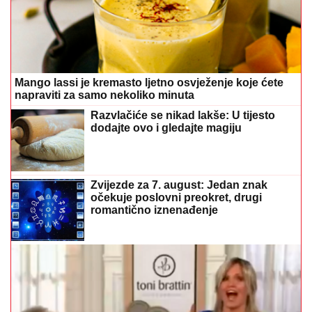
Mango lassi je kremasto ljetno osvježenje koje ćete
napraviti za samo nekoliko minuta
Razvlačiće se nikad lakše: U tijesto
dodajte ovo i gledajte magiju
Zvijezde za 7. august: Jedan znak
očekuje poslovni preokret, drugi
romantično iznenađenje