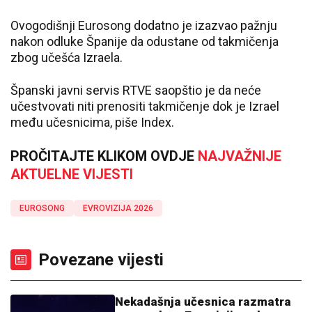
Ovogodišnji Eurosong dodatno je izazvao pažnju
nakon odluke Španije da odustane od takmičenja
zbog učešća Izraela.
Španski javni servis RTVE saopštio je da neće
učestvovati niti prenositi takmičenje dok je Izrael
među učesnicima, piše Index.
PROČITAJTE KLIKOM OVDJE
NAJVAŽNIJE
AKTUELNE VIJESTI
EUROSONG
EVROVIZIJA 2026
Povezane vijesti
Nekadašnja učesnica razmatra