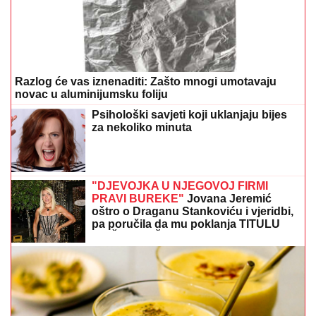
Razlog će vas iznenaditi: Zašto mnogi umotavaju
novac u aluminijumsku foliju
Psihološki savjeti koji uklanjaju bijes
za nekoliko minuta
"DJEVOJKA U NJEGOVOJ FIRMI
PRAVI BUREKE"
Jovana Jeremić
oštro o Draganu Stankoviću i vjeridbi,
pa poručila da mu poklanja TITULU
BIVŠEG DEČKA JJ