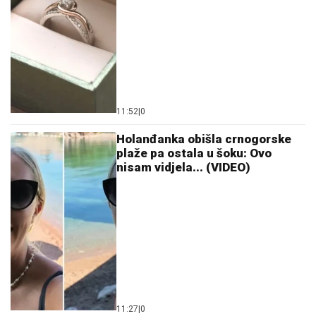
11:52
|
0
Holanđanka obišla crnogorske
plaže pa ostala u šoku: Ovo
nisam vidjela... (VIDEO)
11:27
|
0