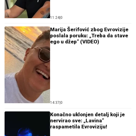
11:24
|
0
Marija Šerifović zbog Evrovizije
poslala poruku: „Treba da stave
ego u džep“ (VIDEO)
14:37
|
0
Konačno uklonjen detalj koji je
nervirao sve: „Lavina”
raspametila Evroviziju!