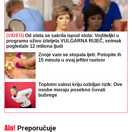
(VIDEO)
Od stida se sakrila ispod stola: Voditeljki u
programu uživo izletjela VULGARNA RIJEČ, snimak
pogledalo 12 miliona ljudi
Znoje vam se stopala ljeti: Potopite ih
15 minuta u ovaj jeftini rastvor
Toplotni valovi kriju ozbiljan rizik: Ove
osobe moraju posebno čuvati
bubrege
Preporučuje