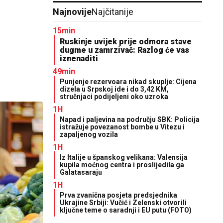
Najnovije
Najčitanije
15min
Ruskinje uvijek prije odmora stave
dugme u zamrzivač: Razlog će vas
iznenaditi
49min
Punjenje rezervoara nikad skuplje: Cijena
dizela u Srpskoj ide i do 3,42 KM,
stručnjaci podijeljeni oko uzroka
1H
Napad i paljevina na području SBK: Policija
istražuje povezanost bombe u Vitezu i
zapaljenog vozila
1H
Iz Italije u španskog velikana: Valensija
kupila moćnog centra i proslijedila ga
Galatasaraju
1H
Prva zvanična posjeta predsjednika
Ukrajine Srbiji: Vučić i Zelenski otvorili
ključne teme o saradnji i EU putu (FOTO)