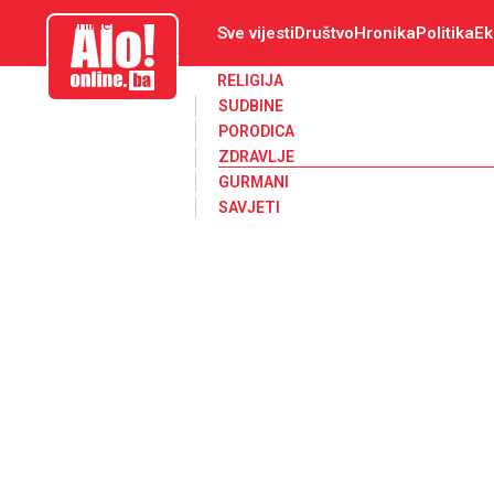
aloonline.ba
Sve vijesti
Društvo
Hronika
Politika
Ek
RELIGIJA
SUDBINE
PORODICA
ZDRAVLJE
GURMANI
SAVJETI