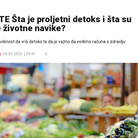
Šta je proljetni detoks i šta su
 životne navike?
obnost da vrši detoks te da je važno da vodimo računa o zdravlju
e
03.05.2023.
09:01
0