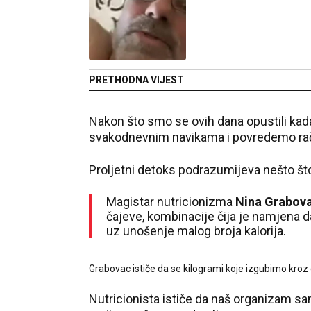
PRETHODNA VIJEST
Nakon što smo se ovih dana opustili kada 
svakodnevnim navikama i povredemo raču
Proljetni detoks podrazumijeva nešto što 
Magistar nutricionizma
Nina Grabov
čajeve, kombinacije čija je namjena d
uz unošenje malog broja kalorija.
Grabovac ističe da se kilogrami koje izgubimo kroz 
Nutricionista ističe da naš organizam s