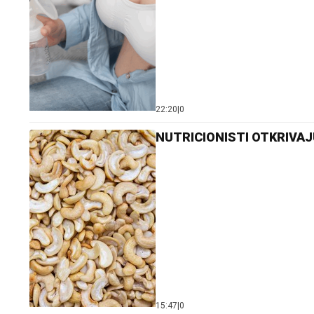
22:20
|
0
NUTRICIONISTI OTKRIVAJU 
15:47
|
0