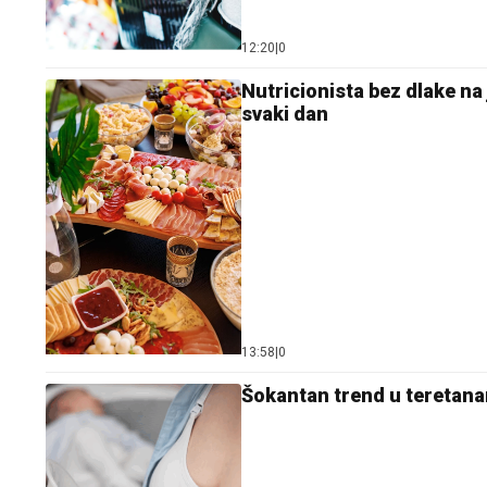
12:20
|
0
Nutricionista bez dlake na
svaki dan
13:58
|
0
Šokantan trend u teretana