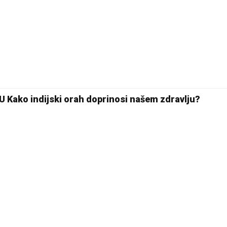
20 °C
Pale
Kako indijski orah doprinosi našem zdravlju?