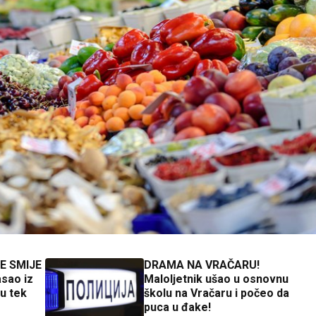
SE SMIJE
DRAMA NA VRAČARU!
sao iz
Maloljetnik ušao u osnovnu
u tek
školu na Vračaru i počeo da
puca u đake!