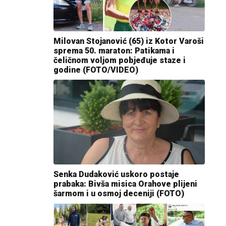
Milovan Stojanović (65) iz Kotor Varoši
sprema 50. maraton: Patikama i
čeličnom voljom pobjeđuje staze i
godine (FOTO/VIDEO)
Senka Dudaković uskoro postaje
prabaka: Bivša misica Orahove plijeni
šarmom i u osmoj deceniji (FOTO)