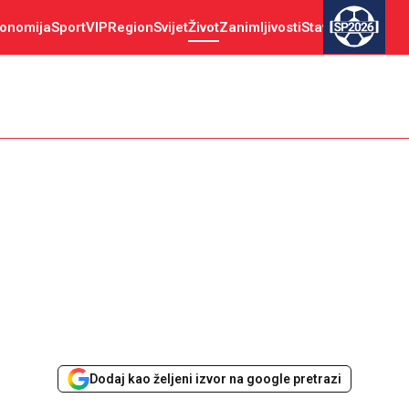
onomija
Sport
VIP
Region
Svijet
Život
Zanimljivosti
Stav
SP2026
Dodaj kao željeni izvor na google pretrazi