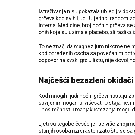
Istraživanja nisu pokazala ubjedljiv do
grčeva kod svih ljudi. U jednoj randomizo
Internal Medicine, broj noćnih grčeva s
onih koje su uzimale placebo, ali razlika
To ne znači da magnezijum nikome ne mož
kod određenih osoba sa povećanim potreba
odgovor na svaki grč u listu, nije dovoljn
Najčešći bezazleni okidači
Kod mnogih ljudi noćni grčevi nastaju z
savijenim nogama, višesatno stajanje, int
unos tečnosti i manjak istezanja mogu do
Ljeti su tegobe češće jer se više znojimo,
starijih osoba rizik raste i zato što se 