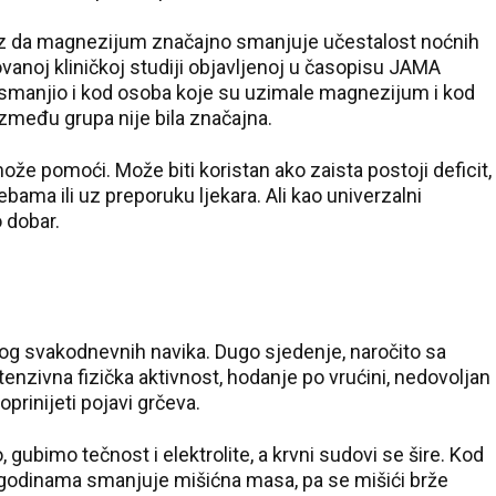
kaz da magnezijum značajno smanjuje učestalost noćnih
vanoj kliničkoj studiji objavljenoj u časopisu JAMA
e smanjio i kod osoba koje su uzimale magnezijum i kod
 između grupa nije bila značajna.
e pomoći. Može biti koristan ako zaista postoji deficit,
ma ili uz preporuku ljekara. Ali kao univerzalni
o dobar.
bog svakodnevnih navika. Dugo sjedenje, naročito sa
enzivna fizička aktivnost, hodanje po vrućini, nedovoljan
prinijeti pojavi grčeva.
 gubimo tečnost i elektrolite, a krvni sudovi se šire. Kod
sa godinama smanjuje mišićna masa, pa se mišići brže