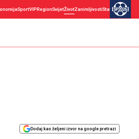
onomija
Sport
VIP
Region
Svijet
Život
Zanimljivosti
Stav
SP2026
Dodaj kao željeni izvor na google pretrazi