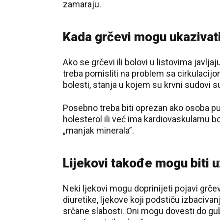
zamaraju.
Kada grčevi mogu ukazivati
Ako se grčevi ili bolovi u listovima javlj
treba pomisliti na problem sa cirkulacij
bolesti, stanja u kojem su krvni sudovi s
Posebno treba biti oprezan ako osoba puši
holesterol ili već ima kardiovaskularnu b
„manjak minerala”.
Lijekovi takođe mogu biti 
Neki ljekovi mogu doprinijeti pojavi grče
diuretike, ljekove koji podstiču izbacivan
srčane slabosti. Oni mogu dovesti do gubi