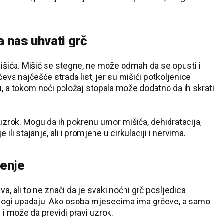
 nas uhvati grč
mišića. Mišić se stegne, ne može odmah da se opusti i
čeva najčešće strada list, jer su mišići potkoljenice
, a tokom noći položaj stopala može dodatno da ih skrati
zrok. Mogu da ih pokrenu umor mišića, dehidratacija,
li stajanje, ali i promjene u cirkulaciji i nervima.
šenje
a, ali to ne znači da je svaki noćni grč posljedica
nogi upadaju. Ako osoba mjesecima ima grčeve, a samo
i može da previdi pravi uzrok.