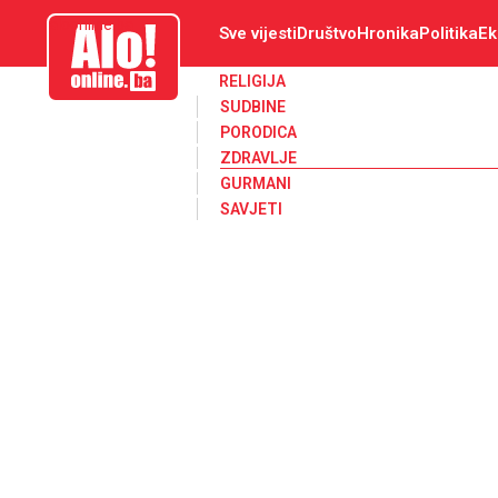
aloonline.ba
Sve vijesti
Društvo
Hronika
Politika
Ek
RELIGIJA
SUDBINE
PORODICA
ZDRAVLJE
GURMANI
SAVJETI