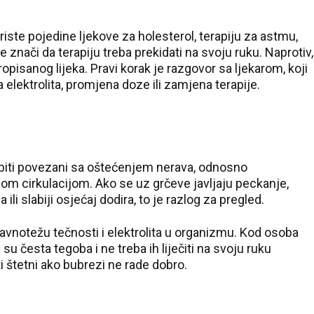
17 °C
riste pojedine ljekove za holesterol, terapiju za astmu,
Pale
e znači da terapiju treba prekidati na svoju ruku. Naprotiv,
pisanog lijeka. Pravi korak je razgovor sa ljekarom, koji
a elektrolita, promjena doze ili zamjena terapije.
iti povezani sa oštećenjem nerava, odnosno
jom cirkulacijom. Ako se uz grčeve javljaju peckanje,
 ili slabiji osjećaj dodira, to je razlog za pregled.
avnotežu tečnosti i elektrolita u organizmu. Kod osoba
 česta tegoba i ne treba ih liječiti na svoju ruku
i štetni ako bubrezi ne rade dobro.