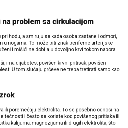
 na problem sa cirkulacijom
aju pri hodu, a smiruju se kada osoba zastane i odmori,
om u nogama. To može biti znak periferne arterijske
uženi i mišići ne dobijaju dovoljno krvi tokom napora.
, ima dijabetes, povišen krvni pritisak, povišen
olest. U tom slučaju grčeve ne treba tretirati samo kao
uzrok
va ili poremećaju elektrolita. To se posebno odnosi na
je tečnosti i često se koriste kod povišenog pritiska ili
tka kalijuma, magnezijuma ili drugih elektrolita, što