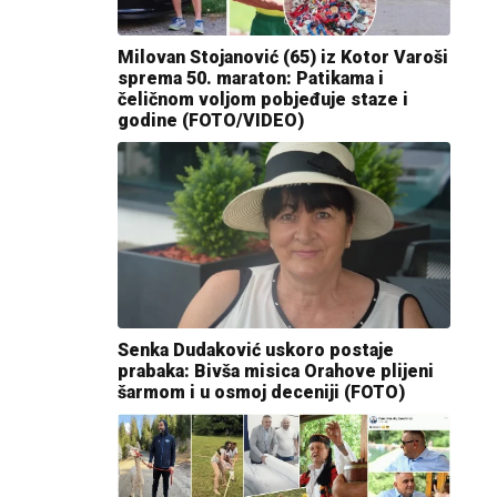
Milovan Stojanović (65) iz Kotor Varoši
sprema 50. maraton: Patikama i
čeličnom voljom pobjeđuje staze i
godine (FOTO/VIDEO)
Senka Dudaković uskoro postaje
prabaka: Bivša misica Orahove plijeni
šarmom i u osmoj deceniji (FOTO)