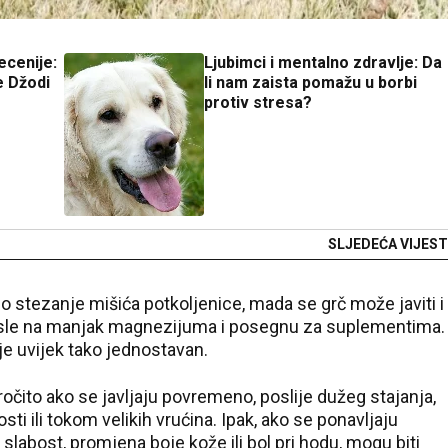
decenije:
Ljubimci i mentalno zdravlje: Da
e Džodi
li nam zaista pomažu u borbi
protiv stresa?
SLJEDEĆA VIJEST
 stezanje mišića potkoljenice, mada se grč može javiti i
omisle na manjak magnezijuma i posegnu za suplementima.
je uvijek tako jednostavan.
očito ako se javljaju povremeno, poslije dužeg stajanja,
ti ili tokom velikih vrućina. Ipak, ako se ponavljaju
, slabost, promjena boje kože ili bol pri hodu, mogu biti