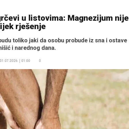
rčevi u listovima: Magnezijum nije
ijek rješenje
budu toliko jaki da osobu probude iz sna i ostave
išić i narednog dana.
01.07.2026.
01:00
0