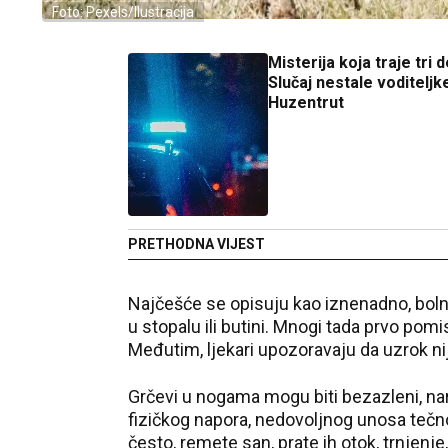
Foto: Pexels/Ilustracija
Misterija koja traje tri 
Slučaj nestale voditeljk
Huzentrut
PRETHODNA VIJEST
Najčešće se opisuju kao iznenadno, bolno
u stopalu ili butini. Mnogi tada prvo p
Međutim, ljekari upozoravaju da uzrok ni
Grčevi u nogama mogu biti bezazleni, nar
fizičkog napora, nedovoljnog unosa tečnos
često, remete san, prate ih otok, trnjenje