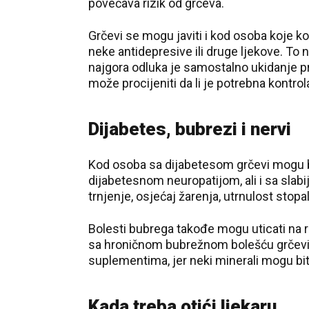
povećava rizik od grčeva.
Grčevi se mogu javiti i kod osoba koje ko
neke antidepresive ili druge ljekove. To n
najgora odluka je samostalno ukidanje pro
može procijeniti da li je potrebna kontrol
Dijabetes, bubrezi i nervi
Kod osoba sa dijabetesom grčevi mogu b
dijabetesnom neuropatijom, ali i sa slabi
trnjenje, osjećaj žarenja, utrnulost stopala
Bolesti bubrega takođe mogu uticati na r
sa hroničnom bubrežnom bolešću grčevi su
suplementima, jer neki minerali mogu bit
Kada treba otići ljekaru