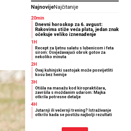
Najnovije
Najčitanije
20min
Dnevni horoskop za 6. avgust:
Rakovima stiže veća plata, jedan znak
očekuje veliko iznenađenje
1H
Recept za ljetnu salatu s lubenicom i feta
sirom: Osvježavajući obrok gotov za
nekoliko minuta
2H
Ovaj kuhinjski sastojak može posvijetliti
kosu bez hemije
3H
Otišla na masažu kod kiropraktičara,
završila s moždanim udarom: Majka
otkrila potresne detalje
4H
Jutarnji ili večernji trening? Istraživanje
otkrilo kada se postižu najbolji rezultati