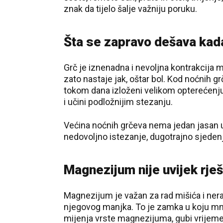
znak da tijelo šalje važniju poruku.
Šta se zapravo dešava kada
Grč je iznenadna i nevoljna kontrakcija 
zato nastaje jak, oštar bol. Kod noćnih gr
tokom dana izloženi velikom opterećenju
i učini podložnijim stezanju.
Većina noćnih grčeva nema jedan jasan u
nedovoljno istezanje, dugotrajno sjedenje i
Magnezijum nije uvijek rje
Magnezijum je važan za rad mišića i nerav
njegovog manjka. To je zamka u koju m
mijenja vrste magnezijuma, gubi vrijeme 