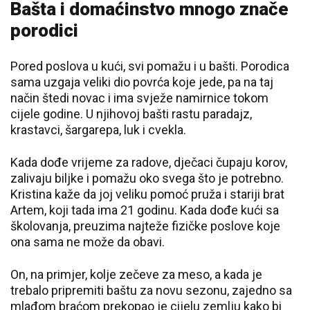
Bašta i domaćinstvo mnogo znače
porodici
Pored poslova u kući, svi pomažu i u bašti. Porodica
sama uzgaja veliki dio povrća koje jede, pa na taj
način štedi novac i ima svježe namirnice tokom
cijele godine. U njihovoj bašti rastu paradajz,
krastavci, šargarepa, luk i cvekla.
Kada dođe vrijeme za radove, dječaci čupaju korov,
zalivaju biljke i pomažu oko svega što je potrebno.
Kristina kaže da joj veliku pomoć pruža i stariji brat
Artem, koji tada ima 21 godinu. Kada dođe kući sa
školovanja, preuzima najteže fizičke poslove koje
ona sama ne može da obavi.
On, na primjer, kolje zečeve za meso, a kada je
trebalo pripremiti baštu za novu sezonu, zajedno sa
mlađom braćom prekopao je cijelu zemlju kako bi