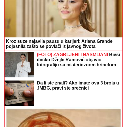
Kroz suze najavila pauzu u karijeri: Ariana Grande
pojasnila zašto se povlači iz javnog života
(FOTO) ZAGRLJENI I NASMIJANI
Bivši
dečko Džejle Ramović objavio
fotografiju sa misterioznom brinetom
Da li ste znali? Ako imate ova 3 broja u
JMBG, pravi ste srećnici