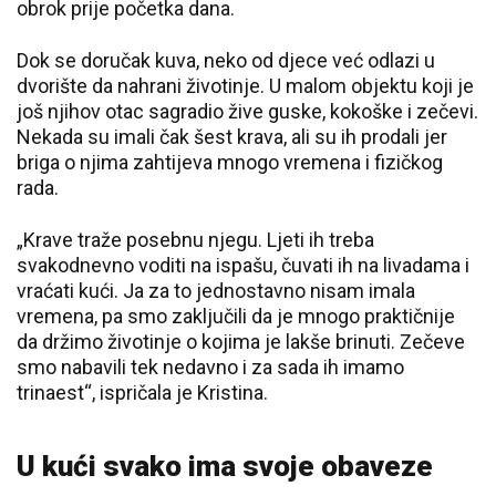
obrok prije početka dana.
Dok se doručak kuva, neko od djece već odlazi u
dvorište da nahrani životinje. U malom objektu koji je
još njihov otac sagradio žive guske, kokoške i zečevi.
Nekada su imali čak šest krava, ali su ih prodali jer
briga o njima zahtijeva mnogo vremena i fizičkog
rada.
„Krave traže posebnu njegu. Ljeti ih treba
svakodnevno voditi na ispašu, čuvati ih na livadama i
vraćati kući. Ja za to jednostavno nisam imala
vremena, pa smo zaključili da je mnogo praktičnije
da držimo životinje o kojima je lakše brinuti. Zečeve
smo nabavili tek nedavno i za sada ih imamo
trinaest“, ispričala je Kristina.
U kući svako ima svoje obaveze