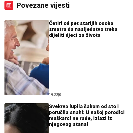
Povezane vijesti
Četiri od pet starijih osoba
smatra da nasljedstvo treba
dijeliti djeci za života
19:22
|
0
Svekrva lupila šakom od sto i
poručila snahi: U našoj porodici
muškarci ne rade, izlazi iz
njegovog stana!