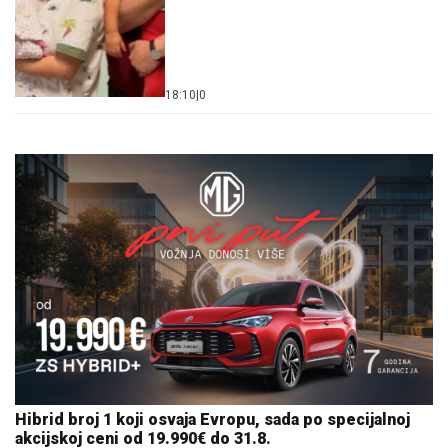
18:10
|
0
Hibrid broj 1 koji osvaja Evropu, sada po specijalnoj
akcijskoj ceni od 19.990€ do 31.8.