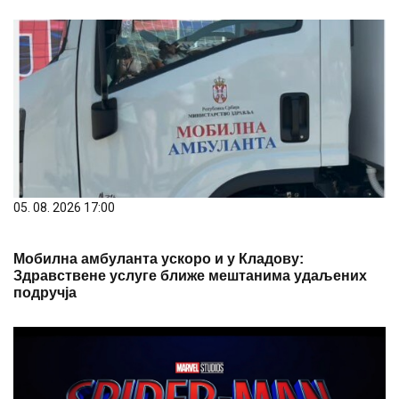
05. 08. 2026 17:00
Мобилна амбуланта ускоро и у Кладову:
Здравствене услуге ближе мештанима удаљених
подручја