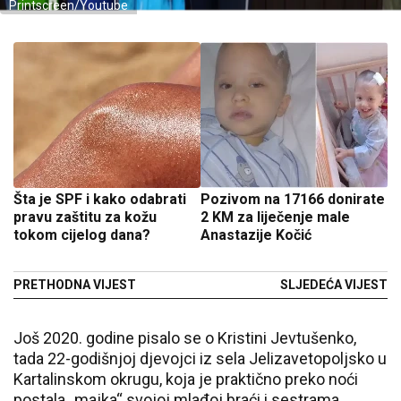
Printscreen/Youtube
Šta je SPF i kako odabrati
Pozivom na 17166 donirate
pravu zaštitu za kožu
2 KM za liječenje male
tokom cijelog dana?
Anastazije Kočić
PRETHODNA VIJEST
SLJEDEĆA VIJEST
Još 2020. godine pisalo se o Kristini Jevtušenko,
tada 22-godišnjoj djevojci iz sela Jelizavetopoljsko u
Kartalinskom okrugu, koja je praktično preko noći
postala „majka“ svojoj mlađoj braći i sestrama.