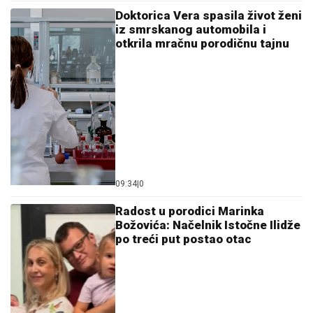
Doktorica Vera spasila život ženi
iz smrskanog automobila i
otkrila mračnu porodičnu tajnu
09:34
|
0
Radost u porodici Marinka
Božovića: Načelnik Istočne Ilidže
po treći put postao otac