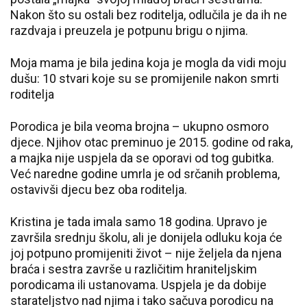
Nakon što su ostali bez roditelja, odlučila je da ih ne
razdvaja i preuzela je potpunu brigu o njima.
Moja mama je bila jedina koja je mogla da vidi moju
dušu: 10 stvari koje su se promijenile nakon smrti
roditelja
Porodica je bila veoma brojna – ukupno osmoro
djece. Njihov otac preminuo je 2015. godine od raka,
a majka nije uspjela da se oporavi od tog gubitka.
Već naredne godine umrla je od srčanih problema,
ostavivši djecu bez oba roditelja.
Kristina je tada imala samo 18 godina. Upravo je
završila srednju školu, ali je donijela odluku koja će
joj potpuno promijeniti život – nije željela da njena
braća i sestra završe u različitim hraniteljskim
porodicama ili ustanovama. Uspjela je da dobije
starateljstvo nad njima i tako sačuva porodicu na