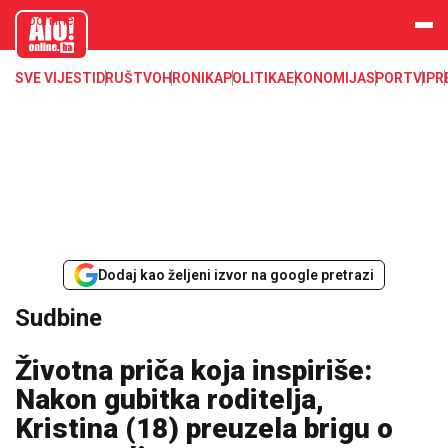
aloonline.b
a
SVE VIJESTI
DRUŠTVO
HRONIKA
POLITIKA
EKONOMIJA
SPORT
VIP
R
Dodaj kao željeni izvor na google pretrazi
Sudbine
Životna priča koja inspiriše:
Nakon gubitka roditelja,
Kristina (18) preuzela brigu o