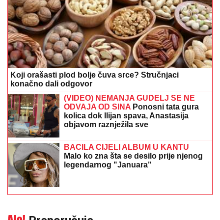
Koji orašasti plod bolje čuva srce? Stručnjaci
konačno dali odgovor
(VIDEO) NEMANJA GUDELJ SE NE
ODVAJA OD SINA
Ponosni tata gura
kolica dok Ilijan spava, Anastasija
objavom raznježila sve
BACILA CIJELI ALBUM U KANTU
Malo ko zna šta se desilo prije njenog
legendarnog "Januara"