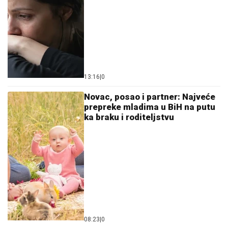
13:16
|
0
Novac, posao i partner: Najveće
prepreke mladima u BiH na putu
ka braku i roditeljstvu
08:23
|
0