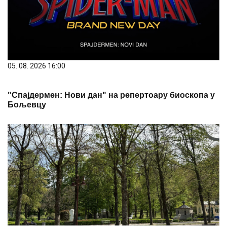
05. 08. 2026 16:00
"Спајдермен: Нови дан" на репертоару биоскопа у
Бољевцу