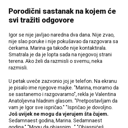
Porodični sastanak na kojem će
svi tražiti odgovore
Igor se nije javljao naredna dva dana. Nije zvao,
nije slao poruke i nije pokušavao da razgovara sa
ćerkama. Marina ga takođe nije kontaktirala.
Smatrala je da je lopta sada na njegovoj strani
terena. Ako želi da razmisli o svemu, neka
razmisli.
U petak uveče zazvonio joj je telefon. Na ekranu
je pisalo ime njegove majke. "Marina, moramo da
se sastanemo i razgovaramo", rekla je Valentina
Anatoljevna hladnim glasom. "Pretpostavljam da
vam je Igor sve ispričao." "Ispričao je dovoljno.
Još uvijek ne mogu da vjerujem šta čujem.
Sedamnaest godina, Marina. Sedamnaest
godina." "Mogu da objasnim..." "Objasnićeš