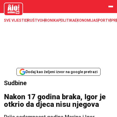
aloonline.b
a
SVE VIJESTI
DRUŠTVO
HRONIKA
POLITIKA
EKONOMIJA
SPORT
VIP
R
Dodaj kao željeni izvor na google pretrazi
Sudbine
Nakon 17 godina braka, Igor je
otkrio da djeca nisu njegova