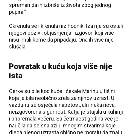
spreman da ih izbriše iz života zbog jednog
papira."
Okrenula se i krenula niz hodnik. Iza nje su ostali
njegovi pozivi, objašnjenja i izgovori koji više
nisu imali kome da pripadaju. Ona ih više nije
slušala.
Povratak u kuću koja više nije
ista
Ćerke su bile kod kuće i čekale Marinu u tišini
koja je bila neobično zrela za njihov uzrast. U
vazduhu se osjećala napetost, ali i neka nova,
neizgovorena sigurnost. Katja je stajala u kuhinji
i pripremala večeru. Sa četrnaest godina već je
naučila da se snalazi u mnogim stvarima koje
djeca njenog uzrasta obično ne moraju da znaju.