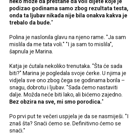
neko može da prestane da voli dijete koje je
podizao godinama samo zbog rezultata testa,
onda ta ljubav nikada nije bila onakva kakva je
trebalo da bude.
"
Polina je naslonila glavu na njeno rame. "Ja sam
mislila da me tata voli." "I ja sam to mislila",
šapnula je Marina.
Katja je ćutala nekoliko trenutaka. "Šta će sada
biti?" Marina je pogledala svoje ćerke. U njima je
vidjela sve ono zbog čega se godinama borila –
snagu, dobrotu i ljubav. "Sada ćemo nastaviti
dalje. Možda neće biti lako, ali bićemo zajedno.
Bez obzira na sve, mi smo porodica.
"
Po prvi put te večeri uspjela je da se nasmiješi. "I
znaš šta? Snaći ćemo se. Definitivno ćemo se
snaći."