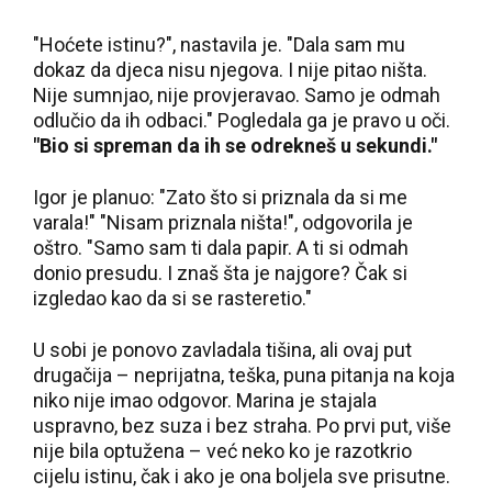
"Hoćete istinu?", nastavila je. "Dala sam mu
dokaz da djeca nisu njegova. I nije pitao ništa.
Nije sumnjao, nije provjeravao. Samo je odmah
odlučio da ih odbaci." Pogledala ga je pravo u oči.
"Bio si spreman da ih se odrekneš u sekundi."
Igor je planuo: "Zato što si priznala da si me
varala!" "Nisam priznala ništa!", odgovorila je
oštro. "Samo sam ti dala papir. A ti si odmah
donio presudu. I znaš šta je najgore? Čak si
izgledao kao da si se rasteretio."
U sobi je ponovo zavladala tišina, ali ovaj put
drugačija – neprijatna, teška, puna pitanja na koja
niko nije imao odgovor. Marina je stajala
uspravno, bez suza i bez straha. Po prvi put, više
nije bila optužena – već neko ko je razotkrio
cijelu istinu, čak i ako je ona boljela sve prisutne.