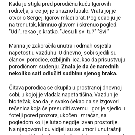
Kada je stigla pred porodičnu kuću Igorovih
roditelja, srce joj je snažno lupalo. Vrata joj je
otvorio Sergej, Igorov mlađi brat. Pogledao ju je
na trenutak, klimnuo glavom i skrenuo pogled.
"Uđi", rekao je kratko. "Jesu li svi tu?" "Svi."
Marina je zakoračila unutra i odmah osjetila
napetost u vazduhu. U dnevnoj sobi sjedili su
članovi porodice, ozbiljnih lica, kao da prisustvuju
porodičnom suđenju.
Znala je da će narednih
nekoliko sati odlučiti sudbinu njenog braka.
Čitava porodica se okupila u prostranoj dnevnoj
sobi, u kojoj je vladala napeta tišina. Vazduh je
bio težak, kao da je svako čekao da se izgovori
rečenica koja će presuditi svemu. Igor je sjedio u
fotelji pored prozora, ukočen i mračan, sa
pogledom koji je lutao negdje izvan prostorije.
Na njegovom licu vidjeli su se umor i unutrašnji