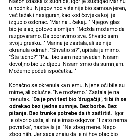
Nakon izlaska iz sudnice, Igor je sustigao Marinu
u hodniku. Njegov hod više nije bio samouvjeren,
već težak i nesiguran, kao kod čovjeka koji je
izgubio oslonac. "Marina… čekaj…" Njegov glas
bio je slab, gotovo slomljen. "Možda možemo da
razgovaramo. Da popravimo sve. Shvatio sam
svoju grešku…" Marina je zastala, ali se nije
okrenula odmah. "Shvatio si?", upitala je mirno.
"Šta tačno?" "Pa… bio sam nepravedan. Nisam
dovoljno bio uz djecu. Nisam smio da sumnjam.
Možemo početi ispočetka…"
Konačno se okrenula ka njemu. Njene oči bile su
mirne, ali odlučne. "Ne možemo." Zastala je na
trenutak.
"Da je prvi test bio 'drugačiji', ti bi ih se
odrekao bez ijedne sumnje. Bez borbe. Bez
pitanja. Bez trunke potrebe da ih zaštitiš."
Igor
je otvorio usta, ali nije imao odgovor. "I zato nema
povratka", nastavila je. "Ne zbog mene. Nego
zbog njih. Jer sada znaju da je njihov otac bio