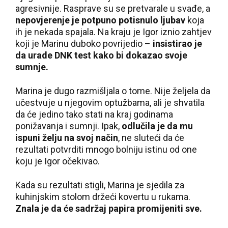
agresivnije. Rasprave su se pretvarale u svađe, a
nepovjerenje je potpuno potisnulo ljubav
koja
ih je nekada spajala. Na kraju je Igor iznio zahtjev
koji je Marinu duboko povrijedio –
insistirao je
da urade DNK test kako bi dokazao svoje
sumnje.
Marina je dugo razmišljala o tome. Nije željela da
učestvuje u njegovim optužbama, ali je shvatila
da će jedino tako stati na kraj godinama
ponižavanja i sumnji. Ipak,
odlučila je da mu
ispuni želju na svoj način
, ne sluteći da će
rezultati potvrditi mnogo bolniju istinu od one
koju je Igor očekivao.
Kada su rezultati stigli, Marina je sjedila za
kuhinjskim stolom držeći kovertu u rukama.
Znala je da će sadržaj papira promijeniti sve.