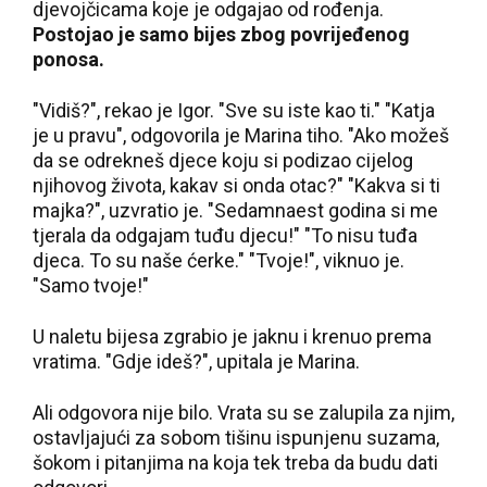
djevojčicama koje je odgajao od rođenja.
Postojao je samo bijes zbog povrijeđenog
ponosa.
"Vidiš?", rekao je Igor. "Sve su iste kao ti." "Katja
je u pravu", odgovorila je Marina tiho. "Ako možeš
da se odrekneš djece koju si podizao cijelog
njihovog života, kakav si onda otac?" "Kakva si ti
majka?", uzvratio je. "Sedamnaest godina si me
tjerala da odgajam tuđu djecu!" "To nisu tuđa
djeca. To su naše ćerke." "Tvoje!", viknuo je.
"Samo tvoje!"
U naletu bijesa zgrabio je jaknu i krenuo prema
vratima. "Gdje ideš?", upitala je Marina.
Ali odgovora nije bilo. Vrata su se zalupila za njim,
ostavljajući za sobom tišinu ispunjenu suzama,
šokom i pitanjima na koja tek treba da budu dati