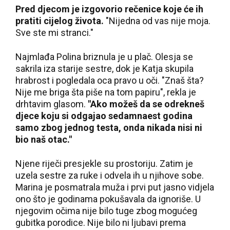
Pred djecom je izgovorio rečenice koje će ih
pratiti cijelog života.
"Nijedna od vas nije moja.
Sve ste mi stranci."
Najmlađa Polina briznula je u plač. Olesja se
sakrila iza starije sestre, dok je Katja skupila
hrabrost i pogledala oca pravo u oči. "Znaš šta?
Nije me briga šta piše na tom papiru", rekla je
drhtavim glasom.
"Ako možeš da se odrekneš
djece koju si odgajao sedamnaest godina
samo zbog jednog testa, onda nikada nisi ni
bio naš otac."
Njene riječi presjekle su prostoriju. Zatim je
uzela sestre za ruke i odvela ih u njihove sobe.
Marina je posmatrala muža i prvi put jasno vidjela
ono što je godinama pokušavala da ignoriše. U
njegovim očima nije bilo tuge zbog mogućeg
gubitka porodice. Nije bilo ni ljubavi prema