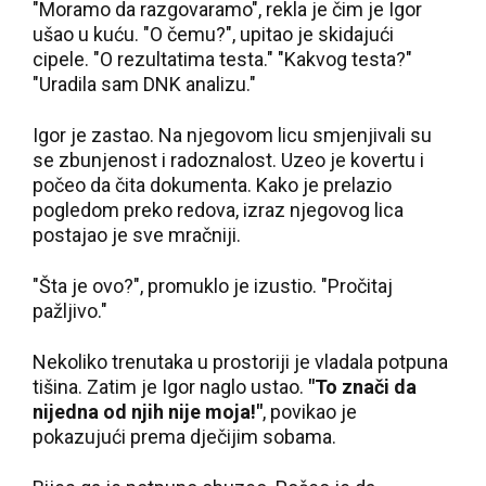
"Moramo da razgovaramo", rekla je čim je Igor
ušao u kuću. "O čemu?", upitao je skidajući
cipele. "O rezultatima testa." "Kakvog testa?"
"Uradila sam DNK analizu."
Igor je zastao. Na njegovom licu smjenjivali su
se zbunjenost i radoznalost. Uzeo je kovertu i
počeo da čita dokumenta. Kako je prelazio
pogledom preko redova, izraz njegovog lica
postajao je sve mračniji.
"Šta je ovo?", promuklo je izustio. "Pročitaj
pažljivo."
Nekoliko trenutaka u prostoriji je vladala potpuna
tišina. Zatim je Igor naglo ustao.
"To znači da
nijedna od njih nije moja!"
, povikao je
pokazujući prema dječijim sobama.