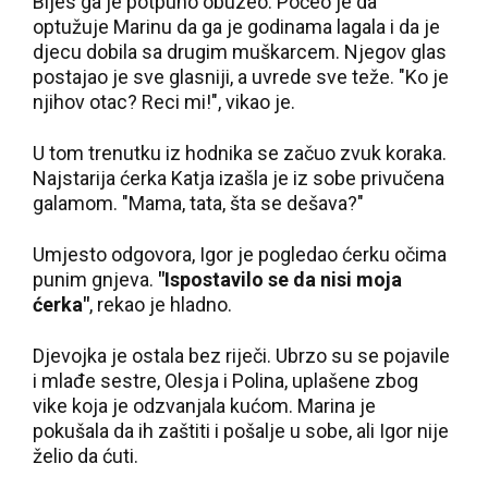
Bijes ga je potpuno obuzeo. Počeo je da
optužuje Marinu da ga je godinama lagala i da je
djecu dobila sa drugim muškarcem. Njegov glas
postajao je sve glasniji, a uvrede sve teže. "Ko je
njihov otac? Reci mi!", vikao je.
U tom trenutku iz hodnika se začuo zvuk koraka.
Najstarija ćerka Katja izašla je iz sobe privučena
galamom. "Mama, tata, šta se dešava?"
Umjesto odgovora, Igor je pogledao ćerku očima
punim gnjeva.
"Ispostavilo se da nisi moja
ćerka"
, rekao je hladno.
Djevojka je ostala bez riječi. Ubrzo su se pojavile
i mlađe sestre, Olesja i Polina, uplašene zbog
vike koja je odzvanjala kućom. Marina je
pokušala da ih zaštiti i pošalje u sobe, ali Igor nije
želio da ćuti.