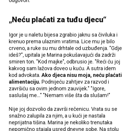
odgovori.
„Neću plaćati za tuđu djecu“
Igor je u naletu bijesa zgrabio jaknu sa čiviluka i
krenuo prema ulaznim vratima. Lice mu je bilo
crveno, a ruke su mu drhtale od uzbuđenja. "Gdje
ideš?", upitala je Marina pokušavajući da zadrži
smiren ton. "Kod majke", odbrusio je. "Reći ću joj
kakvog sam lažova doveo u kuću. A sutra idem
kod advokata.
Ako djeca nisu moja, neću plaćati
alimentaciju.
Podnijeću zahtjev za razvod i
završiću sa ovim jednom zauvijek." "Igore,
saslušaj me..." "Nemam više šta da slušam!"
Nije joj dozvolio da završi rečenicu. Vrata su se
snažno zalupila za njim, a u kući je nastala
neprijatna tišina. Marina je nekoliko trenutaka
nepomično stajala usred dnevne sobe. Na stolu