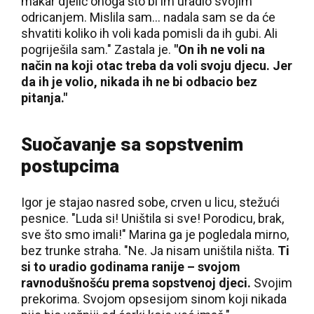
makar djelić onoga što bi im uradio svojim
odricanjem. Mislila sam… nadala sam se da će
shvatiti koliko ih voli kada pomisli da ih gubi. Ali
pogriješila sam." Zastala je.
"On ih ne voli na
način na koji otac treba da voli svoju djecu. Jer
da ih je volio, nikada ih ne bi odbacio bez
pitanja."
Suočavanje sa sopstvenim
postupcima
Igor je stajao nasred sobe, crven u licu, stežući
pesnice. "Luda si! Uništila si sve! Porodicu, brak,
sve što smo imali!" Marina ga je pogledala mirno,
bez trunke straha. "Ne. Ja nisam uništila ništa.
Ti
si to uradio godinama ranije – svojom
ravnodušnošću prema sopstvenoj djeci.
Svojim
prekorima. Svojom opsesijom sinom koji nikada