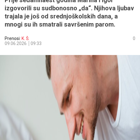
Prije sedamnaest godina Marina i Igor
izgovorili su sudbonosno „da“. Njihova ljubav
trajala je još od srednjoškolskih dana, a
mnogi su ih smatrali savršenim parom.
Prenosi:
K. Š.
0
09.06.2026.
09:33