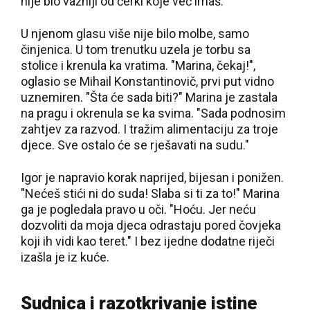
nije bio važniji od ćerki koje već imaš."
U njenom glasu više nije bilo molbe, samo
činjenica. U tom trenutku uzela je torbu sa
stolice i krenula ka vratima. "Marina, čekaj!",
oglasio se Mihail Konstantinovič, prvi put vidno
uznemiren. "Šta će sada biti?" Marina je zastala
na pragu i okrenula se ka svima. "Sada podnosim
zahtjev za razvod. I tražim alimentaciju za troje
djece. Sve ostalo će se rješavati na sudu."
Igor je napravio korak naprijed, bijesan i ponižen.
"Nećeš stići ni do suda! Slaba si ti za to!" Marina
ga je pogledala pravo u oči. "Hoću. Jer neću
dozvoliti da moja djeca odrastaju pored čovjeka
koji ih vidi kao teret." I bez ijedne dodatne riječi
izašla je iz kuće.
Sudnica i razotkrivanje istine