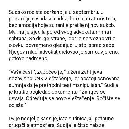
Sudsko ročište održano je u septembru. U
prostoriji je vladala hladna, formalna atmosfera,
bez emocija koje su ranije pratile njihov sukob.
Marina je sjedila pored svog advokata, mirna i
sabrana. Sa druge strane, Igor je nervozno vrtio
olovku, povremeno gledajući u sto ispred sebe.
Njegov mladi advokat djelovao je samouvjereno,
gotovo nadmeno.
"Vaša časti", započeo je, "tuženi zahtijeva
nezavisno DNK vještačenje, jer postoji osnovana
sumnja da je prethodni test manipulisan." Sudija
je kratko pogledao dokumenta. "Zahtjev se
usvaja. Određuje se novo vještačenje. Ročište se
odlaže."
Dvije nedjelje kasnije, ista sudnica, ali potpuno
drugačija atmosfera. Sudija je čitao nalaze