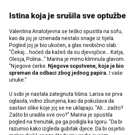
Istina koja je srušila sve optužbe
Valentina Anatoljevna se teško spustila na sofu,
kao da joj je iznenada nestalo snage iz tijela.
Pogled joj je bio ukočen, a glas neobično slab.
"Čekaj… hoćeš da kažeš da su djevojčice… Katja,
Olesja, Polina…" Marina je mirno klimnula glavom.
"Njegove ćerke.
Njegove sopstvene, koje je bio
spreman da odbaci zbog jednog papira.
I vaše
unuke."
U sobi je nastala zategnuta tišina. Larisa se prva
oglasila, vidno zbunjena, kao da pokušava da
sastavi slike koje joj se ne uklapaju. "Ali… zašto?
Zašto bi uradila sve ovo?" Marina je spustila
pogled na trenutak, pa ga podigla ka Igoru. "Da bi
razumio kako izgleda gubitak djece. Da bi osjetio