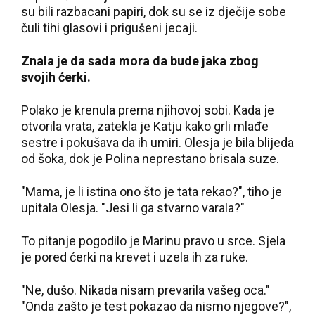
su bili razbacani papiri, dok su se iz dječije sobe
čuli tihi glasovi i prigušeni jecaji.
Znala je da sada mora da bude jaka zbog
svojih ćerki.
Polako je krenula prema njihovoj sobi. Kada je
otvorila vrata, zatekla je Katju kako grli mlađe
sestre i pokušava da ih umiri. Olesja je bila blijeda
od šoka, dok je Polina neprestano brisala suze.
"Mama, je li istina ono što je tata rekao?", tiho je
upitala Olesja. "Jesi li ga stvarno varala?"
To pitanje pogodilo je Marinu pravo u srce. Sjela
je pored ćerki na krevet i uzela ih za ruke.
"Ne, dušo. Nikada nisam prevarila vašeg oca."
"Onda zašto je test pokazao da nismo njegove?",