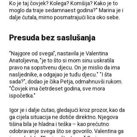
Ko je taj čovjek? Kolega? Komšija? Kako je to
moglo da traje sedamnaest godina?" Marina je i
dalje ćutala, mirno posmatrajući lica oko sebe.
Presuda bez saslušanja
"Najgore od svega", nastavila je Valentina
Anatoljevna, "je to što si mom sinu uskratila
pravo na sopstvenu djecu. On je mislio da ima
nasljednike, a odgajao je tuđu djecu." "I šta
sada?", dodao je čika Petja, odmahnuvši rukom.
"Čovjek ima četrdeset godina, sve mora
ispočetka."
Igor je i dalje ćutao, gledajući kroz prozor, kao da
ga cijela situacija ne dotiče direktno. Njegova
tišina bila je hladna i teška – kao prećutno
odobravanje svega što se govorilo. Valentina ga