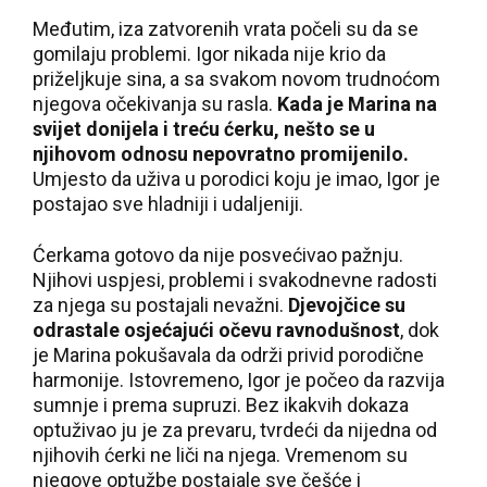
Međutim, iza zatvorenih vrata počeli su da se
gomilaju problemi. Igor nikada nije krio da
priželjkuje sina, a sa svakom novom trudnoćom
njegova očekivanja su rasla.
Kada je Marina na
svijet donijela i treću ćerku, nešto se u
njihovom odnosu nepovratno promijenilo.
Umjesto da uživa u porodici koju je imao, Igor je
postajao sve hladniji i udaljeniji.
Ćerkama gotovo da nije posvećivao pažnju.
Njihovi uspjesi, problemi i svakodnevne radosti
za njega su postajali nevažni.
Djevojčice su
odrastale osjećajući očevu ravnodušnost
, dok
je Marina pokušavala da održi privid porodične
harmonije. Istovremeno, Igor je počeo da razvija
sumnje i prema supruzi. Bez ikakvih dokaza
optuživao ju je za prevaru, tvrdeći da nijedna od
njihovih ćerki ne liči na njega. Vremenom su
njegove optužbe postajale sve češće i