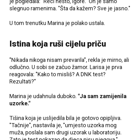
je pogledala: "Reci nešto, Igore." On je samo
slegnuo ramenima. "Šta da kažem? Sve je jasno."
U tom trenutku Marina je polako ustala.
Istina koja ruši cijelu priču
"Nikada nikoga nisam prevarila", rekla je mirno, ali
odlučno. U sobi se začuo žamor. Larisa je prva
reagovala: "Kako to misliš? A DNK test?
Rezultati?"
Marina je udahnula duboko.
"Ja sam zamijenila
uzorke."
Tišina koja je uslijedila bila je gotovo opipljiva.
"Tačnije", nastavila je, "umjesto uzorka mog
muža, poslala sam drugi uzorak u laboratoriju.
Zato je test pokazao da djeca nisu njegova."