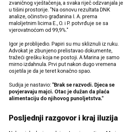
zvaničnog vještačenja, a svaka riječ odzvanjala je
u tišini prostorije. "Na osnovu rezultata DNK
analize, očinstvo građanina I. A. prema
maloljetnim licima E., O. i P. potvrđuje se sa
vjerovatnoćom od 99,9%."
Igor je problijedio. Papiri su mu skliznuli iz ruku.
Advokat je zbunjeno prelistavao dokumente,
tražeći grešku koja ne postoji. A Marina je samo
mirno izdahnula. Prvi put nakon dugo vremena
osjetila je da je teret konačno spao.
Sudija je nastavio:
"Brak se razvodi. Djeca se
povjeravaju majci. Otac je dužan da plaća
alimentaciju do njihovog punoljetstva."
Posljednji razgovor i kraj iluzija