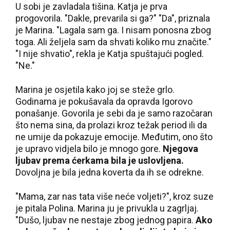
U sobi je zavladala tišina. Katja je prva
progovorila. "Dakle, prevarila si ga?" "Da", priznala
je Marina. "Lagala sam ga. I nisam ponosna zbog
toga. Ali željela sam da shvati koliko mu značite."
"I nije shvatio", rekla je Katja spuštajući pogled.
"Ne."
Marina je osjetila kako joj se steže grlo.
Godinama je pokušavala da opravda Igorovo
ponašanje. Govorila je sebi da je samo razočaran
što nema sina, da prolazi kroz težak period ili da
ne umije da pokazuje emocije. Međutim, ono što
je upravo vidjela bilo je mnogo gore.
Njegova
ljubav prema ćerkama bila je uslovljena.
Dovoljna je bila jedna koverta da ih se odrekne.
"Mama, zar nas tata više neće voljeti?", kroz suze
je pitala Polina. Marina ju je privukla u zagrljaj.
"Dušo, ljubav ne nestaje zbog jednog papira.
Ako