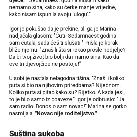
djece."
"Sedamnaest godina slušam kako
nemamo sina, kako su ćerke manje vrijedne,
kako nisam ispunila svoju ‘ulogu’."
Igor je pokušao da je prekine, ali ga je Marina
nadjačala glasom: "Ćuti! Sedamnaest godina
sam ćutala, sada ćeš ti slušati." Prišla je korak
bliže njemu. "Znaš li šta si rekao prošle nedjelje?
Da bi tvoj život bio bolji da imamo sina. Kao da
ove tri djevojčice ne postoje!"
U sobi je nastala nelagodna tišina. "Znaš li koliko
puta si bio na njihovim priredbama? Nijednom.
Koliko puta si pitao kako su? Rijetko. A kada jesi,
to je bilo samo iz obaveze." Igor je odbrusio: "Ja
sam radio! Donosio sam novac!" Marina se gorko
nasmijala.
"Novac nije roditeljstvo."
Suština sukoba