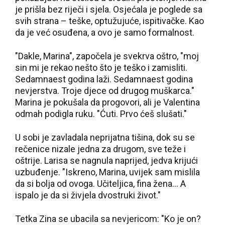
je prišla bez riječi i sjela. Osjećala je poglede sa
svih strana – teške, optužujuće, ispitivačke. Kao
da je već osuđena, a ovo je samo formalnost.
"Dakle, Marina", započela je svekrva oštro, "moj
sin mi je rekao nešto što je teško i zamisliti.
Sedamnaest godina laži. Sedamnaest godina
nevjerstva. Troje djece od drugog muškarca."
Marina je pokušala da progovori, ali je Valentina
odmah podigla ruku. "Ćuti. Prvo ćeš slušati."
U sobi je zavladala neprijatna tišina, dok su se
rečenice nizale jedna za drugom, sve teže i
oštrije. Larisa se nagnula naprijed, jedva krijući
uzbuđenje. "Iskreno, Marina, uvijek sam mislila
da si bolja od ovoga. Učiteljica, fina žena… A
ispalo je da si živjela dvostruki život."
Tetka Zina se ubacila sa nevjericom: "Ko je on?