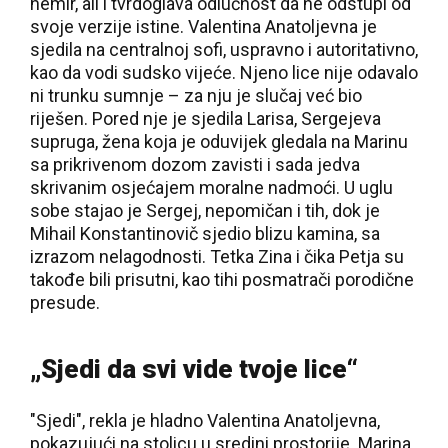
nemir, ali i tvrdoglava odlučnost da ne odstupi od
svoje verzije istine. Valentina Anatoljevna je
sjedila na centralnoj sofi, uspravno i autoritativno,
kao da vodi sudsko vijeće. Njeno lice nije odavalo
ni trunku sumnje – za nju je slučaj već bio
riješen. Pored nje je sjedila Larisa, Sergejeva
supruga, žena koja je oduvijek gledala na Marinu
sa prikrivenom dozom zavisti i sada jedva
skrivanim osjećajem moralne nadmoći. U uglu
sobe stajao je Sergej, nepomičan i tih, dok je
Mihail Konstantinovič sjedio blizu kamina, sa
izrazom nelagodnosti. Tetka Zina i čika Petja su
takođe bili prisutni, kao tihi posmatrači porodične
presude.
„Sjedi da svi vide tvoje lice“
"Sjedi", rekla je hladno Valentina Anatoljevna,
pokazujući na stolicu u sredini prostorije. Marina