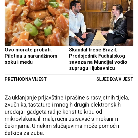
Ovo morate probati:
Skandal trese Brazil:
Piletina u narandžinom
Predsjednik Fudbalskog
soku i medu
saveza na Mundijal vodio
suprugu i ljubavnicu
PRETHODNA VIJEST
SLJEDEĆA VIJEST
Za uklanjanje prljavštine i prašine s rasvjetnih tijela,
zvučnika, tastature i mnogih drugih elektronskih
uređaja i gadgeta radije koristite krpu od
mikrovlakana ili mali, ručni usisavač s mekanim
čekinjama. U nekim slučajevima može pomoći i
četkica za zube.