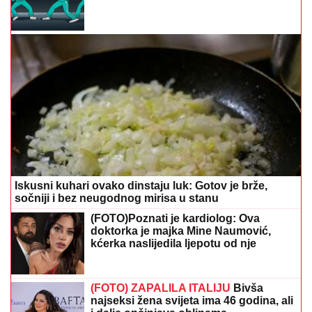
Iskusni kuhari ovako dinstaju luk: Gotov je brže,
sočniji i bez neugodnog mirisa u stanu
(FOTO)Poznati je kardiolog: Ova
doktorka je majka Mine Naumović,
kćerka naslijedila ljepotu od nje
(FOTO) ZAPALILA ITALIJU
Bivša
najseksi žena svijeta ima 46 godina, ali