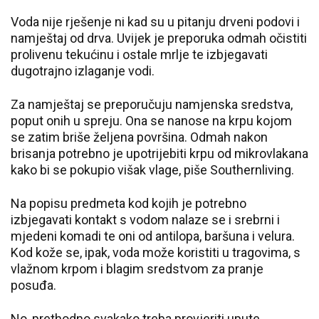
Voda nije rješenje ni kad su u pitanju drveni podovi i
namještaj od drva. Uvijek je preporuka odmah očistiti
prolivenu tekućinu i ostale mrlje te izbjegavati
dugotrajno izlaganje vodi.
Za namještaj se preporučuju namjenska sredstva,
poput onih u spreju. Ona se nanose na krpu kojom
se zatim briše željena površina. Odmah nakon
brisanja potrebno je upotrijebiti krpu od mikrovlakana
kako bi se pokupio višak vlage, piše Southernliving.
Na popisu predmeta kod kojih je potrebno
izbjegavati kontakt s vodom nalaze se i srebrni i
mjedeni komadi te oni od antilopa, baršuna i velura.
Kod kože se, ipak, voda može koristiti u tragovima, s
vlažnom krpom i blagim sredstvom za pranje
posuđa.
No, prethodno svakako treba provjeriti upute