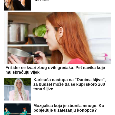
Frižider se kvari zbog ovih grešaka: Pet navika koje
mu skraćuju vijek
Karleuša nastupa na "Danima šljive",
za budžet može da se kupi skoro 200
tona šljive
Mozgalica koja je zbunila mnoge: Ko
pobjeđuje u zatezanju konopca?