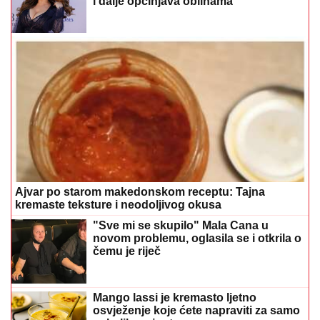
i dalje opčinjava oblinama
Ajvar po starom makedonskom receptu: Tajna
kremaste teksture i neodoljivog okusa
"Sve mi se skupilo" Mala Cana u
novom problemu, oglasila se i otkrila o
čemu je riječ
Mango lassi je kremasto ljetno
osvježenje koje ćete napraviti za samo