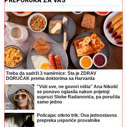
PREPORUKA ZA VAS
Treba da sadrži 3 namirnice: Šta je ZDRAV
DORUČAK prema doktorima sa Harvarda
"Vidi sve, ne govori ništa" Ana Nikolić
se ponovo oglasila nakon prijetnji
supruzi Slobe Radanovića, pa poručila
samo jedno
Policajac otkrio trik: Ova jednostavna
prepreka usporiće provalnike