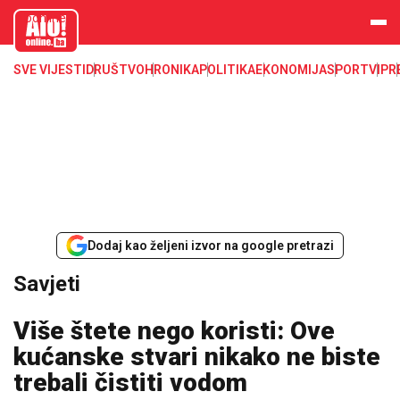
aloonline.b
a
SVE VIJESTI
DRUŠTVO
HRONIKA
POLITIKA
EKONOMIJA
SPORT
VIP
R
Dodaj kao željeni izvor na google pretrazi
Savjeti
Više štete nego koristi: Ove
kućanske stvari nikako ne biste
trebali čistiti vodom