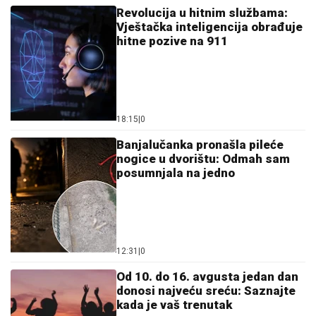
Revolucija u hitnim službama:
Vještačka inteligencija obrađuje
hitne pozive na 911
18:15
|
0
Banjalučanka pronašla pileće
nogice u dvorištu: Odmah sam
posumnjala na jedno
12:31
|
0
Od 10. do 16. avgusta jedan dan
donosi najveću sreću: Saznajte
kada je vaš trenutak