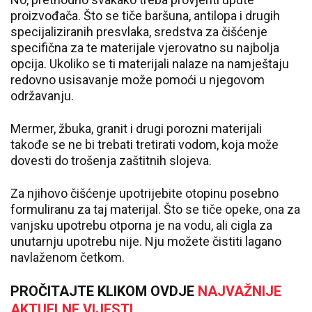
proizvođača. Što se tiče baršuna, antilopa i drugih
specijaliziranih presvlaka, sredstva za čišćenje
specifična za te materijale vjerovatno su najbolja
opcija. Ukoliko se ti materijali nalaze na namještaju
redovno usisavanje može pomoći u njegovom
održavanju.
Mermer, žbuka, granit i drugi porozni materijali
takođe se ne bi trebati tretirati vodom, koja može
dovesti do trošenja zaštitnih slojeva.
Za njihovo čišćenje upotrijebite otopinu posebno
formuliranu za taj materijal. Što se tiče opeke, ona za
vanjsku upotrebu otporna je na vodu, ali cigla za
unutarnju upotrebu nije. Nju možete čistiti lagano
navlaženom četkom.
PROČITAJTE KLIKOM OVDJE
NAJVAŽNIJE
AKTUELNE VIJESTI