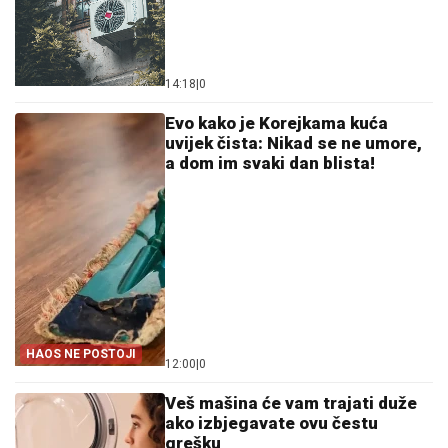
14:18
|
0
Evo kako je Korejkama kuća
uvijek čista: Nikad se ne umore,
a dom im svaki dan blista!
HAOS NE POSTOJI
12:00
|
0
Veš mašina će vam trajati duže
ako izbjegavate ovu čestu
grešku