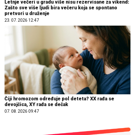
Letnje večeri u gradu više nisu rezervisane za vikend:
Zašto sve više ljudi bira večeru koja se spontano
pretvori u druženje
23. 07. 2026 12:47
Čiji hromozom određuje pol deteta? XX rađa se
devojčica, XY rađa se dečak
07. 08. 2026 09:47