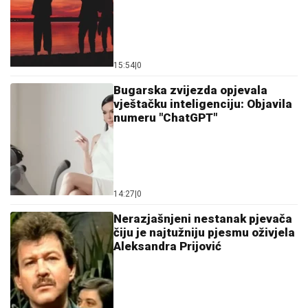
15:54
|
0
Bugarska zvijezda opjevala
vještačku inteligenciju: Objavila
numeru "ChatGPT"
14:27
|
0
Nerazjašnjeni nestanak pjevača
čiju je najtužniju pjesmu oživjela
Aleksandra Prijović