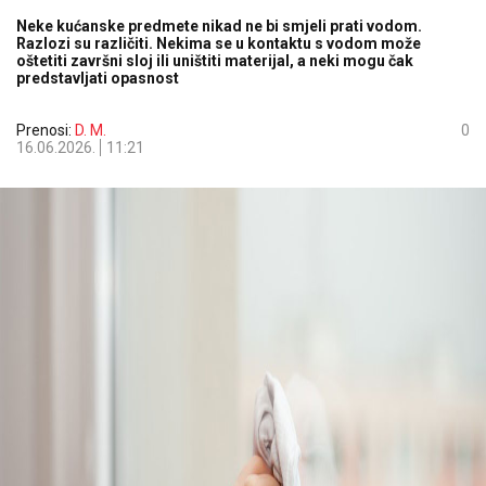
Neke kućanske predmete nikad ne bi smjeli prati vodom.
Razlozi su različiti. Nekima se u kontaktu s vodom može
oštetiti završni sloj ili uništiti materijal, a neki mogu čak
predstavljati opasnost
Prenosi:
D. M.
0
16.06.2026.
11:21