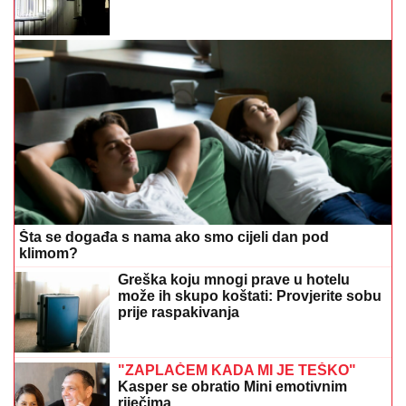
Šta se događa s nama ako smo cijeli dan pod
klimom?
Greška koju mnogi prave u hotelu
može ih skupo koštati: Provjerite sobu
prije raspakivanja
"ZAPLAČEM KADA MI JE TEŠKO"
Kasper se obratio Mini emotivnim
riječima