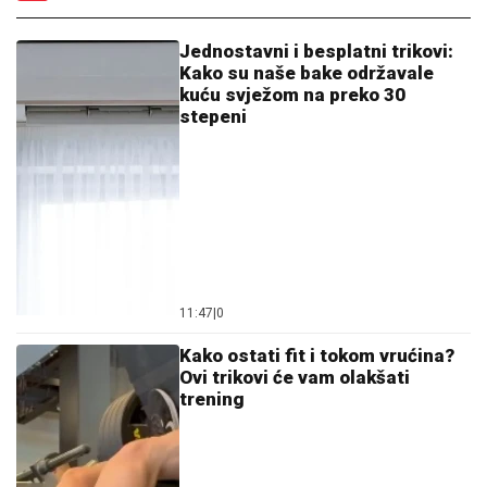
Jednostavni i besplatni trikovi:
Kako su naše bake održavale
kuću svježom na preko 30
stepeni
11:47
|
0
Kako ostati fit i tokom vrućina?
Ovi trikovi će vam olakšati
trening