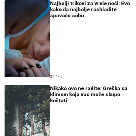
Najbolji trikovi za vrele noći: Evo
kako da najbolje rashladite
spavaću sobu
21:47
|
0
Nikako ovo ne radite: Greška sa
klimom koja vas može skupo
koštati