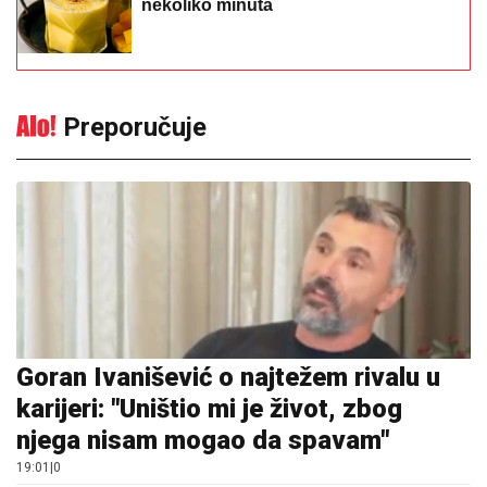
nekoliko minuta
Preporučuje
Goran Ivanišević o najtežem rivalu u
karijeri: "Uništio mi je život, zbog
njega nisam mogao da spavam"
19:01
|
0