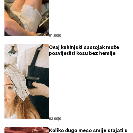
01:00
|
0
Ovaj kuhinjski sastojak može
posvijetliti kosu bez hemije
03:00
|
0
Koliko dugo meso smije stajati u