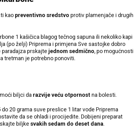
ti kao
preventivno sredstvo
protiv plamenjače i drugih
karbone 1 kašičica blagog tečnog sapuna ili nekoliko kapi
ja (po želji) Priprema i primjena Sve sastojke dobro
ve paradajza prskajte
jednom sedmično
, po mogućnosti
ša tretman je potrebno ponoviti.
moći biljci da
razvije veću otpornost
na bolesti.
5 do 20 grama suve preslice 1 litar vode Priprema
tavite da se ohladi i procijedite. Dobijeni preparat
skajte biljke
svakih sedam do deset dana
.