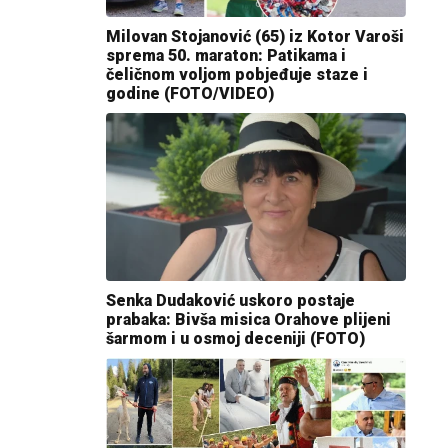
Milovan Stojanović (65) iz Kotor Varoši
sprema 50. maraton: Patikama i
čeličnom voljom pobjeđuje staze i
godine (FOTO/VIDEO)
Senka Dudaković uskoro postaje
prabaka: Bivša misica Orahove plijeni
šarmom i u osmoj deceniji (FOTO)