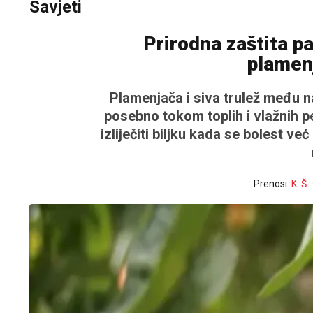
Savjeti
Prirodna zaštita pa
plamenj
Plamenjača i siva trulež među n
posebno tokom toplih i vlažnih 
izliječiti biljku kada se bolest v
Prenosi:
K. Š.