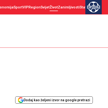
onomija
Sport
VIP
Region
Svijet
Život
Zanimljivosti
Stav
SP2026
Dodaj kao željeni izvor na google pretrazi