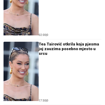
02:00
|
0
Tea Tairović otkrila koja pjesma
joj zauzima posebno mjesto u
srcu
17:50
|
0