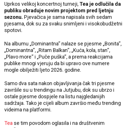
Uprkos velikoj koncertnoj turneji,
Tea je odlučila da
publiku obraduje novim projektom pred ljetnju
sezonu.
Pjevačica je sama napisala svih sedam
pjesama, dok su za svaku snimljeni i visokobudžetni
spotovi.
Na albumu „Dominantna“ nalaze se pjesme „Bonita“,
„Dominantna“, „Ritam Balkan“, „Kuća, kola, stan“,
„Plavo more“ i „Puče puška“, a prema reakcijama
publike mnogi vjeruju da bi upravo ove numere
mogle obilježiti ljeto 2026. godine.
Samo dva sata nakon objavljivanja čak tri pjesme
završile su u trendingu na Jutjubu, dok su ubrzo i
ostale pjesme dospjele na listu najgledanijih
sadržaja. Tako je cijeli album završio među trending
videima na platformi.
Tea
se tim povodom oglasila i na društvenim