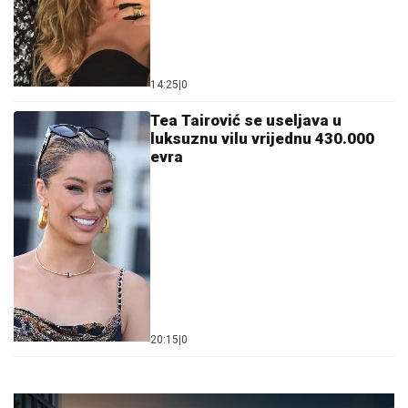
14:25
|
0
Tea Tairović se useljava u
luksuznu vilu vrijednu 430.000
evra
20:15
|
0