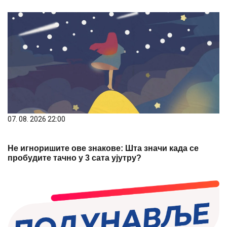
07. 08. 2026 22:00
Не игноришите ове знакове: Шта значи када се
пробудите тачно у 3 сата ујутру?