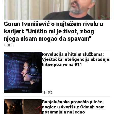
Goran Ivanišević o najtežem rivalu u
karijeri: "Uništio mi je život, zbog
njega nisam mogao da spavam"
19:01
|
0
Revolucija u hitnim službama:
Vještačka inteligencija obrađuje
hitne pozive na 911
18:15
|
0
Banjalučanka pronašla pileće
nogice u dvorištu: Odmah sam
posumnjala na jedno