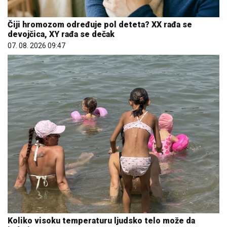
Čiji hromozom određuje pol deteta? XX rađa se
devojčica, XY rađa se dečak
07. 08. 2026 09:47
Koliko visoku temperaturu ljudsko telo može da