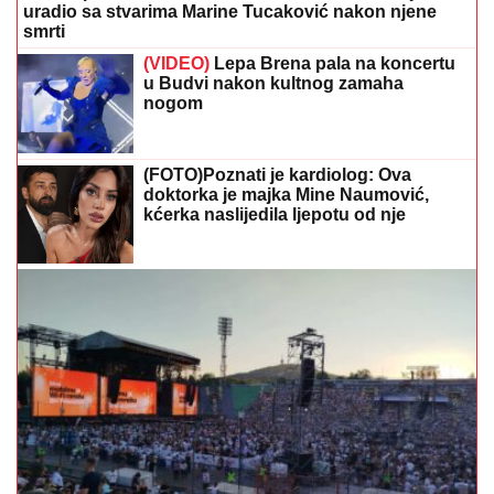
uradio sa stvarima Marine Tucaković nakon njene
smrti
(VIDEO)
Lepa Brena pala na koncertu
u Budvi nakon kultnog zamaha
nogom
(FOTO)Poznati je kardiolog: Ova
doktorka je majka Mine Naumović,
kćerka naslijedila ljepotu od nje