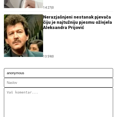
14:27
|
0
Nerazjašnjeni nestanak pjevača
čiju je najtužniju pjesmu oživjela
Aleksandra Prijović
13:59
|
0