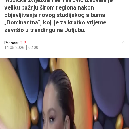
Muzička zvijezda Tea Tairović izazvala je
veliku pažnju širom regiona nakon
objavljivanja novog studijskog albuma
„Dominantna“, koji je za kratko vrijeme
završio u trendingu na Jutjubu.
Prenosi:
T. B.
0
14.05.2026.
02:00