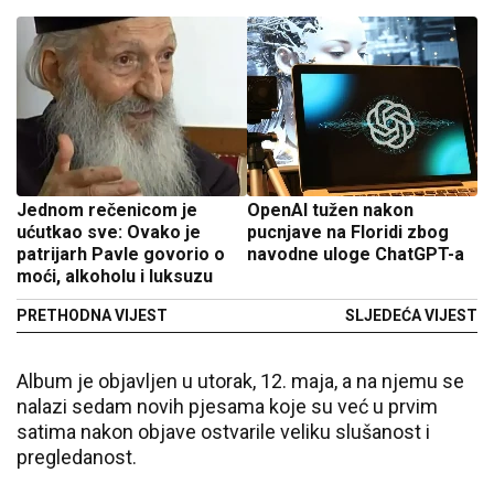
Jednom rečenicom je
OpenAI tužen nakon
ućutkao sve: Ovako je
pucnjave na Floridi zbog
patrijarh Pavle govorio o
navodne uloge ChatGPT-a
moći, alkoholu i luksuzu
PRETHODNA VIJEST
SLJEDEĆA VIJEST
Album je objavljen u utorak, 12. maja, a na njemu se
nalazi sedam novih pjesama koje su već u prvim
satima nakon objave ostvarile veliku slušanost i
pregledanost.