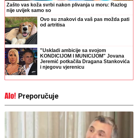
Zašto vas koža svrbi nakon plivanja u moru: Razlog
nije uvijek samo so
Ovo su znakovi da vaš pas možda pati
od artritisa
"Uskladi ambicije sa svojom
KONDICIJOM I MUNICIJOM" Jovana
Jeremić potkačila Dragana Stankovića
i njegovu vjerenicu
Preporučuje