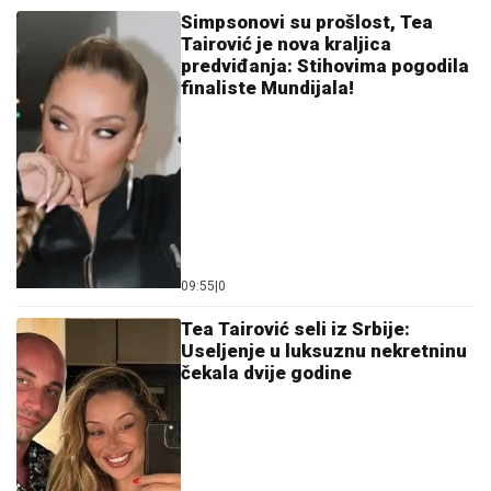
Simpsonovi su prošlost, Tea
Tairović je nova kraljica
predviđanja: Stihovima pogodila
finaliste Mundijala!
09:55
|
0
Tea Tairović seli iz Srbije:
Useljenje u luksuznu nekretninu
čekala dvije godine