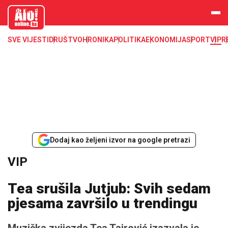
aloonline.b
a
SVE VIJESTI
DRUŠTVO
HRONIKA
POLITIKA
EKONOMIJA
SPORT
VIP
R
Dodaj kao željeni izvor na google pretrazi
VIP
Tea srušila Jutjub: Svih sedam
pjesama završilo u trendingu