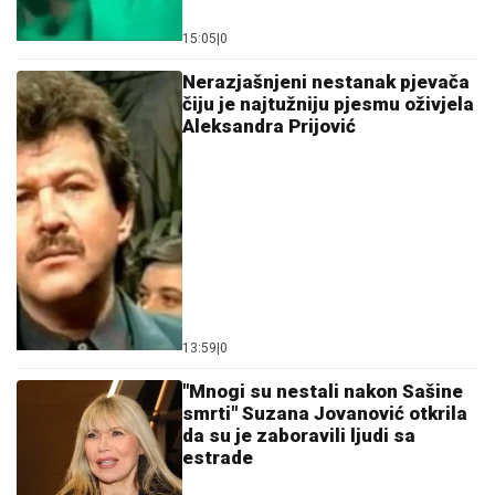
15:05
|
0
Nerazjašnjeni nestanak pjevača
čiju je najtužniju pjesmu oživjela
Aleksandra Prijović
13:59
|
0
"Mnogi su nestali nakon Sašine
smrti" Suzana Jovanović otkrila
da su je zaboravili ljudi sa
estrade