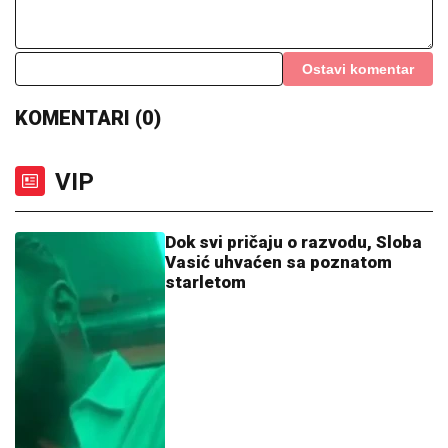
Ostavi komentar
KOMENTARI (0)
VIP
Dok svi pričaju o razvodu, Sloba
Vasić uhvaćen sa poznatom
starletom