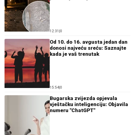
12:31
|
0
Od 10. do 16. avgusta jedan dan
donosi najveću sreću: Saznajte
kada je vaš trenutak
15:54
|
0
Bugarska zvijezda opjevala
vještačku inteligenciju: Objavila
numeru "ChatGPT"