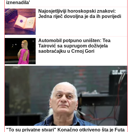
iznenadila'
Najosjetljiviji horoskopski znakovi:
Jedna riječ dovoljna je da ih povrijedi
Automobil potpuno uništen: Tea
Tairović sa suprugom doživjela
saobraćajku u Crnoj Gori
"To su privatne stvari" Konačno otkriveno šta je Futa