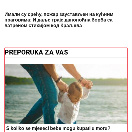
Имали су срећу, пожар заустављен на кућним
праговима: И даље траје даноноћна борба са
ватреном стихијом код Краљева
PREPORUKA ZA VAS
S koliko se mjeseci bebe mogu kupati u moru?