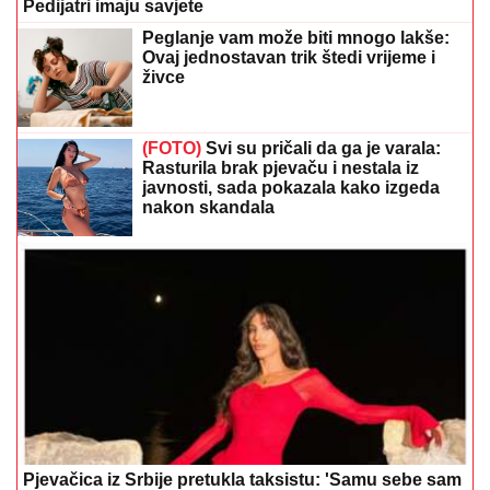
Pedijatri imaju savjete
Peglanje vam može biti mnogo lakše:
Ovaj jednostavan trik štedi vrijeme i
živce
(FOTO)
Svi su pričali da ga je varala:
Rasturila brak pjevaču i nestala iz
javnosti, sada pokazala kako izgeda
nakon skandala
Pjevačica iz Srbije pretukla taksistu: 'Samu sebe sam