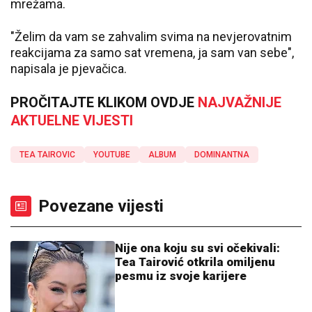
mrežama.
"Želim da vam se zahvalim svima na nevjerovatnim
reakcijama za samo sat vremena, ja sam van sebe",
napisala je pjevačica.
PROČITAJTE KLIKOM OVDJE
NAJVAŽNIJE
AKTUELNE VIJESTI
TEA TAIROVIC
YOUTUBE
ALBUM
DOMINANTNA
Povezane vijesti
Nije ona koju su svi očekivali:
Tea Tairović otkrila omiljenu
pesmu iz svoje karijere