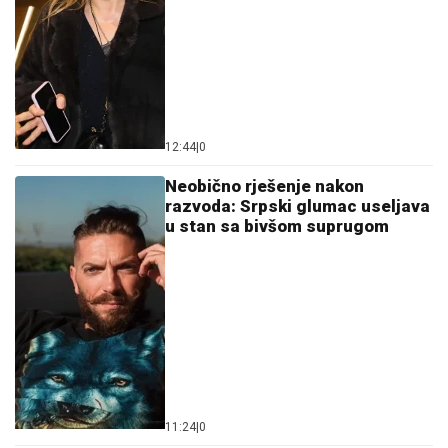
12:44
|
0
Neobično rješenje nakon
razvoda: Srpski glumac useljava
u stan sa bivšom suprugom
11:24
|
0