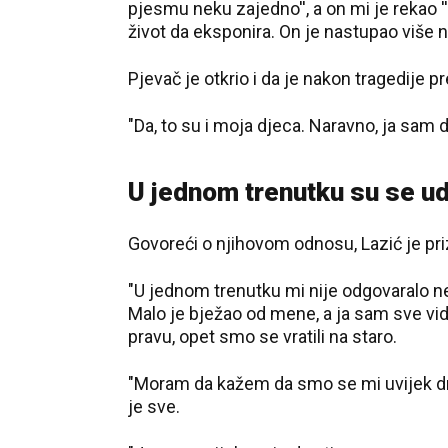
pjesmu neku zajedno'', a on mi je rekao ''
život da eksponira. On je nastupao više neg
Pjevač je otkrio i da je nakon tragedije p
"Da, to su i moja djeca. Naravno, ja sam d
U jednom trenutku su se uda
Govoreći o njihovom odnosu, Lazić je pri
"U jednom trenutku mi nije odgovaralo 
Malo je bježao od mene, a ja sam sve vidi
pravu, opet smo se vratili na staro.
"Moram da kažem da smo se mi uvijek dr
je sve.