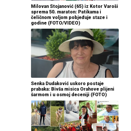
Milovan Stojanović (65) iz Kotor Varoši
sprema 50. maraton: Patikama i
čeličnom voljom pobjeđuje staze i
godine (FOTO/VIDEO)
Senka Dudaković uskoro postaje
prabaka: Bivša misica Orahove plijeni
šarmom i u osmoj deceniji (FOTO)