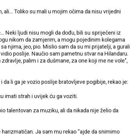
 ali... Toliko su mali u mojim očima da nisu vrijedni
.. Neki ljudi nisu mogli da dođu, bili su spriječeni iz
 mogu nikom da zamjerim, a mogu pojedinim kolegama
 njima, jeo, pio. Mislio sam da su mi prijatelji, a gurali
vidio poslije. Naučio sam pametnu stvar na Hilandaru.
zdravlje, palim i za dušmane, za one koji me ne vole",
 da li ga je vozio poslije bratovljeve pogibije, rekao je:
mati strah i uvijek ću ga voziti.
bio talentovan za muziku, ali da nikada nije želio da
je harizmatičan. Ja sam mu rekao ''ajde da snimimo