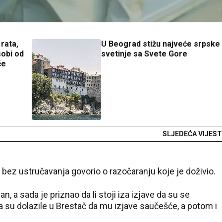
rata,
U Beograd stižu najveće srpske
sobi od
svetinje sa Svete Gore
će
SLJEDEĆA VIJEST
e bez ustručavanja govorio o razočaranju koje je doživio.
, a sada je priznao da li stoji iza izjave da su se
 su dolazile u Brestač da mu izjave saučešće, a potom i