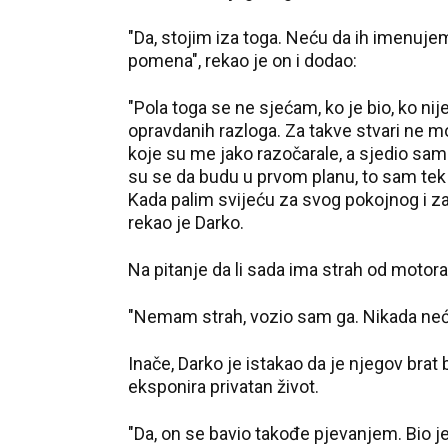
"Da, stojim iza toga. Neću da ih imenujem,
pomena", rekao je on i dodao:
"Pola toga se ne sjećam, ko je bio, ko nije.
opravdanih razloga. Za takve stvari ne
koje su me jako razočarale, a sjedio sam sa
su se da budu u prvom planu, to sam tek 
Kada palim svijeću za svog pokojnog i za 
rekao je Darko.
Na pitanje da li sada ima strah od motora i
"Nemam strah, vozio sam ga. Nikada neću i
Inače, Darko je istakao da je njegov brat 
eksponira privatan život.
"Da, on se bavio takođe pjevanjem. Bio 