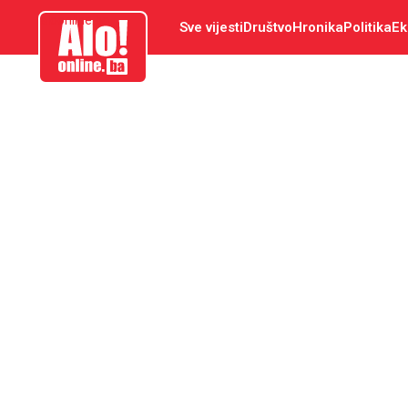
aloonline.ba
Sve vijesti
Društvo
Hronika
Politika
Ek