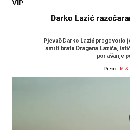
VIP
Darko Lazić razočara
Pjevač Darko Lazić progovorio j
smrti brata Dragana Lazića, ist
ponašanje po
Prenosi:
M. S.