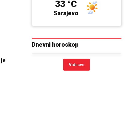
33 °C
Sarajevo
Dnevni horoskop
 je
Vidi sve