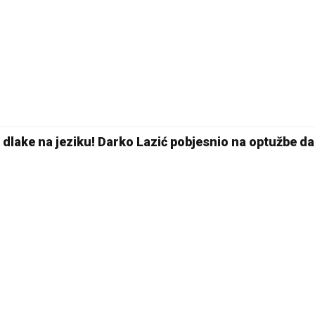
29 °C
Pale
 dlake na jeziku! Darko Lazić pobjesnio na optužbe da