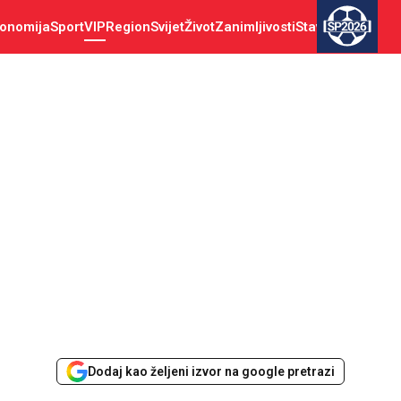
onomija
Sport
VIP
Region
Svijet
Život
Zanimljivosti
Stav
SP2026
Dodaj kao željeni izvor na google pretrazi