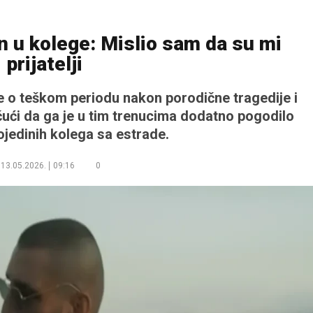
n u kolege: Mislio sam da su mi
prijatelji
e o teškom periodu nakon porodične tragedije i
ičući da ga je u tim trenucima dodatno pogodilo
jedinih kolega sa estrade.
13.05.2026.
09:16
0