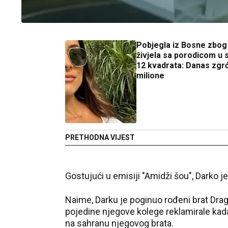
Pobjegla iz Bosne zbog 
živjela sa porodicom u 
12 kvadrata: Danas zgr
milione
PRETHODNA VIJEST
Gostujući u emisiji "Amidži šou", Darko j
Naime, Darku je poginuo rođeni brat Dragan
pojedine njegove kolege reklamirale kada
na sahranu njegovog brata.