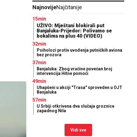
Najnovije
Najčitanije
15min
UŽIVO: Mještani blokirali put
Banjaluka-Prijedor: Polivamo se
bokalima na plus 40 (VIDEO)
32min
Psiholozi protiv uvođenja putničkih aviona
bez prozora
37min
Banjaluka: Zbog vrućine povećan broj
intervencija Hitne pomoći
49min
Uhapšeni u akciji "Trasa" sproveden u OJT
Banjaluka
57min
U Srbiji otkrivena dva slučaja groznice
zapadnog Nila
Vidi sve