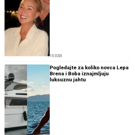
15:02
|
0
Pogledajte za koliko novca Lepa
Brena i Boba iznajmljuju
luksuznu jahtu