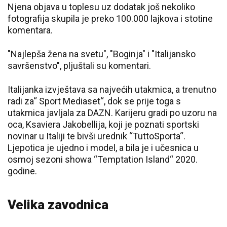
Njena objava u toplesu uz dodatak još nekoliko
fotografija skupila je preko 100.000 lajkova i stotine
komentara.
"Najlepša žena na svetu", "Boginja" i "Italijansko
savršenstvo", pljuštali su komentari.
Italijanka izvještava sa najvećih utakmica, a trenutno
radi za“ Sport Mediaset“, dok se prije toga s
utakmica javljala za DAZN. Karijeru gradi po uzoru na
oca, Ksaviera Jakobellija, koji je poznati sportski
novinar u Italiji te bivši urednik “TuttoSporta“.
Ljepotica je ujedno i model, a bila je i učesnica u
osmoj sezoni showa “Temptation Island“ 2020.
godine.
Velika zavodnica