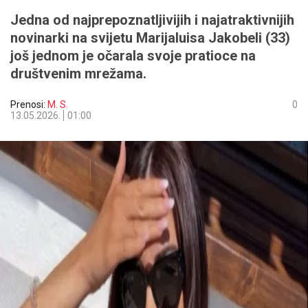
Jedna od najprepoznatljivijih i najatraktivnijih
novinarki na svijetu Marijaluisa Jakobeli (33)
još jednom je očarala svoje pratioce na
društvenim mrežama.
Prenosi:
M. S.
0
13.05.2026.
01:00