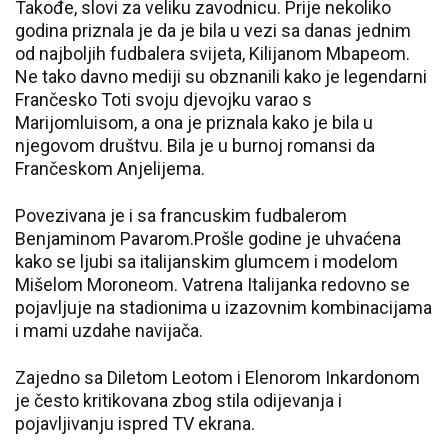
Takođe, slovi za veliku zavodnicu. Prije nekoliko
godina priznala je da je bila u vezi sa danas jednim
od najboljih fudbalera svijeta, Kilijanom Mbapeom.
Ne tako davno mediji su obznanili kako je legendarni
Frančesko Toti svoju djevojku varao s
Marijomluisom, a ona je priznala kako je bila u
njegovom društvu. Bila je u burnoj romansi da
Frančeskom Anjelijema.
Povezivana je i sa francuskim fudbalerom
Benjaminom Pavarom.Prošle godine je uhvaćena
kako se ljubi sa italijanskim glumcem i modelom
Mišelom Moroneom. Vatrena Italijanka redovno se
pojavljuje na stadionima u izazovnim kombinacijama
i mami uzdahe navijača.
Zajedno sa Diletom Leotom i Elenorom Inkardonom
je često kritikovana zbog stila odijevanja i
pojavljivanju ispred TV ekrana.