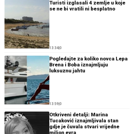
Turisti izglasali 4 zemlje u koje
se ne bi vratili ni besplatno
13:34
|
0
Pogledajte za koliko novca Lepa
Brena i Boba iznajmljuju
luksuznu jahtu
13:59
|
0
Otkriveni detalji: Marina
Tucaković iznajmljivala stan
gdje je čuvala stvari vrijedne
milion evra