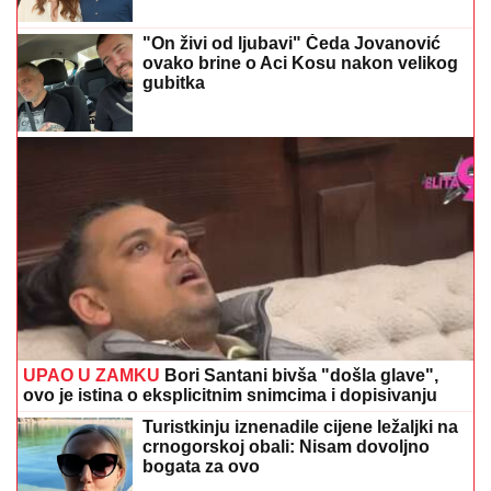
"On živi od ljubavi" Čeda Jovanović
ovako brine o Aci Kosu nakon velikog
gubitka
UPAO U ZAMKU
Bori Santani bivša "došla glave",
ovo je istina o eksplicitnim snimcima i dopisivanju
Turistkinju iznenadile cijene ležaljki na
crnogorskoj obali: Nisam dovoljno
bogata za ovo