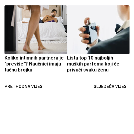
Koliko intimnih partnera je
Lista top 10 najboljih
"previše"? Naučnici imaju
muških parfema koji će
tačnu brojku
privući svaku ženu
PRETHODNA VIJEST
SLJEDEĆA VIJEST