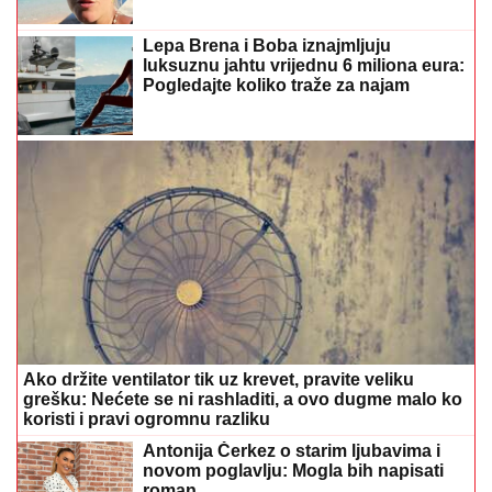
Lepa Brena i Boba iznajmljuju
luksuznu jahtu vrijednu 6 miliona eura:
Pogledajte koliko traže za najam
Ako držite ventilator tik uz krevet, pravite veliku
grešku: Nećete se ni rashladiti, a ovo dugme malo ko
koristi i pravi ogromnu razliku
Antonija Čerkez o starim ljubavima i
novom poglavlju: Mogla bih napisati
roman