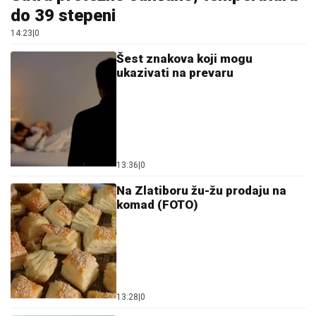
do 39 stepeni
14:23
|
0
Šest znakova koji mogu
ukazivati na prevaru
13:36
|
0
Na Zlatiboru žu-žu prodaju na
komad (FOTO)
13:28
|
0