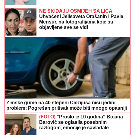
NE SKIDAJU OSMIJEH SA LICA
Uhvaćeni Jelisaveta Orašanin i Pavle
Mensur, na fotografijama koje su
objavljene sve se vidi
Zimske gume na 40 stepeni Celzijusa nisu jedini
problem: Pogrešan pritisak može biti mnogo opasniji
(FOTO)
"Prošlo je 10 godina" Bojana
Barović se oglasila posebnim
razlogom, emocije je savladale