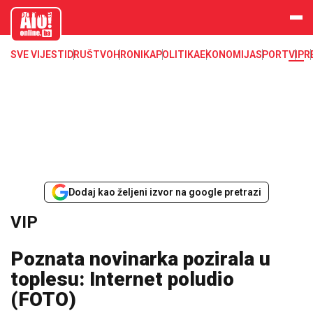
aloonline.b
a
SVE VIJESTI
DRUŠTVO
HRONIKA
POLITIKA
EKONOMIJA
SPORT
VIP
R
Dodaj kao željeni izvor na google pretrazi
VIP
Poznata novinarka pozirala u
toplesu: Internet poludio
(FOTO)