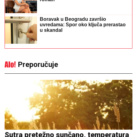
Boravak u Beogradu završio
uvredama: Spor oko ključa prerastao
u skandal
Preporučuje
Sutra pretežno sunčano, temperatura