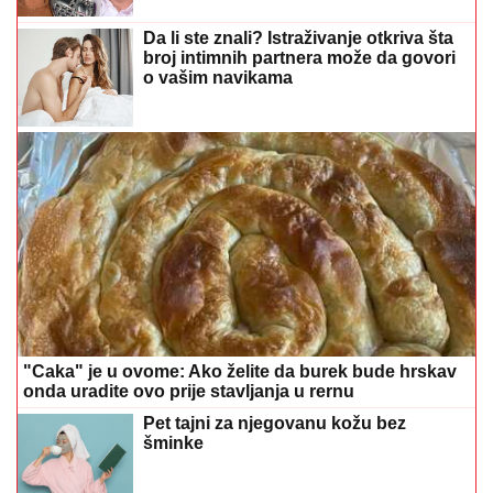
Da li ste znali? Istraživanje otkriva šta
broj intimnih partnera može da govori
o vašim navikama
"Caka" je u ovome: Ako želite da burek bude hrskav
onda uradite ovo prije stavljanja u rernu
Pet tajni za njegovanu kožu bez
šminke