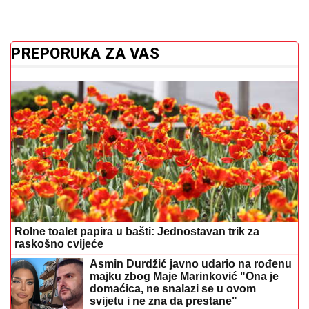
PREPORUKA ZA VAS
Rolne toalet papira u bašti: Jednostavan trik za
raskošno cvijeće
Asmin Durdžić javno udario na rođenu
majku zbog Maje Marinković "Ona je
domaćica, ne snalazi se u ovom
svijetu i ne zna da prestane"