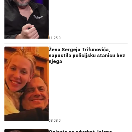
11:25
|
0
Žena Sergeja Trifunovića,
napustila policijsku stanicu bez
njega
08:08
|
0