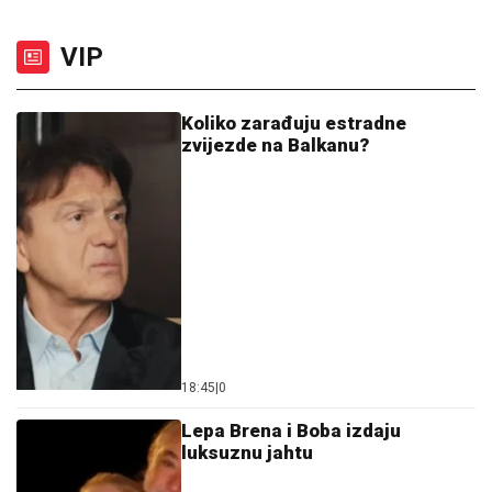
VIP
Koliko zarađuju estradne
zvijezde na Balkanu?
18:45
|
0
Lepa Brena i Boba izdaju
luksuznu jahtu