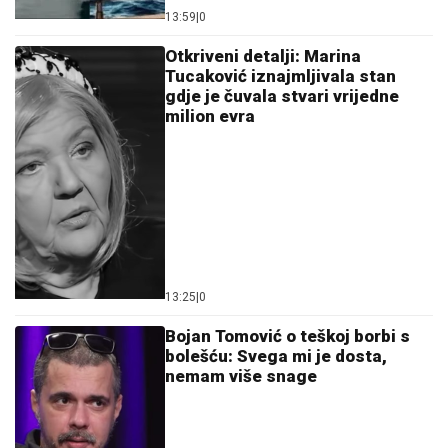
13:59
|
0
Otkriveni detalji: Marina
Tucaković iznajmljivala stan
gdje je čuvala stvari vrijedne
milion evra
13:25
|
0
Bojan Tomović o teškoj borbi s
bolešću: Svega mi je dosta,
nemam više snage