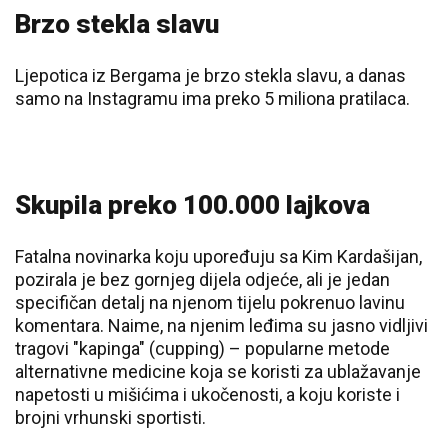
Brzo stekla slavu
Ljepotica iz Bergama je brzo stekla slavu, a danas
samo na Instagramu ima preko 5 miliona pratilaca.
Skupila preko 100.000 lajkova
Fatalna novinarka koju upoređuju sa Kim Kardašijan,
pozirala je bez gornjeg dijela odjeće, ali je jedan
specifičan detalj na njenom tijelu pokrenuo lavinu
komentara. Naime, na njenim leđima su jasno vidljivi
tragovi "kapinga" (cupping) – popularne metode
alternativne medicine koja se koristi za ublažavanje
napetosti u mišićima i ukočenosti, a koju koriste i
brojni vrhunski sportisti.