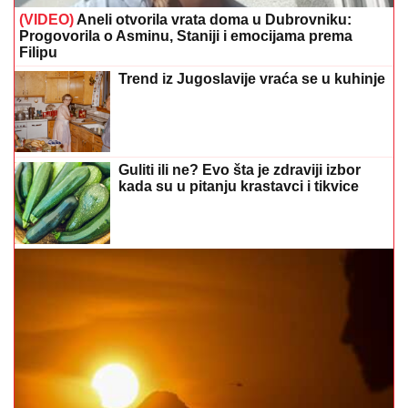
(VIDEO)
Aneli otvorila vrata doma u Dubrovniku:
Progovorila o Asminu, Staniji i emocijama prema
Filipu
Trend iz Jugoslavije vraća se u kuhinje
Guliti ili ne? Evo šta je zdraviji izbor
kada su u pitanju krastavci i tikvice