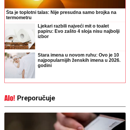
Šta je toplotni talas: Nije presudna samo brojka na
termometru
Ljekari razbili najveći mit o toalet
papiru: Evo zašto 4 sloja nisu najbolji
izbor
Stara imena u novom ruhu: Ovo je 10
najpopularnijih ženskih imena u 2026.
godini
Preporučuje