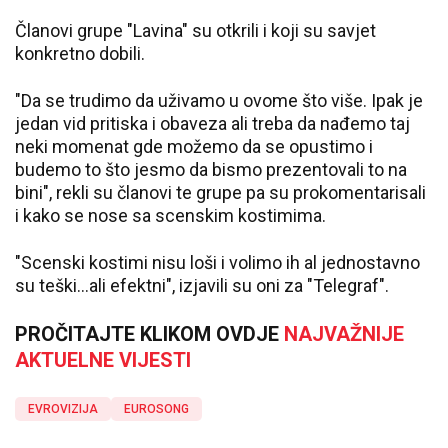
Članovi grupe "Lavina" su otkrili i koji su savjet
konkretno dobili.
"Da se trudimo da uživamo u ovome što više. Ipak je
jedan vid pritiska i obaveza ali treba da nađemo taj
neki momenat gde možemo da se opustimo i
budemo to što jesmo da bismo prezentovali to na
bini", rekli su članovi te grupe pa su prokomentarisali
i kako se nose sa scenskim kostimima.
"Scenski kostimi nisu loši i volimo ih al jednostavno
su teški...ali efektni", izjavili su oni za "Telegraf".
PROČITAJTE KLIKOM OVDJE
NAJVAŽNIJE
AKTUELNE VIJESTI
EVROVIZIJA
EUROSONG