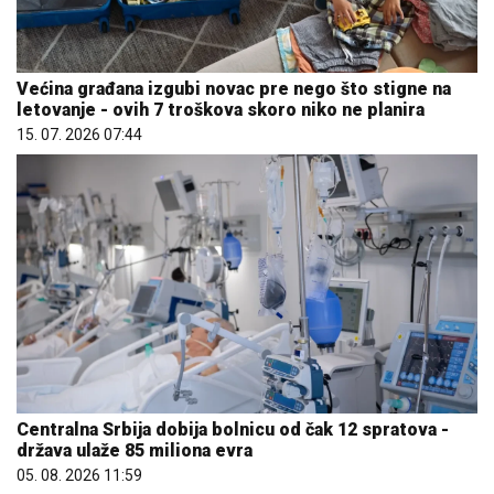
Većina građana izgubi novac pre nego što stigne na
letovanje - ovih 7 troškova skoro niko ne planira
15. 07. 2026 07:44
Centralna Srbija dobija bolnicu od čak 12 spratova -
država ulaže 85 miliona evra
05. 08. 2026 11:59