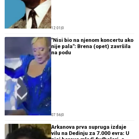
12:01
|
0
"Nisi bio na njenom koncertu ako
nije pala": Brena (opet) završila
na podu
07:56
|
0
Arkanova prva supruga izdaje
vilu na Dedinju za 7.000 evra: U