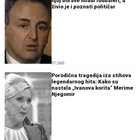
njoj borave mladi fudbaleri, a
živio je i poznati političar
07:26
|
0
Porodična tragedija iza stihova
legendarnog hita: Kako su
nastala „Ivanova korita” Merime
Njegomir