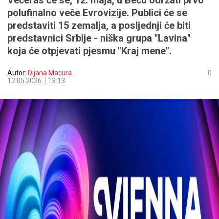
Večeras će se, 12. maja, u Beču održati prvo
polufinalno veče Evrovizije. Publici će se
predstaviti 15 zemalja, a posljednji će biti
predstavnici Srbije - niška grupa "Lavina"
koja će otpjevati pjesmu "Kraj mene".
Autor:
Dijana Macura
0
12.05.2026.
13:13