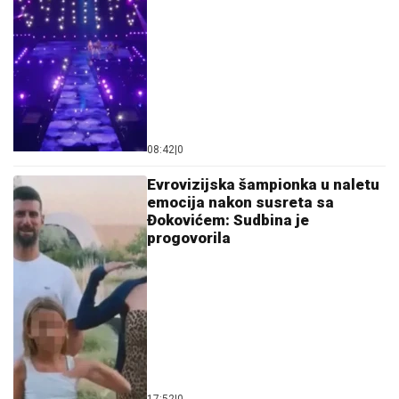
08:42
|
0
Evrovizijska šampionka u naletu
emocija nakon susreta sa
Đokovićem: Sudbina je
progovorila