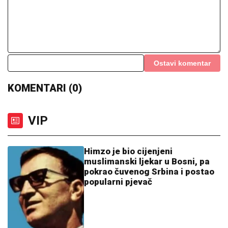
Ostavi komentar
KOMENTARI (0)
VIP
Himzo je bio cijenjeni
muslimanski ljekar u Bosni, pa
pokrao čuvenog Srbina i postao
popularni pjevač