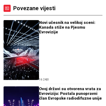
Povezane vijesti
Novi učesnik na velikoj sceni:
Kanada stiže na Pjesmu
Evrovizije
16:24
|
0
Ovoj državi su otvorena vrata za
Evroviziju: Postala punopravni
član Evropske radiodifuzne unije