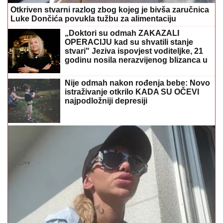
Otkriven stvarni razlog zbog kojeg je bivša zaručnica
Luke Dončića povukla tužbu za alimentaciju
„Doktori su odmah ZAKAZALI
OPERACIJU kad su shvatili stanje
stvari" Jeziva ispovjest voditeljke, 21
godinu nosila nerazvijenog blizanca u
tijelu
Nije odmah nakon rođenja bebe: Novo
istraživanje otkrilo KADA SU OČEVI
najpodložniji depresiji