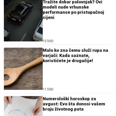
Tražite dobar polovnjak? Ovi
modeli nude vrhunske
performanse po pristupačnoj
cijeni
10:56
|
0
Malo ko zna čemu služi rupa na
varjači: Kada saznate,
koristićete je drugačije!
11:59
|
0
Numerološki horoskop za
avgust: Evo šta donosi vašem
broju životnog puta