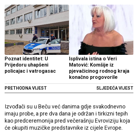
Poznat identitet: U
Isplivala istina o Veri
Prijedoru uhapšeni
Matović: Komšije iz
policajac i vatrogasac
pjevačicinog rodnog kraja
konačno progovorile
PRETHODNA VIJEST
SLJEDEĆA VIJEST
Izvođači su u Beču već danima gd‌je svakodnevno
imaju probe, a pre dva dana je održan i tirkizni tepih
kao predceremonija pred večerašnju Evroviziju koja
će okupiti muzičke predstavnike iz cijele Evrope.