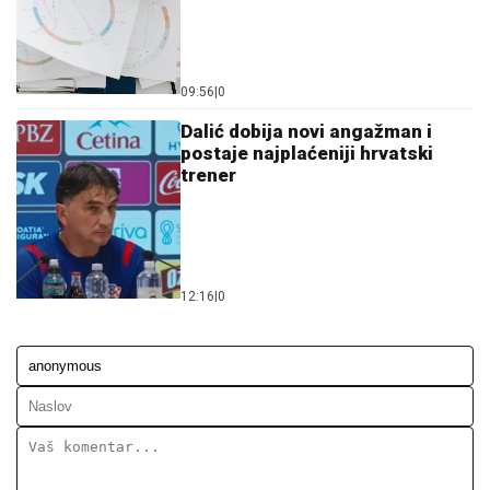
09:56
|
0
Dalić dobija novi angažman i
postaje najplaćeniji hrvatski
trener
12:16
|
0