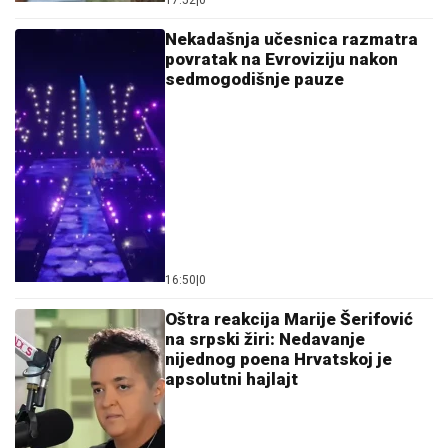
17:52
|
0
Nekadašnja učesnica razmatra
povratak na Evroviziju nakon
sedmogodišnje pauze
16:50
|
0
Oštra reakcija Marije Šerifović
na srpski žiri: Nedavanje
nijednog poena Hrvatskoj je
apsolutni hajlajt