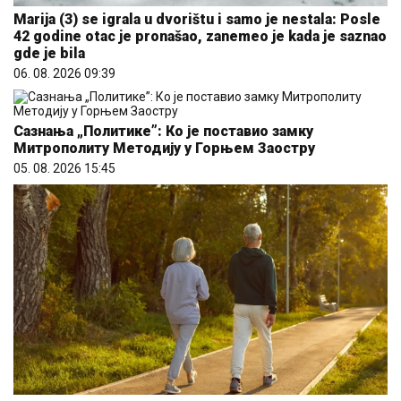
Marija (3) se igrala u dvorištu i samo je nestala: Posle
42 godine otac je pronašao, zanemeo je kada je saznao
gde je bila
06. 08. 2026 09:39
Сазнања „Политике”: Ко је поставио замку
Митрополиту Методију у Горњем Заостру
05. 08. 2026 15:45