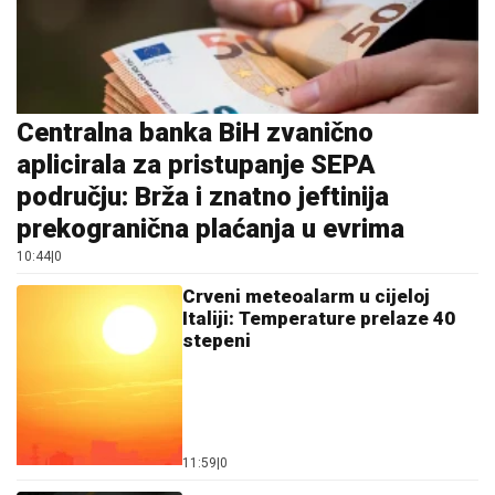
Centralna banka BiH zvanično
aplicirala za pristupanje SEPA
području: Brža i znatno jeftinija
prekogranična plaćanja u evrima
10:44
|
0
Crveni meteoalarm u cijeloj
Italiji: Temperature prelaze 40
stepeni
11:59
|
0