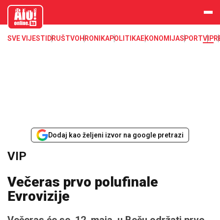
aloonline.b
a
SVE VIJESTI
DRUŠTVO
HRONIKA
POLITIKA
EKONOMIJA
SPORT
VIP
R
Dodaj kao željeni izvor na google pretrazi
VIP
Večeras prvo polufinale
Evrovizije