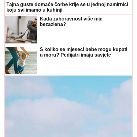
Tajna guste domaće čorbe krije se u jednoj namirnici
koju svi imamo u kuhinji
Kada zaboravnost više nije
bezazlena?
S koliko se mjeseci bebe mogu kupati
u moru? Pedijatri imaju savjete