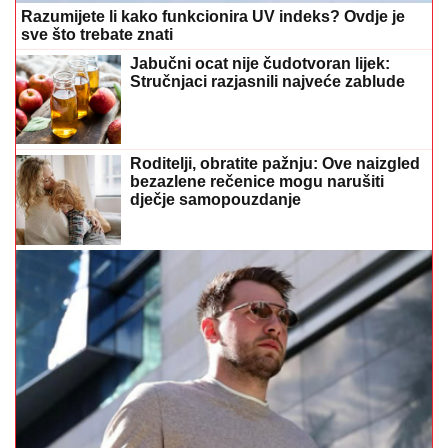
Razumijete li kako funkcionira UV indeks? Ovdje je
sve što trebate znati
Jabučni ocat nije čudotvoran lijek:
Stručnjaci razjasnili najveće zablude
Roditelji, obratite pažnju: Ove naizgled
bezazlene rečenice mogu narušiti
dječje samopouzdanje