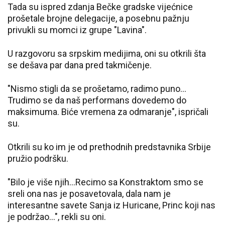
Tada su ispred zdanja Bečke gradske vijećnice
prošetale brojne delegacije, a posebnu pažnju
privukli su momci iz grupe "Lavina".
U razgovoru sa srpskim medijima, oni su otkrili šta
se dešava par dana pred takmičenje.
"Nismo stigli da se prošetamo, radimo puno...
Trudimo se da naš performans dovedemo do
maksimuma. Biće vremena za odmaranje", ispričali
su.
Otkrili su ko im je od prethodnih predstavnika Srbije
pružio podršku.
"Bilo je više njih...Recimo sa Konstraktom smo se
sreli ona nas je posavetovala, dala nam je
interesantne savete Sanja iz Huricane, Princ koji nas
je podržao...", rekli su oni.