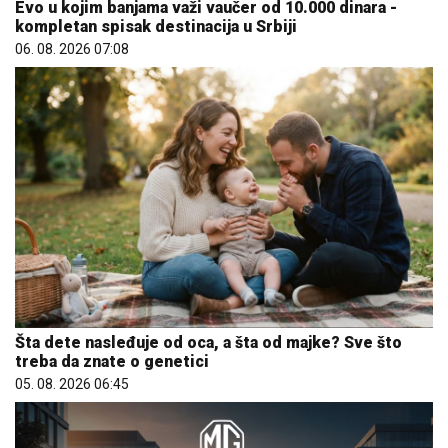
Evo u kojim banjama važi vaučer od 10.000 dinara -
kompletan spisak destinacija u Srbiji
06. 08. 2026 07:08
Šta dete nasleđuje od oca, a šta od majke? Sve što
treba da znate o genetici
05. 08. 2026 06:45