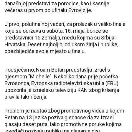
današnjoj predstavi za porodice, kao i kasnije
večeras u prvom polufinalu Evrovizije.
U prvoj polufinalnoj večeri, za prolazak u veliko finale
koje se održava u subotu, 16. maja, boriće se
predstavnici 15 zemalja, među kojima su Srbija i
Hrvatska. Deset najboljih, odlukom žirija i publike,
obezbijediće svoje mjesto u finalu.
Podsjećamo, Noam Betan predstavlja Izrael s
pjesmom "Michelle". Nekoliko dana prije početka
Evrosonga, Evropska radiotelevizijska unija (EBU)
upozorila je izraelsku televiziju KAN zbog kršenja
pravila takmičenja.
Problem je nastao zbog promotivnog videa u kojem
Betan na 13 jezika poziva gledaoce da za Izrael
glasaju deset puta. Iako promotivne poruke kojima
izvođači pozivaju publiku na glasanje nisu