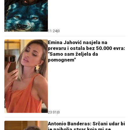
11:24
|
0
Emina Jahović nasjela na
prevaru i ostala bez 50.000 evra:
"Samo sam željela da
pomognem"
23:01
|
0
Antonio Banderas: Srčani udar bi
je najbolja stvar koja mi se