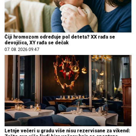
Čiji hromozom određuje pol deteta? XX rađa se
devojčica, XY rađa se dečak
07. 08. 2026 09:47
Letnje večeri u gradu više nisu rezervisane za vikend: