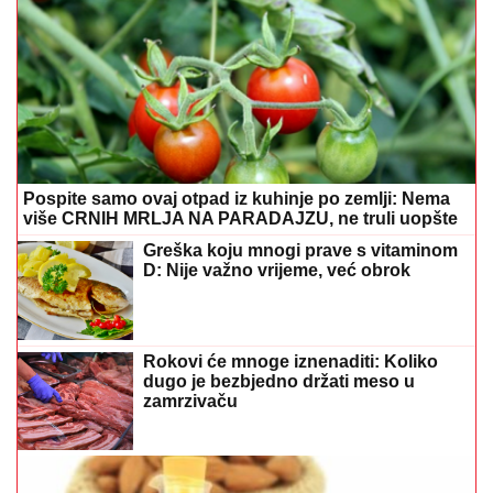
Pospite samo ovaj otpad iz kuhinje po zemlji: Nema
više CRNIH MRLJA NA PARADAJZU, ne truli uopšte
Greška koju mnogi prave s vitaminom
D: Nije važno vrijeme, već obrok
Rokovi će mnoge iznenaditi: Koliko
dugo je bezbjedno držati meso u
zamrzivaču