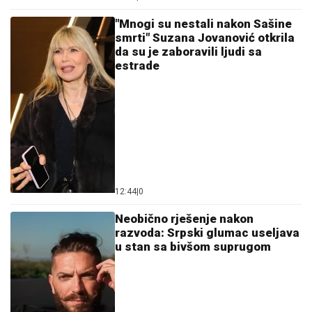
"Mnogi su nestali nakon Sašine
smrti" Suzana Jovanović otkrila
da su je zaboravili ljudi sa
estrade
12:44
|
0
Neobično rješenje nakon
razvoda: Srpski glumac useljava
u stan sa bivšom suprugom