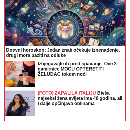
Dnevni horoskop: Jedan znak očekuje iznenađenje,
drugi mora paziti na odluke
Izbjegavajte ih pred spavanje: Ove 3
namirnice MOGU OPTERETITI
ŽELUDAC tokom noći
(FOTO) ZAPALILA ITALIJU
Bivša
najseksi žena svijeta ima 46 godina, ali
i dalje opčinjava oblinama