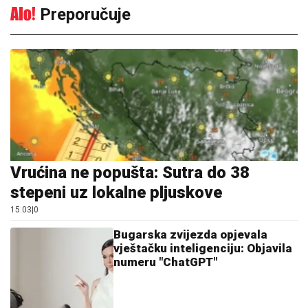
Preporučuje
Vrućina ne popušta: Sutra do 38
stepeni uz lokalne pljuskove
15:03
|
0
Bugarska zvijezda opjevala
vještačku inteligenciju: Objavila
numeru "ChatGPT"