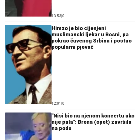
13:53
|
0
Himzo je bio cijenjeni
muslimanski ljekar u Bosni, pa
pokrao čuvenog Srbina i postao
popularni pjevač
12:01
|
0
"Nisi bio na njenom koncertu ako
nije pala": Brena (opet) završila
na podu