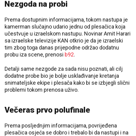
Nezgoda na probi
Prema dostupnim informacijama, tokom nastupa je
kamerman slučajno udario jednu od plesačica koja
učestvuje u izraelskom nastupu. Novinar Amit Harari
sa izraelske televizije KAN otkrio je da je izraelski
tim zbog toga danas prijepodne održao dodatnu
probu iza scene, prenosi
b92
.
Detalji same nezgode za sada nisu poznati, ali cilj
dodatne probe bio je bolje usklađivanje kretanja
snimateljske ekipe i plesača kako bi se izbjegli slični
problemi tokom prenosa uživo.
Večeras prvo polufinale
Prema posljednjim informacijama, povrijeđena
plesačica osjeća se dobro i trebalo bi da nastupi i na