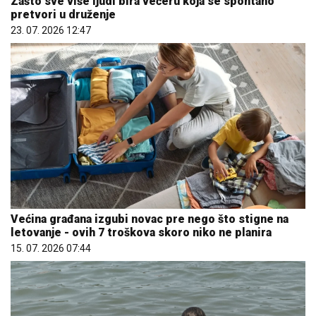
Zašto sve više ljudi bira večeru koja se spontano
pretvori u druženje
23. 07. 2026 12:47
Većina građana izgubi novac pre nego što stigne na
letovanje - ovih 7 troškova skoro niko ne planira
15. 07. 2026 07:44