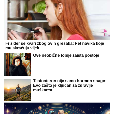
Frižider se kvari zbog ovih grešaka: Pet navika koje
mu skraćuju vijek
Ove neobične fobije zaista postoje
Testosteron nije samo hormon snage:
Evo zašto je ključan za zdravlje
muškarca