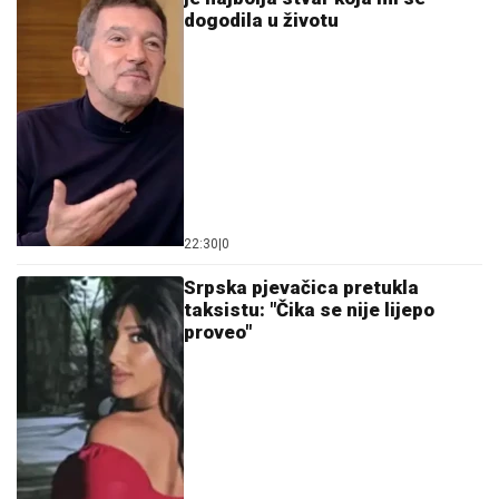
dogodila u životu
22:30
|
0
Srpska pjevačica pretukla
taksistu: "Čika se nije lijepo
proveo"