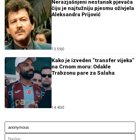
Nerazjašnjeni nestanak pjevača
čiju je najtužniju pjesmu oživjela
Aleksandra Prijović
13:59
|
0
Kako je izveden “transfer vijeka”
na Crnom moru: Odakle
Trabzonu pare za Salaha
14:40
|
0