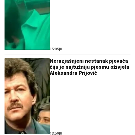
15:05
|
0
Nerazjašnjeni nestanak pjevača
čiju je najtužniju pjesmu oživjela
Aleksandra Prijović
13:59
|
0