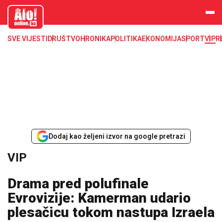
aloonline.b
a
SVE VIJESTI
DRUŠTVO
HRONIKA
POLITIKA
EKONOMIJA
SPORT
VIP
R
Dodaj kao željeni izvor na google pretrazi
VIP
Drama pred polufinale
Evrovizije: Kamerman udario
plesačicu tokom nastupa Izraela