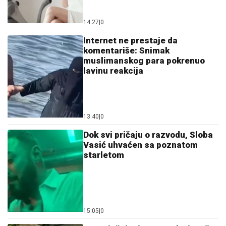
14:27
|
0
Internet ne prestaje da
komentariše: Snimak
muslimanskog para pokrenuo
lavinu reakcija
13:40
|
0
Dok svi pričaju o razvodu, Sloba
Vasić uhvaćen sa poznatom
starletom
15:05
|
0