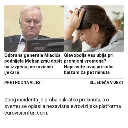
Odbrana generala Mladića
Glavobolja vas ubija pri
podnijela Mehanizmu dopis
promjeni vremena?
na izvještaj nezavisnih
Napravite ovaj prirodni
ljekara
balzam za pet minuta
PRETHODNA VIJEST
SLJEDEĆA VIJEST
Zbog incidenta je proba nakratko prekinuta, a o
svemu se oglasila nezavisna evrovizijska platforma
eurovisionfun.com.