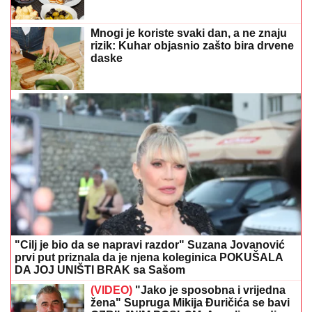
Mnogi je koriste svaki dan, a ne znaju
rizik: Kuhar objasnio zašto bira drvene
daske
"Cilj je bio da se napravi razdor" Suzana Jovanović
prvi put priznala da je njena koleginica POKUŠALA
DA JOJ UNIŠTI BRAK sa Sašom
(VIDEO)
"Jako je sposobna i vrijedna
žena" Supruga Mikija Đuričića se bavi