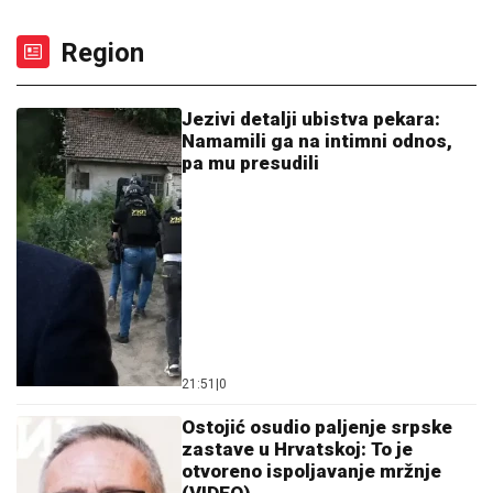
Region
Jezivi detalji ubistva pekara:
Namamili ga na intimni odnos,
pa mu presudili
21:51
|
0
Ostojić osudio paljenje srpske
zastave u Hrvatskoj: To je
otvoreno ispoljavanje mržnje
(VIDEO)