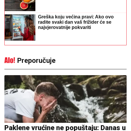
Greška koju većina pravi: Ako ovo
radite svaki dan vaš frižider će se
najvjerovatnije pokvariti
Preporučuje
Paklene vrućine ne popuštaju: Danas u