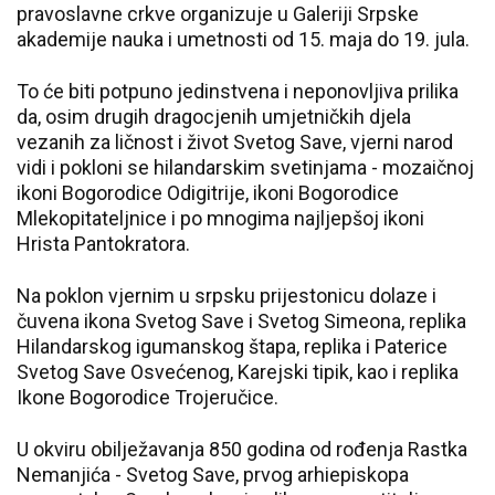
pravoslavne crkve organizuje u Galeriji Srpske
akademije nauka i umetnosti od 15. maja do 19. jula.
To će biti potpuno jedinstvena i neponovljiva prilika
da, osim drugih dragocjenih umjetničkih djela
vezanih za ličnost i život Svetog Save, vjerni narod
vidi i pokloni se hilandarskim svetinjama - mozaičnoj
ikoni Bogorodice Odigitrije, ikoni Bogorodice
Mlekopitateljnice i po mnogima najljepšoj ikoni
Hrista Pantokratora.
Na poklon vjernim u srpsku prijestonicu dolaze i
čuvena ikona Svetog Save i Svetog Simeona, replika
Hilandarskog igumanskog štapa, replika i Paterice
Svetog Save Osvećenog, Karejski tipik, kao i replika
Ikone Bogorodice Trojeručice.
U okviru obilježavanja 850 godina od rođenja Rastka
Nemanjića - Svetog Save, prvog arhiepiskopa