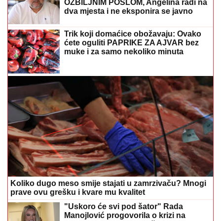
OZBILJNIM POSLOM, Angelina radi na
dva mjesta i ne eksponira se javno
Trik koji domaćice obožavaju: Ovako
ćete oguliti PAPRIKE ZA AJVAR bez
muke i za samo nekoliko minuta
Koliko dugo meso smije stajati u zamrzivaču? Mnogi
prave ovu grešku i kvare mu kvalitet
"Uskoro će svi pod šator" Rada
Manojlović progovorila o krizi na