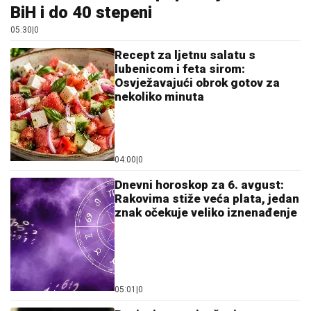
BiH i do 40 stepeni
05:30
|
0
Recept za ljetnu salatu s
lubenicom i feta sirom:
Osvježavajući obrok gotov za
nekoliko minuta
04:00
|
0
Dnevni horoskop za 6. avgust:
Rakovima stiže veća plata, jedan
znak očekuje veliko iznenađenje
05:01
|
0