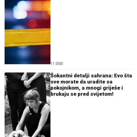
11:05
|
0
Šokantni detalji sahrana: Evo šta
sve morate da uradite sa
pokojnikom, a mnogi griješe i
brukaju se pred svijetom!