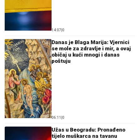
14:07
|
0
Danas je Blaga Marija: Vjernici
se mole za zdravlje i mir, a ovaj
običaj u kući mnogi i danas
poštuju
06:11
|
0
Užas u Beogradu: Pronađeno
tijelo muškarca na tavanu