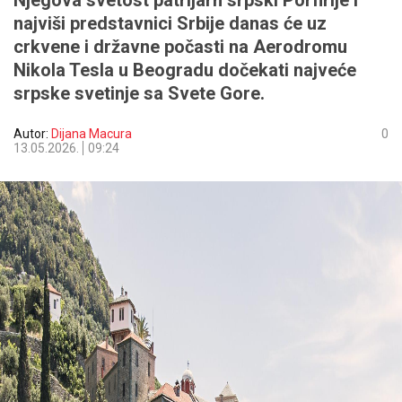
Njegova svetost patrijarh srpski Porfirije i
najviši predstavnici Srbije danas će uz
crkvene i državne počasti na Aerodromu
Nikola Tesla u Beogradu dočekati najveće
srpske svetinje sa Svete Gore.
Autor:
Dijana Macura
0
13.05.2026.
09:24