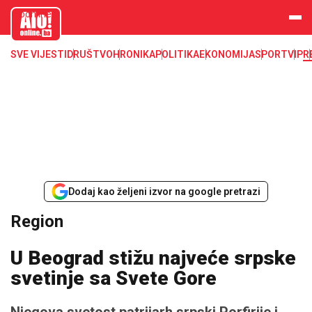
aloonline.b
a
SVE VIJESTI
DRUŠTVO
HRONIKA
POLITIKA
EKONOMIJA
SPORT
VIP
R
Dodaj kao željeni izvor na google pretrazi
Region
U Beograd stižu najveće srpske
svetinje sa Svete Gore