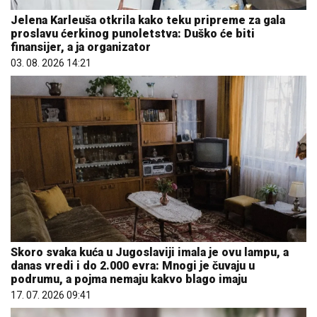
Jelena Karleuša otkrila kako teku pripreme za gala
proslavu ćerkinog punoletstva: Duško će biti
finansijer, a ja organizator
03. 08. 2026 14:21
Skoro svaka kuća u Jugoslaviji imala je ovu lampu, a
danas vredi i do 2.000 evra: Mnogi je čuvaju u
podrumu, a pojma nemaju kakvo blago imaju
17. 07. 2026 09:41