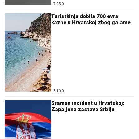
17:05
|
0
Turistkinja dobila 700 evra
kazne u Hrvatskoj zbog galame
15:10
|
0
Sraman incident u Hrvatskoj:
Zapaljena zastava Srbije