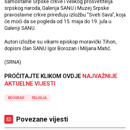
samostalne Srpske crkve i velikog prosvetitelja
srpskog naroda, Galerija SANU i Muzej Srpske
pravoslavne crkve priređuju izložbu "Sveti Sava", koja
će moći da se pogleda od 15. maja do 19. jula u
Galeriji SANU.
Autori izložbe su vikarni episkop moravički Tihon,
dopisni član SANU Igor Borozan i Miljana Matić.
(SRNA)
PROČITAJTE KLIKOM OVDJE
NAJVAŽNIJE
AKTUELNE VIJESTI
BEOGRAD
RELIGIJA
Povezane vijesti