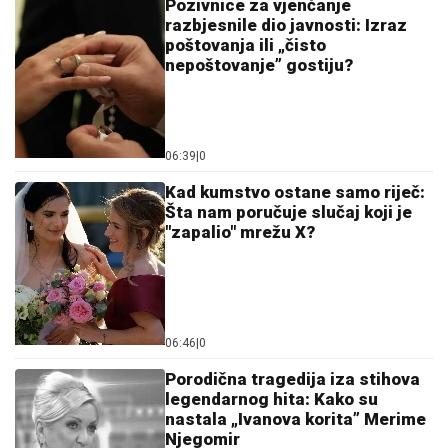
Pozivnice za vjenčanje
razbjesnile dio javnosti: Izraz
poštovanja ili „čisto
nepoštovanje” gostiju?
06:39
|
0
Kad kumstvo ostane samo riječ:
Šta nam poručuje slučaj koji je
"zapalio" mrežu X?
06:46
|
0
Porodična tragedija iza stihova
legendarnog hita: Kako su
nastala „Ivanova korita” Merime
Njegomir