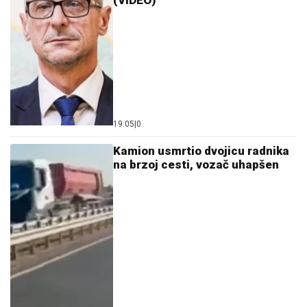
19:05
|
0
Kamion usmrtio dvojicu radnika
na brzoj cesti, vozač uhapšen