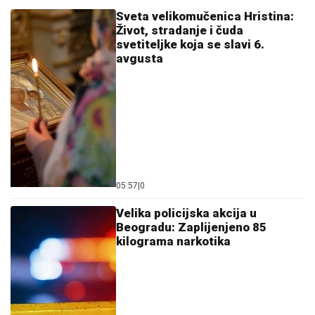
Sveta velikomučenica Hristina:
Život, stradanje i čuda
svetiteljke koja se slavi 6.
avgusta
05:57
|
0
Velika policijska akcija u
Beogradu: Zaplijenjeno 85
kilograma narkotika