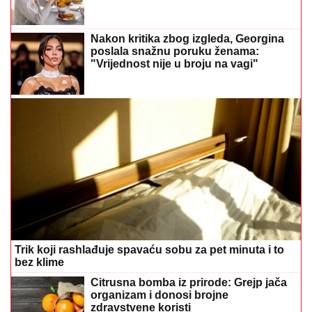
Nakon kritika zbog izgleda, Georgina
poslala snažnu poruku ženama:
"Vrijednost nije u broju na vagi"
Trik koji rashlađuje spavaću sobu za pet minuta i to
bez klime
Citrusna bomba iz prirode: Grejp jača
organizam i donosi brojne
zdravstvene koristi