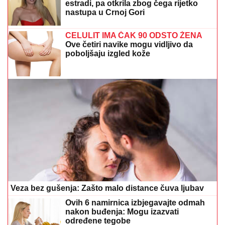
estradi, pa otkrila zbog čega rijetko
nastupa u Crnoj Gori
CELULIT IMA ČAK 90 ODSTO ŽENA
Ove četiri navike mogu vidljivo da
poboljšaju izgled kože
Veza bez gušenja: Zašto malo distance čuva ljubav
Ovih 6 namirnica izbjegavajte odmah
nakon buđenja: Mogu izazvati
određene tegobe