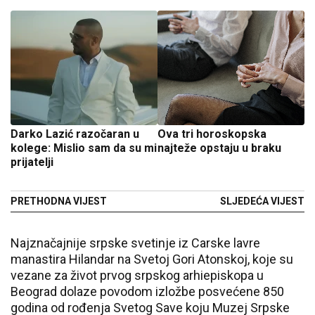
Darko Lazić razočaran u
Ova tri horoskopska
kolege: Mislio sam da su mi
najteže opstaju u braku
prijatelji
PRETHODNA VIJEST
SLJEDEĆA VIJEST
Najznačajnije srpske svetinje iz Carske lavre
manastira Hilandar na Svetoj Gori Atonskoj, koje su
vezane za život prvog srpskog arhiepiskopa u
Beograd dolaze povodom izložbe posvećene 850
godina od rođenja Svetog Save koju Muzej Srpske