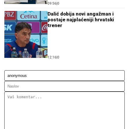
09:56
|
0
Dalić dobija novi angažman i
postaje najplaćeniji hrvatski
trener
12:16
|
0