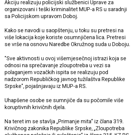
Akciju realizuju policijski službenici Uprave za
organizovani i teški kriminalitet MUP-a RS u saradnji
sa Policijskom upravom Doboj.
Kako se navodi u saopštenju, u toku su pretresi na
više lokacija koje koriste osumnjičena lica. Pretresi
se vrše na osnovu Naredbe Okružnog suda u Doboju.
"Sve aktivnosti u ovoj višemjesečnoj istrazi koja se
odnosi na sprečavanje zloupotreba u vezi sa
polaganjem vozačkih ispita se realizuju pod
nadzorom Republičkog javnog tužilaštva Republike
Srpske", pojašnjavaju iz MUP-a RS.
Uhapšene osobe se sumnjiče da su počomile više
koruptivnih krivičnih djela.
Na teret im se stavlja „Primanje mita“ iz člana 319.
Krivičnog zakonika Republike Srpske, „Zloupotreba