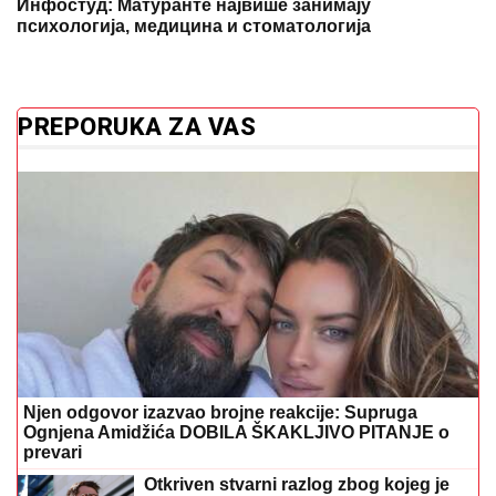
Инфостуд: Матуранте највише занимају
психологија, медицина и стоматологија
PREPORUKA ZA VAS
Njen odgovor izazvao brojne reakcije: Supruga
Ognjena Amidžića DOBILA ŠKAKLJIVO PITANJE o
prevari
Otkriven stvarni razlog zbog kojeg je