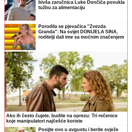
bivša zaručnica Luke Dončića povukla
tužbu za alimentaciju
Porodila se pjevačica "Zvezda
Granda": Na svijet DONIJELA SINA,
roditelji dali ime sa moćnim značenjem
Ako ih često čujete, budite na oprezu: Tri rečenice
koje manipulatori najčešće koriste
Posijte ovo u avgustu i berite svježe