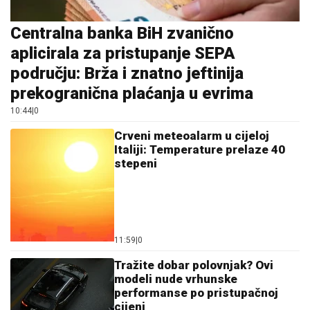
Centralna banka BiH zvanično
aplicirala za pristupanje SEPA
području: Brža i znatno jeftinija
prekogranična plaćanja u evrima
10:44
|
0
Crveni meteoalarm u cijeloj
Italiji: Temperature prelaze 40
stepeni
11:59
|
0
Tražite dobar polovnjak? Ovi
modeli nude vrhunske
performanse po pristupačnoj
cijeni