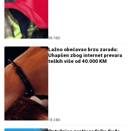
08:18
|
0
Lažno obećavao brzu zaradu:
Uhapšen zbog internet prevara
teških više od 40.000 KM
18:24
|
0