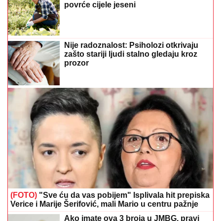
povrće cijele jeseni
Nije radoznalost: Psiholozi otkrivaju
zašto stariji ljudi stalno gledaju kroz
prozor
(FOTO)
"Sve ću da vas pobijem" Isplivala hit prepiska
Verice i Marije Šerifović, mali Mario u centru pažnje
Ako imate ova 3 broja u JMBG, pravi