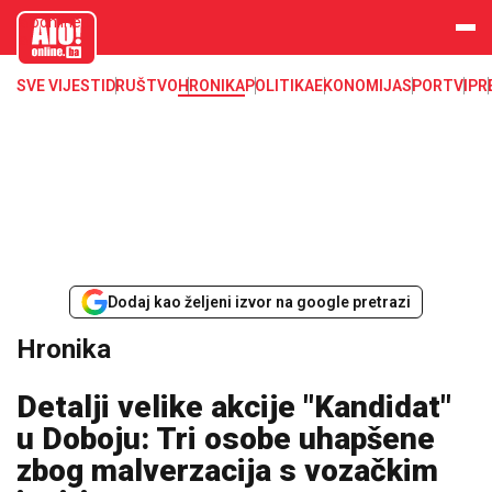
aloonline.b
a
SVE VIJESTI
DRUŠTVO
HRONIKA
POLITIKA
EKONOMIJA
SPORT
VIP
R
Dodaj kao željeni izvor na google pretrazi
Hronika
Detalji velike akcije "Kandidat"
u Doboju: Tri osobe uhapšene
zbog malverzacija s vozačkim