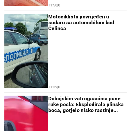
11:50
|
0
Motociklista povrijeđen u
sudaru sa automobilom kod
Čelinca
11:39
|
0
Dobojskim vatrogascima pune
ruke posla: Eksplodirala plinska
boca, gorjelo nisko rastinje...