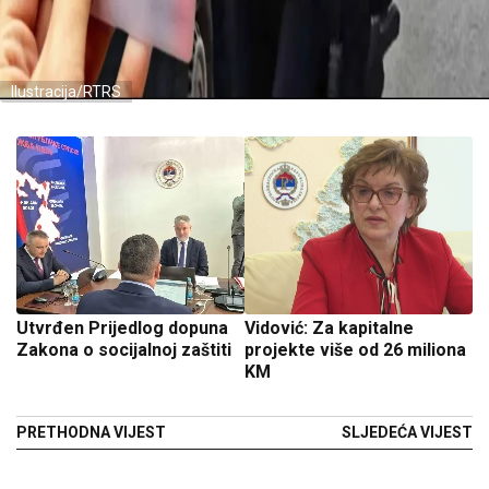
Ilustracija/RTRS
Utvrđen Prijedlog dopuna
Vidović: Za kapitalne
Zakona o socijalnoj zaštiti
projekte više od 26 miliona
KM
PRETHODNA VIJEST
SLJEDEĆA VIJEST