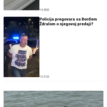
14:45
|
0
Policija pregovara sa Đorđem
Ždralom o njegovoj predaji?
13:21
|
0