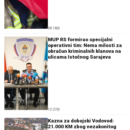
08:18
|
0
MUP RS formirao specijalni
operativni tim: Nema milosti za
obračun kriminalnih klanova na
ulicama Istočnog Sarajeva
12:27
|
0
Kazna za dobojski Vodovod:
21.000 KM zbog nezakonitog