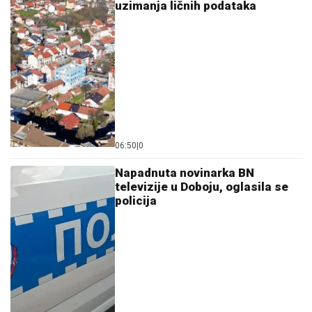
uzimanja ličnih podataka
06:50
|
0
Napadnuta novinarka BN
televizije u Doboju, oglasila se
policija