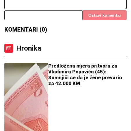
Ostavi komentar
KOMENTARI (0)
Hronika
Predložena mjera pritvora za
Vladimira Popovića (45):
Sumnjiči se da je žene prevario
za 42.000 KM