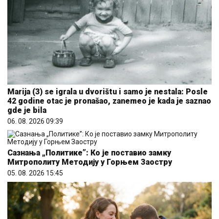
Marija (3) se igrala u dvorištu i samo je nestala: Posle
42 godine otac je pronašao, zanemeo je kada je saznao
gde je bila
06. 08. 2026 09:39
Сазнања „Политике”: Ко је поставио замку
Митрополиту Методију у Горњем Заостру
05. 08. 2026 15:45