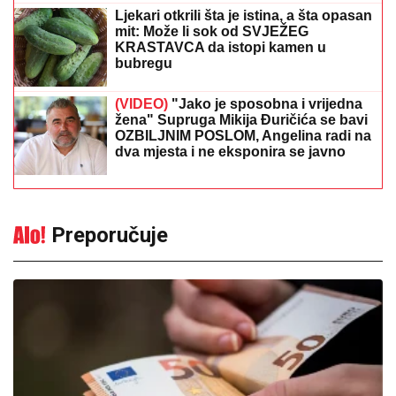
Ljekari otkrili šta je istina, a šta opasan
mit: Može li sok od SVJEŽEG
KRASTAVCA da istopi kamen u
bubregu
(VIDEO)
"Jako je sposobna i vrijedna
žena" Supruga Mikija Đuričića se bavi
OZBILJNIM POSLOM, Angelina radi na
dva mjesta i ne eksponira se javno
Preporučuje