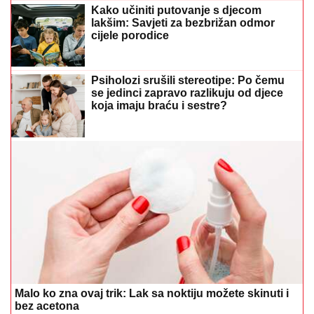
Kako učiniti putovanje s djecom
lakšim: Savjeti za bezbrižan odmor
cijele porodice
Psiholozi srušili stereotipe: Po čemu
se jedinci zapravo razlikuju od djece
koja imaju braću i sestre?
Malo ko zna ovaj trik: Lak sa noktiju možete skinuti i
bez acetona