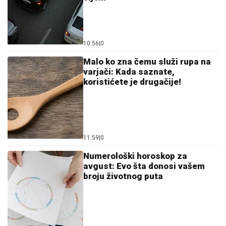
10:56
|
0
Malo ko zna čemu služi rupa na
varjači: Kada saznate,
koristićete je drugačije!
11:59
|
0
Numerološki horoskop za
avgust: Evo šta donosi vašem
broju životnog puta