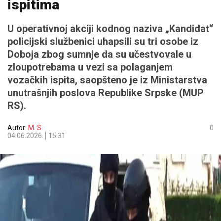
ispitima
U operativnoj akciji kodnog naziva „Kandidat“
policijski službenici uhapsili su tri osobe iz
Doboja zbog sumnje da su učestvovale u
zloupotrebama u vezi sa polaganjem
vozačkih ispita, saopšteno je iz Ministarstva
unutrašnjih poslova Republike Srpske (MUP
RS).
Autor:
M. S.
0
04.06.2026.
15:31