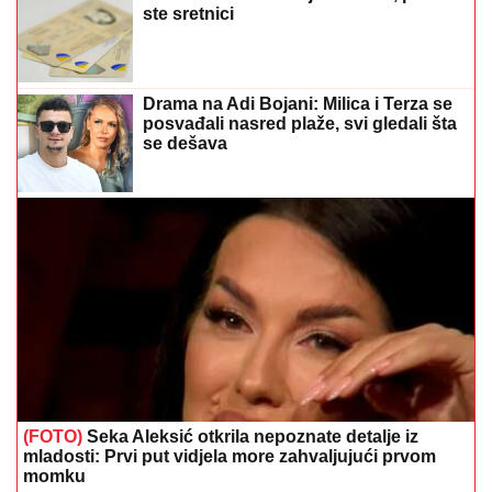
ste sretnici
Drama na Adi Bojani: Milica i Terza se
posvađali nasred plaže, svi gledali šta
se dešava
(FOTO)
Seka Aleksić otkrila nepoznate detalje iz
mladosti: Prvi put vidjela more zahvaljujući prvom
momku