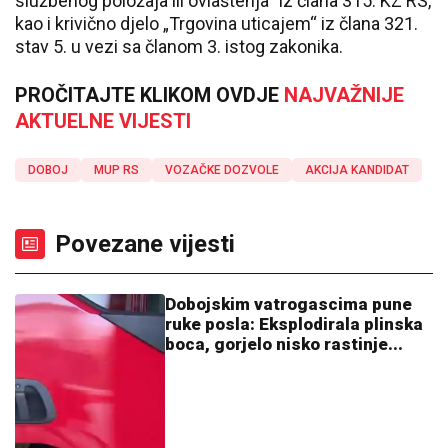
službenog položaja ili ovlaštenja“ iz člana 315. KZ RS,
kao i krivično djelo „Trgovina uticajem“ iz člana 321.
stav 5. u vezi sa članom 3. istog zakonika.
PROČITAJTE KLIKOM OVDJE
NAJVAŽNIJE
AKTUELNE VIJESTI
DOBOJ
MUP RS
VOZAČKE DOZVOLE
AKCIJA KANDIDAT
Povezane vijesti
Dobojskim vatrogascima pune
ruke posla: Eksplodirala plinska
boca, gorjelo nisko rastinje...