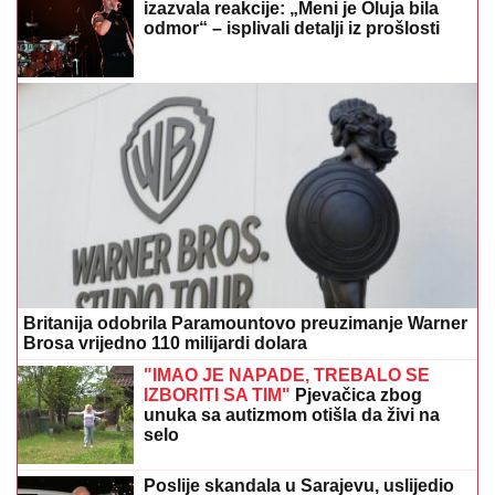
izazvala reakcije: „Meni je Oluja bila
odmor“ – isplivali detalji iz prošlosti
Britanija odobrila Paramountovo preuzimanje Warner
Brosa vrijedno 110 milijardi dolara
"IMAO JE NAPADE, TREBALO SE
IZBORITI SA TIM"
Pjevačica zbog
unuka sa autizmom otišla da živi na
selo
Poslije skandala u Sarajevu, uslijedio