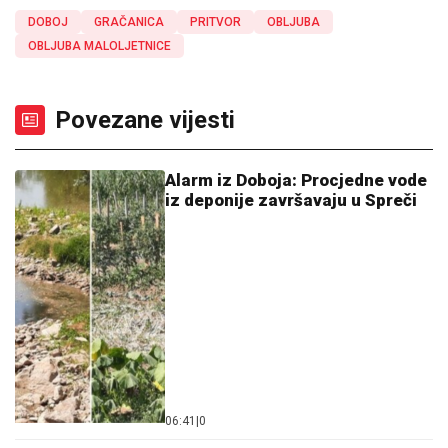
DOBOJ
GRAČANICA
PRITVOR
OBLJUBA
OBLJUBA MALOLJETNICE
Povezane vijesti
Alarm iz Doboja: Procjedne vode
iz deponije završavaju u Spreči
06:41
|
0