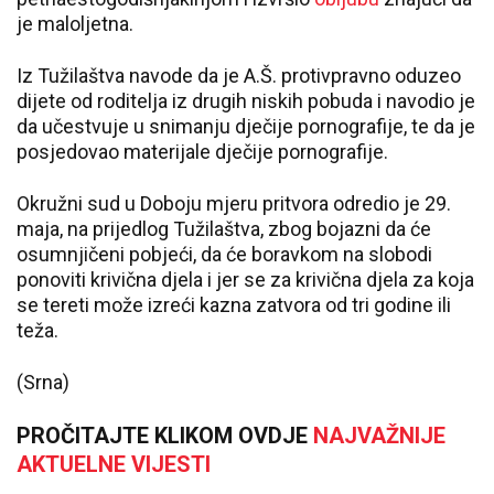
je maloljetna.
Iz Tužilaštva navode da je A.Š. protivpravno oduzeo
dijete od roditelja iz drugih niskih pobuda i navodio je
da učestvuje u snimanju dječije pornografije, te da je
posjedovao materijale dječije pornografije.
Okružni sud u Doboju mjeru pritvora odredio je 29.
maja, na prijedlog Tužilaštva, zbog bojazni da će
osumnjičeni pobjeći, da će boravkom na slobodi
ponoviti krivična djela i jer se za krivična djela za koja
se tereti može izreći kazna zatvora od tri godine ili
teža.
(Srna)
PROČITAJTE KLIKOM OVDJE
NAJVAŽNIJE
AKTUELNE VIJESTI