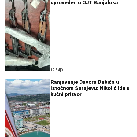
sproveden u OJT Banjaluka
17:54
|
0
Ranjavanje Davora Dabića u
Istočnom Sarajevu: Nikolić ide u
kućni pritvor