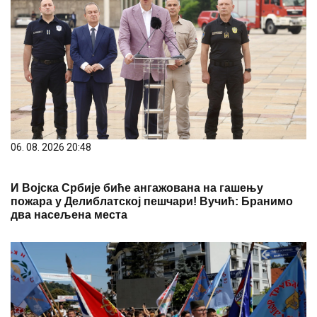
06. 08. 2026 20:48
И Војска Србије биће ангажована на гашењу
пожара у Делиблатској пешчари! Вучић: Бранимо
два насељена места