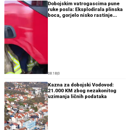
Dobojskim vatrogascima pune
ruke posla: Eksplodirala plinska
boca, gorjelo nisko rastinje...
08:18
|
0
Kazna za dobojski Vodovod:
21.000 KM zbog nezakonitog
uzimanja ličnih podataka