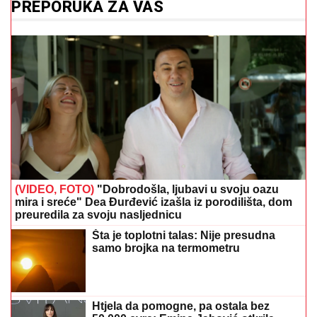
PREPORUKA ZA VAS
(VIDEO, FOTO)
"Dobrodošla, ljubavi u svoju oazu
mira i sreće" Dea Đurđević izašla iz porodilišta, dom
preuredila za svoju nasljednicu
Šta je toplotni talas: Nije presudna
samo brojka na termometru
Htjela da pomogne, pa ostala bez