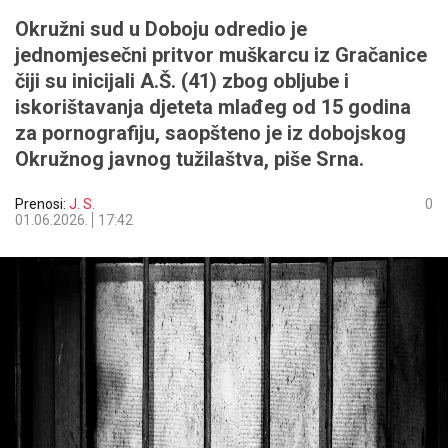
Okružni sud u Doboju odredio je
jednomjesečni pritvor muškarcu iz Gračanice
čiji su inicijali A.Š. (41) zbog obljube i
iskorištavanja djeteta mlađeg od 15 godina
za pornografiju, saopšteno je iz dobojskog
Okružnog javnog tužilaštva, piše Srna.
Prenosi:
J. S.
0
01.06.2026.
17:42