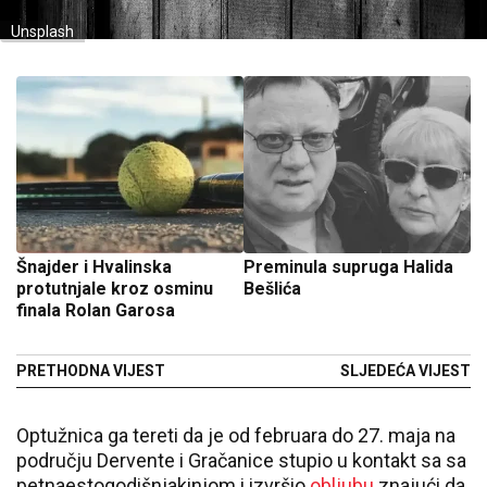
Unsplash
Šnajder i Hvalinska
Preminula supruga Halida
protutnjale kroz osminu
Bešlića
finala Rolan Garosa
PRETHODNA VIJEST
SLJEDEĆA VIJEST
Optužnica ga tereti da je od februara do 27. maja na
području Dervente i Gračanice stupio u kontakt sa sa
petnaestogodišnjakinjom i izvršio
obljubu
znajući da