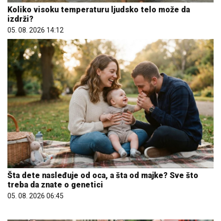
Koliko visoku temperaturu ljudsko telo može da
izdrži?
05. 08. 2026 14:12
Šta dete nasleđuje od oca, a šta od majke? Sve što
treba da znate o genetici
05. 08. 2026 06:45