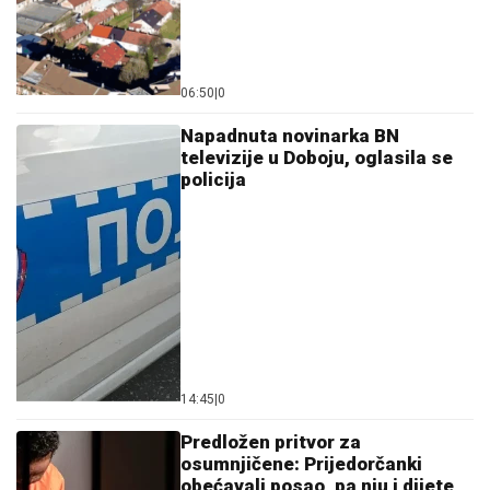
06:50
|
0
Napadnuta novinarka BN
televizije u Doboju, oglasila se
policija
14:45
|
0
Predložen pritvor za
osumnjičene: Prijedorčanki
obećavali posao, pa nju i dijete