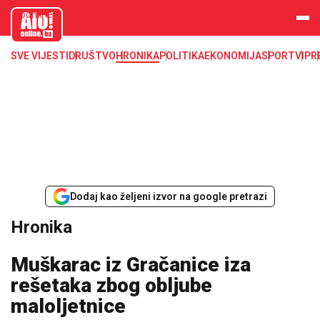
aloonline.b
a
SVE VIJESTI
DRUŠTVO
HRONIKA
POLITIKA
EKONOMIJA
SPORT
VIP
R
Dodaj kao željeni izvor na google pretrazi
Hronika
Muškarac iz Gračanice iza
rešetaka zbog obljube
maloljetnice