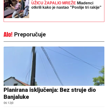
UŽICU ZAPALIO MREŽE
Mladenci
otkrili kako je nastao "Poslije tri rakije"
Preporučuje
Planirana isključenja: Bez struje dio
Banjaluke
06:12
|
0