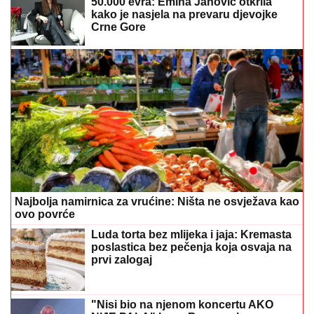
50.000 evra: Emina Jahović otkrila
kako je nasjela na prevaru djevojke
Crne Gore
Najbolja namirnica za vrućine: Ništa ne osvježava kao
ovo povrće
Luda torta bez mlijeka i jaja: Kremasta
poslastica bez pečenja koja osvaja na
prvi zalogaj
"Nisi bio na njenom koncertu AKO