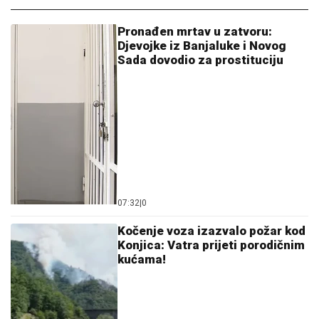
Pronađen mrtav u zatvoru:
Djevojke iz Banjaluke i Novog
Sada dovodio za prostituciju
07:32
|
0
Kočenje voza izazvalo požar kod
Konjica: Vatra prijeti porodičnim
kućama!