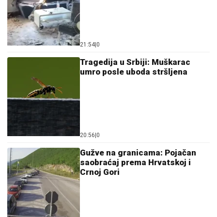
21:54
|
0
Tragedija u Srbiji: Muškarac
umro posle uboda stršljena
20:56
|
0
Gužve na granicama: Pojačan
saobraćaj prema Hrvatskoj i
Crnoj Gori