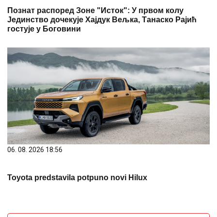
Познат распоред Зоне "Исток": У првом колу
Јединство дочекује Хајдук Вељка, Танаско Рајић
гостује у Боговини
06. 08. 2026 18:56
Toyota predstavila potpuno novi Hilux