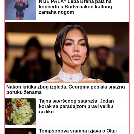
NIJE PALA" Lepa Brena pala na
koncertu u Budvi nakon kultnog
zamaha nogom
Nakon kritika zbog izgleda, Georgina poslala snažnu
poruku ženama
Tajna savršenog sataraša: Jedan
korak sa paradajzom pravi veliku
razliku
Tompsonova sramna izjava o Oluji