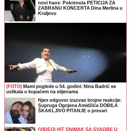
novi haos: Pokrenuta PETICIJA ZA
ZABRANU KONCERTA Dina Merlina u
Kraljevu
(FOTO)
Mami poglede u 54. godini: Nina Badrić se
uslikala u kupaćem na stijenama
Njen odgovor izazvao brojne reakcije:
Supruga Ognjena Amidžića DOBILA
ŠKAKLJIVO PITANJE o prevari
(VIDEO) HIT SNIMAK SA SVADBE U