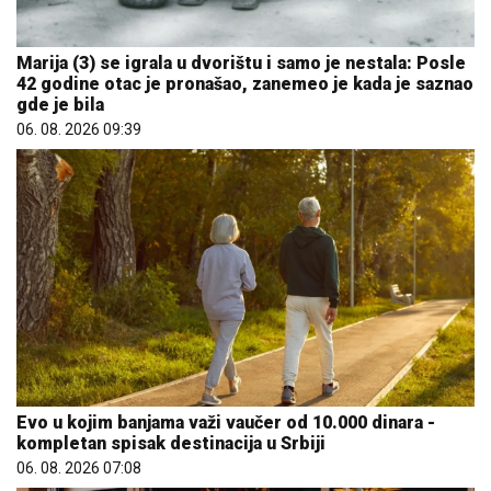
Marija (3) se igrala u dvorištu i samo je nestala: Posle
42 godine otac je pronašao, zanemeo je kada je saznao
gde je bila
06. 08. 2026 09:39
Evo u kojim banjama važi vaučer od 10.000 dinara -
kompletan spisak destinacija u Srbiji
06. 08. 2026 07:08