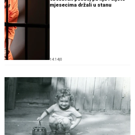
mjesecima držali u stanu
14:14
|
0