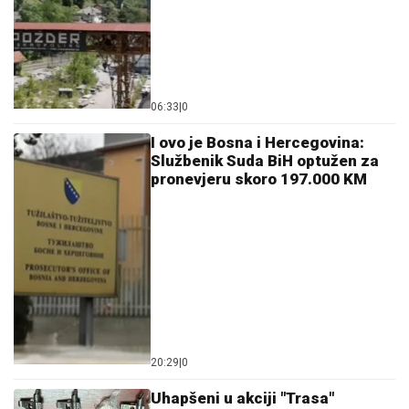
06:33
|
0
I ovo je Bosna i Hercegovina:
Službenik Suda BiH optužen za
pronevjeru skoro 197.000 KM
20:29
|
0
Uhapšeni u akciji "Trasa"