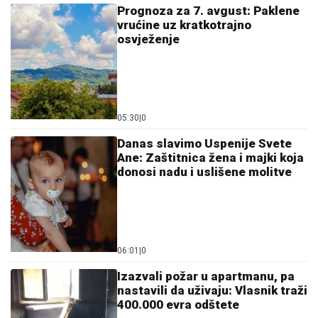
Prognoza za 7. avgust: Paklene
vrućine uz kratkotrajno
osvježenje
05:30
|
0
Danas slavimo Uspenije Svete
Ane: Zaštitnica žena i majki koja
donosi nadu i uslišene molitve
06:01
|
0
Izazvali požar u apartmanu, pa
nastavili da uživaju: Vlasnik traži
400.000 evra odštete