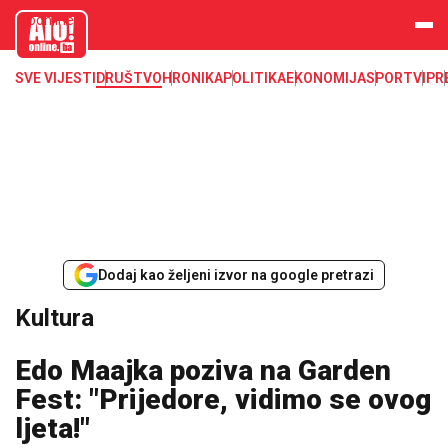
aloonline.b
a
SVE VIJESTI
DRUŠTVO
HRONIKA
POLITIKA
EKONOMIJA
SPORT
VIP
R
Dodaj kao željeni izvor na google pretrazi
Kultura
Edo Maajka poziva na Garden
Fest: "Prijedore, vidimo se ovog
ljeta!"