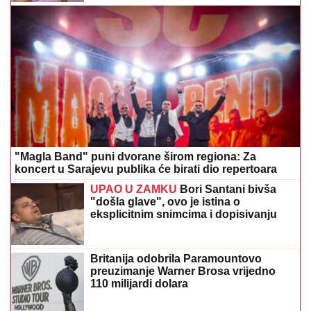
"Magla Band" puni dvorane širom regiona: Za
koncert u Sarajevu publika će birati dio repertoara
UPAO U ZAMKU
Bori Santani bivša
"došla glave", ovo je istina o
eksplicitnim snimcima i dopisivanju
Britanija odobrila Paramountovo
preuzimanje Warner Brosa vrijedno
110 milijardi dolara