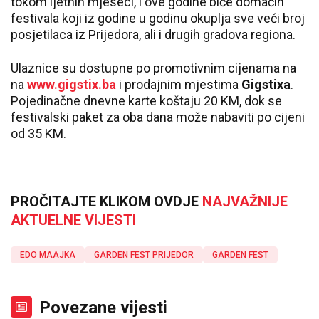
tokom ljetnih mjeseci, i ove godine biće domaćin
festivala koji iz godine u godinu okuplja sve veći broj
posjetilaca iz Prijedora, ali i drugih gradova regiona.
Ulaznice su dostupne po promotivnim cijenama na
na
www.gigstix.ba
i prodajnim mjestima
Gigstixa
.
Pojedinačne dnevne karte koštaju 20 KM, dok se
festivalski paket za oba dana može nabaviti po cijeni
od 35 KM.
PROČITAJTE KLIKOM OVDJE
NAJVAŽNIJE
AKTUELNE VIJESTI
EDO MAAJKA
GARDEN FEST PRIJEDOR
GARDEN FEST
Povezane vijesti