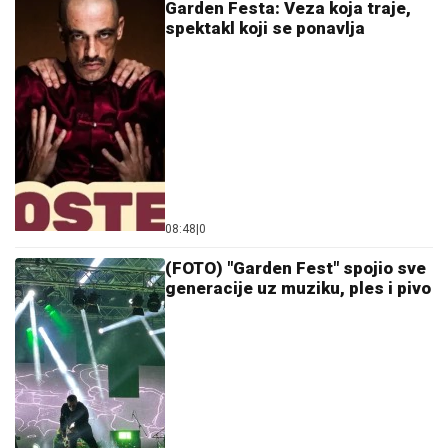
Garden Festa: Veza koja traje,
spektakl koji se ponavlja
08:48
|
0
(FOTO) "Garden Fest" spojio sve
generacije uz muziku, ples i pivo