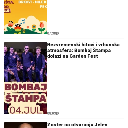
07:38
|
0
Bezvremenski hitovi i vrhunska
atmosfera: Bombaj Štampa
dolazi na Garden Fest
08:03
|
0
Zoster na otvaranju Jelen