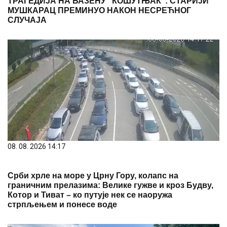
ТРАГЕДИЈА НА БАЗЕНУ "КОШУТЊАК": СТАРИЈИ
МУШКАРАЦ ПРЕМИНУО НАКОН НЕСРЕЋНОГ
СЛУЧАЈА
08. 08. 2026 14:17
Срби хрле на море у Црну Гору, колапс на
граничним прелазима: Велике гужве и кроз Будву,
Котор и Тиват – ко путује нек се наоружа
стрпљењем и понесе воде