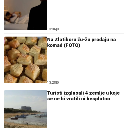
13:36
|
0
Na Zlatiboru žu-žu prodaju na
komad (FOTO)
13:28
|
0
Turisti izglasali 4 zemlje u koje
se ne bi vratili ni besplatno