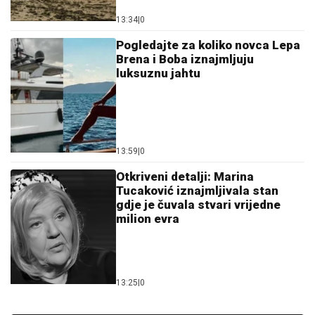
13:34
|
0
Pogledajte za koliko novca Lepa
Brena i Boba iznajmljuju
luksuznu jahtu
13:59
|
0
Otkriveni detalji: Marina
Tucaković iznajmljivala stan
gdje je čuvala stvari vrijedne
milion evra
13:25
|
0