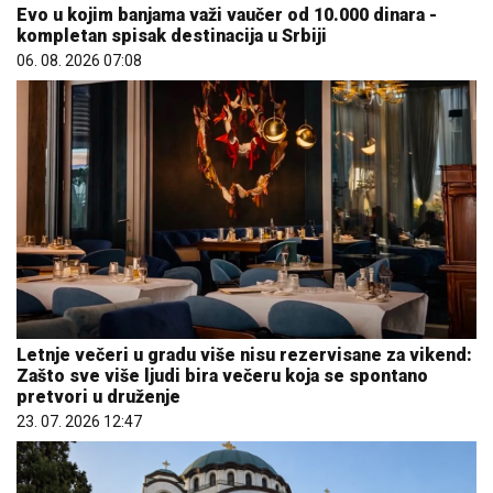
Evo u kojim banjama važi vaučer od 10.000 dinara -
kompletan spisak destinacija u Srbiji
06. 08. 2026 07:08
Letnje večeri u gradu više nisu rezervisane za vikend:
Zašto sve više ljudi bira večeru koja se spontano
pretvori u druženje
23. 07. 2026 12:47