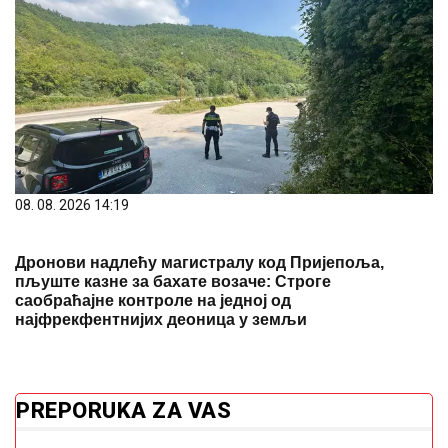
08. 08. 2026 14:19
Дронови надлећу магистралу код Пријепоља,
пљуште казне за бахате возаче: Строге
саобраћајне контроле на једној од
најфрекфентнијих деоница у земљи
PREPORUKA ZA VAS