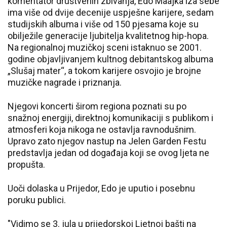
komentator društvenih zbivanja, Edo Maajka iza sebe
ima više od dvije decenije uspješne karijere, sedam
studijskih albuma i više od 150 pjesama koje su
obilježile generacije ljubitelja kvalitetnog hip-hopa.
Na regionalnoj muzičkoj sceni istaknuo se 2001.
godine objavljivanjem kultnog debitantskog albuma
„Slušaj mater“, a tokom karijere osvojio je brojne
muzičke nagrade i priznanja.
Njegovi koncerti širom regiona poznati su po
snažnoj energiji, direktnoj komunikaciji s publikom i
atmosferi koja nikoga ne ostavlja ravnodušnim.
Upravo zato njegov nastup na Jelen Garden Festu
predstavlja jedan od događaja koji se ovog ljeta ne
propušta.
Uoči dolaska u Prijedor, Edo je uputio i posebnu
poruku publici.
"Vidimo se 3. jula u prijedorskoj Ljetnoj bašti na