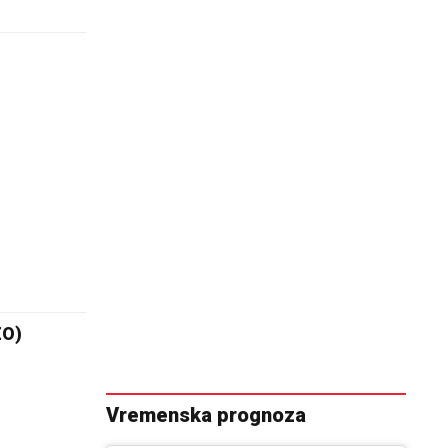
u
EO)
Vremenska prognoza