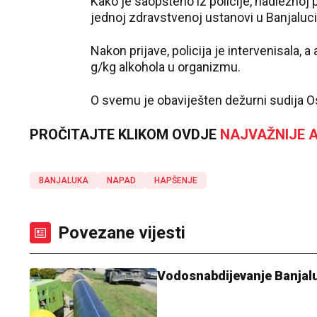
Kako je saopšteno iz policije, nadležnoj p
jednoj zdravstvenoj ustanovi u Banjaluci
Nakon prijave, policija je intervenisala, 
g/kg alkohola u organizmu.
O svemu je obaviješten dežurni sudija
O
PROČITAJTE KLIKOM OVDJE
NAJVAŽNIJE A
BANJALUKA
NAPAD
HAPŠENJE
Povezane vijesti
Vodosnabdijevanje Banjal