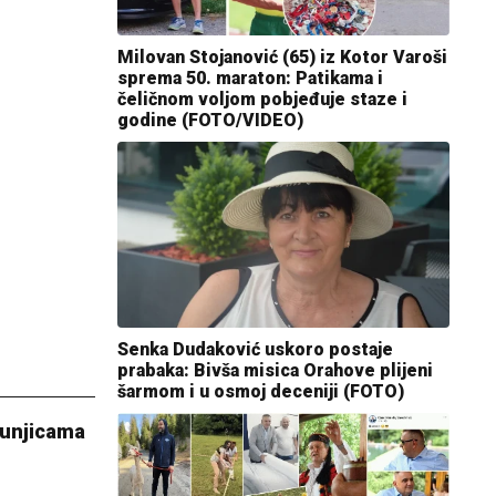
Milovan Stojanović (65) iz Kotor Varoši
sprema 50. maraton: Patikama i
čeličnom voljom pobjeđuje staze i
godine (FOTO/VIDEO)
Senka Dudaković uskoro postaje
prabaka: Bivša misica Orahove plijeni
šarmom i u osmoj deceniji (FOTO)
Tunjicama