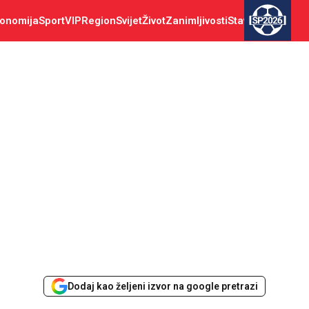
onomija
Sport
VIP
Region
Svijet
Život
Zanimljivosti
Stav
SP2026
Dodaj kao željeni izvor na google pretrazi