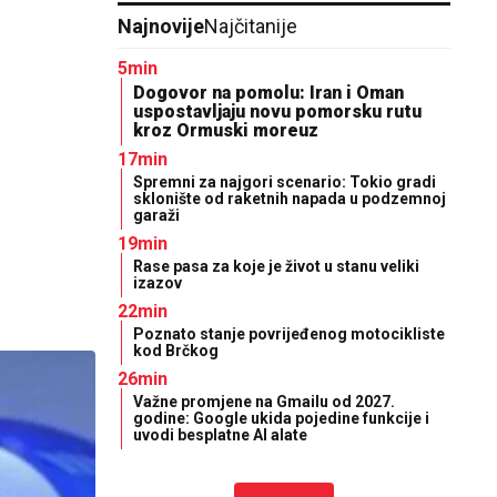
Najnovije
Najčitanije
5min
Dogovor na pomolu: Iran i Oman
uspostavljaju novu pomorsku rutu
kroz Ormuski moreuz
17min
Spremni za najgori scenario: Tokio gradi
sklonište od raketnih napada u podzemnoj
garaži
19min
Rase pasa za koje je život u stanu veliki
izazov
22min
Poznato stanje povrijeđenog motocikliste
kod Brčkog
26min
Važne promjene na Gmailu od 2027.
godine: Google ukida pojedine funkcije i
uvodi besplatne AI alate