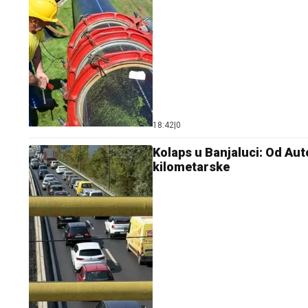
18:42
|
0
Kolaps u Banjaluci: Od Aut
kilometarske