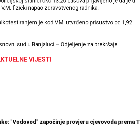
olicijskoj stanici oko 13.20 časova prijavljeno je da je u
 V.M. fizički napao zdravstvenog radnika.
a alkotestiranjem je kod V.M. utvrđeno prisustvo od 1,92
snovni sud u Banjaluci
– Odjeljenje za prekršaje.
KTUELNE VIJESTI
uke: "Vodovod" započinje provjeru cjevovoda prema 