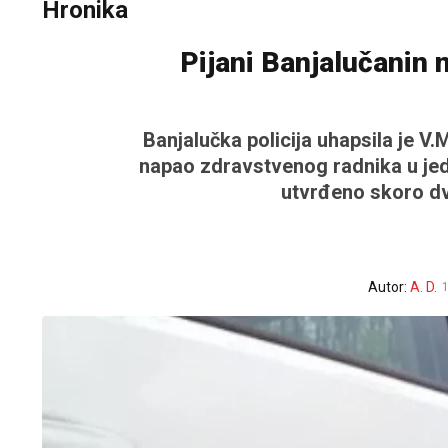
Hronika
Pijani Banjalučanin 
Banjalučka policija uhapsila je V.M
napao zdravstvenog radnika u jed
utvrđeno skoro dv
Autor:
A. D.
1