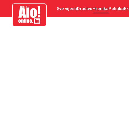
aloonline.ba
Sve vijesti
Društvo
Hronika
Politika
Ek