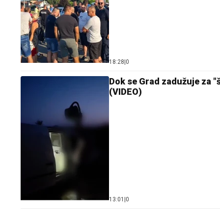
18:28
|
0
Dok se Grad zadužuje za "
(VIDEO)
13:01
|
0