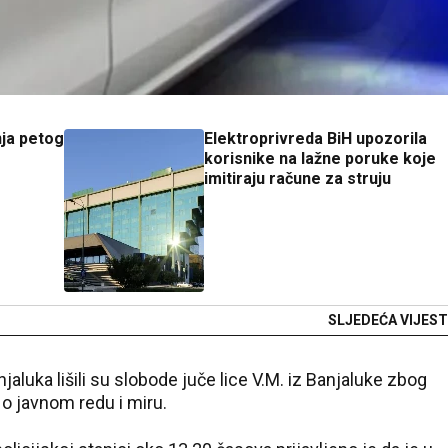
nja petog
Elektroprivreda BiH upozorila
korisnike na lažne poruke koje
imitiraju račune za struju
SLJEDEĆA VIJEST
njaluka
lišili su slobode juče lice V.M. iz Banjaluke zbog
 o javnom redu i miru.