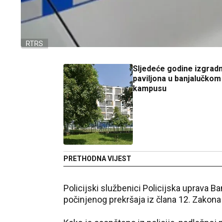
RTRS
Sljedeće godine izgrad
paviljona u banjalučkom
kampusu
PRETHODNA VIJEST
Policijski službenici
Policijska uprava Ba
počinjenog prekršaja iz člana 12. Zakona