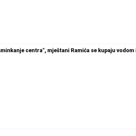
24 °C
Pale
šminkanje centra", mještani Ramića se kupaju vodom 