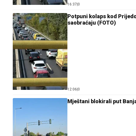
16:37
|
0
Potpuni kolaps kod Prijedo
saobraćaju (FOTO)
12:06
|
0
Mještani blokirali put Ban