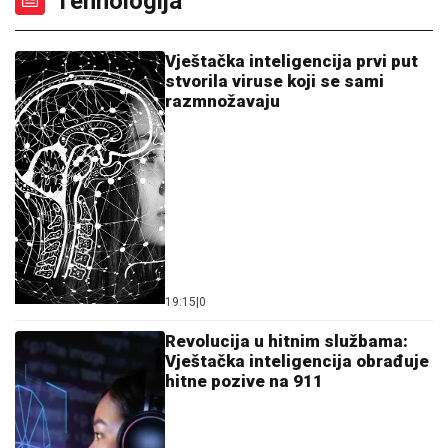
Tehnologija
Vještačka inteligencija prvi put
stvorila viruse koji se sami
razmnožavaju
19:15
|
0
Revolucija u hitnim službama:
Vještačka inteligencija obrađuje
hitne pozive na 911