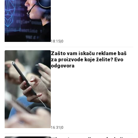
18:15
|
0
Zašto vam iskaču reklame baš
za proizvode koje želite? Evo
odgovora
16:31
|
0