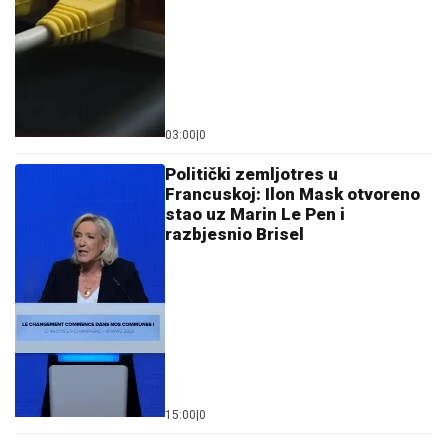
03:00
|
0
Politički zemljotres u
Francuskoj: Ilon Mask otvoreno
stao uz Marin Le Pen i
razbjesnio Brisel
15:00
|
0