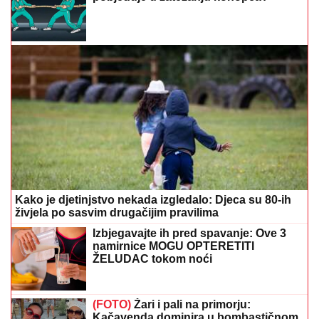
Kako je djetinjstvo nekada izgledalo: Djeca su 80-ih
živjela po sasvim drugačijim pravilima
Izbjegavajte ih pred spavanje: Ove 3
namirnice MOGU OPTERETITI
ŽELUDAC tokom noći
(FOTO)
Žari i pali na primorju:
Kačavenda dominira u bombastičnom