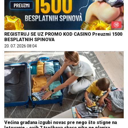
REGISTRUJ SE UZ PROMO KOD CASINO Preuzmi 1500
BESPLATNIH SPINOVA
20. 07. 2026 08:04
Većina građana izgubi novac pre nego što stigne na
letovanje - ovih 7 troškova skoro niko ne planira