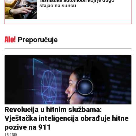
rashladite automobil koji je dugo
stajao na suncu
Preporučuje
Revolucija u hitnim službama:
Vještačka inteligencija obrađuje hitne
pozive na 911
18:15
|
0