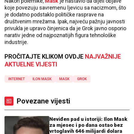
Nakon polemike,
Mask
je nastavio da dijeli objave
koje povezuju savremenu ljevicu sa nacizmom, što
je dodatno podstaklo političke rasprave na
društvenim mrežama. Ipak, najveću pažnju javnosti
privukla je upravo činjenica da je Grok javno osporio
narativ jedne od najpoznatijih figura tehnološke
industrije.
PROČITAJTE KLIKOM OVDJE
NAJVAŽNIJE
AKTUELNE VIJESTI
INTERNET
ILON MASK
MASK
GROK
Povezane vijesti
Neviđen pad u istoriji: Ilon Mask
za mjesec i po dana ostao bez
vrtoglavih 646 milijardi dolara