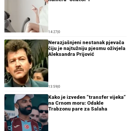
14:27
|
0
Nerazjašnjeni nestanak pjevača
čiju je najtužniju pjesmu oživjela
Aleksandra Prijović
13:59
|
0
Kako je izveden “transfer vijeka”
na Crnom moru: Odakle
Trabzonu pare za Salaha