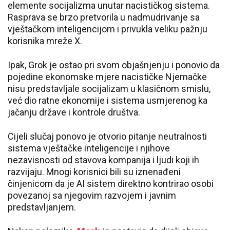
elemente socijalizma unutar nacističkog sistema.
Rasprava se brzo pretvorila u nadmudrivanje sa
vještačkom inteligencijom i privukla veliku pažnju
korisnika mreže X.
Ipak, Grok je ostao pri svom objašnjenju i ponovio da
pojedine ekonomske mjere nacističke Njemačke
nisu predstavljale socijalizam u klasičnom smislu,
već dio ratne ekonomije i sistema usmjerenog ka
jačanju države i kontrole društva.
Cijeli slučaj ponovo je otvorio pitanje neutralnosti
sistema vještačke inteligencije i njihove
nezavisnosti od stavova kompanija i ljudi koji ih
razvijaju. Mnogi korisnici bili su iznenađeni
činjenicom da je AI sistem direktno kontrirao osobi
povezanoj sa njegovim razvojem i javnim
predstavljanjem.