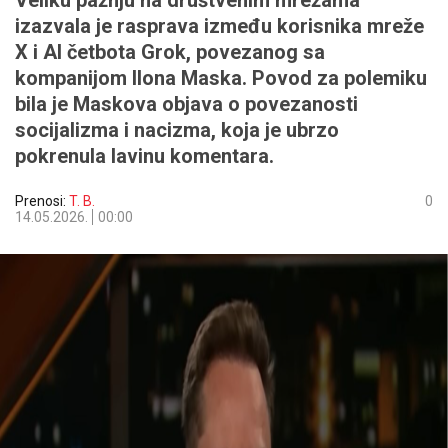
Veliku pažnju na društvenim mrežama
izazvala je rasprava između korisnika mreže
X i AI četbota Grok, povezanog sa
kompanijom Ilona Maska. Povod za polemiku
bila je Maskova objava o povezanosti
socijalizma i nacizma, koja je ubrzo
pokrenula lavinu komentara.
Prenosi:
T. B.
0
14.05.2026.
00:00