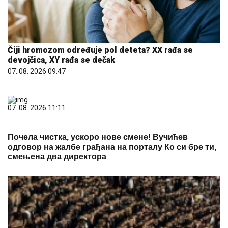
Čiji hromozom određuje pol deteta? XX rađa se
devojčica, XY rađa se dečak
07. 08. 2026 09:47
07. 08. 2026 11:11
Почела чистка, ускоро нове смене! Вучићев
одговор на жалбе грађана на порталу Ко си бре ти,
смењена два директора