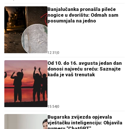
Banjalučanka pronašla pileće
nogice u dvorištu: Odmah sam
posumnjala na jedno
12:31
|
0
Od 10. do 16. avgusta jedan dan
donosi najveću sreću: Saznajte
kada je vaš trenutak
15:54
|
0
Bugarska zvijezda opjevala
vještačku inteligenciju: Objavila
numeru "ChatGPT"