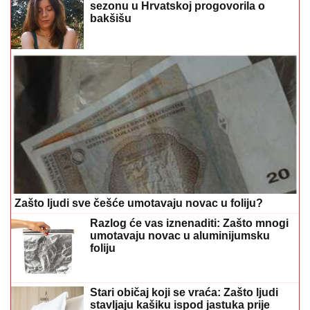
sezonu u Hrvatskoj progovorila o
bakšišu
Zašto ljudi sve češće umotavaju novac u foliju?
Razlog će vas iznenaditi: Zašto mnogi
umotavaju novac u aluminijumsku
foliju
Stari običaj koji se vraća: Zašto ljudi
stavljaju kašiku ispod jastuka prije