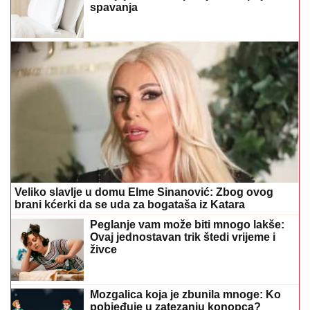
spavanja
Veliko slavlje u domu Elme Sinanović: Zbog ovog
brani kćerki da se uda za bogataša iz Katara
Peglanje vam može biti mnogo lakše:
Ovaj jednostavan trik štedi vrijeme i
živce
Mozgalica koja je zbunila mnoge: Ko
pobjeđuje u zatezanju konopca?