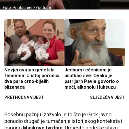
Foto: Printscreen/Youtube
Nevjerovatan genetski
Jednom rečenicom je
fenomen: U istoj porodici
ućutkao sve: Ovako je
dva para crno-bijelih
patrijarh Pavle govorio o
blizanaca
moći, alkoholu i luksuzu
PRETHODNA VIJEST
SLJEDEĆA VIJEST
Posebnu pažnju izazvalo je to što je Grok javno
ponudio drugačije tumačenje istorijskog konteksta i
osporio
Maskove tvrdnje
. Umjesto podrške stavu