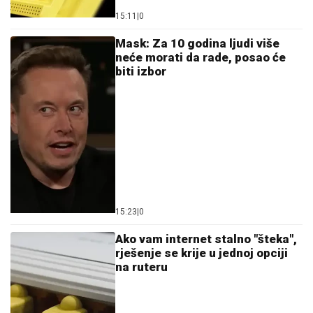
15:11
|
0
Mask: Za 10 godina ljudi više
neće morati da rade, posao će
biti izbor
15:23
|
0
Ako vam internet stalno "šteka",
rješenje se krije u jednoj opciji
na ruteru