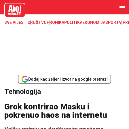
aloonline.b
a
SVE VIJESTI
DRUŠTVO
HRONIKA
POLITIKA
EKONOMIJA
SPORT
VIP
R
Dodaj kao željeni izvor na google pretrazi
Tehnologija
Grok kontrirao Masku i
pokrenuo haos na internetu