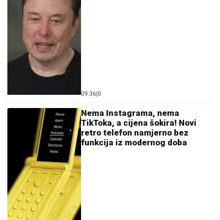
09:36
|
0
Nema Instagrama, nema
TikToka, a cijena šokira! Novi
retro telefon namjerno bez
funkcija iz modernog doba