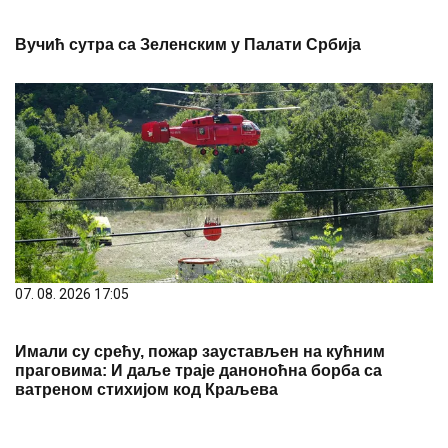
Вучић сутра са Зеленским у Палати Србија
07. 08. 2026 17:05
Имали су срећу, пожар заустављен на кућним
праговима: И даље траје даноноћна борба са
ватреном стихијом код Краљева