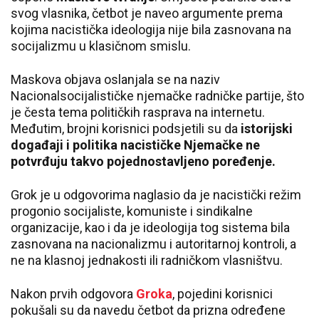
svog vlasnika, četbot je naveo argumente prema
kojima nacistička ideologija nije bila zasnovana na
socijalizmu u klasičnom smislu.
Maskova objava oslanjala se na naziv
Nacionalsocijalističke njemačke radničke partije, što
je česta tema političkih rasprava na internetu.
Međutim, brojni korisnici podsjetili su da
istorijski
događaji i politika nacističke Njemačke ne
potvrđuju takvo pojednostavljeno poređenje.
Grok je u odgovorima naglasio da je nacistički režim
progonio socijaliste, komuniste i sindikalne
organizacije, kao i da je ideologija tog sistema bila
zasnovana na nacionalizmu i autoritarnoj kontroli, a
ne na klasnoj jednakosti ili radničkom vlasništvu.
Nakon prvih odgovora
Groka
, pojedini korisnici
pokušali su da navedu četbot da prizna određene