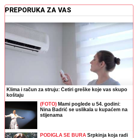
PREPORUKA ZA VAS
Klima i račun za struju: Četiri greške koje vas skupo
koštaju
(FOTO)
Mami poglede u 54. godini:
Nina Badrić se uslikala u kupaćem na
stijenama
PODIGLA SE BURA
Srpkinja koja radi