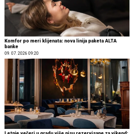
Komfor po meri klijenata: nova linija paketa ALTA
banke
09. 07. 2026 09:20
Letnje večeri u gradu više nisu rezervisane za vikend: