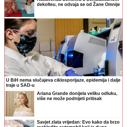
dekolteu, ne odvaja se od Žane Omnije
U BiH nema slučajeva ciklosporijaze, epidemija i dalje
traje u SAD-u
Ariana Grande donijela veliku odluku,
više ne može podnijeti pritisak
Savjet zlata vrijedan: Evo kako da brzo