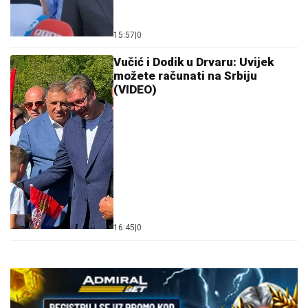
15:57
|
0
Vučić i Dodik u Drvaru: Uvijek
možete računati na Srbiju
(VIDEO)
16:45
|
0