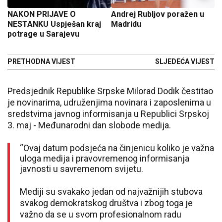
NAKON PRIJAVE O
Andrej Rubljov poražen u
NESTANKU Uspješan kraj
Madridu
potrage u Sarajevu
PRETHODNA VIJEST
SLJEDEĆA VIJEST
Predsjednik Republike Srpske Milorad Dodik čestitao
je novinarima, udruženjima novinara i zaposlenima u
sredstvima javnog informisanja u Republici Srpskoj
3. maj - Međunarodni dan slobode medija.
“Ovaj datum podsjeća na činjenicu koliko je važna
uloga medija i pravovremenog informisanja
javnosti u savremenom svijetu.
Mediji su svakako jedan od najvažnijih stubova
svakog demokratskog društva i zbog toga je
važno da se u svom profesionalnom radu