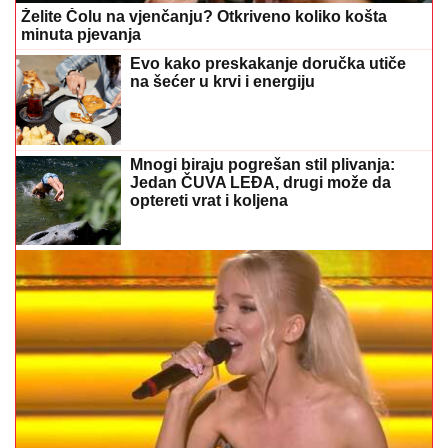
Želite Čolu na vjenčanju? Otkriveno koliko košta
minuta pjevanja
Evo kako preskakanje doručka utiče
na šećer u krvi i energiju
Mnogi biraju pogrešan stil plivanja:
Jedan ČUVA LEĐA, drugi može da
optereti vrat i koljena