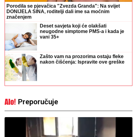
Porodila se pjevačica "Zvezda Granda": Na svijet
DONIJELA SINA, roditelji dali ime sa moćnim
značenjem
Deset savjeta koji će olakšati
neugodne simptome PMS-a i kada je
vani 35+
Zašto vam na prozorima ostaju fleke
nakon čišćenja: Ispravite ove greške
Preporučuje