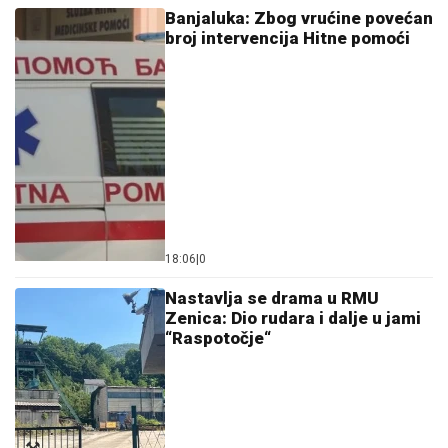
Banjaluka: Zbog vrućine povećan
broj intervencija Hitne pomoći
18:06
|
0
Nastavlja se drama u RMU
Zenica: Dio rudara i dalje u jami
“Raspotočje“