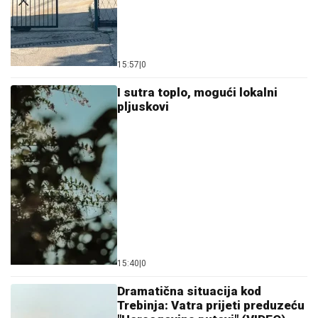
15:57
|
0
I sutra toplo, mogući lokalni
pljuskovi
15:40
|
0
Dramatična situacija kod
Trebinja: Vatra prijeti preduzeću