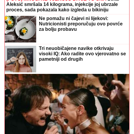
Aleksić smršala 14 kilograma, injekcije joj ubrzale
proces, sada pokazala kako izgleda u bikiniju
Ne pomažu ni čajevi ni lijekovi:
Nutricionisti preporučuju ovo povrće
za bolju probavu
Tri neuobičajene navike otkrivaju
visoki IQ: Ako radite ovo vjerovatno se
pametniji od drugih