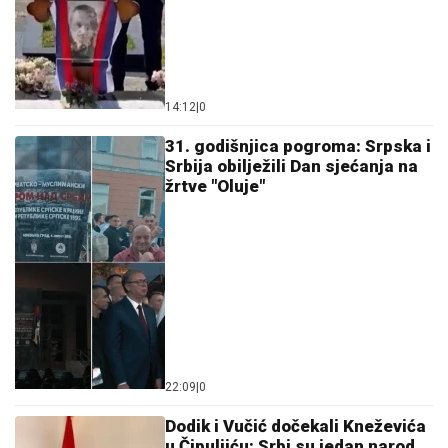
14:12
|
0
31. godišnjica pogroma: Srpska i
Srbija obilježili Dan sjećanja na
žrtve "Oluje"
22:09
|
0
Dodik i Vučić dočekali Kneževića
u Čipuljiću: Srbi su jedan narod