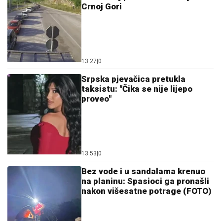
Crnoj Gori
13:27
|
0
Srpska pjevačica pretukla
taksistu: "Čika se nije lijepo
proveo"
13:53
|
0
Bez vode i u sandalama krenuo
na planinu: Spasioci ga pronašli
nakon višesatne potrage (FOTO)