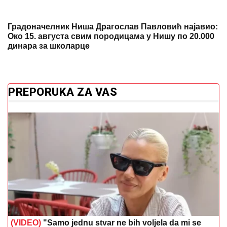
Градоначелник Ниша Драгослав Павловић најавио:
Око 15. августа свим породицама у Нишу по 20.000
динара за школарце
PREPORUKA ZA VAS
(VIDEO)
"Samo jednu stvar ne bih voljela da mi se