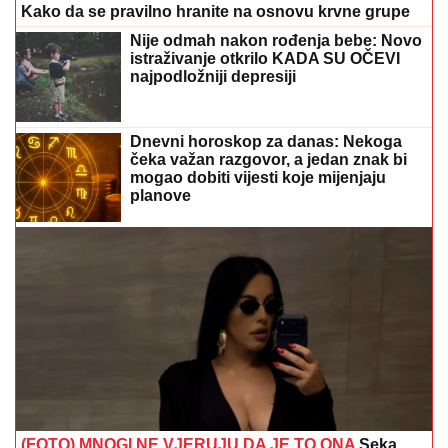
Kako da se pravilno hranite na osnovu krvne grupe
Nije odmah nakon rođenja bebe: Novo
istraživanje otkrilo KADA SU OČEVI
najpodložniji depresiji
Dnevni horoskop za danas: Nekoga
čeka važan razgovor, a jedan znak bi
mogao dobiti vijesti koje mijenjaju
planove
(FOTO) MNOGI NE VJERUJU DA JE TO ONA
Seka