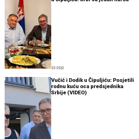
20:05
|
0
Vučić i Dodik u Čipuljiću: Posjetili
rodnu kuću oca predsjednika
Srbije (VIDEO)