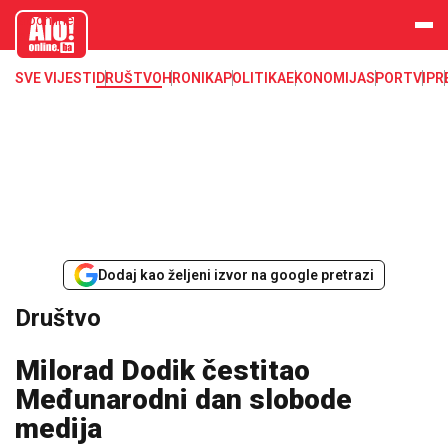
aloonline.b
a
SVE VIJESTI
DRUŠTVO
HRONIKA
POLITIKA
EKONOMIJA
SPORT
VIP
R
Dodaj kao željeni izvor na google pretrazi
Društvo
Milorad Dodik čestitao
Međunarodni dan slobode
medija