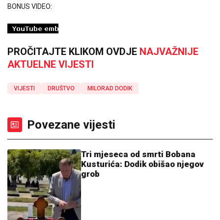
BONUS VIDEO:
PROČITAJTE KLIKOM OVDJE
NAJVAŽNIJE
AKTUELNE VIJESTI
VIJESTI
DRUŠTVO
MILORAD DODIK
Povezane vijesti
Tri mjeseca od smrti Bobana
Kusturića: Dodik obišao njegov
grob