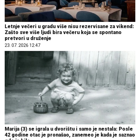
Letnje večeri u gradu više nisu rezervisane za vikend:
Zašto sve više ljudi bira večeru koja se spontano
pretvori u druženje
23. 07. 2026 12:47
Marija (3) se igrala u dvorištu i samo je nestala: Posle
42 godine otac je pronašao, zanemeo je kada je saznao