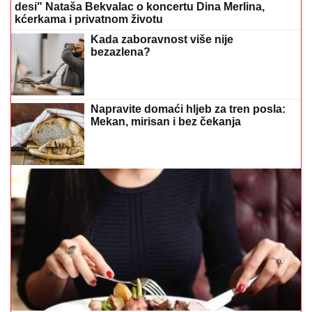
desi" Nataša Bekvalac o koncertu Dina Merlina,
kćerkama i privatnom životu
Kada zaboravnost više nije
bezazlena?
Napravite domaći hljeb za tren posla:
Mekan, mirisan i bez čekanja