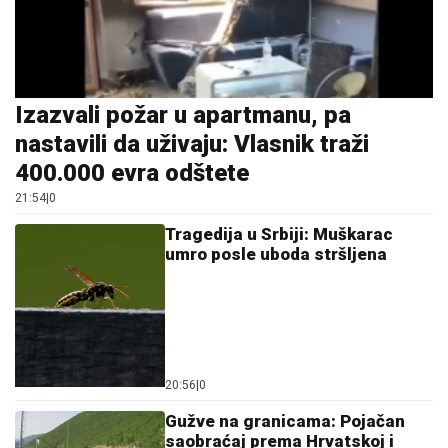
Izazvali požar u apartmanu, pa
nastavili da uživaju: Vlasnik traži
400.000 evra odštete
21:54
|
0
Tragedija u Srbiji: Muškarac
umro posle uboda stršljena
20:56
|
0
Gužve na granicama: Pojačan
saobraćaj prema Hrvatskoj i