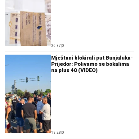
20:37
|
0
Mještani blokirali put Banjaluka-
Prijedor: Polivamo se bokalima
na plus 40 (VIDEO)
18:28
|
0