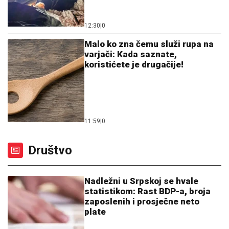
12:30
|
0
Malo ko zna čemu služi rupa na
varjači: Kada saznate,
koristićete je drugačije!
11:59
|
0
Društvo
Nadležni u Srpskoj se hvale
statistikom: Rast BDP-a, broja
zaposlenih i prosječne neto
plate