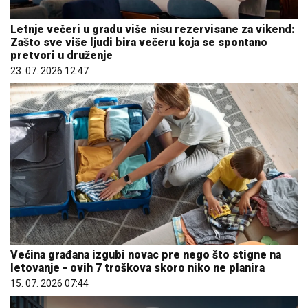
Letnje večeri u gradu više nisu rezervisane za vikend:
Zašto sve više ljudi bira večeru koja se spontano
pretvori u druženje
23. 07. 2026 12:47
Većina građana izgubi novac pre nego što stigne na
letovanje - ovih 7 troškova skoro niko ne planira
15. 07. 2026 07:44