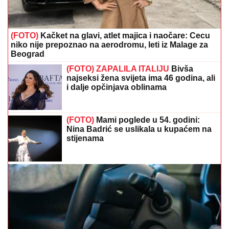
(FOTO)
Kačket na glavi, atlet majica i naočare: Cecu
niko nije prepoznao na aerodromu, leti iz Malage za
Beograd
(FOTO) ZAPALILA ITALIJU
Bivša
najseksi žena svijeta ima 46 godina, ali
i dalje opčinjava oblinama
(FOTO)
Mami poglede u 54. godini:
Nina Badrić se uslikala u kupaćem na
stijenama