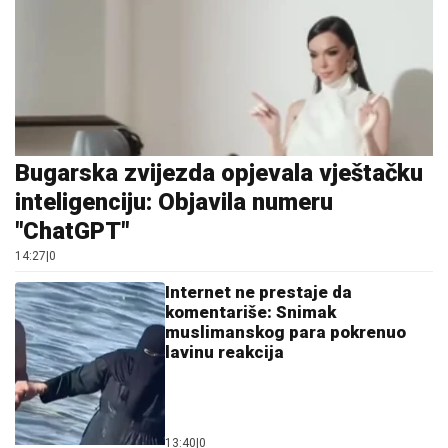
Bugarska zvijezda opjevala vještačku
inteligenciju: Objavila numeru
"ChatGPT"
14:27
|
0
Internet ne prestaje da
komentariše: Snimak
muslimanskog para pokrenuo
lavinu reakcija
13:40
|
0