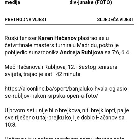
medija
div-junake (FOTO)
PRETHODNA VIJEST
SLJEDEĆA VIJEST
Ruski teniser
Karen Hačanov
plasirao se u
četvrtfinale masters turnira u Madridu, pošto je
pobijedio sunardonika
Andreja Rubljova
sa 7:6, 6:4.
Meč Hačanova i Rubljova, 12. i šestog tenisera
svijeta, trajao je sat i 42 minuta.
https://aloonline.ba/sport/banjaluko-hvala-oglasio-
se-rubljov-nakon-srpska-open-a-foto/
U prvom setu nije bilo brejkova, niti brejk lopti, pa je
sve riješeno u taj-brejku koji je dobio Hačanov sa
10:8.