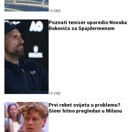
15:58
|
0
Poznati teniser uporedio Novaka
Đokovića sa Spajdermenom
10:34
|
0
Prvi reket svijeta u problemu?
Siner hitno pregledan u Milanu