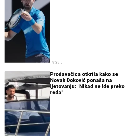
13:23
|
0
Prodavačica otkrila kako se
Novak Đoković ponaša na
ljetovanju: "Nikad ne ide preko
reda"