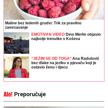
Maline bez ledenih grudvi: Trik za pravilno
zamrzavanje
EMOTIVAN VIDEO
Dino Merlin objavio
najbolje trenutke s Koševa
"JEŽIM SE OD TOGA"
Ana Radulović
bez dlake na jeziku o pjevaču koji je
ostavio ženu i djecu
Preporučuje