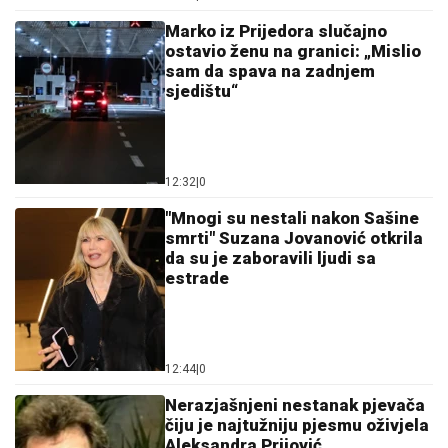
Marko iz Prijedora slučajno
ostavio ženu na granici: „Mislio
sam da spava na zadnjem
sjedištu“
12:32
|
0
"Mnogi su nestali nakon Sašine
smrti" Suzana Jovanović otkrila
da su je zaboravili ljudi sa
estrade
12:44
|
0
Nerazjašnjeni nestanak pjevača
čiju je najtužniju pjesmu oživjela
Aleksandra Prijović