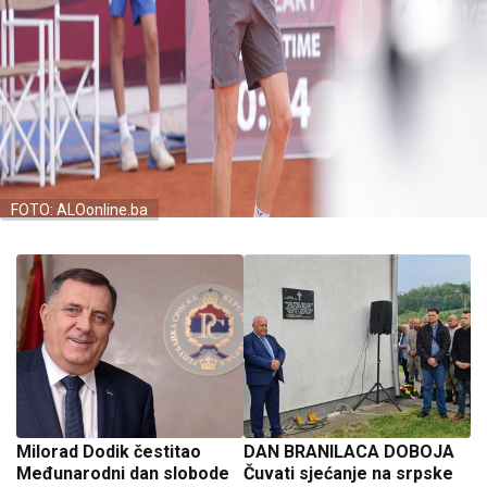
FOTO: ALOonline.ba
Milorad Dodik čestitao
DAN BRANILACA DOBOJA
Međunarodni dan slobode
Čuvati sjećanje na srpske