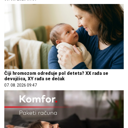
Čiji hromozom određuje pol deteta? XX rađa se
devojčica, XY rađa se dečak
07. 08. 2026 09:47