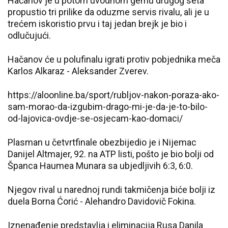
Hačanov je u potom uvodnom gemu drugog seta
propustio tri prilike da oduzme servis rivalu, ali je u
trećem iskoristio prvu i taj jedan brejk je bio i
odlučujući.
Hačanov će u polufinalu igrati protiv pobjednika meča
Karlos Alkaraz - Aleksander Zverev.
https://aloonline.ba/sport/rubljov-nakon-poraza-ako-
sam-morao-da-izgubim-drago-mi-je-da-je-to-bilo-
od-lajovica-ovdje-se-osjecam-kao-domaci/
Plasman u četvrtfinale obezbijedio je i Nijemac
Danijel Altmajer, 92. na ATP listi, pošto je bio bolji od
Španca Haumea Munara sa ubjedljivih 6:3, 6:0.
Njegov rival u narednoj rundi takmičenja biće bolji iz
duela Borna Ćorić - Alehandro Davidovič Fokina.
Iznenađenje predstavlja i eliminacija Rusa Danila