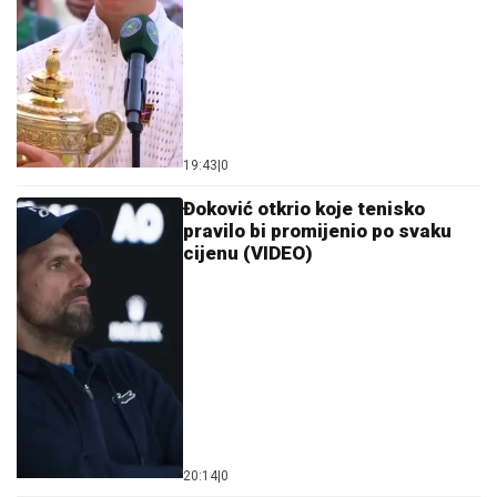
19:43
|
0
Đoković otkrio koje tenisko
pravilo bi promijenio po svaku
cijenu (VIDEO)
20:14
|
0