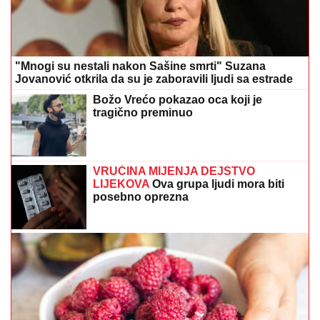
"Mnogi su nestali nakon Sašine smrti" Suzana
Jovanović otkrila da su je zaboravili ljudi sa estrade
Božo Vrećo pokazao oca koji je
tragično preminuo
VRUĆINA MIJENJA DEJSTVO
LIJEKOVA
Ova grupa ljudi mora biti
posebno oprezna