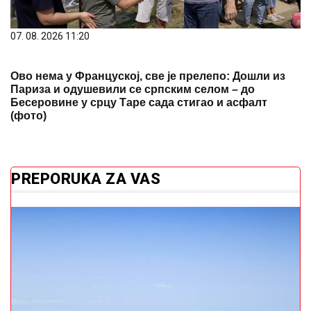
07. 08. 2026 11:20
Ово нема у Француској, све је прелепо: Дошли из
Париза и одушевили се српским селом – до
Бесеровине у срцу Таре сада стигао и асфалт
(фото)
PREPORUKA ZA VAS