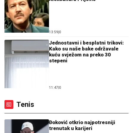
13:59
|
0
Jednostavni i besplatni trikovi:
Kako su naše bake održavale
kuću svježom na preko 30
stepeni
11:47
|
0
Tenis
Đoković otkrio najpotresniji
trenutak u karijeri