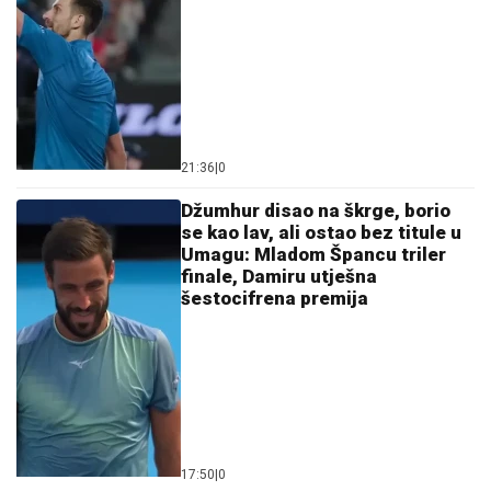
21:36
|
0
Džumhur disao na škrge, borio
se kao lav, ali ostao bez titule u
Umagu: Mladom Špancu triler
finale, Damiru utješna
šestocifrena premija
17:50
|
0