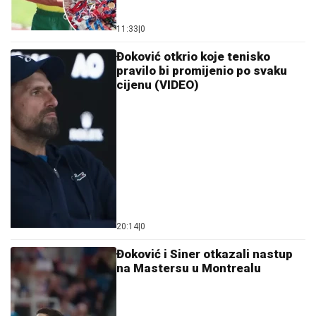
11:33
|
0
Đoković otkrio koje tenisko
pravilo bi promijenio po svaku
cijenu (VIDEO)
20:14
|
0
Đoković i Siner otkazali nastup
na Mastersu u Montrealu