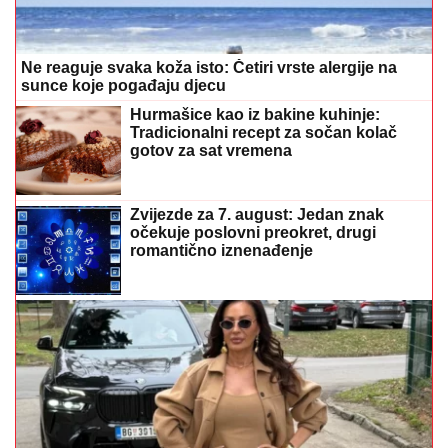
Ne reaguje svaka koža isto: Četiri vrste alergije na
sunce koje pogađaju djecu
Hurmašice kao iz bakine kuhinje:
Tradicionalni recept za sočan kolač
gotov za sat vremena
Zvijezde za 7. august: Jedan znak
očekuje poslovni preokret, drugi
romantično iznenađenje