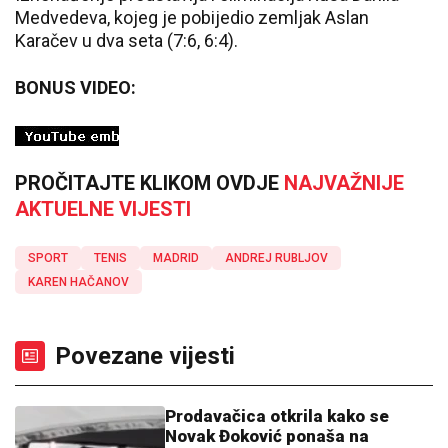
Medvedeva, kojeg je pobijedio zemljak Aslan
Karačev u dva seta (7:6, 6:4).
BONUS VIDEO:
PROČITAJTE KLIKOM OVDJE
NAJVAŽNIJE
AKTUELNE VIJESTI
SPORT
TENIS
MADRID
ANDREJ RUBLJOV
KAREN HAČANOV
Povezane vijesti
Prodavačica otkrila kako se
Novak Đoković ponaša na