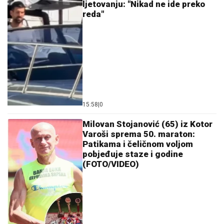
ljetovanju: "Nikad ne ide preko
reda"
15:58
|
0
Milovan Stojanović (65) iz Kotor
Varoši sprema 50. maraton:
Patikama i čeličnom voljom
pobjeđuje staze i godine
(FOTO/VIDEO)