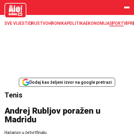
aloonline.b
a
SVE VIJESTI
DRUŠTVO
HRONIKA
POLITIKA
EKONOMIJA
SPORT
VIP
R
Dodaj kao željeni izvor na google pretrazi
Tenis
Andrej Rubljov poražen u
Madridu
Hačanov u četvrtfinalu