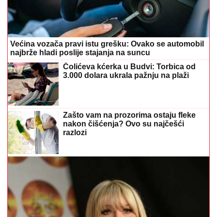
Većina vozača pravi istu grešku: Ovako se automobil
najbrže hladi poslije stajanja na suncu
Čolićeva kćerka u Budvi: Torbica od
3.000 dolara ukrala pažnju na plaži
Zašto vam na prozorima ostaju fleke
nakon čišćenja? Ovo su najčešći
razlozi