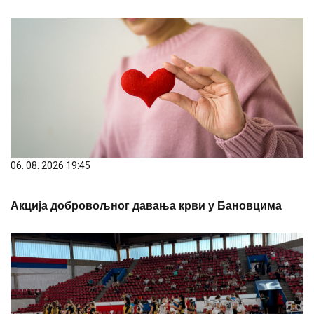
06. 08. 2026 19:45
Акција добровољног давања крви у Бановцима