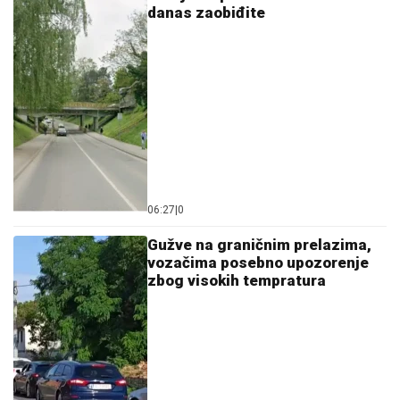
danas zaobiđite
06:27
|
0
Gužve na graničnim prelazima,
vozačima posebno upozorenje
zbog visokih tempratura