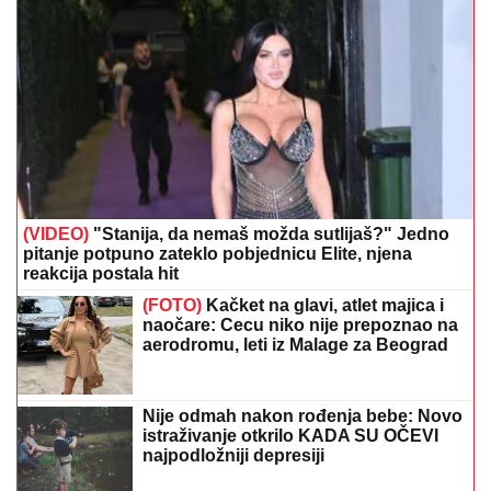
(VIDEO)
"Stanija, da nemaš možda sutlijaš?" Jedno
pitanje potpuno zateklo pobjednicu Elite, njena
reakcija postala hit
(FOTO)
Kačket na glavi, atlet majica i
naočare: Cecu niko nije prepoznao na
aerodromu, leti iz Malage za Beograd
Nije odmah nakon rođenja bebe: Novo
istraživanje otkrilo KADA SU OČEVI
najpodložniji depresiji