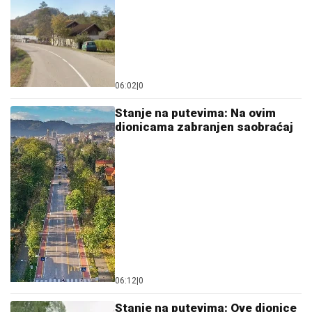
06:02
|
0
Stanje na putevima: Na ovim
dionicama zabranjen saobraćaj
06:12
|
0
Stanje na putevima: Ove dionice