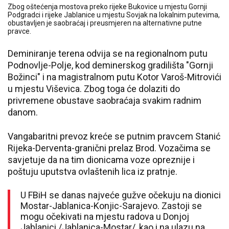
Zbog oštećenja mostova preko rijeke Bukovice u mjestu Gornji
Podgradci i rijeke Jablanice u mjestu Sovjak na lokalnim putevima,
obustavljen je saobraćaj i preusmjeren na alternativne putne
pravce.
Deminiranje terena odvija se na regionalnom putu
Podnovlje-Polje, kod deminerskog gradilišta "Gornji
Božinci" i na magistralnom putu Kotor Varoš-Mitrovići
u mjestu Viševica. Zbog toga će dolaziti do
privremene obustave saobraćaja svakim radnim
danom.
Vangabaritni prevoz kreće se putnim pravcem Stanić
Rijeka-Derventa-granični prelaz Brod. Vozačima se
savjetuje da na tim dionicama voze opreznije i
poštuju uputstva ovlaštenih lica iz pratnje.
U FBiH se danas najveće gužve očekuju na dionici
Mostar-Jablanica-Konjic-Sarajevo. Zastoji se
mogu očekivati na mjestu radova u Donjoj
Jablanici /Jablanica-Mostar/, kao i na ulazu na