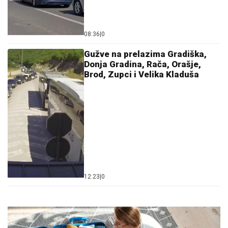
08:36
|
0
Gužve na prelazima Gradiška,
Donja Gradina, Rača, Orašje,
Brod, Zupci i Velika Kladuša
12:23
|
0