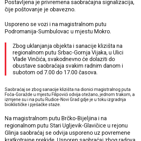
Postavljena je privremena saobraćajna signalizacija,
čije poštovanje je obavezno.
Usporeno se vozi i na magistralnom putu
Podromanija-Sumbulovac u mjestu Mokro.
Zbog uklanjanja objekta i sanacije klizišta na
regionalnom putu Srbac-Gornja Vijaka, u Ulici
Vlade Vinčića, svakodnevno će dolaziti do
obustave saobraćaja svakim radnim danom i
subotom od 7.00 do 17.00 časova.
Saobraćaj se zbog sanacije klizišta na dionici magistralnog puta
Foča-Goražde u mjestu Filipovići odvija otežano, jednom trakom, a
izmjene su i na putu Rudice-Novi Grad gdje je u toku izgradnja
biciklističke i pješačke staze.
Na magistralnom putu Brčko-Bijeljina i na
regionalnom putu Stari Ugljevik-Glavičice u rejonu
Glinja saobraćaj se odvija usporeno uz povremene
kratkotrajne prekide. Usporen saobraćaj zbog radova