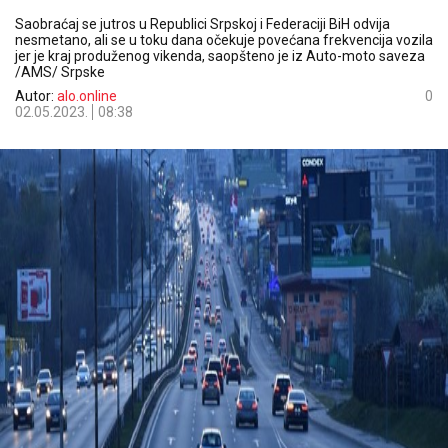
Saobraćaj se jutros u Republici Srpskoj i Federaciji BiH odvija
nesmetano, ali se u toku dana očekuje povećana frekvencija vozila
jer je kraj produženog vikenda, saopšteno je iz Auto-moto saveza
/AMS/ Srpske
Autor:
alo.online
0
02.05.2023.
08:38