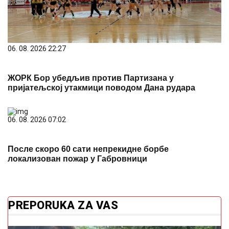
06. 08. 2026 22:27
ЖОРК Бор убедљив против Партизана у
пријатељској утакмици поводом Дана рудара
06. 08. 2026 07:02
После скоро 60 сати непрекидне борбе
локализован пожар у Габровници
PREPORUKA ZA VAS