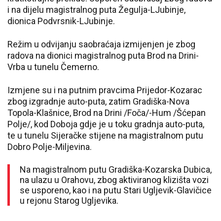
i na dijelu magistralnog puta Žegulja-LJubinje,
dionica Podvrsnik-LJubinje.
Režim u odvijanju saobraćaja izmijenjen je zbog
radova na dionici magistralnog puta Brod na Drini-
Vrba u tunelu Čemerno.
Izmjene su i na putnim pravcima Prijedor-Kozarac
zbog izgradnje auto-puta, zatim Gradiška-Nova
Topola-Klašnice, Brod na Drini /Foča/-Hum /Šćepan
Polje/, kod Doboja gdje je u toku gradnja auto-puta,
te u tunelu Sijeračke stijene na magistralnom putu
Dobro Polje-Miljevina.
Na magistralnom putu Gradiška-Kozarska Dubica,
na ulazu u Orahovu, zbog aktiviranog klizišta vozi
se usporeno, kao i na putu Stari Ugljevik-Glavičice
u rejonu Starog Ugljevika.