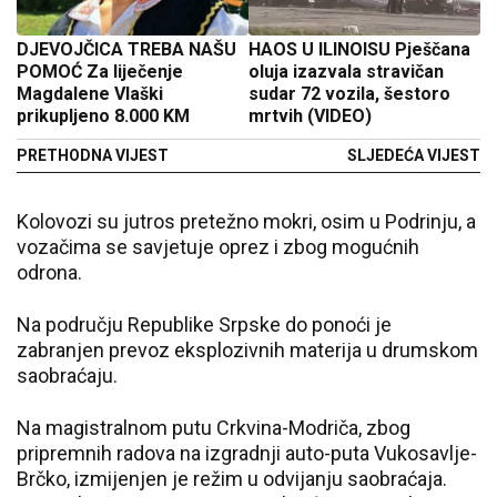
DJEVOJČICA TREBA NAŠU
HAOS U ILINOISU Pješčana
POMOĆ Za liječenje
oluja izazvala stravičan
Magdalene Vlaški
sudar 72 vozila, šestoro
prikupljeno 8.000 KM
mrtvih (VIDEO)
PRETHODNA VIJEST
SLJEDEĆA VIJEST
Kolovozi su jutros pretežno mokri, osim u Podrinju, a
vozačima se savjetuje oprez i zbog mogućnih
odrona.
Na području Republike Srpske do ponoći je
zabranjen prevoz eksplozivnih materija u drumskom
saobraćaju.
Na magistralnom putu Crkvina-Modriča, zbog
pripremnih radova na izgradnji auto-puta Vukosavlje-
Brčko, izmijenjen je režim u odvijanju saobraćaja.