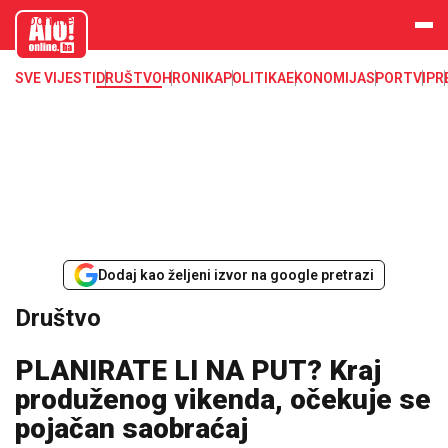
aloonline.b
a
SVE VIJESTI
DRUŠTVO
HRONIKA
POLITIKA
EKONOMIJA
SPORT
VIP
R
Dodaj kao željeni izvor na google pretrazi
Društvo
PLANIRATE LI NA PUT? Kraj
produženog vikenda, očekuje se
pojačan saobraćaj