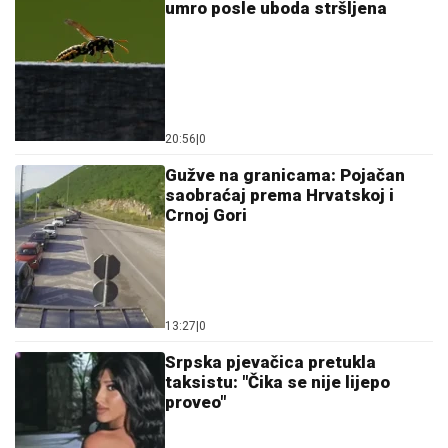
umro posle uboda stršljena
20:56
|
0
Gužve na granicama: Pojačan
saobraćaj prema Hrvatskoj i
Crnoj Gori
13:27
|
0
Srpska pjevačica pretukla
taksistu: "Čika se nije lijepo
proveo"