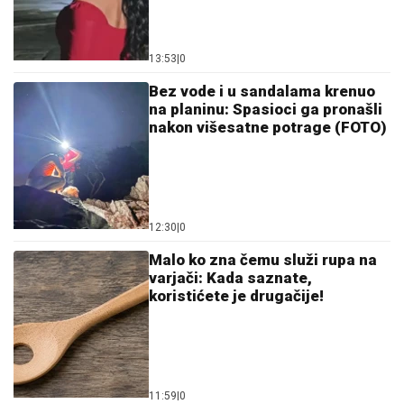
13:53
|
0
Bez vode i u sandalama krenuo
na planinu: Spasioci ga pronašli
nakon višesatne potrage (FOTO)
12:30
|
0
Malo ko zna čemu služi rupa na
varjači: Kada saznate,
koristićete je drugačije!
11:59
|
0