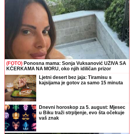
(FOTO)
Ponosna mama: Sonja Vuksanović UŽIVA SA
KĆERKAMA NA MORU, oko njih idiličan prizor
Ljetni desert bez jaja: Tiramisu s
kajsijama je gotov za samo 15 minuta
Dnevni horoskop za 5. august: Mjesec
u Biku traži strpljenje, evo šta očekuje
vaš znak