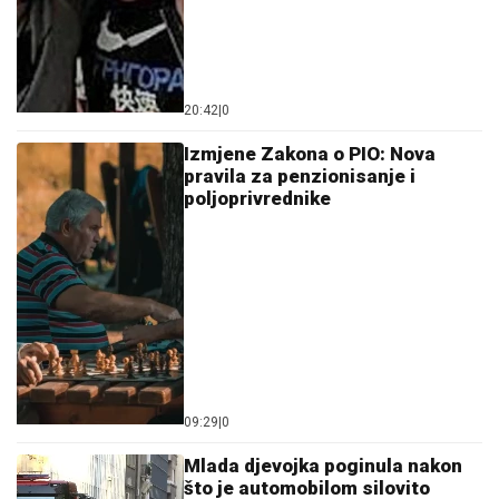
20:42
|
0
Izmjene Zakona o PIO: Nova
pravila za penzionisanje i
poljoprivrednike
09:29
|
0
Mlada djevojka poginula nakon
što je automobilom silovito