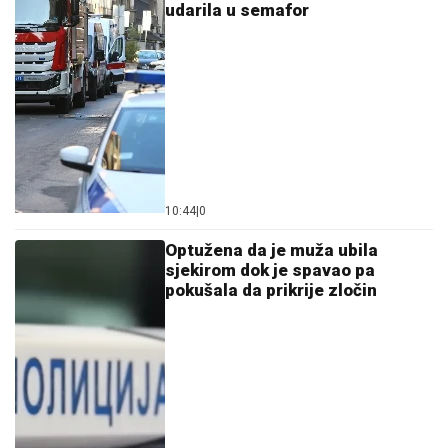
udarila u semafor
10:44
|
0
Optužena da je muža ubila
sjekirom dok je spavao pa
pokušala da prikrije zločin