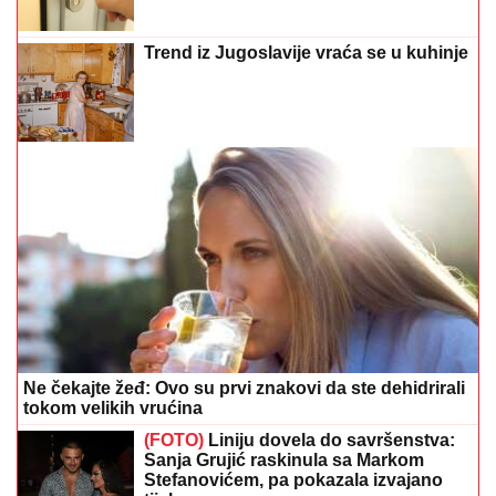
Trend iz Jugoslavije vraća se u kuhinje
Ne čekajte žeđ: Ovo su prvi znakovi da ste dehidrirali
tokom velikih vrućina
(FOTO)
Liniju dovela do savršenstva:
Sanja Grujić raskinula sa Markom
Stefanovićem, pa pokazala izvajano