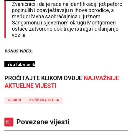
Zvaničnici i dalje rade na identifikaciji još petoro
poginulih i obavještavaju njihove porodice, a
međudržavna saobraćajnica u južnom
Sangamonu i sjevernom okrugu Montgomeri
ostaće zatvorene dok traje istraga i uklanjanje
vozila.
BONUS VIDEO:
PROČITAJTE KLIKOM OVDJE
NAJVAŽNIJE
AKTUELNE VIJESTI
REGION
PJEŠČANA OLUJA
Povezane vijesti