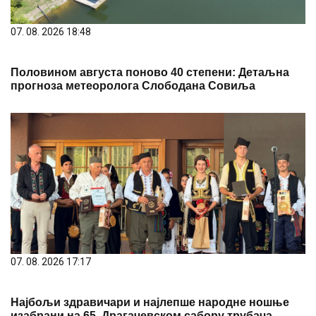
07. 08. 2026 18:48
Половином августа поново 40 степени: Детаљна
прогноза метеоролога Слободана Совиља
07. 08. 2026 17:17
Најбољи здравичари и најлепше народне ношње
изабрани на 65. Драгачевском сабору трубача