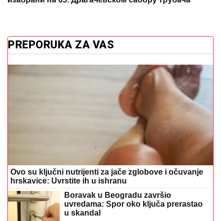
PREPORUKA ZA VAS
Ovo su ključni nutrijenti za jače zglobove i očuvanje
hrskavice: Uvrstite ih u ishranu
Boravak u Beogradu završio
uvredama: Spor oko ključa prerastao
u skandal