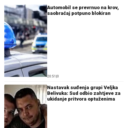
Automobil se prevrnuo na krov,
saobraćaj potpuno blokiran
20:51
|
0
Nastavak suđenja grupi Veljka
Belivuka: Sud odbio zahtjeve za
ukidanje pritvora optuženima