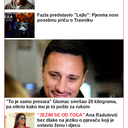
Fazla predstavio "Lejlu": Pjesma nosi
posebnu priču o Travniku
"To je samo prevara" Glumac smršao 20 kilograma,
pa otkrio kako mu je to pošlo za rukom
"JEŽIM SE OD TOGA"
Ana Radulović
bez dlake na jeziku o pjevaču koji je
ostavio ženu i djecu