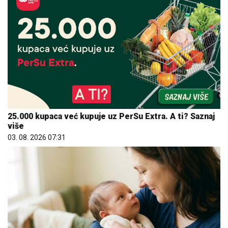
25.000 kupaca već kupuje uz PerSu Extra. A ti? Saznaj
više
03. 08. 2026 07:31