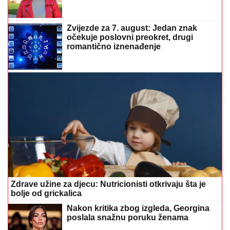
Zvijezde za 7. august: Jedan znak
očekuje poslovni preokret, drugi
romantično iznenađenje
Zdrave užine za djecu: Nutricionisti otkrivaju šta je
bolje od grickalica
Nakon kritika zbog izgleda, Georgina
poslala snažnu poruku ženama