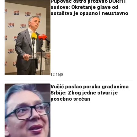
Pupovac oštro prozvao DORH i
sudove: Okretanje glave od
ustaštva je opasno i neustavno
12:16
|
0
Vučić poslao poruku građanima
Srbije: Zbog jedne stvari je
posebno srećan