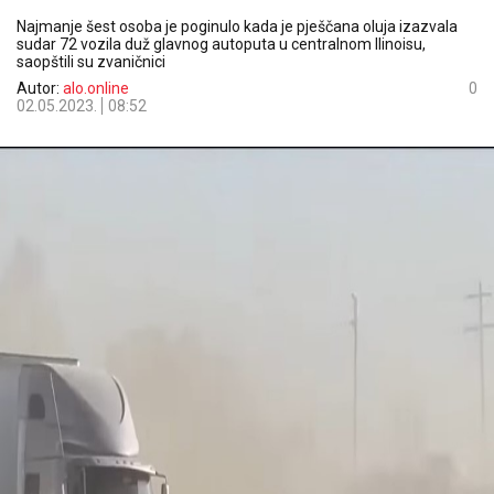
Najmanje šest osoba je poginulo kada je pješčana oluja izazvala
sudar 72 vozila duž glavnog autoputa u centralnom Ilinoisu,
saopštili su zvaničnici
Autor:
alo.online
0
02.05.2023.
08:52