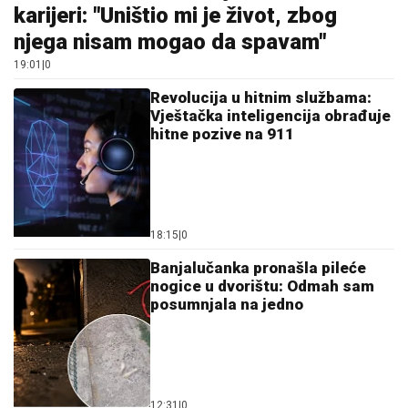
karijeri: "Uništio mi je život, zbog
njega nisam mogao da spavam"
19:01
|
0
Revolucija u hitnim službama:
Vještačka inteligencija obrađuje
hitne pozive na 911
18:15
|
0
Banjalučanka pronašla pileće
nogice u dvorištu: Odmah sam
posumnjala na jedno
12:31
|
0