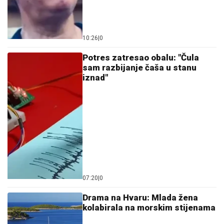
10:26
|
0
Potres zatresao obalu: "Čula
sam razbijanje čaša u stanu
iznad"
07:20
|
0
Drama na Hvaru: Mlada žena
kolabirala na morskim stijenama