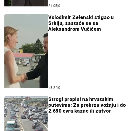
21:05
|
0
Volodimir Zelenski stigao u
Srbiju, sastaće se sa
Aleksandrom Vučićem
18:24
|
0
Strogi propisi na hrvatskim
putevima: Za prebrzu vožnju i do
2.650 evra kazne ili zatvor