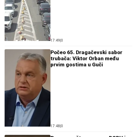
17:49
|
0
Počeo 65. Dragačevski sabor
trubača: Viktor Orban među
prvim gostima u Guči
17:48
|
0