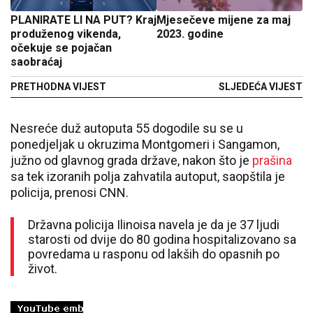
PLANIRATE LI NA PUT? Kraj
Mjesečeve mijene za maj
produženog vikenda,
2023. godine
očekuje se pojačan
saobraćaj
PRETHODNA VIJEST
SLJEDEĆA VIJEST
Nesreće duž autoputa 55 dogodile su se u
ponedjeljak u okruzima Montgomeri i Sangamon,
južno od glavnog grada države, nakon što je
prašina
sa tek izoranih polja zahvatila autoput, saopštila je
policija, prenosi CNN.
Državna policija Ilinoisa navela je da je 37 ljudi
starosti od dvije do 80 godina hospitalizovano sa
povredama u rasponu od lakših do opasnih po
život.