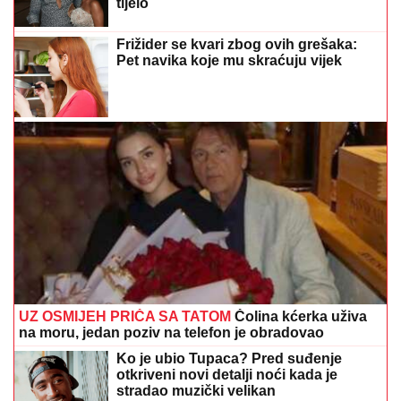
tijelo
Frižider se kvari zbog ovih grešaka:
Pet navika koje mu skraćuju vijek
UZ OSMIJEH PRIČA SA TATOM
Čolina kćerka uživa
na moru, jedan poziv na telefon je obradovao
Ko je ubio Tupaca? Pred suđenje
otkriveni novi detalji noći kada je
stradao muzički velikan