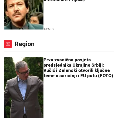
13:59
|
0
Region
Prva zvanična posjeta
predsjednika Ukrajine Srbiji:
Vučić i Zelenski otvorili ključne
teme o saradnji i EU putu (FOTO)