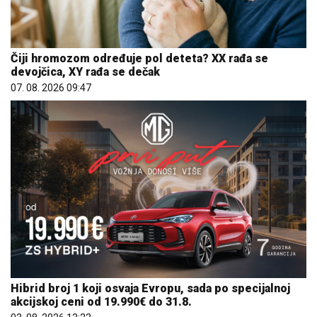
Čiji hromozom određuje pol deteta? XX rađa se
devojčica, XY rađa se dečak
07. 08. 2026 09:47
Hibrid broj 1 koji osvaja Evropu, sada po specijalnoj
akcijskoj ceni od 19.990€ do 31.8.