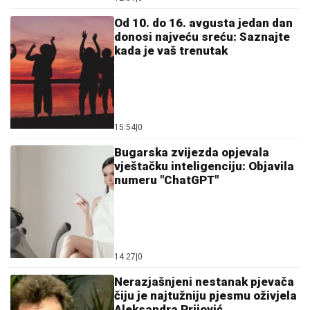
Od 10. do 16. avgusta jedan dan
donosi najveću sreću: Saznajte
kada je vaš trenutak
15:54
|
0
Bugarska zvijezda opjevala
vještačku inteligenciju: Objavila
numeru "ChatGPT"
14:27
|
0
Nerazjašnjeni nestanak pjevača
čiju je najtužniju pjesmu oživjela
Aleksandra Prijović