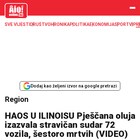
aloonline.b
a
SVE VIJESTI
DRUŠTVO
HRONIKA
POLITIKA
EKONOMIJA
SPORT
VIP
R
Dodaj kao željeni izvor na google pretrazi
Region
HAOS U ILINOISU Pješčana oluja
izazvala stravičan sudar 72
vozila, šestoro mrtvih (VIDEO)