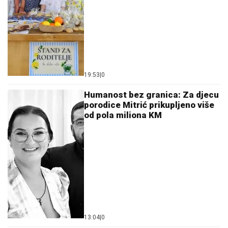
19:53
|
0
Humanost bez granica: Za djecu
porodice Mitrić prikupljeno više
od pola miliona KM
13:04
|
0