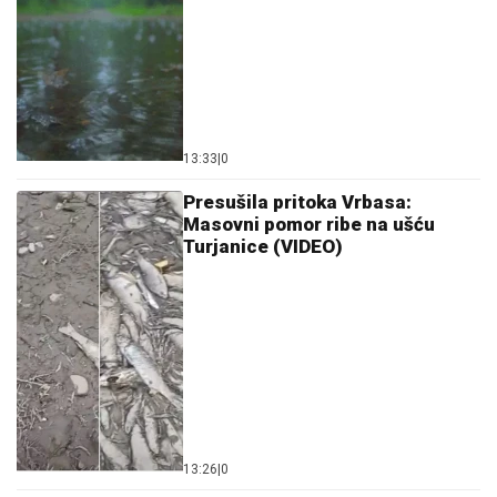
13:33
|
0
Presušila pritoka Vrbasa:
Masovni pomor ribe na ušću
Turjanice (VIDEO)
13:26
|
0