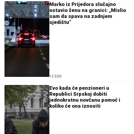
Marko iz Prijedora slučajno
ostavio ženu na granici: „Mislio
sam da spava na zadnjem
sjedištu“
12:32
|
0
Evo kada će penzioneri u
Republici Srpskoj dobiti
jednokratnu novčanu pomoć i
koliko će ona iznositi