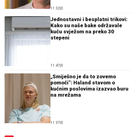
11:32
|
0
Jednostavni i besplatni trikovi:
Kako su naše bake održavale
kuću svježom na preko 30
stepeni
11:47
|
0
„Smiješno je da to zovemo
pomoći“: Haland stavom o
kućnim poslovima izazvao buru
na mrežama
11:37
|
0