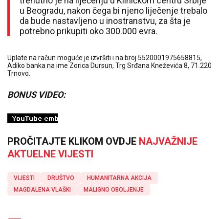
trenutno je na liječenju u Kliničkom centru Srbije
u Beogradu, nakon čega bi njeno liječenje trebalo
da bude nastavljeno u inostranstvu, za šta je
potrebno prikupiti oko 300.000 evra.
Uplate na račun moguće je izvršiti i na broj 5520001975658815,
Adiko banka na ime Zorica Dursun, Trg Srđana Kneževića 8, 71.220
Trnovo.
BONUS VIDEO:
PROČITAJTE KLIKOM OVDJE
NAJVAŽNIJE
AKTUELNE VIJESTI
VIJESTI
DRUŠTVO
HUMANITARNA AKCIJA
MAGDALENA VLAŠKI
MALIGNO OBOLJENJE