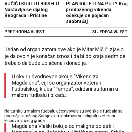
VUČIĆ I KURTI U BRISELU
PLANIRATE LI NA PUT? Kraj
Nastavlja se dijalog
produženog vikenda,
Beograda i Prištine
očekuje se pojačan
saobraćaj
PRETHODNA VIJEST
SLJEDEĆA VIJEST
Jedan od organizatora ove akcije Mitar Mičić izjavio
je da ovo nije konačan iznos i da bi do kraja sedmice
trebalo da bude uplaćena i donacija.
U okviru dvodnevne akcije “Vikend za
Magdalenu”, čiji su organizator veterani
Fudbalskog kluba “Famos”, održani su turniri u
malom fudbalu i pikadu.
Na turniru u malom fudbalu učestvovale su sve škole fudbala sa
područja Istočnog Sarajeva, a utakmicu su odigrali i veterani
klubova iz ovog grada.
Magdalena Vlaški boluje od maligne bolesti i