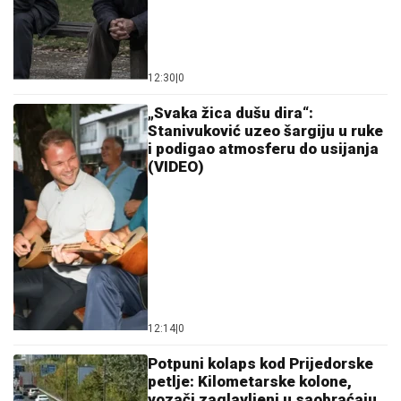
12:30
|
0
„Svaka žica dušu dira“:
Stanivuković uzeo šargiju u ruke
i podigao atmosferu do usijanja
(VIDEO)
12:14
|
0
Potpuni kolaps kod Prijedorske
petlje: Kilometarske kolone,
vozači zaglavljeni u saobraćaju