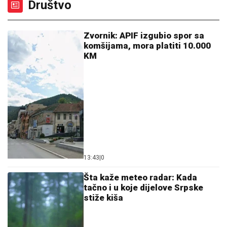
Društvo
Zvornik: APIF izgubio spor sa
komšijama, mora platiti 10.000
KM
13:43
|
0
Šta kaže meteo radar: Kada
tačno i u koje dijelove Srpske
stiže kiša