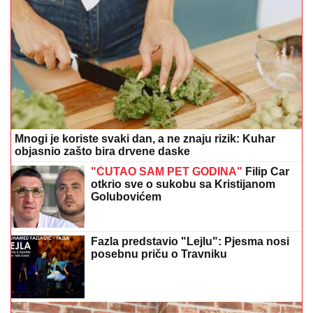
Mnogi je koriste svaki dan, a ne znaju rizik: Kuhar
objasnio zašto bira drvene daske
"ĆUTAO SAM PET GODINA"
Filip Car
otkrio sve o sukobu sa Kristijanom
Golubovićem
Fazla predstavio "Lejlu": Pjesma nosi
posebnu priču o Travniku