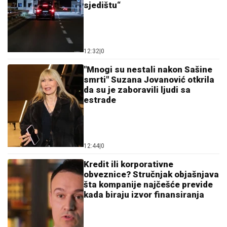
sjedištu“
12:32
|
0
"Mnogi su nestali nakon Sašine
smrti" Suzana Jovanović otkrila
da su je zaboravili ljudi sa
estrade
12:44
|
0
Kredit ili korporativne
obveznice? Stručnjak objašnjava
šta kompanije najčešće previde
kada biraju izvor finansiranja