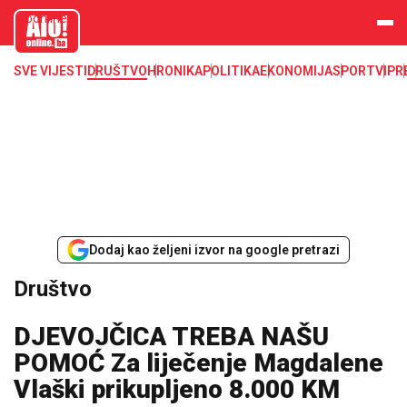
aloonline.b
a
SVE VIJESTI
DRUŠTVO
HRONIKA
POLITIKA
EKONOMIJA
SPORT
VIP
R
Dodaj kao željeni izvor na google pretrazi
Društvo
DJEVOJČICA TREBA NAŠU
POMOĆ Za liječenje Magdalene
Vlaški prikupljeno 8.000 KM