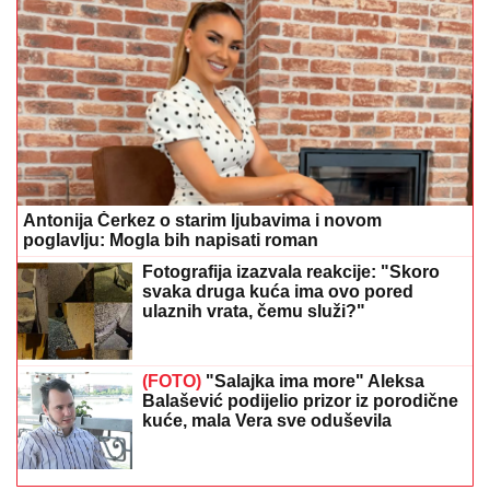
Antonija Čerkez o starim ljubavima i novom
poglavlju: Mogla bih napisati roman
Fotografija izazvala reakcije: "Skoro
svaka druga kuća ima ovo pored
ulaznih vrata, čemu služi?"
(FOTO)
"Salajka ima more" Aleksa
Balašević podijelio prizor iz porodične
kuće, mala Vera sve oduševila