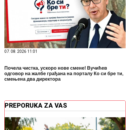
07. 08. 2026 11:01
Почела чистка, ускоро нове смене! Вучићев
одговор на жалбе грађана на порталу Ко си бре ти,
смењена два директора
PREPORUKA ZA VAS