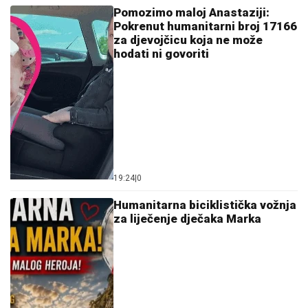
Pomozimo maloj Anastaziji:
Pokrenut humanitarni broj 17166
za djevojčicu koja ne može
hodati ni govoriti
19:24
|
0
Humanitarna biciklistička vožnja
za liječenje dječaka Marka