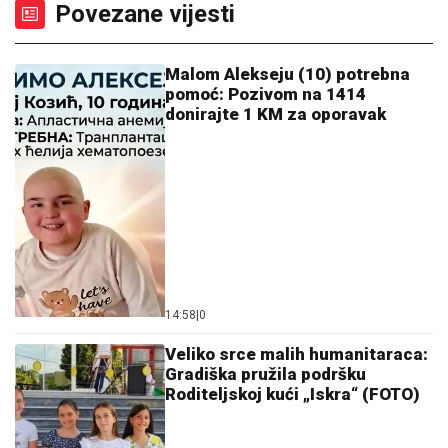
Povezane vijesti
Malom Alekseju (10) potrebna
pomoć: Pozivom na 1414
donirajte 1 KM za oporavak
14:58
|
0
Veliko srce malih humanitaraca:
Gradiška pružila podršku
Roditeljskoj kući „Iskra“ (FOTO)