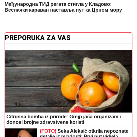
Међународна ТИД регата стигла у Кладово:
Веслачки караван наставља пут ка Црном мору
PREPORUKA ZA VAS
Citrusna bomba iz prirode: Grejp jača organizam i
donosi brojne zdravstvene koristi
(FOTO)
Seka Aleksić otkrila nepoznate
detalje iz mladosti: Prvi put vidjela