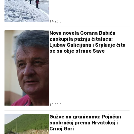
14:26
|
0
Nova novela Gorana Babića
zaokupila pažnju čitalaca:
Ljubav Galicijana i Srpkinje čita
se sa obje strane Save
13:39
|
0
Gužve na granicama: Pojačan
saobraćaj prema Hrvatskoj i
Crnoj Gori