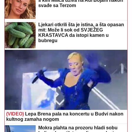
s kim Milica uživa na Adi Bojani nakon
svađe sa Terzom
Ljekari otkrili šta je istina, a šta opasan
mit: Može li sok od SVJEŽEG
KRASTAVCA da istopi kamen u
bubregu
(VIDEO)
Lepa Brena pala na koncertu u Budvi nakon
kultnog zamaha nogom
Mokra plahta na prozoru hladi sobu