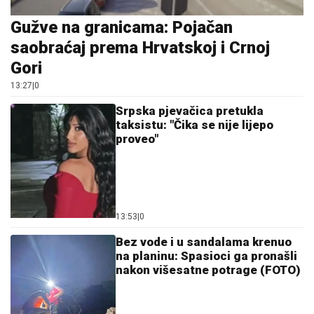
Gužve na granicama: Pojačan
saobraćaj prema Hrvatskoj i Crnoj
Gori
13:27
|
0
Srpska pjevačica pretukla
taksistu: "Čika se nije lijepo
proveo"
13:53
|
0
Bez vode i u sandalama krenuo
na planinu: Spasioci ga pronašli
nakon višesatne potrage (FOTO)