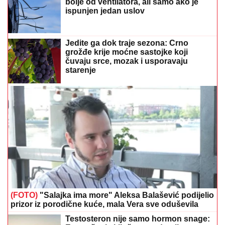
bolje od ventilatora, ali samo ako je
ispunjen jedan uslov
Jedite ga dok traje sezona: Crno
grožđe krije moćne sastojke koji
čuvaju srce, mozak i usporavaju
starenje
(FOTO)
"Salajka ima more" Aleksa Balašević podijelio
prizor iz porodične kuće, mala Vera sve oduševila
Testosteron nije samo hormon snage: