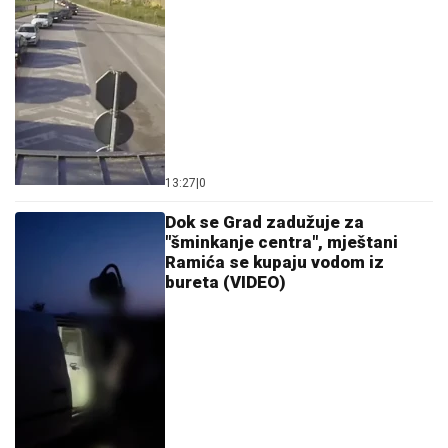
13:27
|
0
Dok se Grad zadužuje za
"šminkanje centra", mještani
Ramića se kupaju vodom iz
bureta (VIDEO)