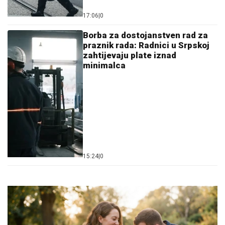
17:06
|
0
Borba za dostojanstven rad za
praznik rada: Radnici u Srpskoj
zahtijevaju plate iznad
minimalca
15:24
|
0