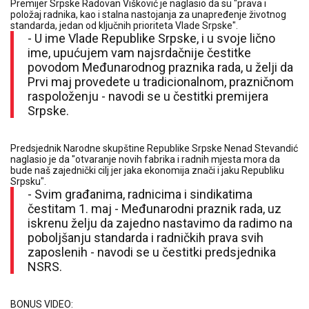
Premijer Srpske Radovan Višković je naglasio da su "prava i
položaj radnika, kao i stalna nastojanja za unapređenje životnog
standarda, jedan od ključnih prioriteta Vlade Srpske".
- U ime Vlade Republike Srpske, i u svoje lično
ime, upućujem vam najsrdačnije čestitke
povodom Međunarodnog praznika rada, u želji da
Prvi maj provedete u tradicionalnom, prazničnom
raspoloženju - navodi se u čestitki premijera
Srpske.
Predsjednik Narodne skupštine Republike Srpske Nenad Stevandić
naglasio je da "otvaranje novih fabrika i radnih mjesta mora da
bude naš zajednički cilj jer jaka ekonomija znači i jaku Republiku
Srpsku".
- Svim građanima, radnicima i sindikatima
čestitam 1. maj - Međunarodni praznik rada, uz
iskrenu želju da zajedno nastavimo da radimo na
poboljšanju standarda i radničkih prava svih
zaposlenih - navodi se u čestitki predsjednika
NSRS.
BONUS VIDEO: