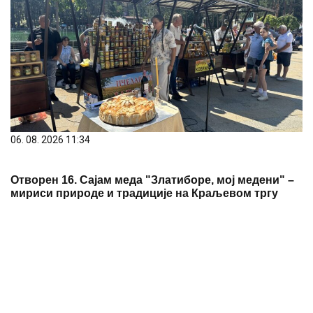
06. 08. 2026 11:34
Отворен 16. Сајам меда "Златиборе, мој медени" –
мириси природе и традиције на Краљевом тргу