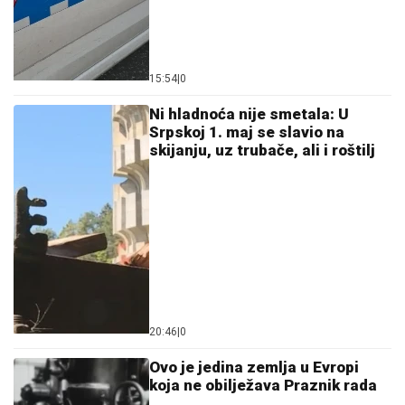
15:54
|
0
Ni hladnoća nije smetala: U
Srpskoj 1. maj se slavio na
skijanju, uz trubače, ali i roštilj
20:46
|
0
Ovo je jedina zemlja u Evropi
koja ne obilježava Praznik rada