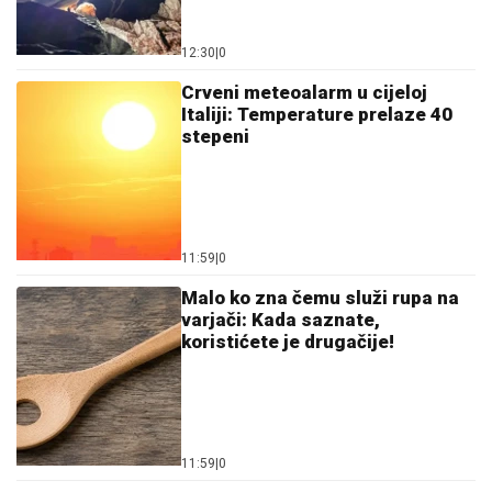
12:30
|
0
Crveni meteoalarm u cijeloj
Italiji: Temperature prelaze 40
stepeni
11:59
|
0
Malo ko zna čemu služi rupa na
varjači: Kada saznate,
koristićete je drugačije!
11:59
|
0