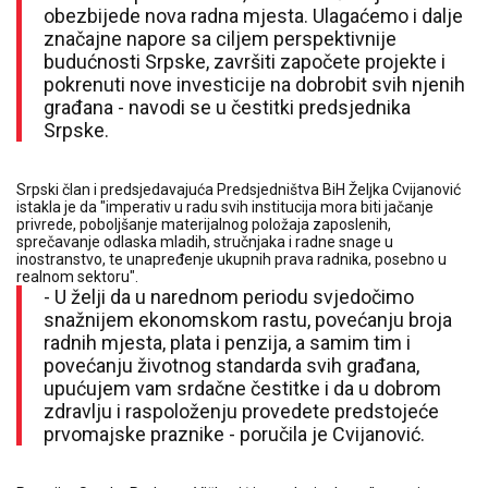
obezbijede nova radna mjesta. Ulagaćemo i dalje
značajne napore sa ciljem perspektivnije
budućnosti Srpske, završiti započete projekte i
pokrenuti nove investicije na dobrobit svih njenih
građana - navodi se u čestitki predsjednika
Srpske.
Srpski član i predsjedavajuća Predsjedništva BiH Željka Cvijanović
istakla je da "imperativ u radu svih institucija mora biti jačanje
privrede, poboljšanje materijalnog položaja zaposlenih,
sprečavanje odlaska mladih, stručnjaka i radne snage u
inostranstvo, te unapređenje ukupnih prava radnika, posebno u
realnom sektoru".
- U želji da u narednom periodu svjedočimo
snažnijem ekonomskom rastu, povećanju broja
radnih mjesta, plata i penzija, a samim tim i
povećanju životnog standarda svih građana,
upućujem vam srdačne čestitke i da u dobrom
zdravlju i raspoloženju provedete predstojeće
prvomajske praznike - poručila je Cvijanović.