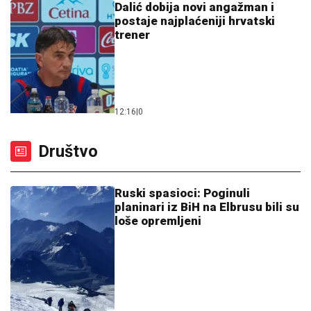
Dalić dobija novi angažman i
postaje najplaćeniji hrvatski
trener
12:16
|
0
Društvo
Ruski spasioci: Poginuli
planinari iz BiH na Elbrusu bili su
loše opremljeni