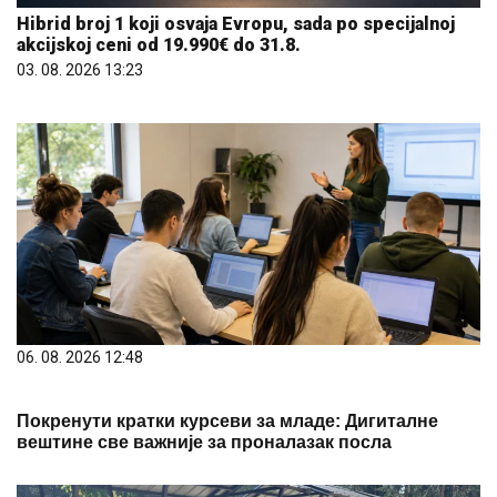
Hibrid broj 1 koji osvaja Evropu, sada po specijalnoj
akcijskoj ceni od 19.990€ do 31.8.
03. 08. 2026 13:23
06. 08. 2026 12:48
Покренути кратки курсеви за младе: Дигиталне
вештине све важније за проналазак посла