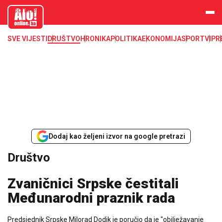
aloonline.b
a
SVE VIJESTI
DRUŠTVO
HRONIKA
POLITIKA
EKONOMIJA
SPORT
VIP
R
Dodaj kao željeni izvor na google pretrazi
Društvo
Zvaničnici Srpske čestitali
Međunarodni praznik rada
Predsjednik Srpske Milorad Dodik je poručio da je "obilježavanje