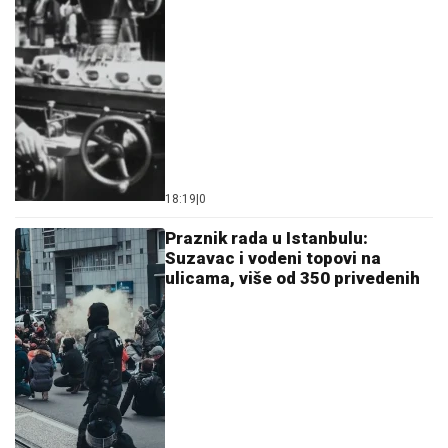
18:19
|
0
Praznik rada u Istanbulu:
Suzavac i vodeni topovi na
ulicama, više od 350 privedenih