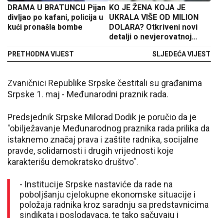
DRAMA U BRATUNCU Pijan
KO JE ŽENA KOJA JE
divljao po kafani, policija u
UKRALA VIŠE OD MILION
kući pronašla bombe
DOLARA? Otkriveni novi
detalji o nevjerovatnoj
prevari u Crnoj Gori
PRETHODNA VIJEST
SLJEDEĆA VIJEST
Zvaničnici Republike Srpske čestitali su građanima
Srpske 1. maj - Međunarodni praznik rada.
Predsjednik Srpske Milorad Dodik je poručio da je
"obilježavanje Međunarodnog praznika rada prilika da
istaknemo značaj prava i zaštite radnika, socijalne
pravde, solidarnosti i drugih vrijednosti koje
karakterišu demokratsko društvo".
- Institucije Srpske nastaviće da rade na
poboljšanju cjelokupne ekonomske situacije i
položaja radnika kroz saradnju sa predstavnicima
sindikata i poslodavaca, te tako sačuvaju i