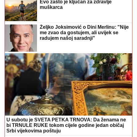
Evo zašto je ključan za zdravlje
muškarca
Željko Joksimović o Dini Merlinu: "Nije
me zvao da gostujem, ali uvijek se
radujem našoj saradnji"
U subotu je SVETA PETKA TRNOVA: Da ženama ne
bi TRNULE RUKE tokom cijele godine jedan običaj
Srbi vijekovima poštuju