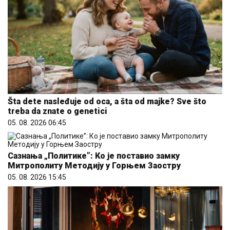
Šta dete nasleđuje od oca, a šta od majke? Sve što
treba da znate o genetici
05. 08. 2026 06:45
Сазнања „Политике”: Ко је поставио замку
Митрополиту Методију у Горњем Заостру
05. 08. 2026 15:45