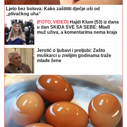
Ljeto bez bolova: Kako zaštititi dječje uši od
„plivačkog uha“
(FOTO, VIDEO)
Hajdi Klum (53) iz dana
u dan SKIDA SVE SA SEBE: Mlađi
muž uživa, a komentarima nema kraja
Jerotić o ljubavi i preljubi: Zašto
muškarci u zrelijim godinama traže
mlađe žene