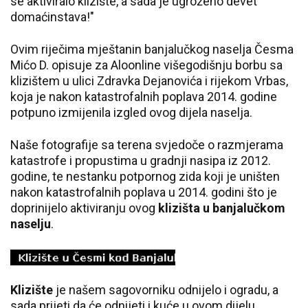
se aktiviralo klizište, a sada je ugroženo devet
domaćinstava!"
Ovim riječima mještanin banjalučkog naselja Česma
Mićo D. opisuje za Aloonline višegodišnju borbu sa
klizištem u ulici Zdravka Dejanovića i rijekom Vrbas,
koja je nakon katastrofalnih poplava 2014. godine
potpuno izmijenila izgled ovog dijela naselja.
Naše fotografije sa terena svjedoče o razmjerama
katastrofe i propustima u gradnji nasipa iz 2012.
godine, te nestanku potpornog zida koji je uništen
nakon katastrofalnih poplava u 2014. godini što je
doprinijelo aktiviranju ovog
klizišta u banjalučkom
naselju
.
Klizište
je našem sagovorniku odnijelo i ogradu, a
sada prijeti da će odnijeti i kuće u ovom dijelu