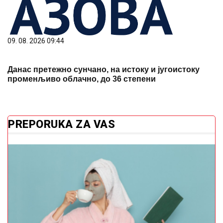
09. 08. 2026 09:44
Данас претежно сунчано, на истоку и југоистоку
променљиво облачно, до 36 степени
PREPORUKA ZA VAS