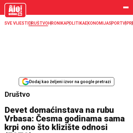
aloonline.b
a
SVE VIJESTI
DRUŠTVO
HRONIKA
POLITIKA
EKONOMIJA
SPORT
VIP
R
Dodaj kao željeni izvor na google pretrazi
Društvo
Devet domaćinstava na rubu
Vrbasa: Česma godinama sama
krpi ono što klizište odnosi