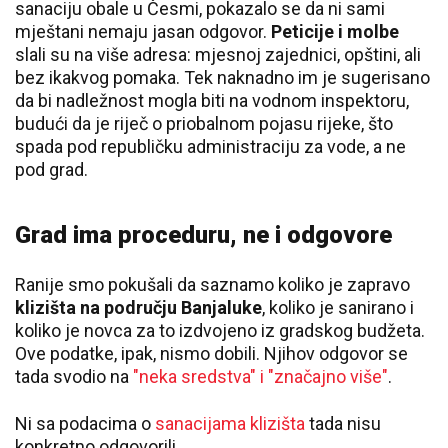
sanaciju obale u Česmi, pokazalo se da ni sami
mještani nemaju jasan odgovor.
Peticije i molbe
slali su na više adresa: mjesnoj zajednici, opštini, ali
bez ikakvog pomaka. Tek naknadno im je sugerisano
da bi nadležnost mogla biti na vodnom inspektoru,
budući da je riječ o priobalnom pojasu rijeke, što
spada pod republičku administraciju za vode, a ne
pod grad.
Grad ima proceduru, ne i odgovore
Ranije smo pokušali da saznamo koliko je zapravo
klizišta na području Banjaluke
, koliko je sanirano i
koliko je novca za to izdvojeno iz gradskog budžeta.
Ove podatke, ipak, nismo dobili. Njihov odgovor se
tada svodio na
"neka sredstva" i "značajno više"
.
Ni sa podacima o
sanacijama klizišta
tada nisu
konkretno odgovorili.