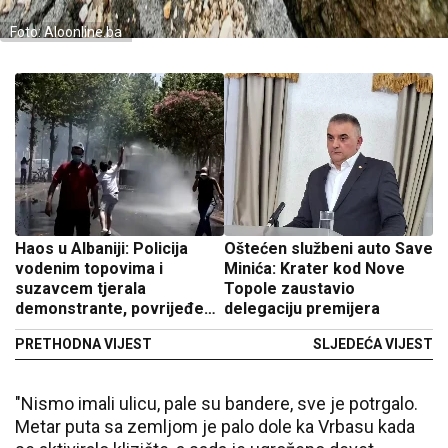
Foto: Aloonline.ba
Haos u Albaniji: Policija
Oštećen službeni auto Save
vodenim topovima i
Minića: Krater kod Nove
suzavcem tjerala
Topole zaustavio
demonstrante, povrijeđeni
delegaciju premijera
i policajci (VIDEO)
PRETHODNA VIJEST
SLJEDEĆA VIJEST
"Nismo imali ulicu, pale su bandere, sve je potrgalo.
Metar puta sa zemljom je palo dole ka Vrbasu kada