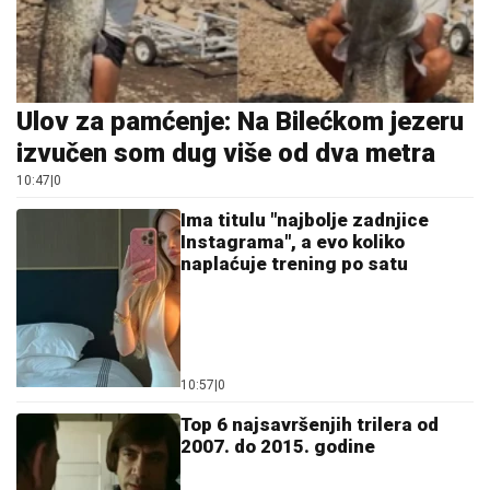
Ulov za pamćenje: Na Bilećkom jezeru
izvučen som dug više od dva metra
10:47
|
0
Ima titulu "najbolje zadnjice
Instagrama", a evo koliko
naplaćuje trening po satu
10:57
|
0
Top 6 najsavršenjih trilera od
2007. do 2015. godine