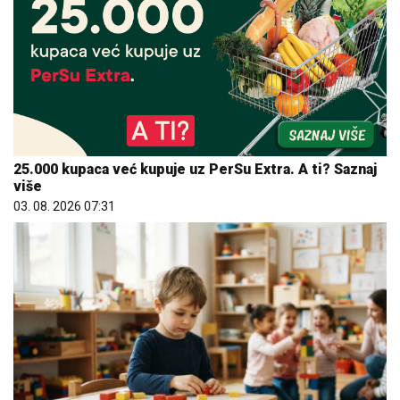
25.000 kupaca već kupuje uz PerSu Extra. A ti? Saznaj
više
03. 08. 2026 07:31