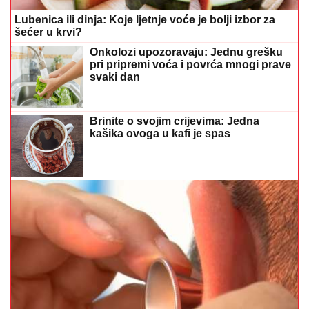
Lubenica ili dinja: Koje ljetnje voće je bolji izbor za
šećer u krvi?
Onkolozi upozoravaju: Jednu grešku
pri pripremi voća i povrća mnogi prave
svaki dan
Brinite o svojim crijevima: Jedna
kašika ovoga u kafi je spas