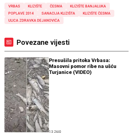
VRBAS
KLIZIŠTE
ČESMA
KLIZIŠTE BANJALUKA
POPLAVE 2014
SANACIJA KLIZIŠTA
KLIZIŠTE ČESMA
ULICA ZDRAVKA DEJANOVIĆA
Povezane vijesti
Presušila pritoka Vrbasa:
Masovni pomor ribe na ušću
Turjanice (VIDEO)
13:26
|
0