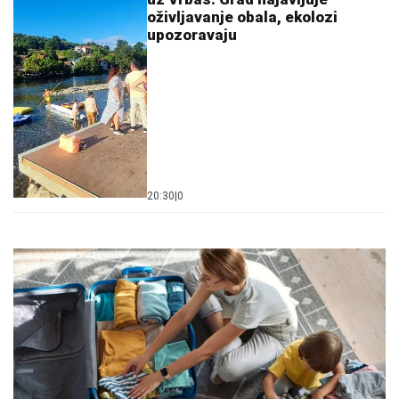
oživljavanje obala, ekolozi
upozoravaju
20:30
|
0