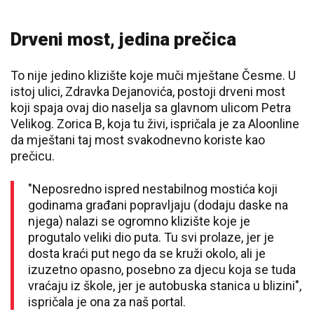
Drveni most, jedina prečica
To nije jedino klizište koje muči mještane Česme. U
istoj ulici, Zdravka Dejanovića, postoji drveni most
koji spaja ovaj dio naselja sa glavnom ulicom Petra
Velikog. Zorica B, koja tu živi, ispričala je za Aloonline
da mještani taj most svakodnevno koriste kao
prečicu.
"Neposredno ispred nestabilnog mostića koji
godinama građani popravljaju (dodaju daske na
njega) nalazi se ogromno klizište koje je
progutalo veliki dio puta. Tu svi prolaze, jer je
dosta kraći put nego da se kruži okolo, ali je
izuzetno opasno, posebno za djecu koja se tuda
vraćaju iz škole, jer je autobuska stanica u blizini",
ispričala je ona za naš portal.