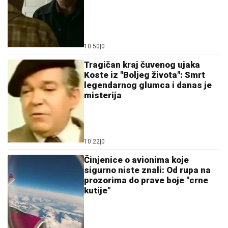
10:50
|
0
Tragičan kraj čuvenog ujaka
Koste iz "Boljeg života": Smrt
legendarnog glumca i danas je
misterija
10:22
|
0
Činjenice o avionima koje
sigurno niste znali: Od rupa na
prozorima do prave boje "crne
kutije"