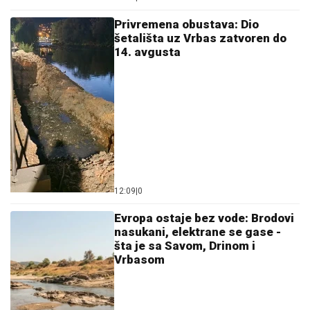
Privremena obustava: Dio
šetališta uz Vrbas zatvoren do
14. avgusta
12:09
|
0
Evropa ostaje bez vode: Brodovi
nasukani, elektrane se gase -
šta je sa Savom, Drinom i
Vrbasom