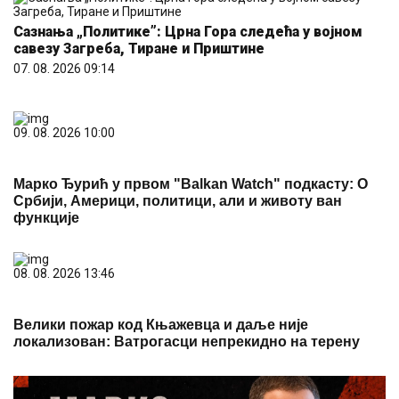
Сазнања „Политике”: Црна Гора следећа у војном
савезу Загреба, Тиране и Приштине
07. 08. 2026 09:14
09. 08. 2026 10:00
Марко Ђурић у првом "Balkan Watch" подкасту: О
Србији, Америци, политици, али и животу ван
функције
08. 08. 2026 13:46
Велики пожар код Књажевца и даље није
локализован: Ватрогасци непрекидно на терену