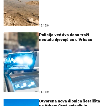
12:12
|
0
Policija već dva dana traži
nestalu djevojčicu u Vrbasu
11:18
|
0
Otvorena nova dionica šetališta
uz Vrbas: Grad najavljuje