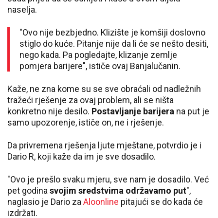
naselja.
"Ovo nije bezbjedno. Klizište je komšiji doslovno
stiglo do kuće. Pitanje nije da li će se nešto desiti,
nego kada. Pa pogledajte, klizanje zemlje
pomjera barijere", ističe ovaj Banjalučanin.
Kaže, ne zna kome su se sve obraćali od nadležnih
tražeći rješenje za ovaj problem, ali se ništa
konkretno nije desilo.
Postavljanje barijera
na put je
samo upozorenje, ističe on, ne i rješenje.
Da privremena rješenja ljute mještane, potvrdio je i
Dario R, koji kaže da im je sve dosadilo.
"Ovo je prešlo svaku mjeru, sve nam je dosadilo. Već
pet godina
svojim sredstvima održavamo put
",
naglasio je Dario za
Aloonline
pitajući se do kada će
izdržati.