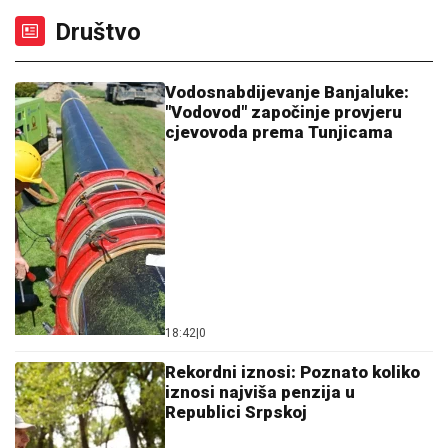
Društvo
Vodosnabdijevanje Banjaluke:
"Vodovod" započinje provjeru
cjevovoda prema Tunjicama
18:42
|
0
Rekordni iznosi: Poznato koliko
iznosi najviša penzija u
Republici Srpskoj