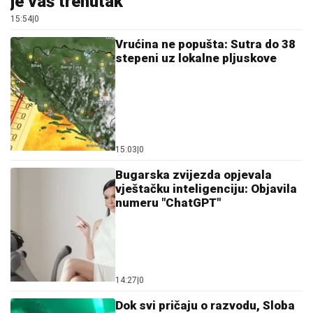
je vaš trenutak
15:54
|
0
Vrućina ne popušta: Sutra do 38
stepeni uz lokalne pljuskove
15:03
|
0
Bugarska zvijezda opjevala
vještačku inteligenciju: Objavila
numeru "ChatGPT"
14:27
|
0
Dok svi pričaju o razvodu, Sloba