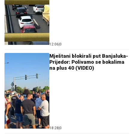
12:06
|
0
Mještani blokirali put Banjaluka-
Prijedor: Polivamo se bokalima
na plus 40 (VIDEO)
18:28
|
0