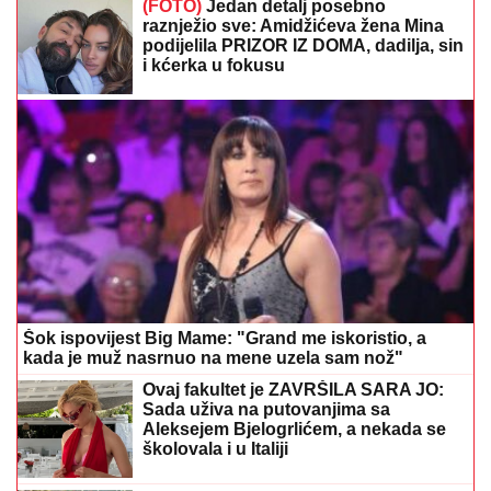
(FOTO)
Jedan detalj posebno
raznježio sve: Amidžićeva žena Mina
podijelila PRIZOR IZ DOMA, dadilja, sin
i kćerka u fokusu
Šok ispovijest Big Mame: "Grand me iskoristio, a
kada je muž nasrnuo na mene uzela sam nož"
Ovaj fakultet je ZAVRŠILA SARA JO:
Sada uživa na putovanjima sa
Aleksejem Bjelogrlićem, a nekada se
školovala i u Italiji