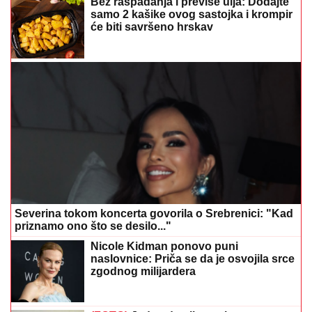
Bez raspadanja i previše ulja: Dodajte
samo 2 kašike ovog sastojka i krompir
će biti savršeno hrskav
Severina tokom koncerta govorila o Srebrenici: "Kad
priznamo ono što se desilo..."
Nicole Kidman ponovo puni
naslovnice: Priča se da je osvojila srce
zgodnog milijardera