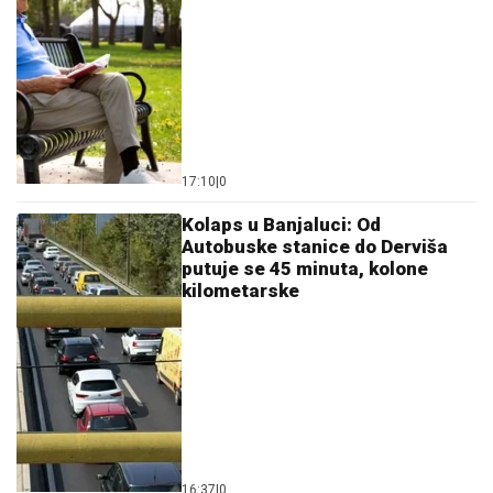
17:10
|
0
Kolaps u Banjaluci: Od
Autobuske stanice do Derviša
putuje se 45 minuta, kolone
kilometarske
16:37
|
0