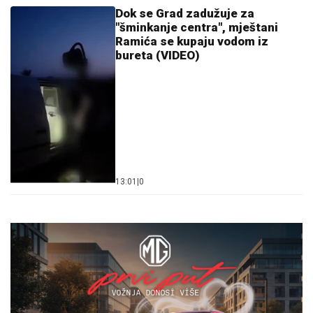
Dok se Grad zadužuje za
"šminkanje centra", mještani
Ramića se kupaju vodom iz
bureta (VIDEO)
13:01
|
0