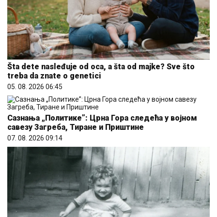
Šta dete nasleđuje od oca, a šta od majke? Sve što
treba da znate o genetici
05. 08. 2026 06:45
Сазнања „Политике”: Црна Гора следећа у војном
савезу Загреба, Тиране и Приштине
07. 08. 2026 09:14