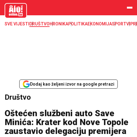
aloonline.b
a
SVE VIJESTI
DRUŠTVO
HRONIKA
POLITIKA
EKONOMIJA
SPORT
VIP
R
Dodaj kao željeni izvor na google pretrazi
Društvo
Oštećen službeni auto Save
Minića: Krater kod Nove Topole
zaustavio delegaciju premijera