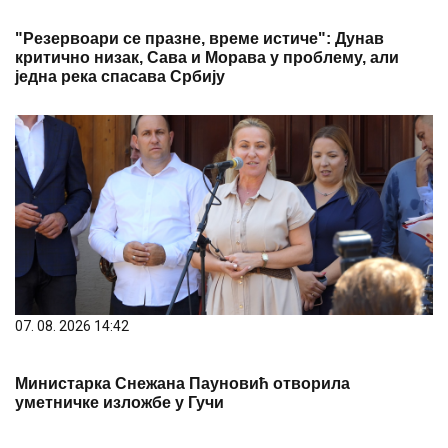
"Резервоари се празне, време истиче": Дунав
критично низак, Сава и Морава у проблему, али
једна река спасава Србију
07. 08. 2026 14:42
Министарка Снежана Пауновић отворила
уметничке изложбе у Гучи