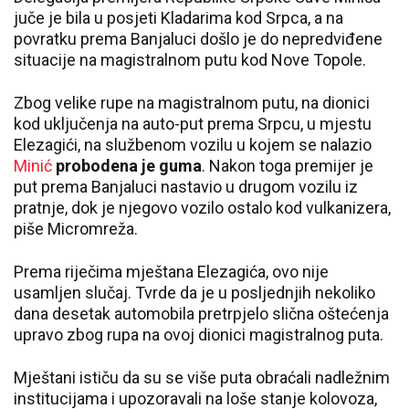
juče je bila u posjeti Kladarima kod Srpca, a na
povratku prema Banjaluci došlo je do nepredviđene
situacije na magistralnom putu kod Nove Topole.
Zbog velike rupe na magistralnom putu, na dionici
kod uključenja na auto-put prema Srpcu, u mjestu
Elezagići, na službenom vozilu u kojem se nalazio
Minić
probodena je guma
. Nakon toga premijer je
put prema Banjaluci nastavio u drugom vozilu iz
pratnje, dok je njegovo vozilo ostalo kod vulkanizera,
piše Micromreža.
Prema riječima mještana Elezagića, ovo nije
usamljen slučaj. Tvrde da je u posljednjih nekoliko
dana desetak automobila pretrpjelo slična oštećenja
upravo zbog rupa na ovoj dionici magistralnog puta.
Mještani ističu da su se više puta obraćali nadležnim
institucijama i upozoravali na loše stanje kolovoza,