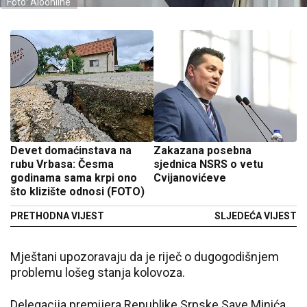
Foto: Aloonline
Devet domaćinstava na
Zakazana posebna
rubu Vrbasa: Česma
sjednica NSRS o vetu
godinama sama krpi ono
Cvijanovićeve
što klizište odnosi (FOTO)
PRETHODNA VIJEST
SLJEDEĆA VIJEST
Mještani upozoravaju da je riječ o dugogodišnjem
problemu lošeg stanja kolovoza.
Delegacija premijera Republike Srpske Save Minića