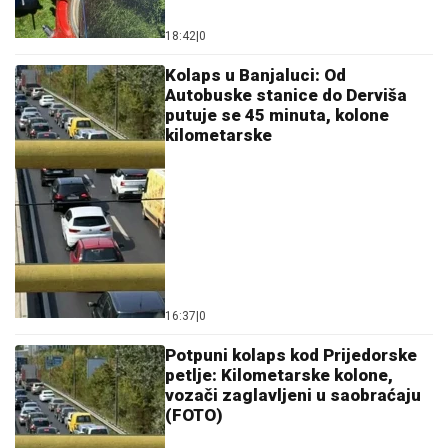
18:42
|
0
Kolaps u Banjaluci: Od
Autobuske stanice do Derviša
putuje se 45 minuta, kolone
kilometarske
16:37
|
0
Potpuni kolaps kod Prijedorske
petlje: Kilometarske kolone,
vozači zaglavljeni u saobraćaju
(FOTO)