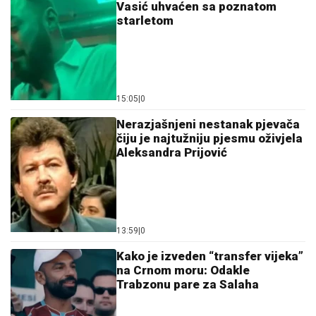
Vasić uhvaćen sa poznatom
starletom
15:05
|
0
Nerazjašnjeni nestanak pjevača
čiju je najtužniju pjesmu oživjela
Aleksandra Prijović
13:59
|
0
Kako je izveden “transfer vijeka”
na Crnom moru: Odakle
Trabzonu pare za Salaha