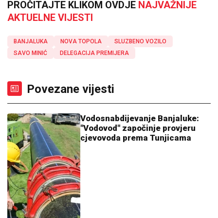
PROČITAJTE KLIKOM OVDJE
NAJVAŽNIJE
AKTUELNE VIJESTI
BANJALUKA
NOVA TOPOLA
SLUZBENO VOZILO
SAVO MINIĆ
DELEGACIJA PREMIJERA
Povezane vijesti
Vodosnabdijevanje Banjaluke:
"Vodovod" započinje provjeru
cjevovoda prema Tunjicama