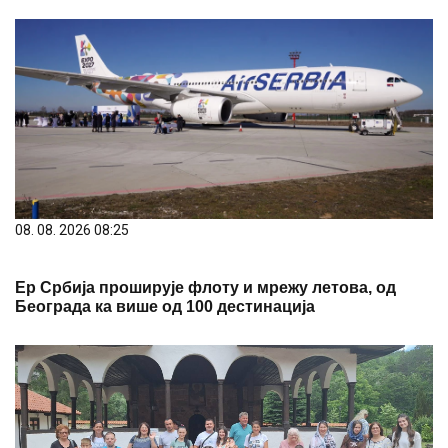
08. 08. 2026 08:25
Ер Србија проширује флоту и мрежу летова, од
Београда ка више од 100 дестинација