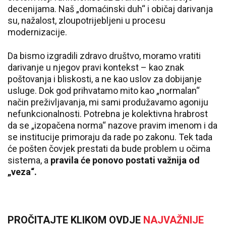
decenijama. Naš „domaćinski duh“ i običaj darivanja
su, nažalost, zloupotrijebljeni u procesu
modernizacije.
Da bismo izgradili zdravo društvo, moramo vratiti
darivanje u njegov pravi kontekst – kao znak
poštovanja i bliskosti, a ne kao uslov za dobijanje
usluge. Dok god prihvatamo mito kao „normalan“
način preživljavanja, mi sami produžavamo agoniju
nefunkcionalnosti. Potrebna je kolektivna hrabrost
da se „izopačena norma“ nazove pravim imenom i da
se institucije primoraju da rade po zakonu. Tek tada
će pošten čovjek prestati da bude problem u očima
sistema, a
pravila će ponovo postati važnija od
„veza“.
PROČITAJTE KLIKOM OVDJE
NAJVAŽNIJE