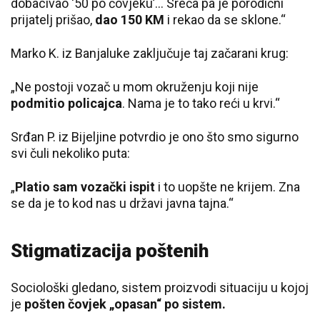
dobacivao ‘50 po čovjeku’... Sreća pa je porodični
prijatelj prišao,
dao 150 KM
i rekao da se sklone.“
Marko K. iz Banjaluke zaključuje taj začarani krug:
„Ne postoji vozač u mom okruženju koji nije
podmitio policajca
. Nama je to tako reći u krvi.“
Srđan P. iz Bijeljine potvrdio je ono što smo sigurno
svi čuli nekoliko puta:
„
Platio sam vozački ispit
i to uopšte ne krijem. Zna
se da je to kod nas u državi javna tajna.“
Stigmatizacija poštenih
Sociološki gledano, sistem proizvodi situaciju u kojoj
je
pošten čovjek „opasan“ po sistem.