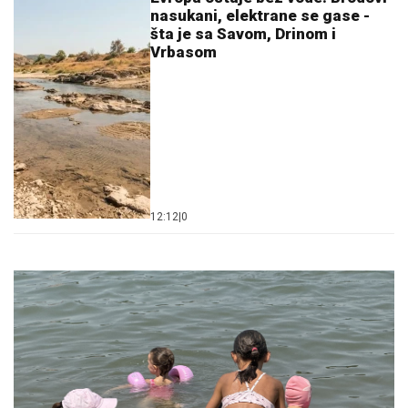
nasukani, elektrane se gase -
šta je sa Savom, Drinom i
Vrbasom
12:12
|
0