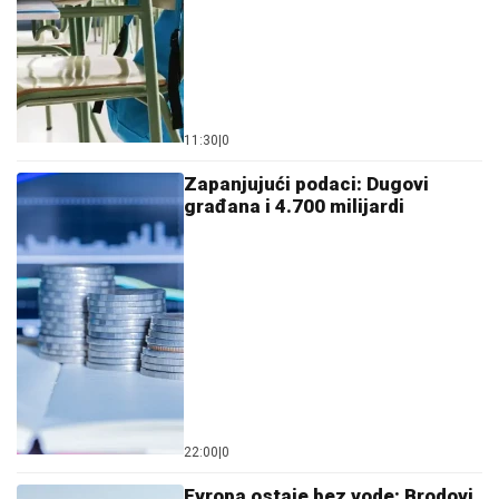
11:30
|
0
Zapanjujući podaci: Dugovi
građana i 4.700 milijardi
22:00
|
0
Evropa ostaje bez vode: Brodovi