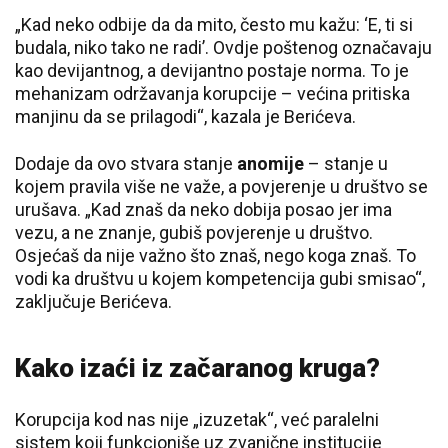
„Kad neko odbije da da mito, često mu kažu: ‘E, ti si
budala, niko tako ne radi’. Ovdje poštenog označavaju
kao devijantnog, a devijantno postaje norma. To je
mehanizam održavanja korupcije – većina pritiska
manjinu da se prilagodi“, kazala je Berićeva.
Dodaje da ovo stvara stanje
anomije
– stanje u
kojem pravila više ne važe, a povjerenje u društvo se
urušava. „Kad znaš da neko dobija posao jer ima
vezu, a ne znanje, gubiš povjerenje u društvo.
Osjećaš da nije važno što znaš, nego koga znaš. To
vodi ka društvu u kojem kompetencija gubi smisao“,
zaključuje Berićeva.
Kako izaći iz začaranog kruga?
Korupcija kod nas nije „izuzetak“, već paralelni
sistem koji funkcioniše uz zvanične institucije