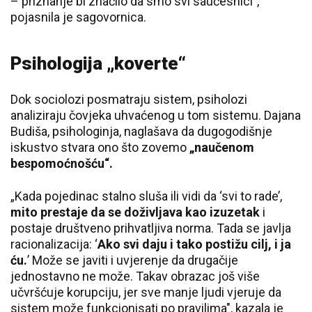
– priznanje bi značilo da smo svi saučesnici",
pojasnila je sagovornica.
Psihologija „koverte“
Dok sociolozi posmatraju sistem, psiholozi
analiziraju čovjeka uhvaćenog u tom sistemu. Dajana
Budiša, psihologinja, naglašava da dugogodišnje
iskustvo stvara ono što zovemo
„naučenom
bespomoćnošću“.
„Kada pojedinac stalno sluša ili vidi da ‘svi to rade’,
mito prestaje da se doživljava kao izuzetak
i
postaje društveno prihvatljiva norma. Tada se javlja
racionalizacija: ‘
Ako svi daju i tako postižu cilj, i ja
ću.
’ Može se javiti i uvjerenje da drugačije
jednostavno ne može. Takav obrazac još više
učvršćuje korupciju, jer sve manje ljudi vjeruje da
sistem može funkcionisati po pravilima", kazala je