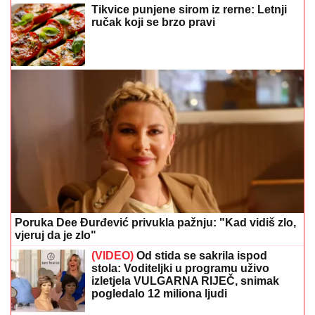
Tikvice punjene sirom iz rerne: Letnji
ručak koji se brzo pravi
Poruka Dee Đurđević privukla pažnju: "Kad vidiš zlo,
vjeruj da je zlo"
(VIDEO)
Od stida se sakrila ispod
stola: Voditeljki u programu uživo
izletjela VULGARNA RIJEČ, snimak
pogledalo 12 miliona ljudi