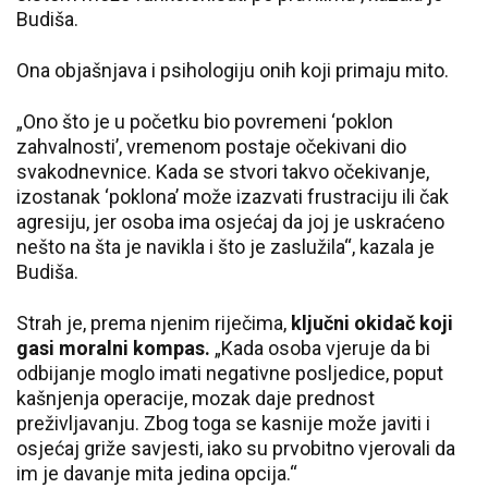
Budiša.
Ona objašnjava i psihologiju onih koji primaju mito.
„Ono što je u početku bio povremeni ‘poklon
zahvalnosti’, vremenom postaje očekivani dio
svakodnevnice. Kada se stvori takvo očekivanje,
izostanak ‘poklona’ može izazvati frustraciju ili čak
agresiju, jer osoba ima osjećaj da joj je uskraćeno
nešto na šta je navikla i što je zaslužila“, kazala je
Budiša.
Strah je, prema njenim riječima,
ključni okidač koji
gasi moralni kompas.
„Kada osoba vjeruje da bi
odbijanje moglo imati negativne posljedice, poput
kašnjenja operacije, mozak daje prednost
preživljavanju. Zbog toga se kasnije može javiti i
osjećaj griže savjesti, iako su prvobitno vjerovali da
im je davanje mita jedina opcija.“