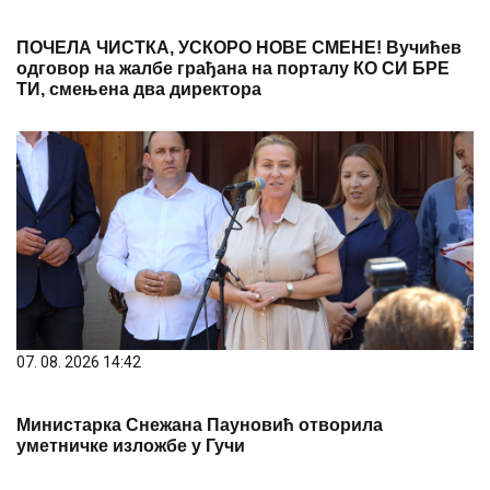
ПОЧЕЛА ЧИСТКА, УСКОРО НОВЕ СМЕНЕ! Вучићев
одговор на жалбе грађана на порталу КО СИ БРЕ
ТИ, смењена два директора
07. 08. 2026 14:42
Министарка Снежана Пауновић отворила
уметничке изложбе у Гучи