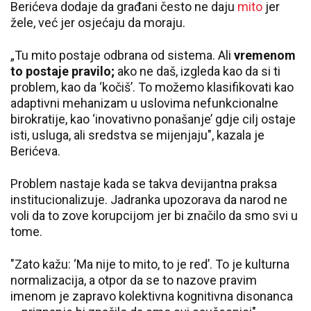
Berićeva dodaje da građani često ne daju
mito
jer
žele, već jer osjećaju da moraju.
„Tu mito postaje odbrana od sistema. Ali
vremenom
to postaje pravilo;
ako ne daš, izgleda kao da si ti
problem, kao da ‘kočiš’. To možemo klasifikovati kao
adaptivni mehanizam u uslovima nefunkcionalne
birokratije, kao ‘inovativno ponašanje’ gdje cilj ostaje
isti, usluga, ali sredstva se mijenjaju", kazala je
Berićeva.
Problem nastaje kada se takva devijantna praksa
institucionalizuje. Jadranka upozorava da narod ne
voli da to zove korupcijom jer bi značilo da smo svi u
tome.
"Zato kažu: ‘Ma nije to mito, to je red’. To je kulturna
normalizacija, a otpor da se to nazove pravim
imenom je zapravo kolektivna kognitivna disonanca