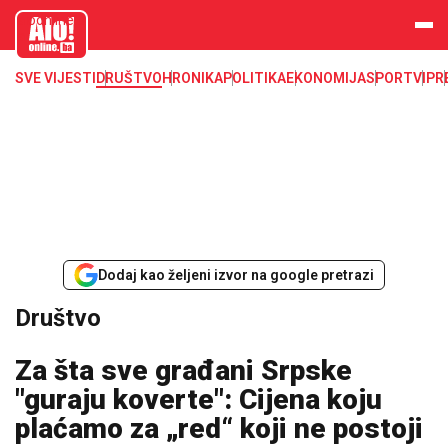
aloonline.b
a
SVE VIJESTI
DRUŠTVO
HRONIKA
POLITIKA
EKONOMIJA
SPORT
VIP
R
Dodaj kao željeni izvor na google pretrazi
Društvo
Za šta sve građani Srpske
"guraju koverte": Cijena koju
plaćamo za „red“ koji ne postoji