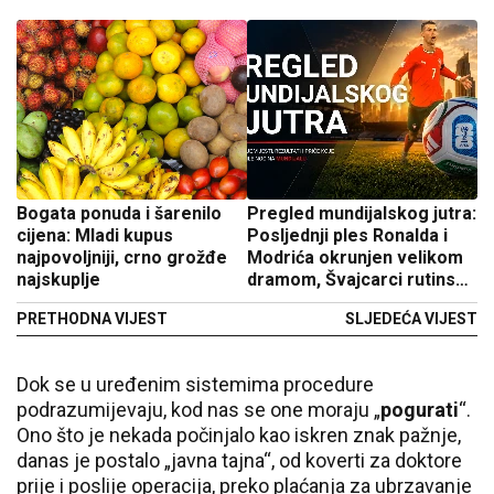
Bogata ponuda i šarenilo
Pregled mundijalskog jutra:
cijena: Mladi kupus
Posljednji ples Ronalda i
najpovoljniji, crno grožđe
Modrića okrunjen velikom
najskuplje
dramom, Švajcarci rutinski
do osmine finala (VIDEO)
PRETHODNA VIJEST
SLJEDEĆA VIJEST
Dok se u uređenim sistemima procedure
podrazumijevaju, kod nas se one moraju „
pogurati
“.
Ono što je nekada počinjalo kao iskren znak pažnje,
danas je postalo „javna tajna“, od koverti za doktore
prije i poslije operacija, preko plaćanja za ubrzavanje