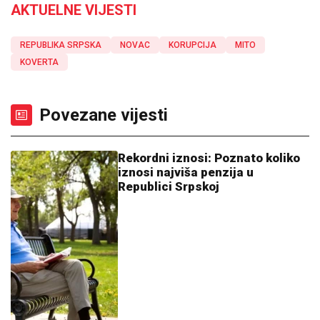
AKTUELNE VIJESTI
REPUBLIKA SRPSKA
NOVAC
KORUPCIJA
MITO
KOVERTA
Povezane vijesti
Rekordni iznosi: Poznato koliko
iznosi najviša penzija u
Republici Srpskoj