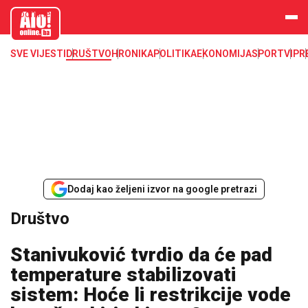
aloonline.b
a
SVE VIJESTI
DRUŠTVO
HRONIKA
POLITIKA
EKONOMIJA
SPORT
VIP
R
Dodaj kao željeni izvor na google pretrazi
Društvo
Stanivuković tvrdio da će pad
temperature stabilizovati
sistem: Hoće li restrikcije vode