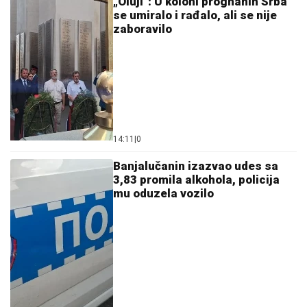
„Oluji“: U koloni prognanih Srba
se umiralo i rađalo, ali se nije
zaboravilo
14:11
|
0
Banjalučanin izazvao udes sa
3,83 promila alkohola, policija
mu oduzela vozilo