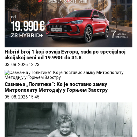
Hibrid broj 1 koji osvaja Evropu, sada po specijalnoj
akcijskoj ceni od 19.990€ do 31.8.
03. 08. 2026 13:23
Сазнања „Политике”: Ко је поставио замку
Митрополиту Методију у Горњем Заостру
05. 08. 2026 15:45