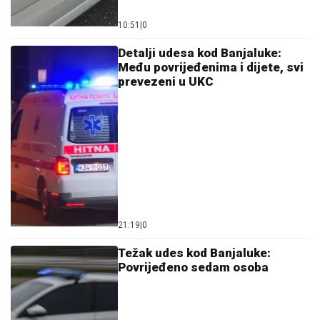
10:51
|
0
Detalji udesa kod Banjaluke:
Među povrijeđenima i dijete, svi
prevezeni u UKC
21:19
|
0
Težak udes kod Banjaluke:
Povrijeđeno sedam osoba