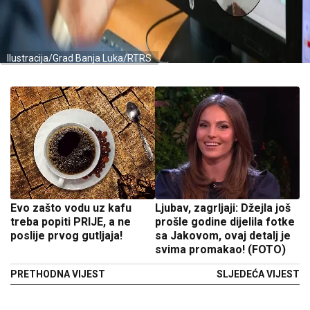
Ilustracija/Grad Banja Luka/RTRS
Evo zašto vodu uz kafu
Ljubav, zagrljaji: Džejla još
treba popiti PRIJE, a ne
prošle godine dijelila fotke
poslije prvog gutljaja!
sa Jakovom, ovaj detalj je
svima promakao! (FOTO)
PRETHODNA VIJEST
SLJEDEĆA VIJEST