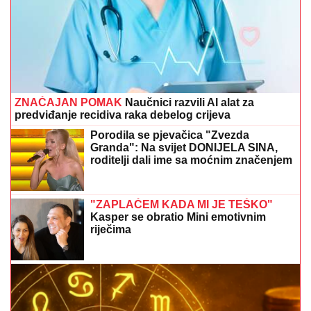
ZNAČAJAN POMAK
Naučnici razvili AI alat za
predviđanje recidiva raka debelog crijeva
Porodila se pjevačica "Zvezda
Granda": Na svijet DONIJELA SINA,
roditelji dali ime sa moćnim značenjem
"ZAPLAČEM KADA MI JE TEŠKO"
Kasper se obratio Mini emotivnim
riječima