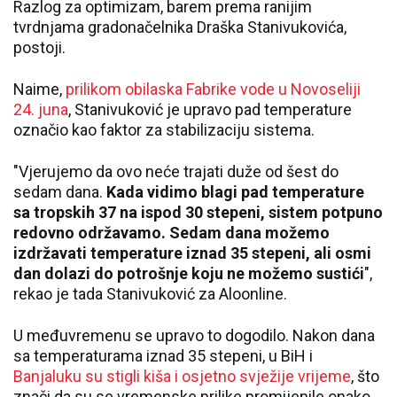
Razlog za optimizam, barem prema ranijim
tvrdnjama gradonačelnika Draška Stanivukovića,
postoji.
Naime,
prilikom obilaska Fabrike vode u Novoseliji
24. juna
, Stanivuković je upravo pad temperature
označio kao faktor za stabilizaciju sistema.
"Vjerujemo da ovo neće trajati duže od šest do
sedam dana.
Kada vidimo blagi pad temperature
sa tropskih 37 na ispod 30 stepeni, sistem potpuno
redovno održavamo. Sedam dana možemo
izdržavati temperature iznad 35 stepeni, ali osmi
dan dolazi do potrošnje koju ne možemo sustići
",
rekao je tada Stanivuković za Aloonline.
U međuvremenu se upravo to dogodilo. Nakon dana
sa temperaturama iznad 35 stepeni, u BiH i
Banjaluku su stigli kiša i osjetno svježije vrijeme
, što
znači da su se vremenske prilike promijenile onako