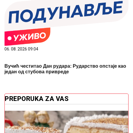
06. 08. 2026 09:04
Вучић честитао Дан рудара: Рударство опстаје као
један од стубова привреде
PREPORUKA ZA VAS