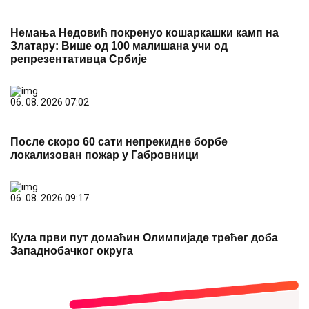
Немања Недовић покренуо кошаркашки камп на
Златару: Више од 100 малишана учи од
репрезентативца Србије
06. 08. 2026 07:02
После скоро 60 сати непрекидне борбе
локализован пожар у Габровници
06. 08. 2026 09:17
Кула први пут домаћин Олимпијаде трећег доба
Западнобачког округа