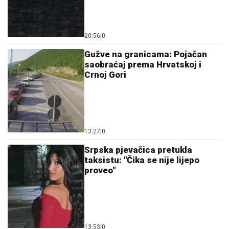
20:56
|
0
Gužve na granicama: Pojačan
saobraćaj prema Hrvatskoj i
Crnoj Gori
13:27
|
0
Srpska pjevačica pretukla
taksistu: "Čika se nije lijepo
proveo"
13:53
|
0