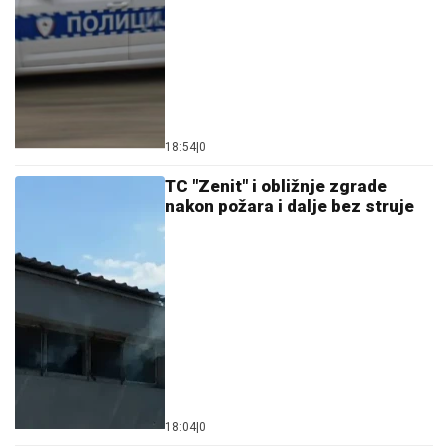
18:54
|
0
TC "Zenit" i obližnje zgrade
nakon požara i dalje bez struje
18:04
|
0