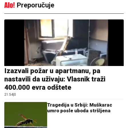
Preporučuje
Izazvali požar u apartmanu, pa
nastavili da uživaju: Vlasnik traži
400.000 evra odštete
21:54
|
0
Tragedija u Srbiji: Muškarac
umro posle uboda stršljena