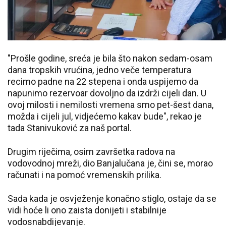
"Prošle godine, sreća je bila što nakon sedam-osam
dana tropskih vrućina, jedno veče temperatura
recimo padne na 22 stepena i onda uspijemo da
napunimo rezervoar dovoljno da izdrži cijeli dan. U
ovoj milosti i nemilosti vremena smo pet-šest dana,
možda i cijeli jul, vidjećemo kakav bude", rekao je
tada Stanivuković za naš portal.
Drugim riječima, osim završetka radova na
vodovodnoj mreži, dio Banjalučana je, čini se, morao
računati i na pomoć vremenskih prilika.
Sada kada je osvježenje konačno stiglo, ostaje da se
vidi hoće li ono zaista donijeti i stabilnije
vodosnabdijevanje.