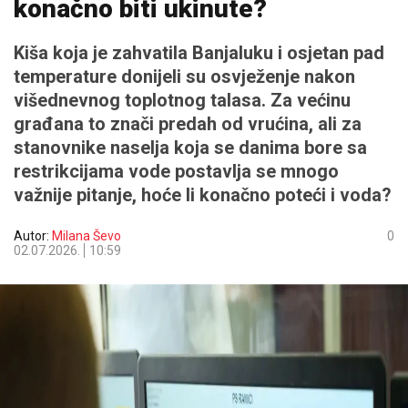
konačno biti ukinute?
Kiša koja je zahvatila Banjaluku i osjetan pad
temperature donijeli su osvježenje nakon
višednevnog toplotnog talasa. Za većinu
građana to znači predah od vrućina, ali za
stanovnike naselja koja se danima bore sa
restrikcijama vode postavlja se mnogo
važnije pitanje, hoće li konačno poteći i voda?
Autor:
Milana Ševo
0
02.07.2026.
10:59