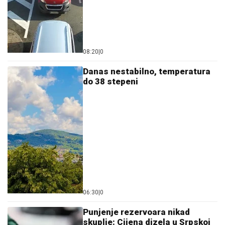
08:20
|
0
Danas nestabilno, temperatura
do 38 stepeni
06:30
|
0
Punjenje rezervoara nikad
skuplje: Cijena dizela u Srpskoj