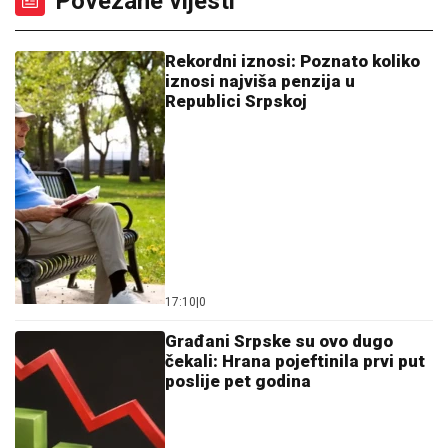
Povezane vijesti
Rekordni iznosi: Poznato koliko
iznosi najviša penzija u
Republici Srpskoj
17:10
|
0
Građani Srpske su ovo dugo
čekali: Hrana pojeftinila prvi put
poslije pet godina