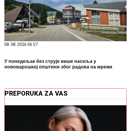
08. 08. 2026 06:57
У понедељак без струје више насеља у
нововарошкој општини због радова на мрежи
PREPORUKA ZA VAS