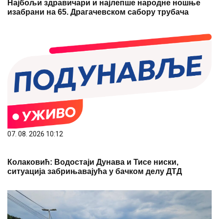
Најбољи здравичари и најлепше народне ношње
изабрани на 65. Драгачевском сабору трубача
07. 08. 2026 10:12
Колаковић: Водостаји Дунава и Тисе ниски,
ситуација забрињавајућа у бачком делу ДТД