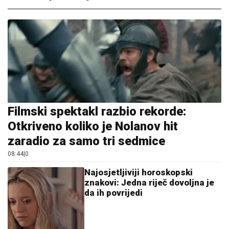
Filmski spektakl razbio rekorde:
Otkriveno koliko je Nolanov hit
zaradio za samo tri sedmice
08:44
|
0
Najosjetljiviji horoskopski
znakovi: Jedna riječ dovoljna je
da ih povrijedi