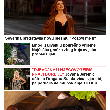
Severina predstavila novu pjesmu "Pozovi me ti"
Mnogi zalivaju u pogrešno vrijeme:
Najčešća greška zbog koje cvijeće
propada ljeti
"DJEVOJKA U NJEGOVOJ FIRMI
PRAVI BUREKE"
Jovana Jeremić
oštro o Draganu Stankoviću i vjeridbi,
pa poručila da mu poklanja TITULU
BIVŠEG DEČKA JJ