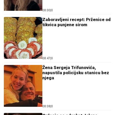
08:00
|
0
Zaboravljeni recept: Prženice od
tikvica punjene sirom
08:47
|
0
Žena Sergeja Trifunovića,
napustila policijsku stanicu bez
njega
08:08
|
0