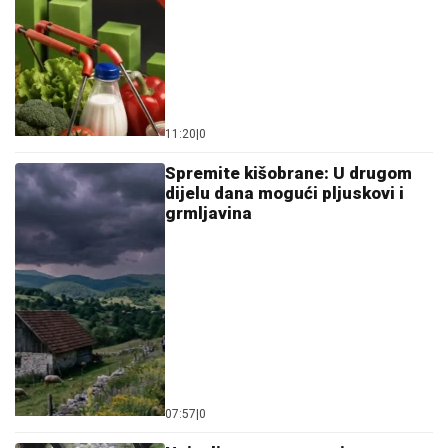
11:20
|
0
Spremite kišobrane: U drugom
dijelu dana mogući pljuskovi i
grmljavina
07:57
|
0