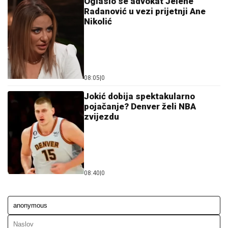
Oglasio se advokat Jelene
Radanović u vezi prijetnji Ane
Nikolić
08:05
|
0
Jokić dobija spektakularno
pojačanje? Denver želi NBA
zvijezdu
08:40
|
0