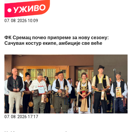
07. 08. 2026 10:09
ФК Сремац почео припреме за нову сезону:
Сачуван костур екипе, амбиције све веће
07. 08. 2026 17:17