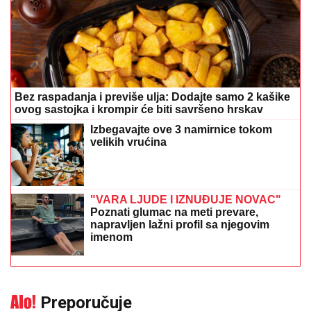
Bez raspadanja i previše ulja: Dodajte samo 2 kašike
ovog sastojka i krompir će biti savršeno hrskav
Izbegavajte ove 3 namirnice tokom
velikih vrućina
"VARA LJUDE I IZNUĐUJE NOVAC"
Poznati glumac na meti prevare,
napravljen lažni profil sa njegovim
imenom
Preporučuje