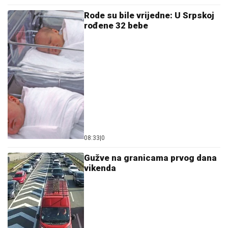
Rode su bile vrijedne: U Srpskoj
rođene 32 bebe
08:33
|
0
Gužve na granicama prvog dana
vikenda