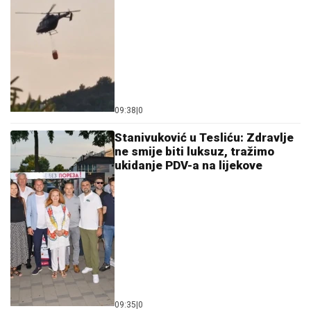
09:38
|
0
Stanivuković u Tesliću: Zdravlje
ne smije biti luksuz, tražimo
ukidanje PDV-a na lijekove
09:35
|
0