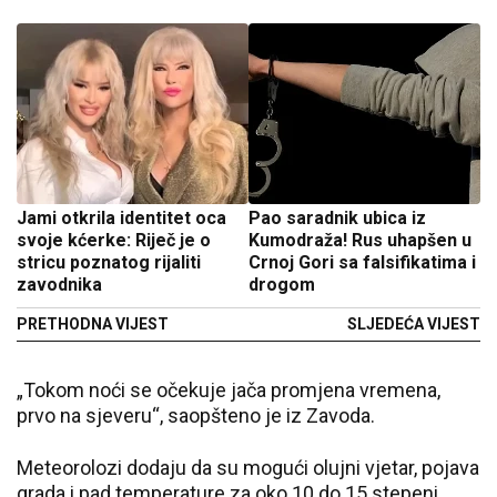
Jami otkrila identitet oca
Pao saradnik ubica iz
svoje kćerke: Riječ je o
Kumodraža! Rus uhapšen u
stricu poznatog rijaliti
Crnoj Gori sa falsifikatima i
zavodnika
drogom
PRETHODNA VIJEST
SLJEDEĆA VIJEST
„Tokom noći se očekuje jača promjena vremena,
prvo na sjeveru“, saopšteno je iz Zavoda.
Meteorolozi dodaju da su mogući olujni vjetar, pojava
grada i pad temperature za oko 10 do 15 stepeni