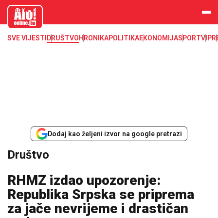
aloonline.b
a
SVE VIJESTI
DRUŠTVO
HRONIKA
POLITIKA
EKONOMIJA
SPORT
VIP
R
Dodaj kao željeni izvor na google pretrazi
Društvo
RHMZ izdao upozorenje:
Republika Srpska se priprema
za jače nevrijeme i drastičan