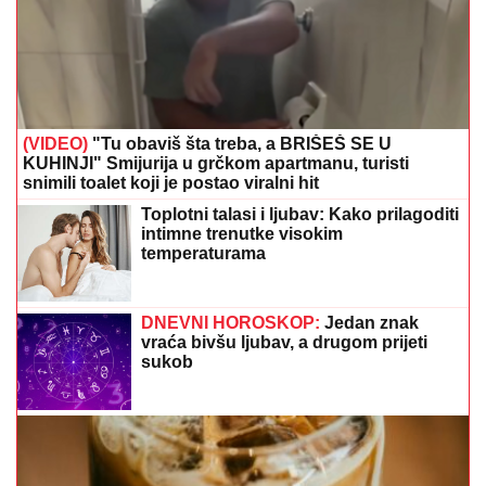
(VIDEO)
"Tu obaviš šta treba, a BRIŠEŠ SE U
KUHINJI" Smijurija u grčkom apartmanu, turisti
snimili toalet koji je postao viralni hit
Toplotni talasi i ljubav: Kako prilagoditi
intimne trenutke visokim
temperaturama
DNEVNI HOROSKOP:
Jedan znak
vraća bivšu ljubav, a drugom prijeti
sukob