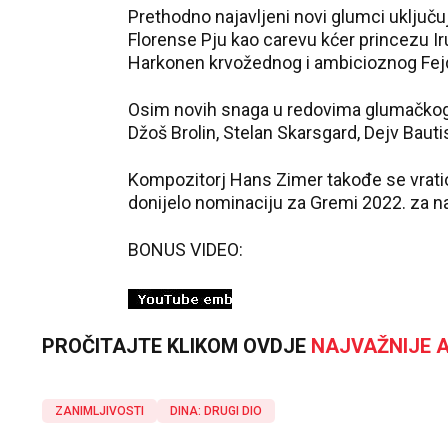
Prethodno najavljeni novi glumci uključ
Florense Pju kao carevu kćer princezu Iru
Harkonen krvožednog i ambicioznog Fejd
Osim novih snaga u redovima glumačkog
Džoš Brolin, Stelan Skarsgard, Dejv Bauti
Kompozitorj Hans Zimer takođe se vratio 
donijelo nominaciju za Gremi 2022. za n
BONUS VIDEO:
PROČITAJTE KLIKOM OVDJE
NAJVAŽNIJE A
ZANIMLJIVOSTI
DINA: DRUGI DIO