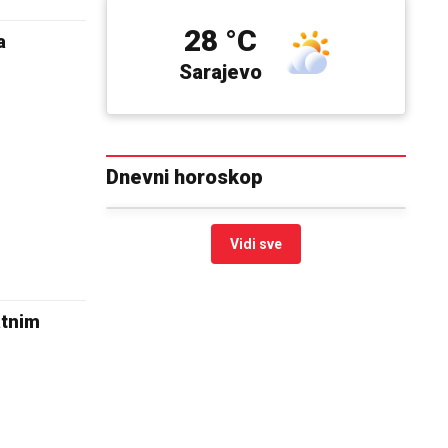
28 °C
a
Sarajevo
Dnevni horoskop
Vidi sve
atnim