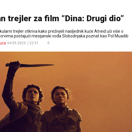
 trejler za film “Dina: Drugi dio”
ularni trejler otkriva kako preživjeli nasljednik kuće Atreid uči više o
 crvima postajući mesijanski vođa Slobodnjaka poznat kao Pol Muadib
ura
04.05.2023.
22:51
0