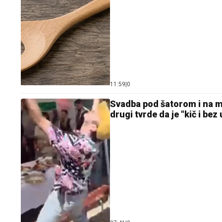
11:59
|
0
Svadba pod šatorom i na ma
drugi tvrde da je "kič i bez