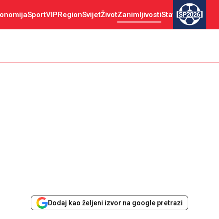
onomija
Sport
VIP
Region
Svijet
Život
Zanimljivosti
Stav
SP2026
Dodaj kao željeni izvor na google pretrazi