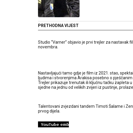
PRETHODNA VIJEST
Studio “Varner” objavio je prvi trejler za nastavak f
novembra.
Nastavljajući tamo gdje je film iz 2021. stao, spektak
ljudima i stvorenjima Arakisa posebno o pješčanim
Trejler prikazuje trenutak ili ključnu tačku zaplet
sjedne na jednu od velikih zvijeri iz pustinje, prolaz
Talentovani zvjezdani tandem Timoti Šalame i Zenda
prvog dijela.