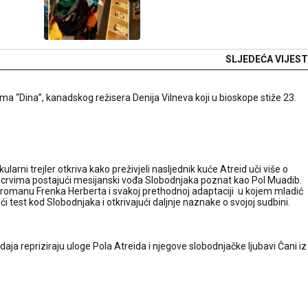
SLJEDEĆA VIJEST
ilma “Dina”, kanadskog režisera Denija Vilneva koji u bioskope stiže 23.
ularni trejler otkriva kako preživjeli nasljednik kuće Atreid uči više o
 crvima postajući mesijanski vođa Slobodnjaka poznat kao Pol Muadib.
a u romanu Frenka Herberta i svakoj prethodnoj adaptaciji u kojem mladić
eći test kod Slobodnjaka i otkrivajući daljnje naznake o svojoj sudbini.
ja repriziraju uloge Pola Atreida i njegove slobodnjačke ljubavi Čani iz