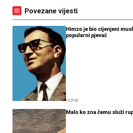
Povezane vijesti
Himzo je bio cijenjeni mus
popularni pjevač
12:01
|
0
Malo ko zna čemu služi rupa