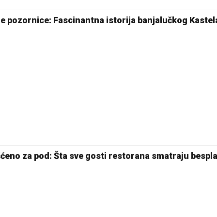
24 °C
e pozornice: Fascinantna istorija banjalučkog Kastel
Pale
šćeno za pod: Šta sve gosti restorana smatraju bespl