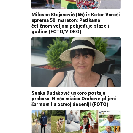
Milovan Stojanović (65) iz Kotor Varoši
sprema 50. maraton: Patikama i
čeličnom voljom pobjeđuje staze i
godine (FOTO/VIDEO)
Senka Dudaković uskoro postaje
prabaka: Bivša misica Orahove plijeni
šarmom i u osmoj deceniji (FOTO)