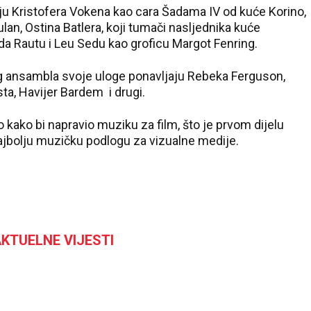
uju Kristofera Vokena kao cara Šadama IV od kuće Korino,
lan, Ostina Batlera, koji tumači nasljednika kuće
a Rautu i Leu Sedu kao groficu Margot Fenring.
 ansambla svoje uloge ponavljaju Rebeka Ferguson,
sta, Havijer Bardem i drugi.
kako bi napravio muziku za film, što je prvom dijelu
ajbolju muzičku podlogu za vizualne medije.
KTUELNE VIJESTI