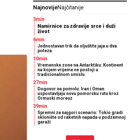
Najnovije
Najčitanije
3min
Namirnice za zdravije srce i duži
život
6min
Jednostavan trik da oljuštite jaja u dva
poteza
10min
Vremenske zone na Antarktiku: Kontinent
na kojem vrijeme ne postoji u
tradicionalnom smislu
27min
Dogovor na pomolu: Iran i Oman
uspostavljaju novu pomorsku rutu kroz
Ormuski moreuz
39min
Spremni za najgori scenario: Tokio gradi
sklonište od raketnih napada u podzemnoj
garaži