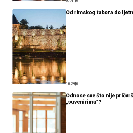
07:41
|
0
Od rimskog tabora do ljetn
10:29
|
0
Odnose sve što nije pričvr
„suvenirima“?