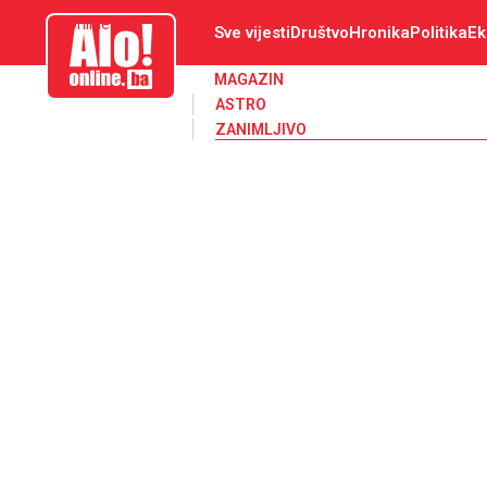
aloonline.ba
Sve vijesti
Društvo
Hronika
Politika
Ek
MAGAZIN
ASTRO
ZANIMLJIVO