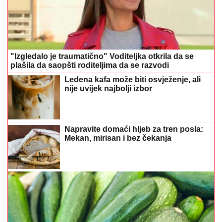
"Izgledalo je traumatično" Voditeljka otkrila da se
plašila da saopšti roditeljima da se razvodi
Ledena kafa može biti osvježenje, ali
nije uvijek najbolji izbor
Napravite domaći hljeb za tren posla:
Mekan, mirisan i bez čekanja