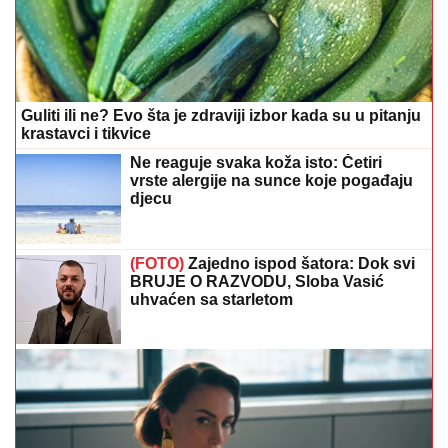
Guliti ili ne? Evo šta je zdraviji izbor kada su u pitanju
krastavci i tikvice
Ne reaguje svaka koža isto: Četiri
vrste alergije na sunce koje pogađaju
djecu
(FOTO)
Zajedno ispod šatora: Dok svi
BRUJE O RAZVODU, Sloba Vasić
uhvaćen sa starletom