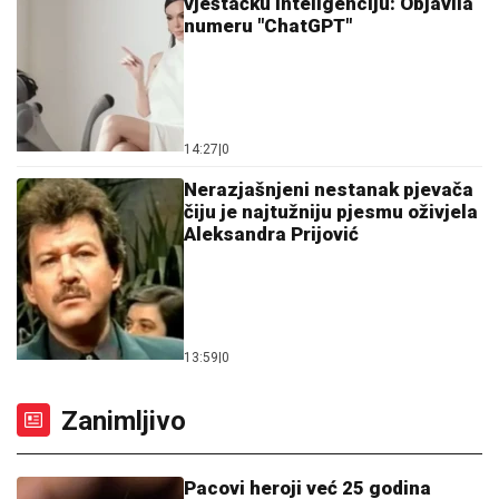
vještačku inteligenciju: Objavila
numeru "ChatGPT"
14:27
|
0
Nerazjašnjeni nestanak pjevača
čiju je najtužniju pjesmu oživjela
Aleksandra Prijović
13:59
|
0
Zanimljivo
Pacovi heroji već 25 godina