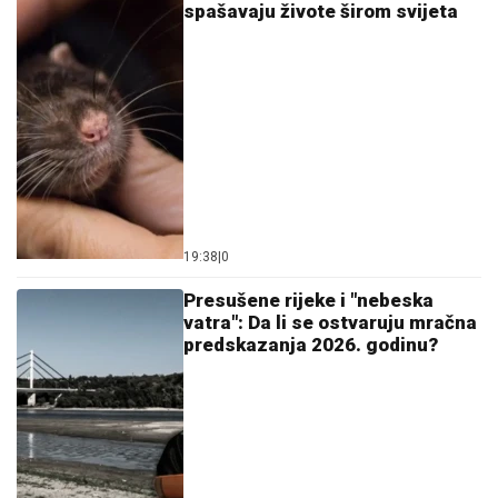
spašavaju živote širom svijeta
19:38
|
0
Presušene rijeke i "nebeska
vatra": Da li se ostvaruju mračna
predskazanja 2026. godinu?