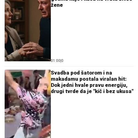
žene
01:00
|
0
Svadba pod šatorom i na
makadamu postala viralan hit:
Dok jedni hvale pravu energiju,
drugi tvrde da je "kič i bez ukusa"