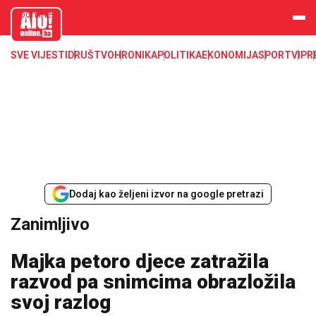
aloonline.b
a
SVE VIJESTI
DRUŠTVO
HRONIKA
POLITIKA
EKONOMIJA
SPORT
VIP
R
Dodaj kao željeni izvor na google pretrazi
Zanimljivo
Majka petoro djece zatražila
razvod pa snimcima obrazložila
svoj razlog