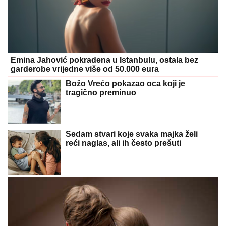
Emina Jahović pokradena u Istanbulu, ostala bez
garderobe vrijedne više od 50.000 eura
Božo Vrećo pokazao oca koji je
tragično preminuo
Sedam stvari koje svaka majka želi
reći naglas, ali ih često prešuti