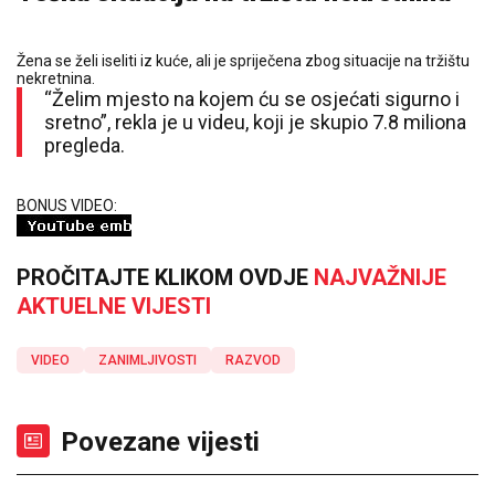
Žena se želi iseliti iz kuće, ali je spriječena zbog situacije na tržištu
nekretnina.
“Želim mjesto na kojem ću se osjećati sigurno i
sretno”, rekla je u videu, koji je skupio 7.8 miliona
pregleda.
BONUS VIDEO:
PROČITAJTE KLIKOM OVDJE
NAJVAŽNIJE
AKTUELNE VIJESTI
VIDEO
ZANIMLJIVOSTI
RAZVOD
Povezane vijesti