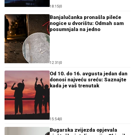
18:15
|
0
Banjalučanka pronašla pileće
nogice u dvorištu: Odmah sam
posumnjala na jedno
12:31
|
0
Od 10. do 16. avgusta jedan dan
donosi najveću sreću: Saznajte
kada je vaš trenutak
15:54
|
0
Bugarska zvijezda opjevala