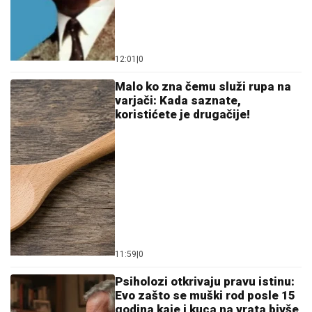
12:01
|
0
Malo ko zna čemu služi rupa na
varjači: Kada saznate,
koristićete je drugačije!
11:59
|
0
Psiholozi otkrivaju pravu istinu:
Evo zašto se muški rod posle 15
godina kaje i kuca na vrata bivše