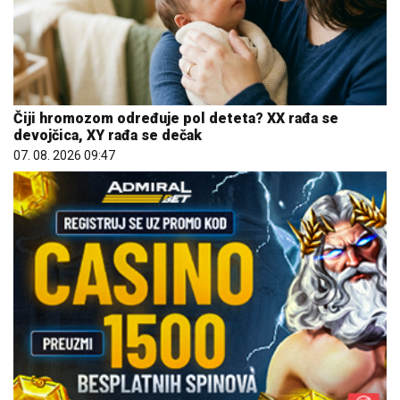
Čiji hromozom određuje pol deteta? XX rađa se
devojčica, XY rađa se dečak
07. 08. 2026 09:47