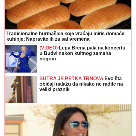
Tradicionalne hurmašice koje vraćaju miris domaće
kuhinje: Napravite ih za sat vremena
(VIDEO)
Lepa Brena pala na koncertu
u Budvi nakon kultnog zamaha
nogom
SUTRA JE PETKA TRNOVA
Evo šta
običaji nalažu da nikako ne radite na
veliki praznik