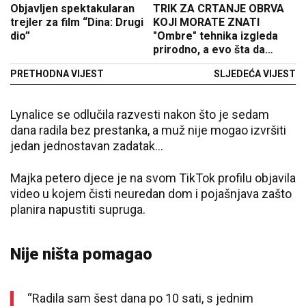
Objavljen spektakularan
TRIK ZA CRTANJE OBRVA
trejler za film “Dina: Drugi
KOJI MORATE ZNATI
dio”
"Ombre" tehnika izgleda
prirodno, a evo šta da
izbjegavate pre tetovaže
PRETHODNA VIJEST
SLJEDEĆA VIJEST
Lynalice se odlučila razvesti nakon što je sedam
dana radila bez prestanka, a muž nije mogao izvršiti
jedan jednostavan zadatak…
Majka petero djece je na svom TikTok profilu objavila
video u kojem čisti neuredan dom i pojašnjava zašto
planira napustiti supruga.
Nije ništa pomagao
“Radila sam šest dana po 10 sati, s jednim