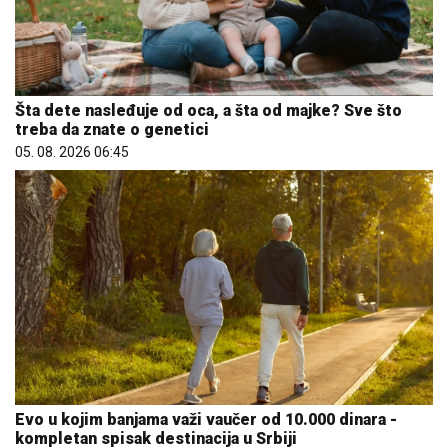
Šta dete nasleđuje od oca, a šta od majke? Sve što
treba da znate o genetici
05. 08. 2026 06:45
Evo u kojim banjama važi vaučer od 10.000 dinara -
kompletan spisak destinacija u Srbiji