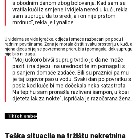
slobodnim danom zbog bolovanja. Kad sam se
vratila kući iz smjene i vidjela nered u kući, rekla
sam suprugu da to sredi, ali on nije prstom
mrdnuo”, rekla je Lynalice.
U videima se vide igračke, odjeća i smeće razbacani po podu i
radnim površinama. Žena je morala čistiti svaku prostoriju u kući, a
njena djeca bi joj se povremeno pridružila i pomagala, dok suprugu
nije bilo ni traga.
“Moj uskoro bivši suprug tvrdio je da ne može
paziti i na djecu i na urednost te im pomagati s
pisanjem domaće zadaće. Bili su praznici pa mu
je taj izgovor pao u vodu. Svaki dan po povratku s
posla kod kuće bi me dočekala neka katastrofa.
Na tepihu sam pronašla razliveni šampon, u kosi
djeteta lak za nokte”, ispričala je razočarana žena.
Teška situacija na tržištu nekretnina