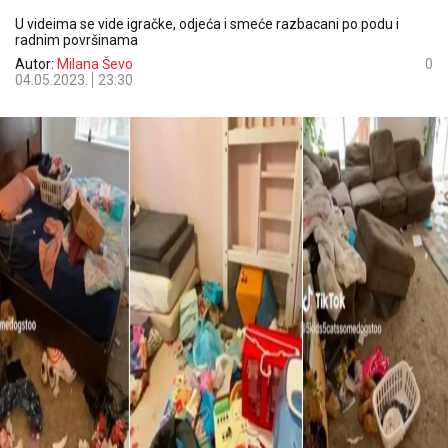
U videima se vide igračke, odjeća i smeće razbacani po podu i
radnim površinama
Autor:
Milana Ševo
0
04.05.2023.
23:30