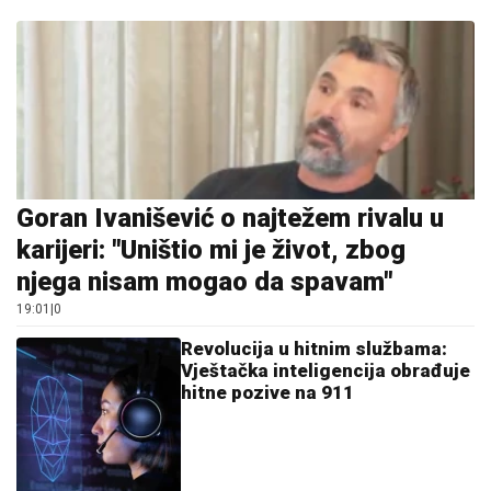
Goran Ivanišević o najtežem rivalu u
karijeri: "Uništio mi je život, zbog
njega nisam mogao da spavam"
19:01
|
0
Revolucija u hitnim službama:
Vještačka inteligencija obrađuje
hitne pozive na 911