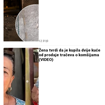
12:31
|
0
Žena tvrdi da je kupila dvije kuće
od prodaje tračeva o komšijama
(VIDEO)