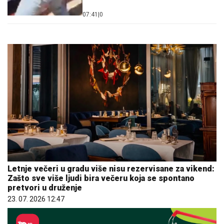
07:41
|
0
Letnje večeri u gradu više nisu rezervisane za vikend:
Zašto sve više ljudi bira večeru koja se spontano
pretvori u druženje
23. 07. 2026 12:47