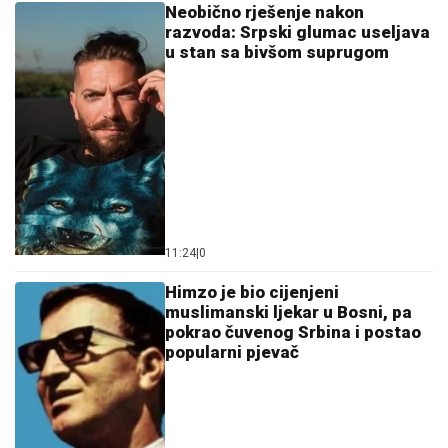
Neobično rješenje nakon
razvoda: Srpski glumac useljava
u stan sa bivšom suprugom
11:24
|
0
Himzo je bio cijenjeni
muslimanski ljekar u Bosni, pa
pokrao čuvenog Srbina i postao
popularni pjevač