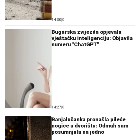
14:30
|
0
Bugarska zvijezda opjevala
vještačku inteligenciju: Objavila
numeru "ChatGPT"
14:27
|
0
Banjalučanka pronašla pileće
nogice u dvorištu: Odmah sam
posumnjala na jedno