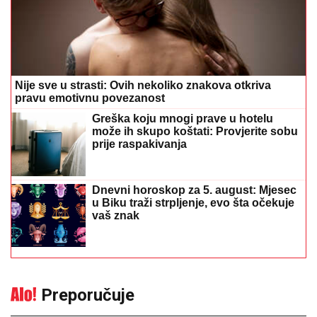
Nije sve u strasti: Ovih nekoliko znakova otkriva
pravu emotivnu povezanost
Greška koju mnogi prave u hotelu
može ih skupo koštati: Provjerite sobu
prije raspakivanja
Dnevni horoskop za 5. august: Mjesec
u Biku traži strpljenje, evo šta očekuje
vaš znak
Preporučuje