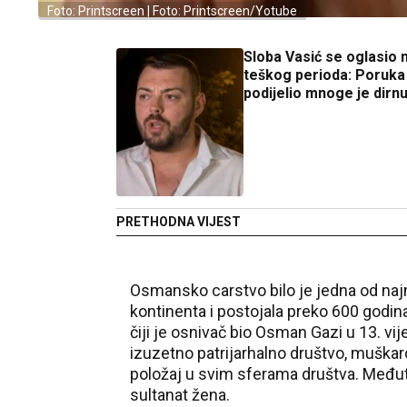
Foto: Printscreen | Foto: Printscreen/Yotube
Sloba Vasić se oglasio 
teškog perioda: Poruka 
podijelio mnoge je dirnu
PRETHODNA VIJEST
Osmansko carstvo bilo je jedna od na
kontinenta i postojala preko 600 godi
čiji je osnivač bio Osman Gazi u 13. vij
izuzetno patrijarhalno društvo, muškarc
položaj u svim sferama društva. Među
sultanat žena.