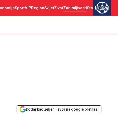
onomija
Sport
VIP
Region
Svijet
Život
Zanimljivosti
Stav
SP2026
Dodaj kao željeni izvor na google pretrazi