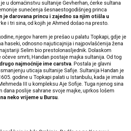
a je u domaćinstvu sultanije Gevherhan, ćerke sultana
28 °C
remonije sunećenja šesnaestogodišnjeg princa
 je darovana princu i zajedno sa njim otišla u
Pale
erke i tri sina, od kojih je Ahmed došao na presto.
dine, njegov harem je prešao u palatu Topkapi, gdje je
na haseki, odnosno najuticajnija i najpovlašćenija žena
je najstariji Selim bio prestolonasljednik. Dolaskom
 očeve smrti, Handan postaje majka sultanija. Od tog
e drugo najmoćnije ime carstva
. Postala je glavni
 smanjenju uticaja sultanije Safije. Sultanija Handan je
5. godine u Topkapi palati u Istanbulu, kada je imala
 Mehmeda III u kompleksu Aje Sofije. Tuga njenog sina
am dana poslije sahrane svoje majke, uprkos lošem
 na neko vrijeme u Bursu
.