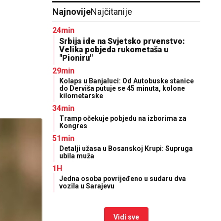
Najnovije
Najčitanije
24min
Srbija ide na Svjetsko prvenstvo:
Velika pobjeda rukometaša u
"Pioniru"
29min
Kolaps u Banjaluci: Od Autobuske stanice
do Derviša putuje se 45 minuta, kolone
kilometarske
34min
Tramp očekuje pobjedu na izborima za
Kongres
51min
Detalji užasa u Bosanskoj Krupi: Supruga
ubila muža
1H
Јedna osoba povrijeđeno u sudaru dva
vozila u Sarajevu
Vidi sve