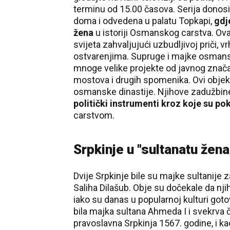
terminu od 15.00 časova. Serija donosi p
doma i odvedena u palatu Topkapi,
gdj
žena
u istoriji Osmanskog carstva. Ova 
svijeta zahvaljujući uzbudljivoj priči,
ostvarenjima. Supruge i majke osmans
mnoge velike projekte od javnog značaj
mostova i drugih spomenika. Ovi objekt
osmanske dinastije. Njihove zadužbine n
politički instrumenti kroz koje su pok
carstvom.
Srpkinje u "sultanatu žena
Dvije Srpkinje bile su majke sultanije z
Saliha Dilašub. Obje su dočekale da njih
iako su danas u popularnoj kulturi go
bila majka sultana Ahmeda I i svekrva
pravoslavna Srpkinja 1567. godine, i k