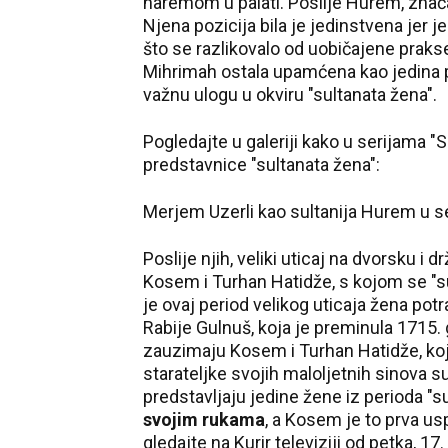
haremom u palati. Poslije Hurem, znača
Njena pozicija bila je jedinstvena jer j
što se razlikovalo od uobičajene prakse
Mihrimah ostala upamćena kao jedina p
važnu ulogu u okviru "sultanata žena".
Pogledajte u galeriji kako u serijama "
predstavnice "sultanata žena":
Merjem Uzerli kao sultanija Hurem u se
Poslije njih, veliki uticaj na dvorsku i 
Kosem i Turhan Hatidže, s kojom se "su
je ovaj period velikog uticaja žena pot
Rabije Gulnuš, koja je preminula 171
zauzimaju Kosem i Turhan Hatidže, koje
starateljke svojih maloljetnih sinova 
predstavljaju jedine žene iz perioda "s
svojim rukama
, a Kosem je to prva us
gledajte na Kurir televiziji od petka, 17