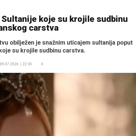
 Sultanije koje su krojile sudbinu
nskog carstva
u obilježen je snažnim uticajem sultanija poput
oje su krojile sudbinu carstva.
09.07.2026.
22:30
0