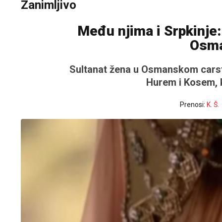
Zanimljivo
Među njima i Srpkinje:
Osma
Sultanat žena u Osmanskom carstv
Hurem i Kosem, k
Prenosi:
K. Š.