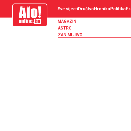
aloonline.ba
Sve vijesti
Društvo
Hronika
Politika
Ek
MAGAZIN
ASTRO
ZANIMLJIVO