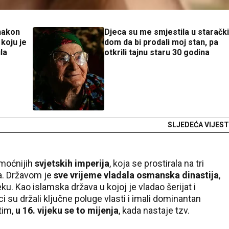
nakon
Djeca su me smjestila u starački
koju je
dom da bi prodali moj stan, pa
la
otkrili tajnu staru 30 godina
SLJEDEĆA VIJEST
jmoćnijih
svjetskih imperija
, koja se prostirala na tri
na. Državom je
sve vrijeme vladala osmanska dinastija
,
eku. Kao islamska država u kojoj je vladao šerijat i
i su držali ključne poluge vlasti i imali dominantan
tim,
u 16. vijeku se to mijenja
, kada nastaje tzv.