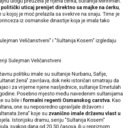
jnu ulogu preuzela je njena ćerka, sultanija Mihrimah.
e
politički uticaj prenijet direktno sa majke na ćerku
,
 u kojoj je moć prelazila sa svekrve na snaju. Time je
rinceza iz osmanske dinastije koja je imala tako
Sulejman Veličanstveni" i "Sultanija Kosem" izgledaju
riji Sulejman Veličanstveni
državnu politiku imale su sultanije Nurbanu, Safije,
ltanat žena" završava, dok neki istoričari smatraju da
rajao i za vrijeme njene nasljednice, sultanije Emetulah
5. godine. Posebno mjesto među navedenim sultanijama
 su bile i
formalni regenti Osmanskog carstva
. Kao
sultana, one su neposredno upravljale državom i
ultanata žena" koje su
zvanično imale državnu vlast u
pjela. Istorijsku dramu, seriju "Sultanija Kosem"
. jula, svakog dana od 20.50 časova, ili u repriznom