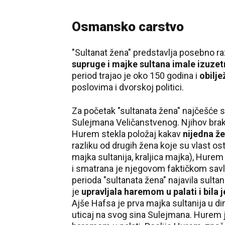
Osmansko carstvo
"Sultanat žena" predstavlja posebno ra
supruge i majke sultana imale izuzetn
period trajao je oko 150 godina i
obilje
poslovima i dvorskoj politici.
Za početak "sultanata žena" najčešće 
Sulejmana Veličanstvenog. Njihov brak,
Hurem stekla položaj kakav
nijedna že
razliku od drugih žena koje su vlast ost
majka sultanija, kraljica majka), Hurem 
i smatrana je njegovom faktičkom savl
perioda "sultanata žena" najavila sult
je
upravljala haremom u palati i bila j
Ajše Hafsa je prva majka sultanija u dinas
uticaj na svog sina Sulejmana. Hurem 