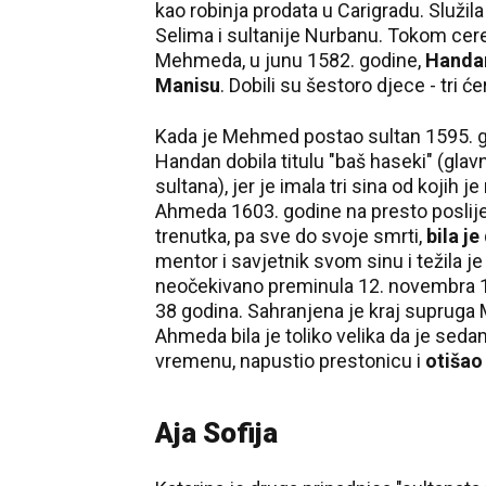
kao robinja prodata u Carigradu. Služil
Selima i sultanije Nurbanu. Tokom ce
Mehmeda, u junu 1582. godine,
Handan
Manisu
. Dobili su šestoro djece - tri ć
Kada je Mehmed postao sultan 1595. go
Handan dobila titulu "baš haseki" (glav
sultana), jer je imala tri sina od kojih 
Ahmeda 1603. godine na presto poslije
trenutka, pa sve do svoje smrti,
bila j
mentor i savjetnik svom sinu i težila je
neočekivano preminula 12. novembra 160
38 godina. Sahranjena je kraj supruga
Ahmeda bila je toliko velika da je sed
vremenu, napustio prestonicu i
otišao
Aja Sofija