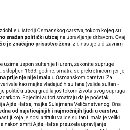
zdoblje u istoriji Osmanskog carstva, tokom kojeg su
o snažan politički uticaj
na upravljanje državom. Ovaj
žio je značajno prisustvo žena
iz dinastije u državnim
se uzima uspon sultanije Hurem, zakonite supruge
 sklopljen 1533. godine, smatra se prekretnicom jer je
na prije nje nije imala
u Osmanskom carstvu. Za
varivale kao majke vladajućih sultana (valide sultan -
je politički uticaj gradila još tokom života svog supruga
adarkom. Pojedini autori smatraju da je početak
anija Ajše Hafsa, majka Sulejmana Veličanstvenog. Ona
edna od najuticajnijih i najmoćnijih ljudi u carstvu
.
tiji koja je nosila titulu valide sultan i imala je veliki
je nakon smrti Ajše Hafse preuzela upravljanje