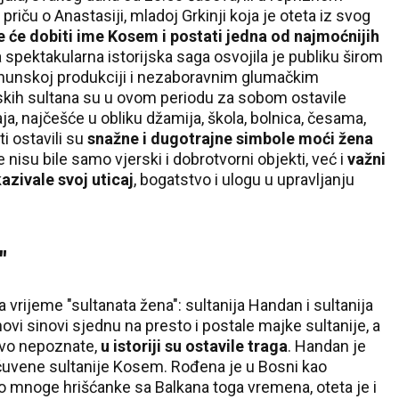
riču o Anastasiji, mladoj Grkinji koja je oteta iz svog
e će dobiti ime Kosem i postati jedna od najmoćnijih
spektakularna istorijska saga osvojila je publiku širom
 vrhunskoj produkciji i nezaboravnim glumačkim
kih sultana su u ovom periodu za sobom ostavile
a, najčešće u obliku džamija, škola, bolnica, česama,
i ostavili su
snažne i dugotrajne simbole moći žena
isu bile samo vjerski i dobrotvorni objekti, već i
važni
azivale svoj uticaj
, bogatstvo i ulogu u upravljanju
"
a vrijeme "sultanata žena": sultanija Handan i sultanija
ovi sinovi sjednu na presto i postale majke sultanije, a
tovo nepoznate,
u istoriji su ostavile traga
. Handan je
 čuvene sultanije Kosem. Rođena je u Bosni kao
ao mnoge hrišćanke sa Balkana toga vremena, oteta je i