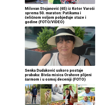
Milovan Stojanović (65) iz Kotor Varoši
sprema 50. maraton: Patikama i
čeličnom voljom pobjeđuje staze i
godine (FOTO/VIDEO)
Senka Dudaković uskoro postaje
prabaka: Bivša misica Orahove plijeni
šarmom i u osmoj deceniji (FOTO)