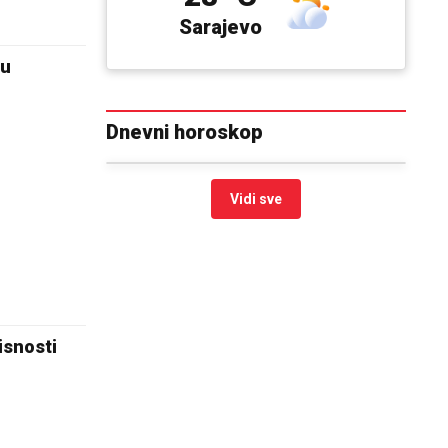
Sarajevo
zu
Dnevni horoskop
Vidi sve
isnosti