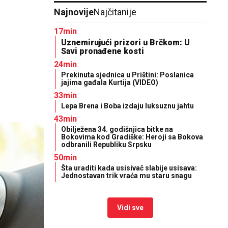
Najnovije
Najčitanije
17min
Uznemirujući prizori u Brčkom: U
Savi pronađene kosti
24min
Prekinuta sjednica u Prištini: Poslanica
jajima gađala Kurtija (VIDEO)
33min
Lepa Brena i Boba izdaju luksuznu jahtu
43min
Obilježena 34. godišnjica bitke na
Bokovima kod Gradiške: Heroji sa Bokova
odbranili Republiku Srpsku
50min
Šta uraditi kada usisivač slabije usisava:
Jednostavan trik vraća mu staru snagu
Vidi sve