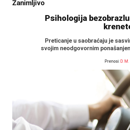
Zanimljivo
Psihologija bezobrazlu
krenete
Preticanje u saobraćaju je sasvi
svojim neodgovornim ponašanjem 
Prenosi:
D. M.