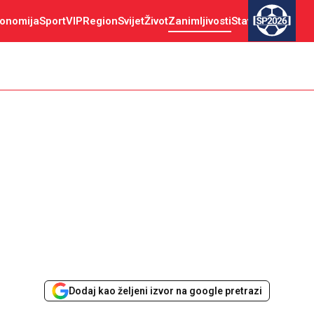
onomija
Sport
VIP
Region
Svijet
Život
Zanimljivosti
Stav
SP2026
Dodaj kao željeni izvor na google pretrazi