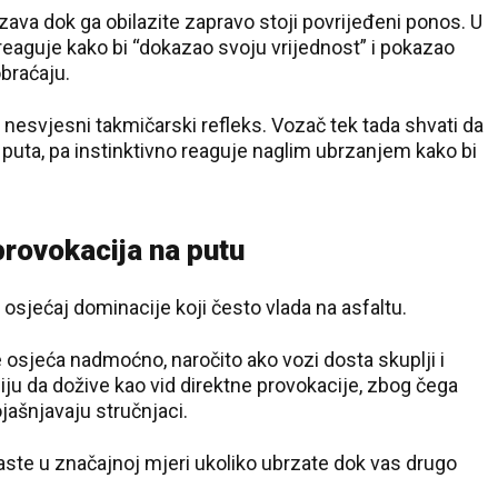
zava dok ga obilazite zapravo stoji povrijeđeni ponos. U
 reaguje kako bi “dokazao svoju vrijednost” i pokazao
braćaju.
se nesvjesni takmičarski refleks. Vozač tek tada shvati da
 puta, pa instinktivno reaguje naglim ubrzanjem kako bi
provokacija na putu
sjećaj dominacije koji često vlada na asfaltu.
e osjeća nadmoćno, naročito ako vozi dosta skuplji i
umiju da dožive kao vid direktne provokacije, zbog čega
jašnjavaju stručnjaci.
aste u značajnoj mjeri ukoliko ubrzate dok vas drugo