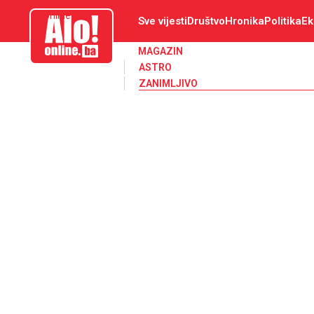
aloonline.ba
Sve vijesti
Društvo
Hronika
Politika
Ek
MAGAZIN
ASTRO
ZANIMLJIVO