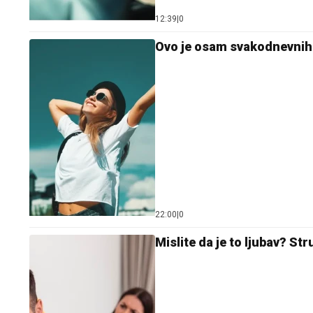
12:39
|
0
Ovo je osam svakodnevnih na
22:00
|
0
Mislite da je to ljubav? S