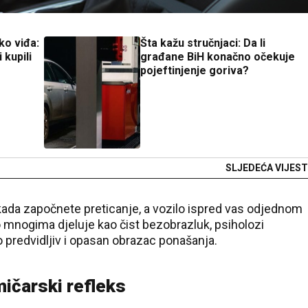
tko viđa:
Šta kažu stručnjaci: Da li
 kupili
građane BiH konačno očekuje
pojeftinjenje goriva?
SLJEDEĆA VIJEST
 kada započnete preticanje, a vozilo ispred vas odjednom
o mnogima djeluje kao čist bezobrazluk, psiholozi
o predvidljiv i opasan obrazac ponašanja.
mičarski refleks