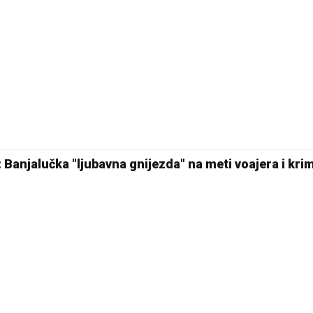
: Banjalučka "ljubavna gnijezda" na meti voajera i kri
24 °C