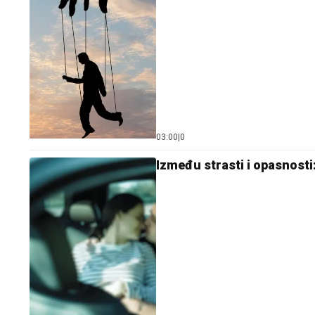
03:00
|
0
Između strasti i opasnosti