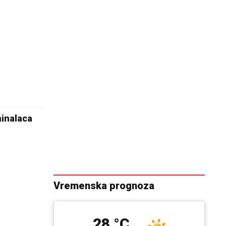
minalaca
Vremenska prognoza
28 °C