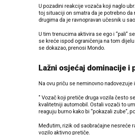
U pozadini reakcije vozača koji naglo ubr
toj situaciji on smatra da je potrebno da
drugima da je ravnopravan učesnik u sao
U tim trenucima aktivira se ego i “pali” 
se kreće ispod ograničenja na tom dijelu
se dokazao, prenosi Mondo.
Lažni osjećaj dominacije i 
Na ovu priču se neminovno nadovezuje i o
" Vozač koji pretiče druga vozila često s
kvalitetniji automobil. Ostali vozači to 
reaguju burno kako bi “pokazali zube”, po
Međutim, rizik od saobraćajne nesreće r
vozilo aktivno pretiče.