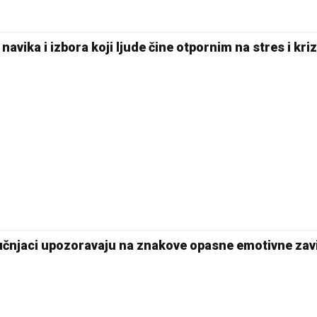
Pale
vika i izbora koji ljude čine otpornim na stres i kri
tručnjaci upozoravaju na znakove opasne emotivne zav