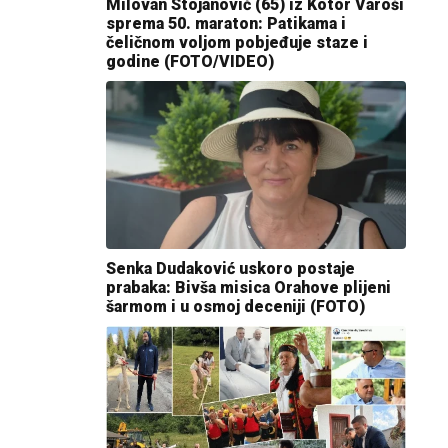
Milovan Stojanović (65) iz Kotor Varoši
sprema 50. maraton: Patikama i
čeličnom voljom pobjeđuje staze i
godine (FOTO/VIDEO)
Senka Dudaković uskoro postaje
prabaka: Bivša misica Orahove plijeni
šarmom i u osmoj deceniji (FOTO)