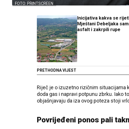
FOTO: PRINTSCREEN
Inicijativa kakva se rije
Mještani Debeljaka sami
asfalt i zakrpili rupe
PRETHODNA VIJEST
Riječ je o izuzetno rizičnim situacijama
doda gas i napravi potpunu zbrku. Iako t
objašnjavaju da iza ovog poteza stoji vrl
Povrijeđeni ponos pali tak