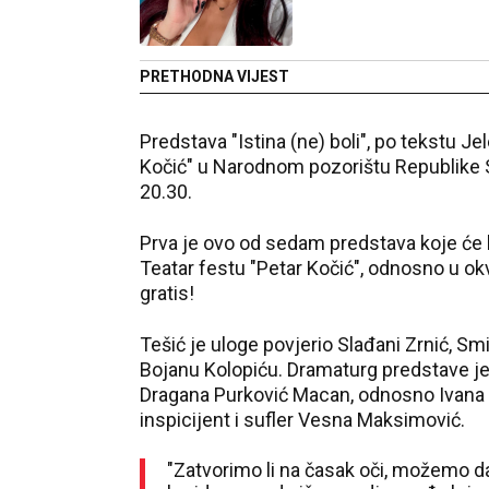
PRETHODNA VIJEST
Predstava "Istina (ne) boli", po tekstu Jel
Kočić" u Narodnom pozorištu Republike 
20.30.
Prva je ovo od sedam predstava koje će bi
Teatar festu "Petar Kočić", odnosno u okv
gratis!
Tešić je uloge povjerio Slađani Zrnić, Sm
Bojanu Kolopiću. Dramaturg predstave je 
Dragana Purković Macan, odnosno Ivana J
inspicijent i sufler Vesna Maksimović.
"Zatvorimo li na časak oči, možemo d