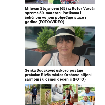
Milovan Stojanović (65) iz Kotor Varoši
sprema 50. maraton: Patikama i
čeličnom voljom pobjeđuje staze i
godine (FOTO/VIDEO)
Senka Dudaković uskoro postaje
prabaka: Bivša misica Orahove plijeni
šarmom i u osmoj deceniji (FOTO)