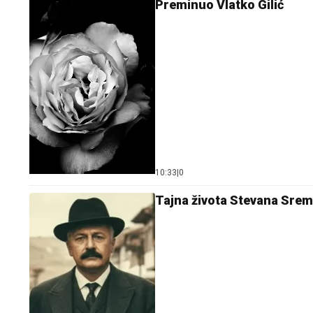
Preminuo Vlatko Gilić
10:33
|
0
Tajna života Stevana Sremc