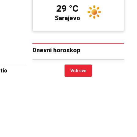
29 °C
Sarajevo
Dnevni horoskop
tio
Vidi sve