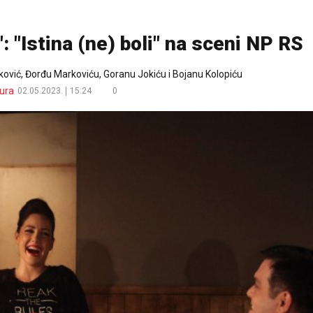
": "Istina (ne) boli" na sceni NP RS
inković, Đorđu Markoviću, Goranu Jokiću i Bojanu Kolopiću
ura
02.05.2023.
15:24
0