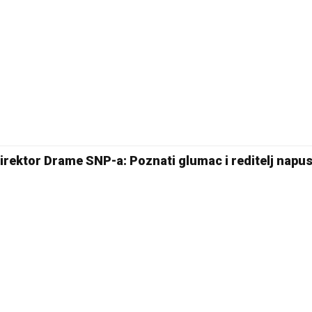
27 °C
Pale
 direktor Drame SNP-a: Poznati glumac i reditelj napus