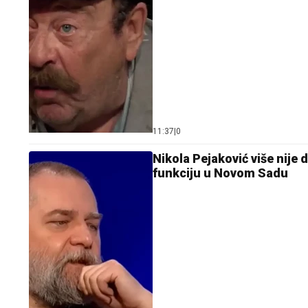
11:37
|
0
Nikola Pejaković više nije
funkciju u Novom Sadu