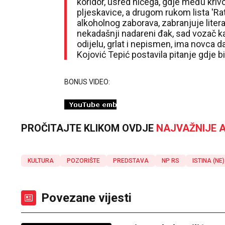
koridor, usred ničega, gdje među kri
pljeskavice, a drugom rukom lista 'Rat 
alkoholnog zaborava, zabranjuje literat
nekadašnji nadareni đak, sad vozač 
odijelu, grlat i nepismen, ima novca da
Kojović Tepić postavila pitanje gdje bi i 
BONUS VIDEO:
PROČITAJTE KLIKOM OVDJE
NAJVAŽNIJE A
KULTURA
POZORIŠTE
PREDSTAVA
NP RS
ISTINA (NE)
Povezane vijesti