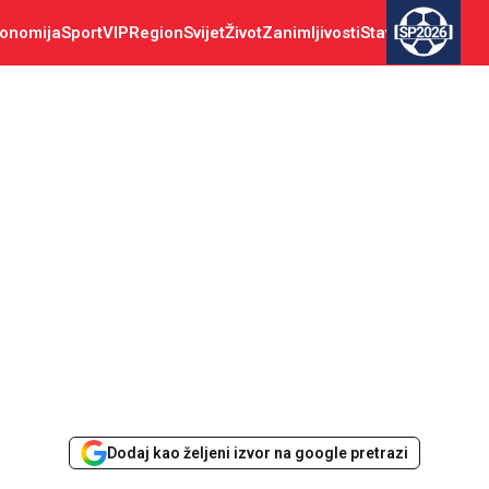
onomija
Sport
VIP
Region
Svijet
Život
Zanimljivosti
Stav
SP2026
Dodaj kao željeni izvor na google pretrazi