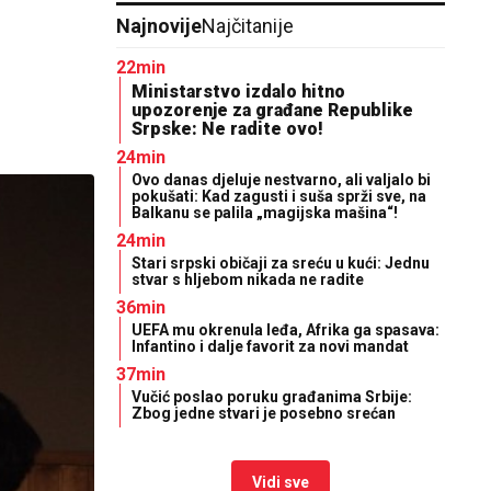
Najnovije
Najčitanije
22min
Ministarstvo izdalo hitno
upozorenje za građane Republike
Srpske: Ne radite ovo!
24min
Ovo danas djeluje nestvarno, ali valjalo bi
pokušati: Kad zagusti i suša sprži sve, na
Balkanu se palila „magijska mašina“!
24min
Stari srpski običaji za sreću u kući: Jednu
stvar s hljebom nikada ne radite
36min
UEFA mu okrenula leđa, Afrika ga spasava:
Infantino i dalje favorit za novi mandat
37min
Vučić poslao poruku građanima Srbije:
Zbog jedne stvari je posebno srećan
Vidi sve