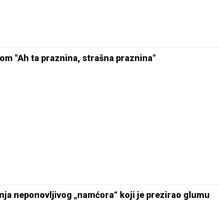
lmom "Ah ta praznina, strašna praznina"
enja neponovljivog „namćora“ koji je prezirao glumu