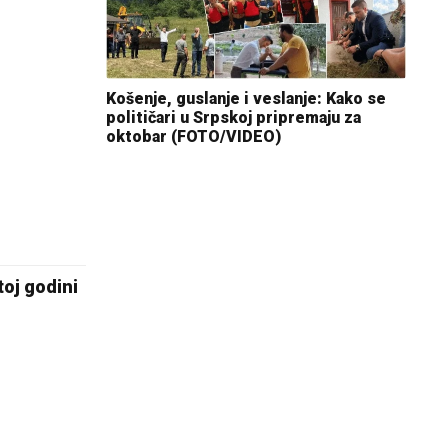
Košenje, guslanje i veslanje: Kako se
političari u Srpskoj pripremaju za
oktobar (FOTO/VIDEO)
toj godini