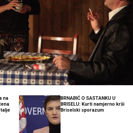
a na
BRNABIĆ O SASTANKU U
učena
BRISELU: Kurti namjerno krši
talje
Briselski sporazum