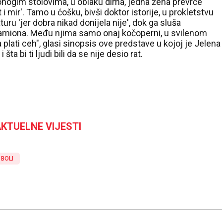
vonogim stolovima, u oblaku dima, jedna žena prevrće
i mir'. Tamo u ćošku, bivši doktor istorije, u prokletstvu
uru 'jer dobra nikad donijela nije', dok ga sluša
kamiona. Među njima samo onaj kočoperni, u svilenom
 plati ceh", glasi sinopsis ove predstave u kojoj je Jelena
šta bi ti ljudi bili da se nije desio rat.
KTUELNE VIJESTI
 BOLI