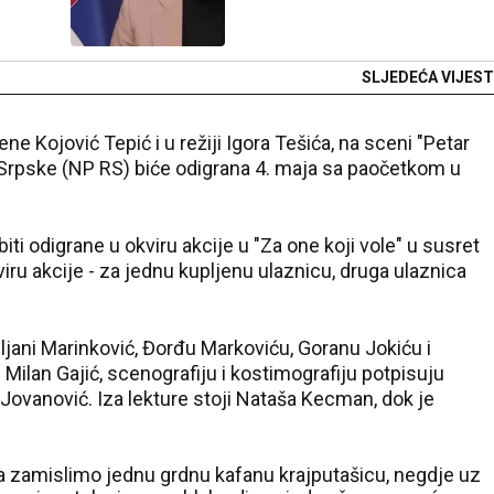
SLJEDEĆA VIJEST
ene Kojović Tepić i u režiji Igora Tešića, na sceni "Petar
Srpske (NP RS) biće odigrana 4. maja sa paočetkom u
ti odigrane u okviru akcije u "Za one koji vole" u susret
iru akcije - za jednu kupljenu ulaznicu, druga ulaznica
iljani Marinković, Đorđu Markoviću, Goranu Jokiću i
Milan Gajić, scenografiju i kostimografiju potpisuju
ovanović. Iza lekture stoji Nataša Kecman, dok je
a zamislimo jednu grdnu kafanu krajputašicu, negdje uz