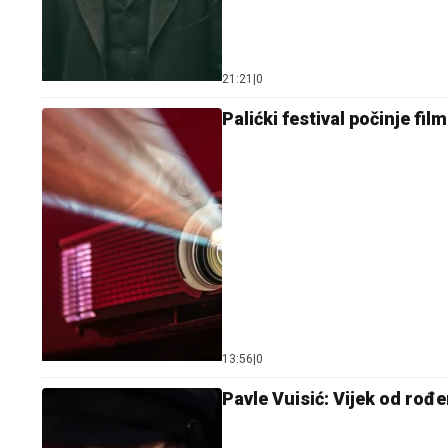
21:21
|
0
Palićki festival počinje fi
13:56
|
0
Pavle Vuisić: Vijek od rođ