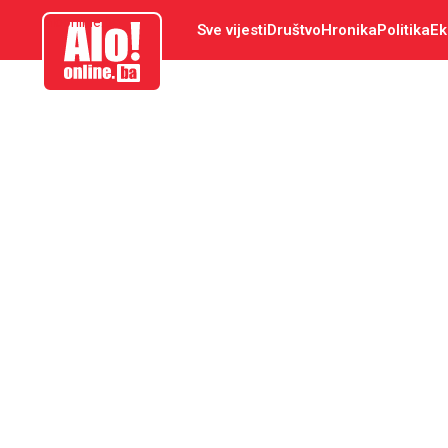
aloonline.ba
Sve vijesti
Društvo
Hronika
Politika
Ek