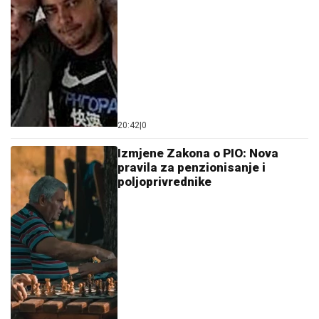
20:42
|
0
Izmjene Zakona o PIO: Nova
pravila za penzionisanje i
poljoprivrednike