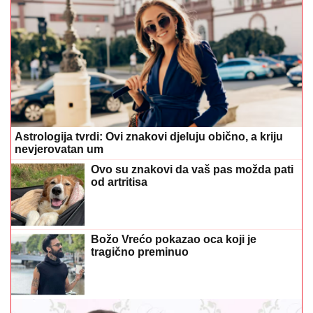
Astrologija tvrdi: Ovi znakovi djeluju obično, a kriju
nevjerovatan um
Ovo su znakovi da vaš pas možda pati
od artritisa
Božo Vrećo pokazao oca koji je
tragično preminuo