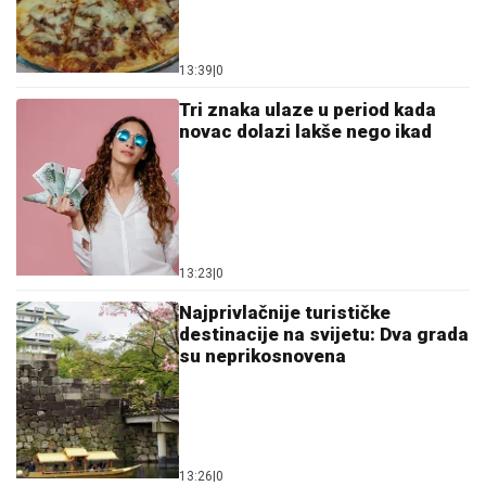
13:39
|
0
Tri znaka ulaze u period kada
novac dolazi lakše nego ikad
13:23
|
0
Najprivlačnije turističke
destinacije na svijetu: Dva grada
su neprikosnovena
13:26
|
0