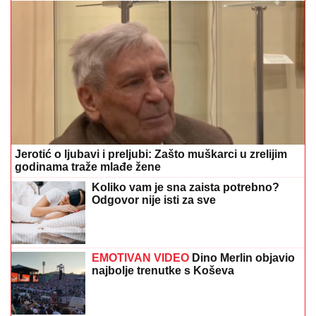
Jerotić o ljubavi i preljubi: Zašto muškarci u zrelijim
godinama traže mlađe žene
Koliko vam je sna zaista potrebno?
Odgovor nije isti za sve
EMOTIVAN VIDEO
Dino Merlin objavio
najbolje trenutke s Koševa