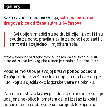
Kako navode mještani Orašja,
sahrana petorice
drugova biće održana sutra u 14 časova.
– Svi ubijeni mladići su se družili cijeli život, išli su
svuda zajedno, pravila slavlja zajedno i eto sad
i u
smrt otišli zajedno
– mještani sela.
https://aloonline.ba/region/srbija/ugaseni-mladi-zivoti-ovo-su-
neke-od-zrtava-krvavog-pira-u-kom-je-stradalo-8-osoba-foto/
Podsjetimo, Uroš je svojoj
krvavi pohod počeo u
Orašju
kada je izašao iz kola i ispalio rafal oko grupe
ljudi koji su sjedila oko logorske vatre na pikniku.
Zatim je nastavio krvavi pir i došao do pozicije koja je
udaljena nekoliko kilometara dalje i izašao iz kola i
pucao u četiri osobe koje su namještale kapiju na