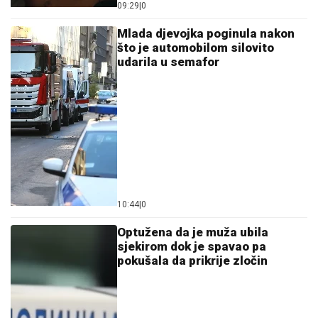
09:29
|
0
Mlada djevojka poginula nakon
što je automobilom silovito
udarila u semafor
10:44
|
0
Optužena da je muža ubila
sjekirom dok je spavao pa
pokušala da prikrije zločin