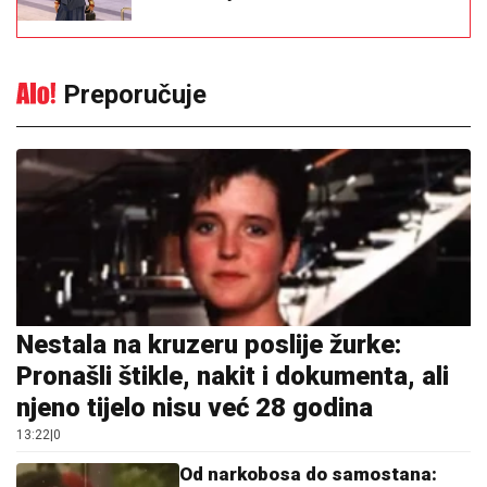
Preporučuje
Nestala na kruzeru poslije žurke:
Pronašli štikle, nakit i dokumenta, ali
njeno tijelo nisu već 28 godina
13:22
|
0
Od narkobosa do samostana: