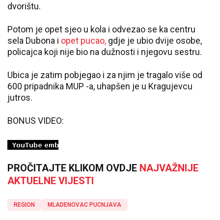
dvorištu.
Potom je opet sjeo u kola i odvezao se ka centru
sela Dubona i
opet pucao,
gdje je ubio dvije osobe,
policajca koji nije bio na dužnosti i njegovu sestru.
Ubica je zatim pobjegao i za njim je tragalo više od
600 pripadnika MUP -a, uhapšen je u Kragujevcu
jutros.
BONUS VIDEO:
PROČITAJTE KLIKOM OVDJE
NAJVAŽNIJE
AKTUELNE VIJESTI
REGION
MLADENOVAC PUCNJAVA