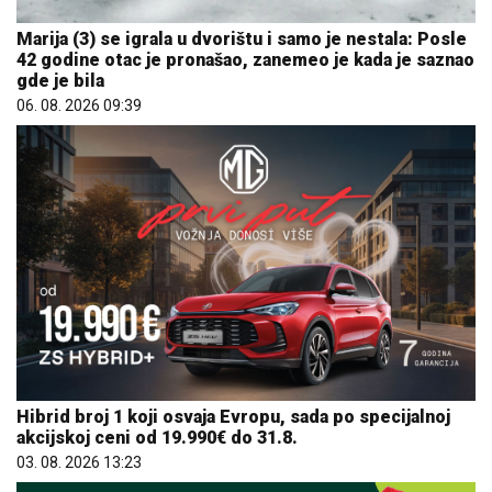
Marija (3) se igrala u dvorištu i samo je nestala: Posle
42 godine otac je pronašao, zanemeo je kada je saznao
gde je bila
06. 08. 2026 09:39
Hibrid broj 1 koji osvaja Evropu, sada po specijalnoj
akcijskoj ceni od 19.990€ do 31.8.
03. 08. 2026 13:23