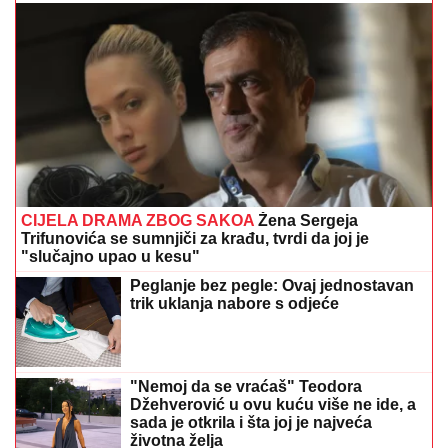
CIJELA DRAMA ZBOG SAKOA
Žena Sergeja
Trifunovića se sumnjiči za krađu, tvrdi da joj je
"slučajno upao u kesu"
Peglanje bez pegle: Ovaj jednostavan
trik uklanja nabore s odjeće
"Nemoj da se vraćaš" Teodora
Džehverović u ovu kuću više ne ide, a
sada je otkrila i šta joj je najveća
životna želja