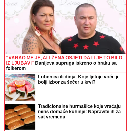
"VARAO ME JE, ALI ŽENA OSJETI DA LI JE TO BILO
IZ LJUBAVI"
Đanijeva supruga iskreno o braku sa
folkerom
Lubenica ili dinja: Koje ljetnje voće je
bolji izbor za šećer u krvi?
Tradicionalne hurmašice koje vraćaju
miris domaće kuhinje: Napravite ih za
sat vremena