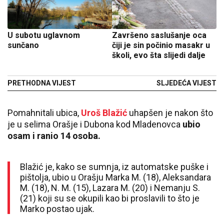
U subotu uglavnom
Završeno saslušanje oca
sunčano
čiji je sin počinio masakr u
školi, evo šta slijedi dalje
PRETHODNA VIJEST
SLJEDEĆA VIJEST
Pomahnitali ubica,
Uroš Blažić
uhapšen je nakon što
je u selima Orašje i Dubona kod Mladenovca
ubio
osam i ranio 14 osoba.
Blažić je, kako se sumnja, iz automatske puške i
pištolja, ubio u Orašju Marka M. (18), Aleksandara
M. (18), N. M. (15), Lazara M. (20) i Nemanju S.
(21) koji su se okupili kao bi proslavili to što je
Marko postao ujak.