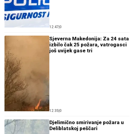
12:47
|
0
Sjeverna Makedonija: Za 24 sata
izbilo čak 25 požara, vatrogasci
još uvijek gase tri
12:35
|
0
Djelimično smirivanje požara u
Deliblatskoj peščari