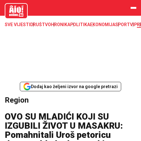
aloonline.b
a
SVE VIJESTI
DRUŠTVO
HRONIKA
POLITIKA
EKONOMIJA
SPORT
VIP
R
Dodaj kao željeni izvor na google pretrazi
Region
OVO SU MLADIĆI KOJI SU
IZGUBILI ŽIVOT U MASAKRU:
Pomahnitali Uroš petoricu