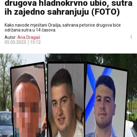
drugova hladnokrvno ubio, sutra
ih zajedno sahranjuju (FOTO)
Kako navode mještani Orašja, sahrana petorice drugova biće
održana sutra u 14 časova.
Autor:
Ana Dragaš
1
05.05.2023.
15:12