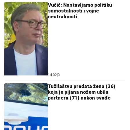
Vučić: Nastavljamo politiku
samostalnosti i vojne
neutralnosti
14:02
|
0
Tužilaštvu predata žena (36)
koja je pijana nožem ubila
partnera (71) nakon svađe