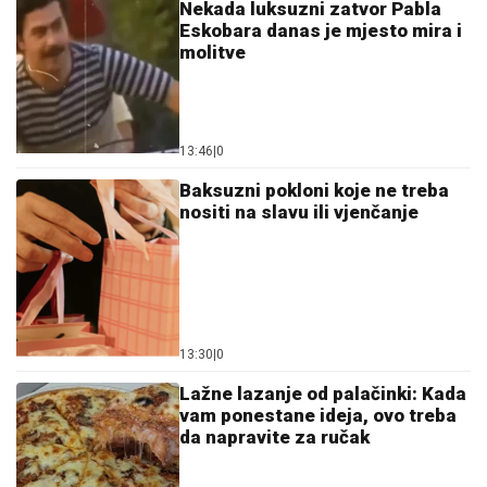
Nekada luksuzni zatvor Pabla
Eskobara danas je mjesto mira i
molitve
13:46
|
0
Baksuzni pokloni koje ne treba
nositi na slavu ili vjenčanje
13:30
|
0
Lažne lazanje od palačinki: Kada
vam ponestane ideja, ovo treba
da napravite za ručak