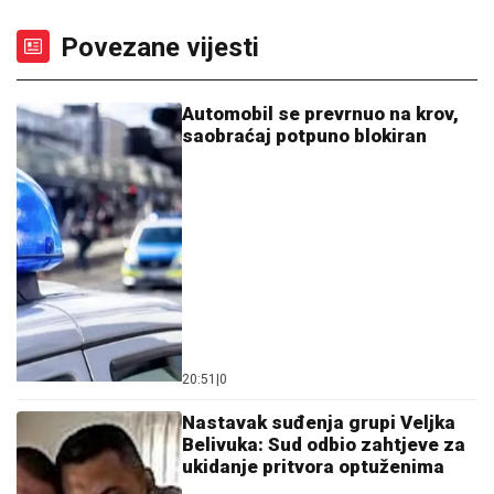
Povezane vijesti
Automobil se prevrnuo na krov,
saobraćaj potpuno blokiran
20:51
|
0
Nastavak suđenja grupi Veljka
Belivuka: Sud odbio zahtjeve za
ukidanje pritvora optuženima