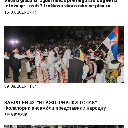
Većina građana izgubi novac pre nego što stigne na
letovanje - ovih 7 troškova skoro niko ne planira
15. 07. 2026 07:44
09. 08. 2026 11:04
ЗАВРШЕН 42. "ВРАЖОГРНАЧКИ ТОЧАК":
Фолклорни ансамбли представили народну
традицију