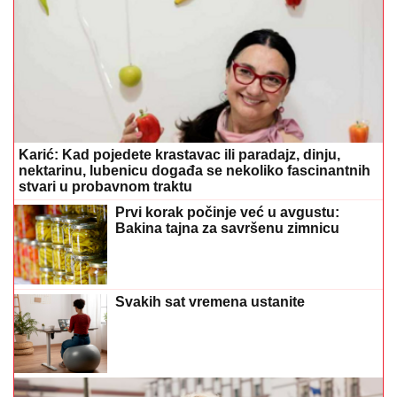
Karić: Kad pojedete krastavac ili paradajz, dinju,
nektarinu, lubenicu događa se nekoliko fascinantnih
stvari u probavnom traktu
Prvi korak počinje već u avgustu:
Bakina tajna za savršenu zimnicu
Svakih sat vremena ustanite