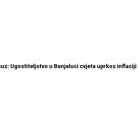
30 °C
Pale
uz: Ugostiteljstvo u Banjaluci cvjeta uprkos inflaciji