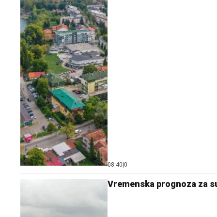
08:40
|
0
Vremenska prognoza za sut