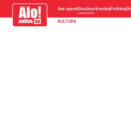
aloonline.ba
Sve vijesti
Društvo
Hronika
Politika
Ek
KULTURA