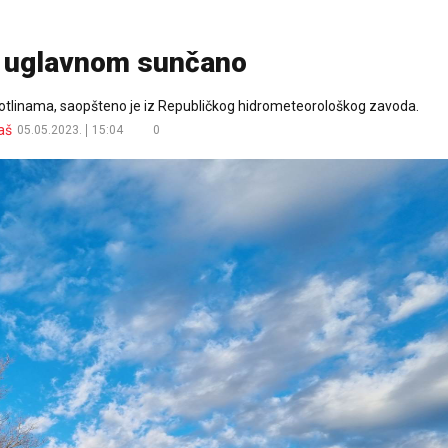
 uglavnom sunčano
 kotlinama, saopšteno je iz Republičkog hidrometeorološkog zavoda.
aš
05.05.2023.
15:04
0