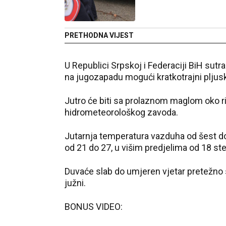
PRETHODNA VIJEST
U Republici Srpskoj i Federaciji BiH sutr
na jugozapadu mogući kratkotrajni pljusk
Јutro će biti sa prolaznom maglom oko ri
hidrometeorološkog zavoda.
Јutarnja temperatura vazduha od šest do 
od 21 do 27, u višim predjelima od 18 st
Duvaće slab do umjeren vjetar pretežno 
južni.
BONUS VIDEO: