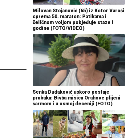
Milovan Stojanović (65) iz Kotor Varoši
sprema 50. maraton: Patikama i
čeličnom voljom pobjeđuje staze i
godine (FOTO/VIDEO)
Senka Dudaković uskoro postaje
prabaka: Bivša misica Orahove plijeni
šarmom i u osmoj deceniji (FOTO)