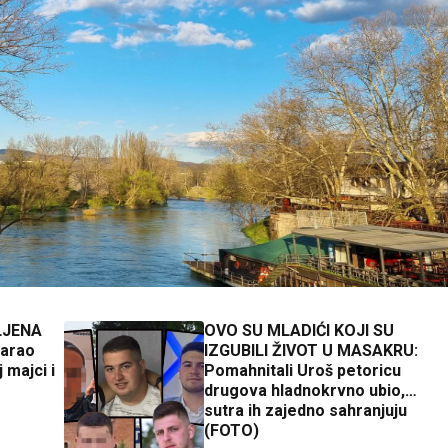
LJENA
OVO SU MLADIĆI KOJI SU
varao
IZGUBILI ŽIVOT U MASAKRU:
 majci i
Pomahnitali Uroš petoricu
drugova hladnokrvno ubio,
sutra ih zajedno sahranjuju
(FOTO)