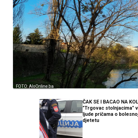
FOTO: AloOnline.ba
ČAK SE I BACAO NA KO
"Trgovac stolnjacima" 
ljude pričama o bolesnoj
djetetu