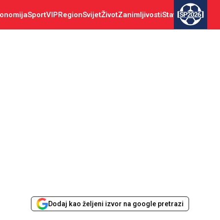
onomija
Sport
VIP
Region
Svijet
Život
Zanimljivosti
Stav
SP2026
Dodaj kao željeni izvor na google pretrazi