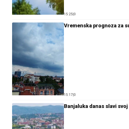
15:25
|
0
Vremenska prognoza za su
15:17
|
0
Banjaluka danas slavi svoj