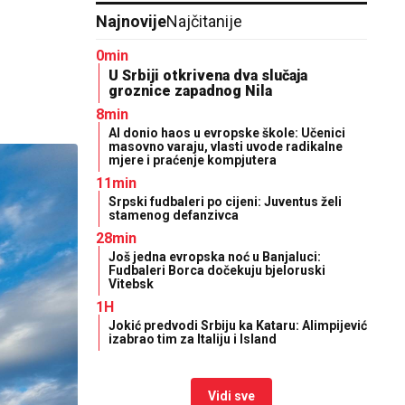
Najnovije
Najčitanije
0min
U Srbiji otkrivena dva slučaja
groznice zapadnog Nila
8min
AI donio haos u evropske škole: Učenici
masovno varaju, vlasti uvode radikalne
mjere i praćenje kompjutera
11min
Srpski fudbaleri po cijeni: Juventus želi
stamenog defanzivca
28min
Još jedna evropska noć u Banjaluci:
Fudbaleri Borca dočekuju bjeloruski
Vitebsk
1H
Jokić predvodi Srbiju ka Kataru: Alimpijević
izabrao tim za Italiju i Island
Vidi sve