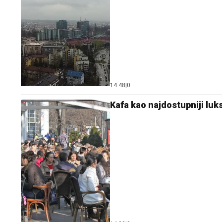
14:48
|
0
Kafa kao najdostupniji luks