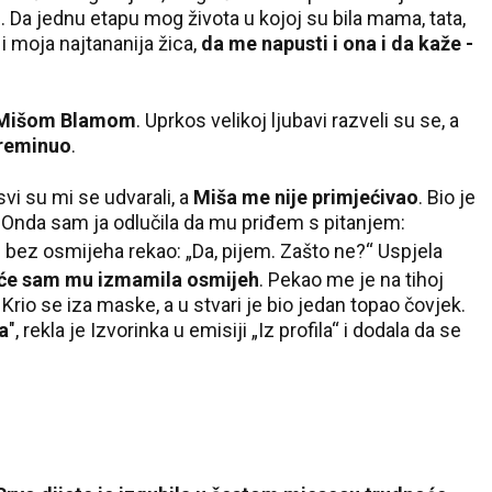
e. Da jednu etapu mog života u kojoj su bila mama, tata,
, i moja najtananija žica,
da me napusti i ona i da kaže -
a Mišom Blamom
. Uprkos velikoj ljubavi razveli su se, a
preminuo
.
svi su mi se udvarali, a
Miša me nije primjećivao
. Bio je
ma. Onda sam ja odlučila da mu priđem s pitanjem:
je bez osmijeha rekao: „Da, pijem. Zašto ne?“ Uspjela
reće sam mu izmamila osmijeh
. Pekao me je na tihoj
r. Krio se iza maske, a u stvari je bio jedan topao čovjek.
a
", rekla
je Izvorinka u emisiji „Iz profila“ i dodala da se