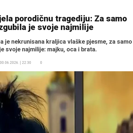
jela porodičnu tragediju: Za samo
zgubila je svoje najmilije
da je nekrunisana kraljica vlaške pjesme, za samo
e svoje najmilije: majku, oca i brata.
30.06.2026.
22:30
0