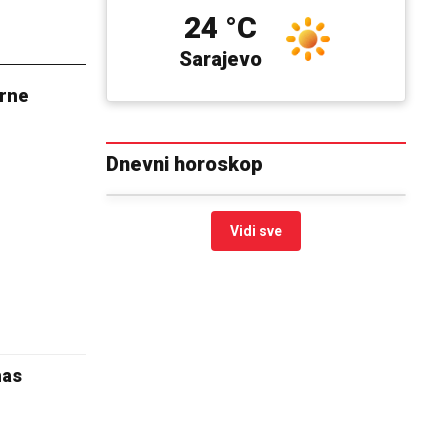
24 °C
Sarajevo
rne
Dnevni horoskop
Vidi sve
nas