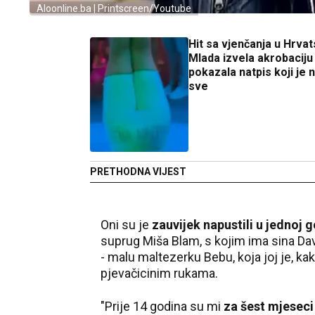
Aloonline.ba | Printscreen/Youtube
Hit sa vjenčanja u Hrvat
Mlada izvela akrobaciju 
pokazala natpis koji je 
sve
PRETHODNA VIJEST
Oni su je
zauvijek napustili u jednoj g
suprug Miša Blam, s kojim ima sina Dav
- malu maltezerku Bebu, koja joj je, ka
pjevačicinim rukama.
"Prije 14 godina su mi
za šest mjeseci 