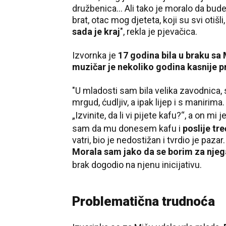
družbenica... Ali tako je moralo da bud
brat, otac mog djeteta, koji su svi otišli
sada je kraj
", rekla je pjevačica.
Izvornka je
17 godina bila u braku s
muzičar je nekoliko godina kasnije 
"U mladosti sam
bila velika zavodnica, 
mrgud, ćudljiv, a ipak lijep i s maniri
„Izvinite, da li vi pijete kafu?“
, a on mi 
sam da mu donesem kafu i
poslije t
vatri, bio je nedostižan i tvrdio je paza
Morala sam jako da se borim za njeg
brak dogodio na njenu inicijativu.
Problematična trudnoća