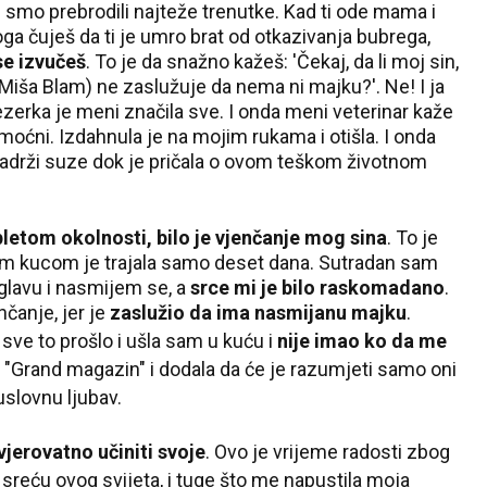
Mi smo prebrodili najteže trenutke. Kad ti ode mama i
oga čuješ da ti je umro brat od otkazivanja bubrega,
se izvučeš
. To je da snažno kažeš: 'Čekaj, da li moj sin,
Miša Blam) ne zaslužuje da nema ni majku?'. Ne! I ja
erka je meni značila sve. I onda meni veterinar kaže
moćni. Izdahnula je na mojim rukama i otišla. I onda
a zadrži suze dok je pričala o ovom teškom životnom
pletom okolnosti, bilo je vjenčanje mog sina
. To je
om kucom je trajala samo deset dana. Sutradan sam
glavu i nasmijem se, a
srce mi je bilo raskomadano
.
nčanje, jer je
zaslu
žio da ima nasmijanu majku
.
sve to prošlo i
ušla sam u kuću i
nije imao
ko da me
i "Grand magazin" i dodala da će je raz
umjeti samo oni
uslovnu ljubav.
vje
rovatno učiniti svoje
. Ovo je vrijeme radosti zbog
sreću ovog svijeta, i tuge što me napustila moja