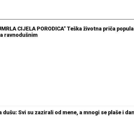
20 °C
Pale
MRLA CIJELA PORODICA" Teška životna priča popula
lja ravnodušnim
a dušu: Svi su zazirali od mene, a mnogi se plaše i da