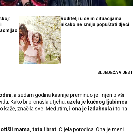
skoj:
Roditelji u ovim situacijama
i
nikako ne smiju popuštati djeci
nasmijao
SLJEDEĆA VIJEST
odini
, a sedam godina kasnije preminuo je i njen bivši
ida. Kako bi pronašla utjehu,
uzela je kućnog ljubimca
ko kaže, značila sve. Međutim,
i ona je izdahnula
i to na
otišli mama, tata i brat
. Cijela porodica. Ona je meni