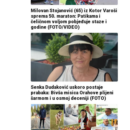
Milovan Stojanović (65) iz Kotor Varoši
sprema 50. maraton: Patikama i
čeličnom voljom pobjeđuje staze i
godine (FOTO/VIDEO)
Senka Dudaković uskoro postaje
prabaka: Bivša misica Orahove plijeni
šarmom i u osmoj deceniji (FOTO)