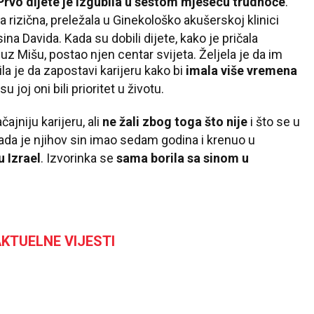
Prvo dijete je i
zgubila u šestom mjesecu trudnoće
.
a ri
zična, preležala u Ginekološko akušerskoj klinici
ina Davida. Kada su dobili dijete,
kako je pričala
, uz Mišu, postao njen centar svijeta. Željela je da im
la je da zapostavi karijeru k
ako bi
imala više vremena
su joj oni bi
li prioritet u životu.
ajniju karijeru, ali
ne žali zbog toga što nije
i što se u
ada je njihov sin imao sedam godina i krenuo u
 Izrael
. Izvorin
ka se
sama borila sa sinom u
KTUELNE VIJESTI