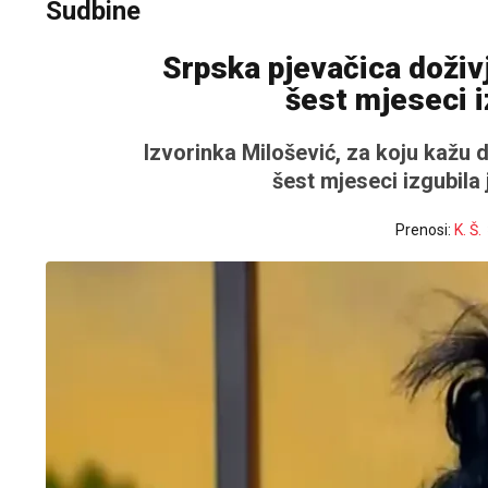
Sudbine
Srpska pjevačica doživ
šest mjeseci i
Izvorinka Milošević, za koju kažu 
šest mjeseci izgubila j
Prenosi:
K. Š.