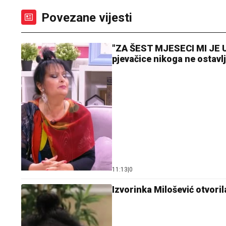
Povezane vijesti
"ZA ŠEST MJESECI MI JE U
pjevačice nikoga ne ostav
11:13
|
0
Izvorinka Milošević otvoril