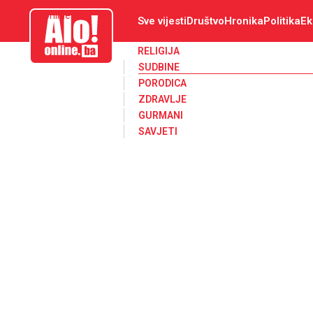
aloonline.ba
Sve vijesti
Društvo
Hronika
Politika
Ek
RELIGIJA
SUDBINE
PORODICA
ZDRAVLJE
GURMANI
SAVJETI