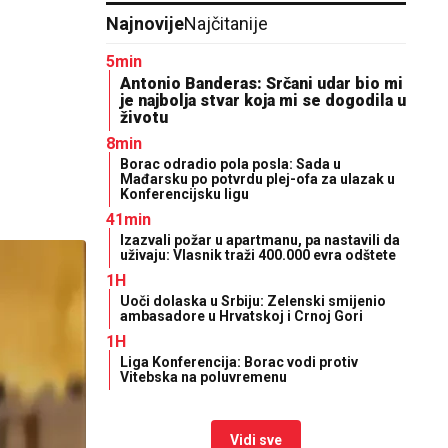
Najnovije
Najčitanije
5min
Antonio Banderas: Srčani udar bio mi
je najbolja stvar koja mi se dogodila u
životu
8min
Borac odradio pola posla: Sada u
Mađarsku po potvrdu plej-ofa za ulazak u
Konferencijsku ligu
41min
Izazvali požar u apartmanu, pa nastavili da
uživaju: Vlasnik traži 400.000 evra odštete
1H
Uoči dolaska u Srbiju: Zelenski smijenio
ambasadore u Hrvatskoj i Crnoj Gori
1H
Liga Konferencija: Borac vodi protiv
Vitebska na poluvremenu
Vidi sve