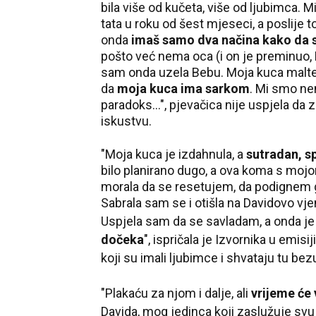
bila više od kučeta, više od ljubimca. 
tata u roku od šest mjeseci, a poslije t
onda
imaš samo dva načina kako da 
pošto već nema oca (i on je preminuo, 
sam onda uzela Bebu. Moja kuca maltez
da
moja kuca ima sarkom
. Mi smo ne
paradoks...", pjevačica nije uspjela d
iskustvu.
"Moja kuca je izdahnula, a
sutradan, s
bilo planirano dugo, a ova koma s moj
morala d
a se resetujem, da podignem 
Sabrala sam se i otišla na Davidovo vje
Uspjela sam da se savladam, a onda je 
dočeka
", ispričala je Iz
vornika u emisij
koji su imali ljubimce i shvataju tu bez
"Plakaću za njom i dalje, ali
vrijeme će 
Davida, mog jedinca koji zaslužuje svu