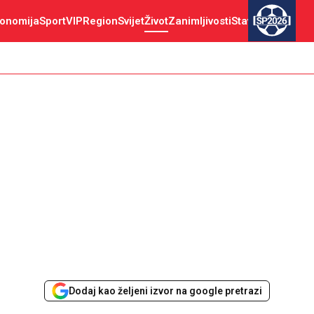
onomija
Sport
VIP
Region
Svijet
Život
Zanimljivosti
Stav
SP2026
Dodaj kao željeni izvor na google pretrazi