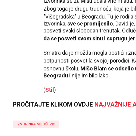
Izvorinka se za Mišu udala vrlo mlada.
Zbog toga je drugu trudnoću, koja je bil
"Višegradska" u Beogradu. Tu je rodila s
Izvorinka,
sve se promijenilo
. David je
posveti svaki slobodan trenutak. Odluči
da se posveti svom sinu i suprugu
jer 
Smatra da je možda mogla postići i znač
potpunosti posvetila svojoj porodici. K
osnovnu školu,
Mišo Blam se odselio u
Beogradu
i nije im bilo lako.
(
Stil
)
PROČITAJTE KLIKOM OVDJE
NAJVAŽNIJE A
IZVORINKA MILOŠEVIĆ